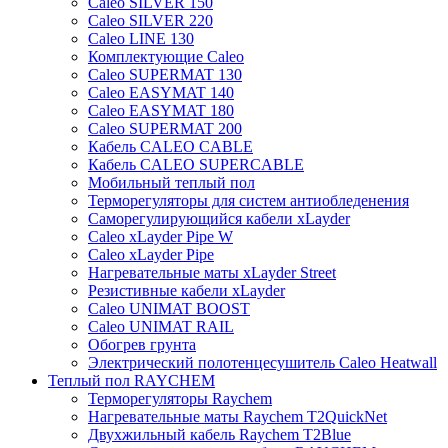
Caleo SILVER 150
Caleo SILVER 220
Caleo LINE 130
Комплектующие Caleo
Caleo SUPERMAT 130
Caleo EASYMAT 140
Caleo EASYMAT 180
Caleo SUPERMAT 200
Кабель CALEO CABLE
Кабель CALEO SUPERCABLE
Мобильный теплый пол
Терморегуляторы для систем антиобледенения
Саморегулирующийся кабели xLayder
Caleo xLayder Pipe W
Caleo xLayder Pipe
Нагревательные маты xLayder Street
Резистивные кабели xLayder
Caleo UNIMAT BOOST
Caleo UNIMAT RAIL
Обогрев грунта
Электрический полотенцесушитель Caleo Heatwall
Теплый пол RAYCHEM
Терморегуляторы Raychem
Нагревательные маты Raychem T2QuickNet
Двухжильный кабель Raychem T2Blue