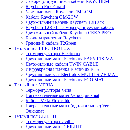
Саморегулирующиеся кабели RAYCHEM
Raychem FrostGuard
Уличные маты Raychem EM2-CM
Кабель Raychem GM-2CW
Двухжильный кабель Raychem T2Black
Raychem T2Red – саморегулируемый кабель
Двухжильный кабель Raychem CERA PRO
Блоки управление Raychem
Греющий кабель T2Green
Теплый пол ELECTROLUX
Терморегуляторы Electrolux
Двужильные маты Electrolux EASY FIX MAT
Двухжильные кабели TWIN CABLE
Инфракрасная пленка Electrolux ETS
Двужильный мат Electrolux MULTI SIZE MAT
Двужильные маты Electrolux ECO MAT
Теплый пол VERIA
Терморегуляторы Veria
Нагревательные маты Veria Quickmat
Кабель Veria Flexicable
Нагревательные маты (одножильные) Veria
Quickmat
Теплый пол CEILHIT
Терморегуляторы Ceilhit
Двужильные маты CEILHIT