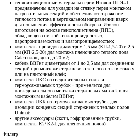
теплоизоляционные материалы серии Изолон ППЭ-Л
предназначены для укладки на стяжку перед монтажом
нагревательных секций и обеспечивают отражение
теплового потока в вертикальном направлении вверх
для повышения эффективности обогрева. Изолон
изготовлен на основе пенополиэтилена (ППЭ),
обладающего низкой теплопроводностью,
паропроницаемостью и влагопроницаемостью;
комплекты проводов диаметром 1,5 мм (КП-1,5-20) и 2,5
мм (КП-2,5-20) для монтажа пленочного теплого пола
Caleo площадью до 20 м2;
кабель ВВГнг диаметрами от 1 до 2,5 мм для соединения
секций при монтаже стержневого теплого пола в стяжку
или на плиточный клей;
комплект UКС из соединительных гильз и
термоусаживаемых трубок – применяется для
последовательного монтажа стержневых матов Unimat
монтажным кабелем ВВГнг;
комплект UКК из термоусаживаемых трубок для
изоляции концевых секций стержневых теплых полов
Unimat;
другие аксессуары (скотч, гофрированные трубки,
комплекты К2/ К2-L для пленочных полов).
Фильтр