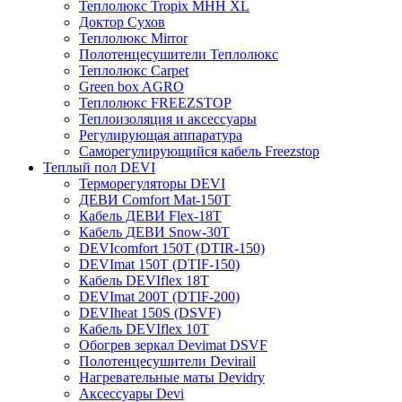
Теплолюкс Tropix МНН XL
Доктор Сухов
Теплолюкс Mirror
Полотенцесушители Теплолюкс
Теплолюкс Carpet
Green box AGRO
Теплолюкс FREEZSTOP
Теплоизоляция и аксессуары
Регулирующая аппаратура
Cаморегулирующийся кабель Freezstop
Теплый пол DEVI
Терморегуляторы DEVI
ДЕВИ Comfort Mat-150T
Кабель ДЕВИ Flex-18T
Кабель ДЕВИ Snow-30T
DEVIcomfort 150T (DTIR-150)
DEVImat 150T (DTIF-150)
Кабель DEVIflex 18T
DEVImat 200T (DTIF-200)
DEVIheat 150S (DSVF)
Кабель DEVIflex 10T
Обогрев зеркал Devimat DSVF
Полотенцесушители Devirail
Нагревательные маты Devidry
Аксессуары Devi