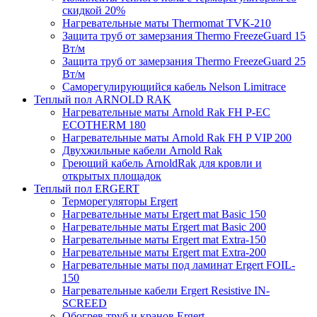
скидкой 20%
Нагревательные маты Thermomat TVK-210
Защита труб от замерзания Thermo FreezeGuard 15
Вт/м
Защита труб от замерзания Thermo FreezeGuard 25
Вт/м
Саморегулирующийся кабель Nelson Limitrace
Теплый пол ARNOLD RAK
Нагревательные маты Arnold Rak FH P-EC
ECOTHERM 180
Нагревательные маты Arnold Rak FH P VIP 200
Двухжильные кабели Arnold Rak
Греющий кабель ArnoldRak для кровли и
открытых площадок
Теплый пол ERGERT
Терморегуляторы Ergert
Нагревательные маты Ergert mat Basic 150
Нагревательные маты Ergert mat Basic 200
Нагревательные маты Ergert mat Extra-150
Нагревательные маты Ergert mat Extra-200
Нагревательные маты под ламинат Ergert FOIL-
150
Нагревательные кабели Ergert Resistive IN-
SCREED
Обогрев труб и кранов Ergert