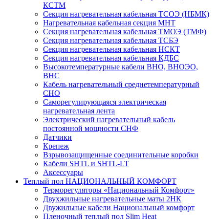
КСТМ
Секция нагревательная кабельная ТСОЭ (НБМК)
Нагревательная кабельная секция МНТ
Секция нагревательная кабельная ТМОЭ (ТМФ)
Секция нагревательная кабельная ТСБЭ
Секция нагревательная кабельная НСКТ
Секция нагревательная кабельная КДБС
Высокотемпературные кабели ВНО, ВНОЭО,
ВНС
Кабель нагревательный среднетемпературный
СНО
Саморегулирующаяся электрическая
нагревательная лента
Электрический нагревательный кабель
постоянной мощности СНФ
Датчики
Крепеж
Взрывозащищенные соединительные коробки
Кабели SHTL и SHTL-LT
Аксессуары
Теплый пол НАЦИОНАЛЬНЫЙ КОМФОРТ
Терморегуляторы «Национальный Комфорт»
Двухжильные нагревательные маты 2НК
Двужильные кабели Национальный комфорт
Пленочный теплый пол Slim Heat