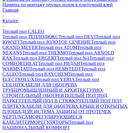
Памятка по монтажу теплых полов в плиточный клей
Главная
-
Каталог
-
Теплый пол CALEO
Теплый пол ТЕПЛОЛЮКС
Теплый пол DEVI
Теплый пол
IQWATT
Теплый пол ЗОЛОТОЕ СЕЧЕНИЕ
Теплый пол
GRAND MEYER
Теплый пол ATOM
Теплый пол
NEXANS
Теплый пол THERMO
Теплый пол ARNOLD
RAK
Теплый пол ERGERT
Теплый пол №1
Теплый пол
COMFORTHEAT
Теплый пол РИДАН
Теплый пол
WARMSTAD
Теплый пол HEMSTEDT
Теплый пол
CALEO
Теплый пол RAYCHEM
Теплый пол
ELECTROLUX
Теплый пол VERIA
Теплый пол
CEILHIT
КАБЕЛИ ДЛЯ ОБОГРЕВА
ТРУБ
ПРОМЫШЛЕННЫЙ И АРХИТЕКТУРНО-
СТРОИТЕЛЬНЫЙ ОБОГРЕВ
ТЕПЛЫЙ ПОЛ ПОД
ПАРКЕТ
ТЕПЛЫЙ ПОЛ В СТЯЖКУ
ТЕПЛЫЙ ПОЛ ПОД
ПЛИТКУ
КАБЕЛИ ДЛЯ ОБОГРЕВА КРЫШ И ОТКРЫТЫХ
ПЛОЩАДЕЙ
СИСТЕМА ЗАЩИТЫ ОТ ПРОТЕЧЕК
NEPTUN
САМОРЕГУЛИРУЮЩИЕСЯ
КАБЕЛИ
ТЕРМОРЕГУЛЯТОРЫ
Теплый пол
НАЦИОНАЛЬНЫЙ КОМФОРТ
-