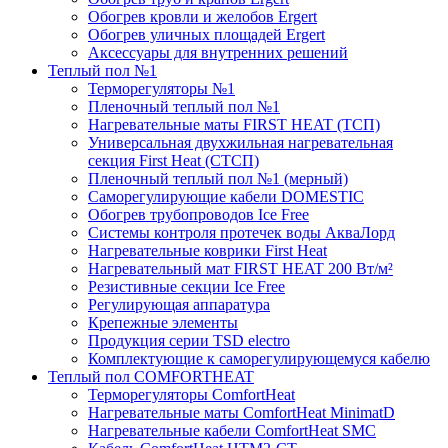
Обогрев кровли и желобов Ergert
Обогрев уличных площадей Ergert
Аксессуары для внутренних решений
Теплый пол №1
Терморегуляторы №1
Пленочный теплый пол №1
Нагревательные маты FIRST HEAT (ТСП)
Универсальная двухжильная нагревательная
секция First Heat (СТСП)
Пленочный теплый пол №1 (мерный)
Саморегулирующие кабели DOMESTIC
Обогрев трубопроводов Ice Free
Системы контроля протечек воды АкваЛорд
Нагревательные коврики First Heat
Нагревательный мат FIRST HEAT 200 Вт/м²
Резистивные секции Ice Free
Регулирующая аппаратура
Крепежные элементы
Продукция серии TSD electro
Комплектующие к саморегулирующемуся кабелю
Теплый пол COMFORTHEAT
Терморегуляторы ComfortHeat
Нагревательные маты ComfortHeat MinimatD
Нагревательные кабели ComfortHeat SMC