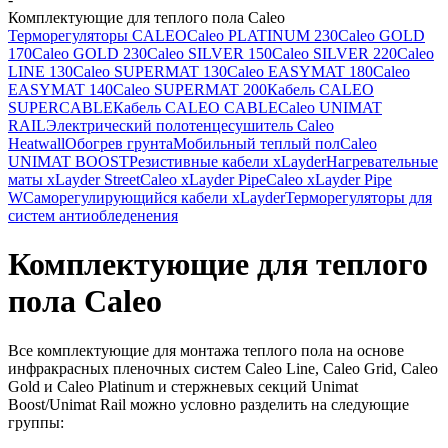
Комплектующие для теплого пола Caleo
Терморегуляторы CALEO
Caleo PLATINUM 230
Caleo GOLD
170
Caleo GOLD 230
Caleo SILVER 150
Caleo SILVER 220
Caleo
LINE 130
Caleo SUPERMAT 130
Caleo EASYMAT 180
Caleo
EASYMAT 140
Caleo SUPERMAT 200
Кабель CALEO
SUPERCABLE
Кабель CALEO CABLE
Caleo UNIMAT
RAIL
Электрический полотенцесушитель Caleo
Heatwall
Обогрев грунта
Мобильный теплый пол
Caleo
UNIMAT BOOST
Резистивные кабели xLayder
Нагревательные
маты xLayder Street
Caleo xLayder Pipe
Caleo xLayder Pipe
W
Саморегулирующийся кабели xLayder
Терморегуляторы для
систем антиобледенения
Комплектующие для теплого
пола Caleo
Все комплектующие для монтажа теплого пола на основе
инфракрасных пленочных систем Caleo Line, Caleo Grid, Caleo
Gold и Caleo Platinum и стержневых секций Unimat
Boost/Unimat Rail можно условно разделить на следующие
группы: