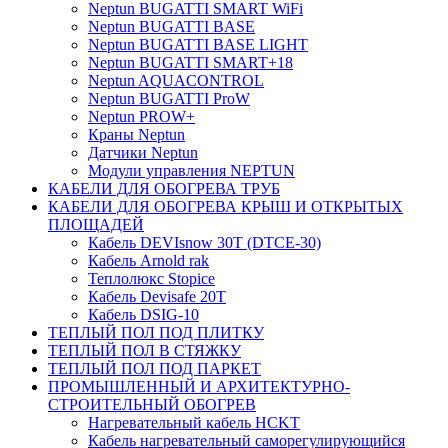
Neptun BUGATTI SMART WiFi
Neptun BUGATTI BASE
Neptun BUGATTI BASE LIGHT
Neptun BUGATTI SMART+18
Neptun AQUACONTROL
Neptun BUGATTI ProW
Neptun PROW+
Краны Neptun
Датчики Neptun
Модули управления NEPTUN
КАБЕЛИ ДЛЯ ОБОГРЕВА ТРУБ
КАБЕЛИ ДЛЯ ОБОГРЕВА КРЫШ И ОТКРЫТЫХ
ПЛОЩАДЕЙ
Кабель DEVIsnow 30Т (DTCE-30)
Кабель Arnold rak
Теплолюкс Stopice
Кабель Devisafe 20T
Кабель DSIG-10
ТЕПЛЫЙ ПОЛ ПОД ПЛИТКУ
ТЕПЛЫЙ ПОЛ В СТЯЖКУ
ТЕПЛЫЙ ПОЛ ПОД ПАРКЕТ
ПРОМЫШЛЕННЫЙ И АРХИТЕКТУРНО-
СТРОИТЕЛЬНЫЙ ОБОГРЕВ
Нагревательный кабель НCKТ
Кабель нагревательный саморегулирующийся