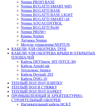
Neptun PROFI BASE
Neptun BUGATTI SMART WiFi
Neptun BUGATTI BASE
Neptun BUGATTI BASE LIGHT
Neptun BUGATTI SMART+18
Neptun AQUACONTROL
Neptun BUGATTI ProW
Neptun PROW+
Краны Neptun
Датчики Neptun
Модули управления NEPTUN
КАБЕЛИ ДЛЯ ОБОГРЕВА ТРУБ
КАБЕЛИ ДЛЯ ОБОГРЕВА КРЫШ И ОТКРЫТЫХ
ПЛОЩАДЕЙ
Кабель DEVIsnow 30Т (DTCE-30)
Кабель Arnold rak
Теплолюкс Stopice
Кабель Devisafe 20T
Кабель DSIG-10
ТЕПЛЫЙ ПОЛ ПОД ПЛИТКУ
ТЕПЛЫЙ ПОЛ В СТЯЖКУ
ТЕПЛЫЙ ПОЛ ПОД ПАРКЕТ
ПРОМЫШЛЕННЫЙ И АРХИТЕКТУРНО-
СТРОИТЕЛЬНЫЙ ОБОГРЕВ
Нагревательный кабель НCKТ