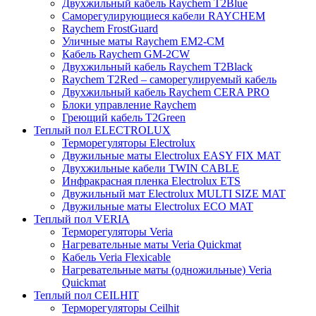
Двухжильный кабель Raychem T2Blue
Саморегулирующиеся кабели RAYCHEM
Raychem FrostGuard
Уличные маты Raychem EM2-CM
Кабель Raychem GM-2CW
Двухжильный кабель Raychem T2Black
Raychem T2Red – саморегулируемый кабель
Двухжильный кабель Raychem CERA PRO
Блоки управление Raychem
Греющий кабель T2Green
Теплый пол ELECTROLUX
Терморегуляторы Electrolux
Двужильные маты Electrolux EASY FIX MAT
Двухжильные кабели TWIN CABLE
Инфракрасная пленка Electrolux ETS
Двужильный мат Electrolux MULTI SIZE MAT
Двужильные маты Electrolux ECO MAT
Теплый пол VERIA
Терморегуляторы Veria
Нагревательные маты Veria Quickmat
Кабель Veria Flexicable
Нагревательные маты (одножильные) Veria
Quickmat
Теплый пол CEILHIT
Терморегуляторы Ceilhit