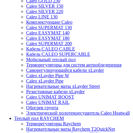
Caleo GOLD 230
Caleo SILVER 150
Caleo SILVER 220
Caleo LINE 130
Комплектующие Caleo
Caleo SUPERMAT 130
Caleo EASYMAT 140
Caleo EASYMAT 180
Caleo SUPERMAT 200
Кабель CALEO CABLE
Кабель CALEO SUPERCABLE
Мобильный теплый пол
Терморегуляторы для систем антиобледенения
Саморегулирующийся кабели xLayder
Caleo xLayder Pipe W
Caleo xLayder Pipe
Нагревательные маты xLayder Street
Резистивные кабели xLayder
Caleo UNIMAT BOOST
Caleo UNIMAT RAIL
Обогрев грунта
Электрический полотенцесушитель Caleo Heatwall
Теплый пол RAYCHEM
Терморегуляторы Raychem
Нагревательные маты Raychem T2QuickNet