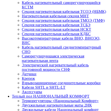
Кабель нагревательный саморегулирующийся
КСТМ
Секция нагревательная кабельная ТСОЭ (НБМК)
Нагревательная кабельная секция МНТ
Секция нагревательная кабельная ТМОЭ (ТМФ)
Секция нагревательная кабельная ТСБЭ
Секция нагревательная кабельная НСКТ
Секция нагревательная кабельная КДБС
Высокотемпературные кабели ВНО, ВНОЭО,
ВНС
Кабель нагревательный среднетемпературный
СНО
Саморегулирующаяся электрическая
нагревательная лента
Электрический нагревательный кабель
постоянной мощности СНФ
Датчики
Крепеж
Взрывозащищенные соединительные коробки
Кабели SHTL и SHTL-LT
Аксессуары
Теплый пол НАЦИОНАЛЬНЫЙ КОМФОРТ
Терморегуляторы «Национальный Комфорт»
Двухжильные нагревательные маты 2НК
Двужильные кабели Национальный комфорт