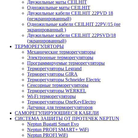
Двужильные маты CEILHIT
Одножильные маты CEILHIT
Двужильные кабели CEILHIT 22PVD 18
(неэкранированный)
Одножильные кабели CEILHIT 22PV/15 (не
экранированный )
Двужильные кабели CEILHIT 22PSVD/18
(экранированный)
ТЕРМОРЕГУЛЯТОРЫ
Механические терморегуляторы
Электронные терморегуляторы
Программируемые терморегуляторы
Терморегуляторы Legrand
Терморегуляторы GIRA
Терморегуляторы Schneider Electric
Сенсорные терморегуляторы
Терморегуляторы WERKEL
Wi-Fi терморегуляторы
Терморегуляторы OneKeyElectro
Датчики для терморегуляторов
САМОРЕГУЛИРУЮЩИЕСЯ КАБЕЛИ
СИСТЕМА ЗАЩИТЫ ОТ ПРОТЕЧЕК NEPTUN
Neptun Bugatti Smart Evo
Neptun PROFI SMART+ WiFi
Neptun PROFI WiFi