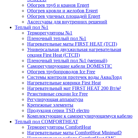
Обогрев труб и кранов Ergert
Обогрев кровли и желобов Ergert
Обогрев уличных площадей Ergert
Аксессуары для внутренних решений
Теплый пол №1
Терморегуляторы №1
Пленочный теплый пол №1
Нагревательные маты FIRST HEAT (ТСП)
Универсальная двухжильная нагревательная
секция First Heat (СТСП)
Пленочный теплый пол №1 (мерный)
Саморегулирующие кабели DOMESTIC
Обогрев трубопроводов Ice Free
Системы контроля протечек воды АкваЛорд
Нагревательные коврики First Heat
Нагревательный мат FIRST HEAT 200 Вт/м²
Резистивные секции Ice Free
Регулирующая аппаратура
Крепежные элементы
Продукция серии TSD electro
Комплектующие к саморегулирующемуся кабелю
Теплый пол COMFORTHEAT
Терморегуляторы ComfortHeat
Нагревательные маты ComfortHeat MinimatD