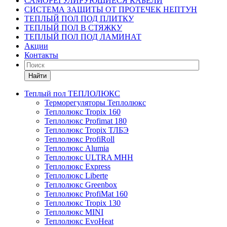
САМОРЕГУЛИРУЮЩИЕСЯ КАБЕЛИ
СИСТЕМА ЗАЩИТЫ ОТ ПРОТЕЧЕК НЕПТУН
ТЕПЛЫЙ ПОЛ ПОД ПЛИТКУ
ТЕПЛЫЙ ПОЛ В СТЯЖКУ
ТЕПЛЫЙ ПОЛ ПОД ЛАМИНАТ
Акции
Контакты
Найти
Теплый пол ТЕПЛОЛЮКС
Терморегуляторы Теплолюкс
Теплолюкс Tropix 160
Теплолюкс Profimat 180
Теплолюкс Tropix ТЛБЭ
Теплолюкс ProfiRoll
Теплолюкс Alumia
Теплолюкс ULTRA МНН
Теплолюкс Express
Теплолюкс Liberte
Теплолюкс Greenbox
Теплолюкс ProfiMat 160
Теплолюкс Tropix 130
Теплолюкс MINI
Теплолюкс EvoHeat