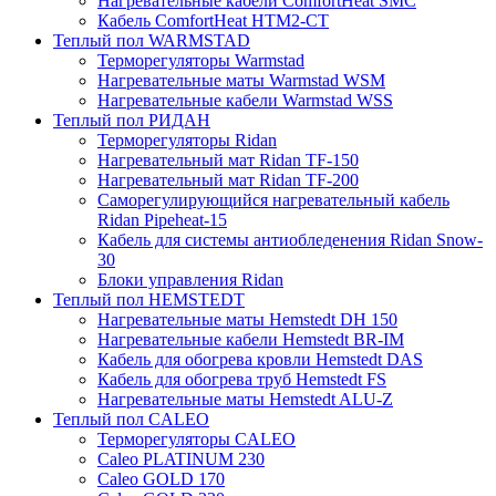
Нагревательные кабели ComfortHeat SMC
Кабель ComfortHeat HTM2-CT
Теплый пол WARMSTAD
Терморегуляторы Warmstad
Нагревательные маты Warmstad WSM
Нагревательные кабели Warmstad WSS
Теплый пол РИДАН
Терморегуляторы Ridan
Нагревательный мат Ridan TF-150
Нагревательный мат Ridan TF-200
Саморегулирующийся нагревательный кабель
Ridan Pipeheat-15
Кабель для системы антиобледенения Ridan Snow-
30
Блоки управления Ridan
Теплый пол HEMSTEDT
Нагревательные маты Hemstedt DH 150
Нагревательные кабели Hemstedt BR-IM
Кабель для обогрева кровли Hemstedt DAS
Кабель для обогрева труб Hemstedt FS
Нагревательные маты Hemstedt ALU-Z
Теплый пол CALEO
Терморегуляторы CALEO
Caleo PLATINUM 230
Caleo GOLD 170