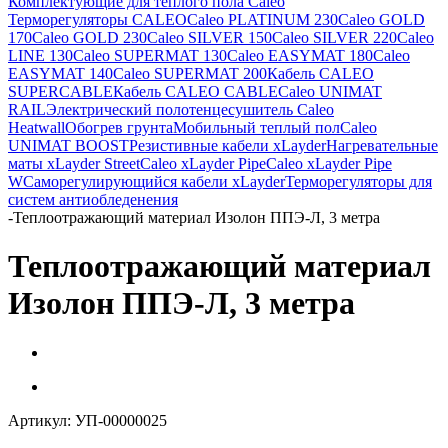
Комплектующие для теплого пола Caleo
Терморегуляторы CALEO
Caleo PLATINUM 230
Caleo GOLD
170
Caleo GOLD 230
Caleo SILVER 150
Caleo SILVER 220
Caleo
LINE 130
Caleo SUPERMAT 130
Caleo EASYMAT 180
Caleo
EASYMAT 140
Caleo SUPERMAT 200
Кабель CALEO
SUPERCABLE
Кабель CALEO CABLE
Caleo UNIMAT
RAIL
Электрический полотенцесушитель Caleo
Heatwall
Обогрев грунта
Мобильный теплый пол
Caleo
UNIMAT BOOST
Резистивные кабели xLayder
Нагревательные
маты xLayder Street
Caleo xLayder Pipe
Caleo xLayder Pipe
W
Саморегулирующийся кабели xLayder
Терморегуляторы для
систем антиобледенения
-
Теплоотражающий материал Изолон ППЭ-Л, 3 метра
Теплоотражающий материал
Изолон ППЭ-Л, 3 метра
Артикул:
УП-00000025