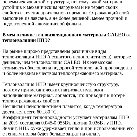
перемычек ячеистой структуры, поэтому такой материал
устойчив к механическим нагрузкам и не теряет своих
свойств в течение длительного времени. Отражающий слой
выполнен из лавсана, а не более дешевой, менее прочной и
недолговечной алюминиевой фольги.
В чем отличие теплоизоляционного материала CALEO от
теплоизоляции НПЭ?
На рынке широко представлены различные виды
теплоизоляции НПЭ (несшитого пенополиэтилена), которые
дешевле, чем теплоизоляция CALEO. Их невысокая
стоимость обусловлена недорогой технологией производства
и более низким качеством теплоотражающего материала.
Теплоизоляция НПЭ имеет крупноячеистую структуру,
поэтому при механических нагрузках пузырьки,
наполняющие материал, лопаются, что приводит к потере
теплоотражающих свойств.
Несшитый пенополиэтилен плавится, когда температура
достигает всего 60...80 °С.
Коэффициент теплопроводности уступает материалам ППЭ
на 20%, составляя 0.045-0.055Вт, против 0.036Вт у ППЭ.
Значит, НПЭ хуже удерживает тепло и при использовании его
с теплым полом будет больше затрат на оплату