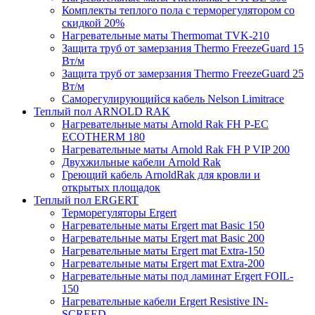
Комплекты теплого пола с терморегулятором со
скидкой 20%
Нагревательные маты Thermomat TVK-210
Защита труб от замерзания Thermo FreezeGuard 15
Вт/м
Защита труб от замерзания Thermo FreezeGuard 25
Вт/м
Саморегулирующийся кабель Nelson Limitrace
Теплый пол ARNOLD RAK
Нагревательные маты Arnold Rak FH P-EC
ECOTHERM 180
Нагревательные маты Arnold Rak FH P VIP 200
Двухжильные кабели Arnold Rak
Греющий кабель ArnoldRak для кровли и
открытых площадок
Теплый пол ERGERT
Терморегуляторы Ergert
Нагревательные маты Ergert mat Basic 150
Нагревательные маты Ergert mat Basic 200
Нагревательные маты Ergert mat Extra-150
Нагревательные маты Ergert mat Extra-200
Нагревательные маты под ламинат Ergert FOIL-
150
Нагревательные кабели Ergert Resistive IN-
SCREED