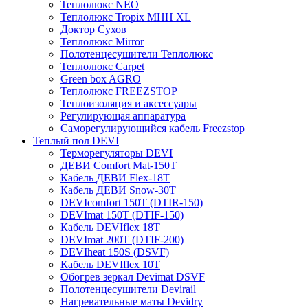
Теплолюкс NEO
Теплолюкс Tropix МНН XL
Доктор Сухов
Теплолюкс Mirror
Полотенцесушители Теплолюкс
Теплолюкс Carpet
Green box AGRO
Теплолюкс FREEZSTOP
Теплоизоляция и аксессуары
Регулирующая аппаратура
Cаморегулирующийся кабель Freezstop
Теплый пол DEVI
Терморегуляторы DEVI
ДЕВИ Comfort Mat-150T
Кабель ДЕВИ Flex-18T
Кабель ДЕВИ Snow-30T
DEVIcomfort 150T (DTIR-150)
DEVImat 150T (DTIF-150)
Кабель DEVIflex 18T
DEVImat 200T (DTIF-200)
DEVIheat 150S (DSVF)
Кабель DEVIflex 10T
Обогрев зеркал Devimat DSVF
Полотенцесушители Devirail
Нагревательные маты Devidry