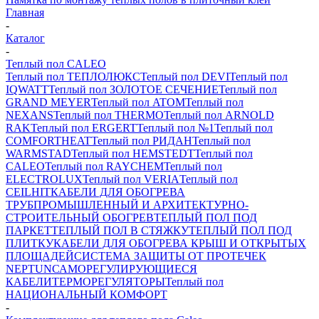
Главная
-
Каталог
-
Теплый пол CALEO
Теплый пол ТЕПЛОЛЮКС
Теплый пол DEVI
Теплый пол
IQWATT
Теплый пол ЗОЛОТОЕ СЕЧЕНИЕ
Теплый пол
GRAND MEYER
Теплый пол ATOM
Теплый пол
NEXANS
Теплый пол THERMO
Теплый пол ARNOLD
RAK
Теплый пол ERGERT
Теплый пол №1
Теплый пол
COMFORTHEAT
Теплый пол РИДАН
Теплый пол
WARMSTAD
Теплый пол HEMSTEDT
Теплый пол
CALEO
Теплый пол RAYCHEM
Теплый пол
ELECTROLUX
Теплый пол VERIA
Теплый пол
CEILHIT
КАБЕЛИ ДЛЯ ОБОГРЕВА
ТРУБ
ПРОМЫШЛЕННЫЙ И АРХИТЕКТУРНО-
СТРОИТЕЛЬНЫЙ ОБОГРЕВ
ТЕПЛЫЙ ПОЛ ПОД
ПАРКЕТ
ТЕПЛЫЙ ПОЛ В СТЯЖКУ
ТЕПЛЫЙ ПОЛ ПОД
ПЛИТКУ
КАБЕЛИ ДЛЯ ОБОГРЕВА КРЫШ И ОТКРЫТЫХ
ПЛОЩАДЕЙ
СИСТЕМА ЗАЩИТЫ ОТ ПРОТЕЧЕК
NEPTUN
САМОРЕГУЛИРУЮЩИЕСЯ
КАБЕЛИ
ТЕРМОРЕГУЛЯТОРЫ
Теплый пол
НАЦИОНАЛЬНЫЙ КОМФОРТ
-