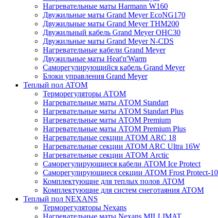
Нагревательные маты Harmann W160
Двужильные маты Grand Meyer EcoNG170
Двужильные маты Grand Meyer THM200
Двужильный кабель Grand Meyer OHC30
Двужильные маты Grand Meyer N-CDS
Нагревательные кабели Grand Meyer
Двужильные маты Heat'n'Warm
Саморегулирующийся кабель Grand Meyer
Блоки управления Grand Meyer
Теплый пол ATOM
Терморегуляторы АТОМ
Нагревательные маты АТОМ Standart
Нагревательные маты АТОМ Standart Plus
Нагревательные маты АТОМ Premium
Нагревательные маты АТОМ Premium Plus
Нагревательные секции АТОМ ARC 18
Нагревательные секции ATOM ARC Ultra 16W
Нагревательные секции АТОМ Arctic
Саморегулирующиеся кабели ATOM Ice Protect
Саморегулирующиеся секции ATOM Frost Protect-10
Комплектующие для теплых полов ATOM
Комплектующие для систем снеготаяния ATOM
Теплый пол NEXANS
Терморегуляторы Nexans
Нагревательные маты Nexans MILLIMAT