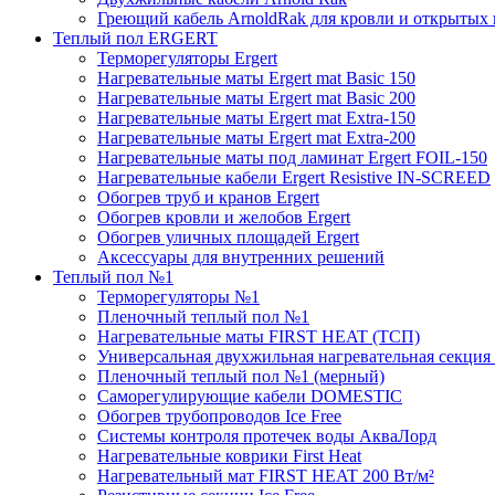
Греющий кабель ArnoldRak для кровли и открытых
Теплый пол ERGERT
Терморегуляторы Ergert
Нагревательные маты Ergert mat Basic 150
Нагревательные маты Ergert mat Basic 200
Нагревательные маты Ergert mat Extra-150
Нагревательные маты Ergert mat Extra-200
Нагревательные маты под ламинат Ergert FOIL-150
Нагревательные кабели Ergert Resistive IN-SCREED
Обогрев труб и кранов Ergert
Обогрев кровли и желобов Ergert
Обогрев уличных площадей Ergert
Аксессуары для внутренних решений
Теплый пол №1
Терморегуляторы №1
Пленочный теплый пол №1
Нагревательные маты FIRST HEAT (ТСП)
Универсальная двухжильная нагревательная секция 
Пленочный теплый пол №1 (мерный)
Саморегулирующие кабели DOMESTIC
Обогрев трубопроводов Ice Free
Системы контроля протечек воды АкваЛорд
Нагревательные коврики First Heat
Нагревательный мат FIRST HEAT 200 Вт/м²