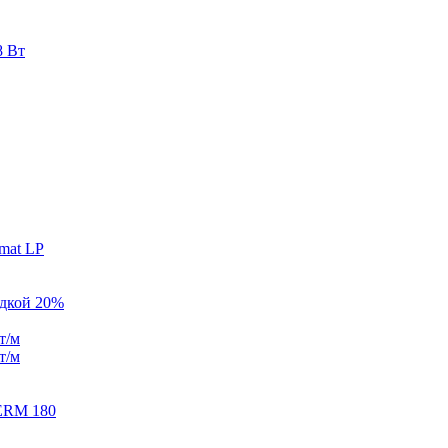
8 Вт
mat LP
идкой 20%
т/м
т/м
ERM 180