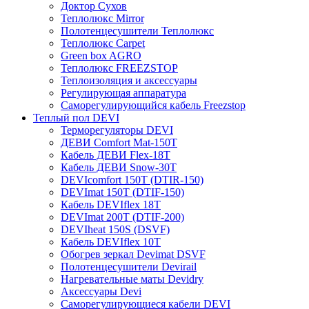
Доктор Сухов
Теплолюкс Mirror
Полотенцесушители Теплолюкс
Теплолюкс Carpet
Green box AGRO
Теплолюкс FREEZSTOP
Теплоизоляция и аксессуары
Регулирующая аппаратура
Cаморегулирующийся кабель Freezstop
Теплый пол DEVI
Терморегуляторы DEVI
ДЕВИ Comfort Mat-150T
Кабель ДЕВИ Flex-18T
Кабель ДЕВИ Snow-30T
DEVIcomfort 150T (DTIR-150)
DEVImat 150T (DTIF-150)
Кабель DEVIflex 18T
DEVImat 200T (DTIF-200)
DEVIheat 150S (DSVF)
Кабель DEVIflex 10T
Обогрев зеркал Devimat DSVF
Полотенцесушители Devirail
Нагревательные маты Devidry
Аксессуары Devi
Саморегулирующиеся кабели DEVI