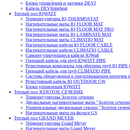
Блоки управления и датчики DEVI
Кабель DEVIpipeheat
Теплый пол IQWATT
Терморегуляторы IQ THERMOSTAT
Нагревательные маты IQ FLOOR MAT
Нагревательные маты IQ FLOOR MAT PRO
Нагревательные маты IQ LAMINATE MAT
Нагревательные маты CLIMATIQ MAT
Нагревательные кабели IQ FLOOR CABLE
Нагревательные кабели CLIMATIQ CABLE
Саморегулирующиеся кабели IQWatt
Греющий кабель для труб IQWATT PIPE
Резистивные комплекты для обогрева труб IQ PIP
Греющий кабель для труб CLIMATIQ PIPE
Система обнаружения и предотвращения протечек
Резистивный кабель IQ OUTDOOR CW
Блоки управления IQWATT
Теплый пол ЗОЛОТОЕ СЕЧЕНИЕ
Терморегуляторы Золотое сечение
Двужильные нагревательные маты "Золотое сечени
Универсальные двужильные секции "Золотое сечен
Нагревательные маты на фольге GS
Теплый пол GRAND MEYER
Терморегуляторы Grand Meyer
Нагревательные маты Grand Meyer