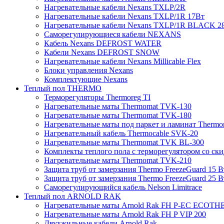
Нагревательные кабели Nexans TXLP/2R
Нагревательные кабели Nexans TXLP/1R 17Вт
Нагревательные кабели Nexans TXLP/1R BLACK 2
Саморегулирующиеся кабели NEXANS
Кабель Nexans DEFROST WATER
Кабели Nexans DEFROST SNOW
Нагревательные кабели Nexans Millicable Flex
Блоки управления Nexans
Комплектующие Nexans
Теплый пол THERMO
Терморегуляторы Thermoreg TI
Нагревательные маты Thermomat TVK-130
Нагревательные маты Thermomat TVK-180
Нагревательные маты под паркет и ламинат Thermo
Нагревательный кабель Thermocable SVK-20
Нагревательные маты Thermomat TVK BL-300
Комплекты теплого пола с терморегулятором со ск
Нагревательные маты Thermomat TVK-210
Защита труб от замерзания Thermo FreezeGuard 15 В
Защита труб от замерзания Thermo FreezeGuard 25 В
Саморегулирующийся кабель Nelson Limitrace
Теплый пол ARNOLD RAK
Нагревательные маты Arnold Rak FH P-EC ECOTH
Нагревательные маты Arnold Rak FH P VIP 200
Двухжильные кабели Arnold Rak