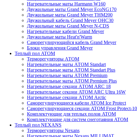
Нагревательные маты Harmann W160
Двужильные маты Grand Meyer EcoNG170
Двужильные маты Grand Meyer THM200
Двужильный кабель Grand Meyer OHC30
Двужильные маты Grand Meyer N-CDS
Нагревательные кабели Grand Meyer
Двужильные маты Heat'n'Warm
Саморегулирующийся кабель Grand Meyer
Блоки управления Grand Meyer
Теплый пол ATOM
Терморегуляторы АТОМ
Нагревательные маты АТОМ Standart
Нагревательные маты АТОМ Standart Plus
Нагревательные маты АТОМ Premium
Нагревательные маты АТОМ Premium Plus
Нагревательные секции АТОМ ARC 18
Нагревательные секции ATOM ARC Ultra 16W
Нагревательные секции АТОМ Arctic
Саморегулирующиеся кабели ATOM Ice Protect
Саморегулирующиеся секции ATOM Frost Protect-10
Комплектующие для теплых полов ATOM
Комплектующие для систем снеготаяния ATOM
Теплый пол NEXANS
Терморегуляторы Nexans
Нагревательные маты Nexans MILLIMAT