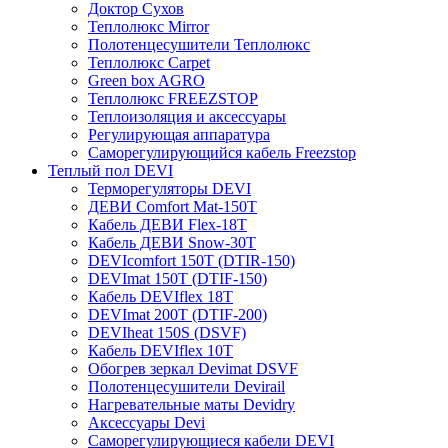
Доктор Сухов
Теплолюкс Mirror
Полотенцесушители Теплолюкс
Теплолюкс Carpet
Green box AGRO
Теплолюкс FREEZSTOP
Теплоизоляция и аксессуары
Регулирующая аппаратура
Cаморегулирующийся кабель Freezstop
Теплый пол DEVI
Терморегуляторы DEVI
ДЕВИ Comfort Mat-150T
Кабель ДЕВИ Flex-18T
Кабель ДЕВИ Snow-30T
DEVIcomfort 150T (DTIR-150)
DEVImat 150T (DTIF-150)
Кабель DEVIflex 18T
DEVImat 200T (DTIF-200)
DEVIheat 150S (DSVF)
Кабель DEVIflex 10T
Обогрев зеркал Devimat DSVF
Полотенцесушители Devirail
Нагревательные маты Devidry
Аксессуары Devi
Саморегулирующиеся кабели DEVI