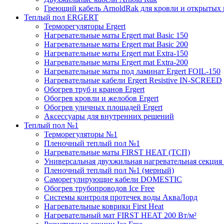
Греющий кабель ArnoldRak для кровли и открытых
Теплый пол ERGERT
Терморегуляторы Ergert
Нагревательные маты Ergert mat Basic 150
Нагревательные маты Ergert mat Basic 200
Нагревательные маты Ergert mat Extra-150
Нагревательные маты Ergert mat Extra-200
Нагревательные маты под ламинат Ergert FOIL-150
Нагревательные кабели Ergert Resistive IN-SCREED
Обогрев труб и кранов Ergert
Обогрев кровли и желобов Ergert
Обогрев уличных площадей Ergert
Аксессуары для внутренних решений
Теплый пол №1
Терморегуляторы №1
Пленочный теплый пол №1
Нагревательные маты FIRST HEAT (ТСП)
Универсальная двухжильная нагревательная секция 
Пленочный теплый пол №1 (мерный)
Саморегулирующие кабели DOMESTIC
Обогрев трубопроводов Ice Free
Системы контроля протечек воды АкваЛорд
Нагревательные коврики First Heat
Нагревательный мат FIRST HEAT 200 Вт/м²