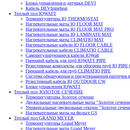
Блоки управления и датчики DEVI
Кабель DEVIpipeheat
Теплый пол IQWATT
Терморегуляторы IQ THERMOSTAT
Нагревательные маты IQ FLOOR MAT
Нагревательные маты IQ FLOOR MAT PRO
Нагревательные маты IQ LAMINATE MAT
Нагревательные маты CLIMATIQ MAT
Нагревательные кабели IQ FLOOR CABLE
Нагревательные кабели CLIMATIQ CABLE
Саморегулирующиеся кабели IQWatt
Греющий кабель для труб IQWATT PIPE
Резистивные комплекты для обогрева труб IQ PIP
Греющий кабель для труб CLIMATIQ PIPE
Система обнаружения и предотвращения протечек
Резистивный кабель IQ OUTDOOR CW
Блоки управления IQWATT
Теплый пол ЗОЛОТОЕ СЕЧЕНИЕ
Терморегуляторы Золотое сечение
Двужильные нагревательные маты "Золотое сечени
Универсальные двужильные секции "Золотое сечен
Нагревательные маты на фольге GS
Теплый пол GRAND MEYER
Терморегуляторы Grand Meyer
Нагревательные маты Grand Meyer