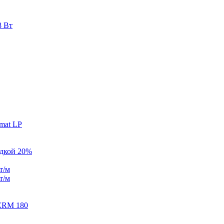
8 Вт
mat LP
идкой 20%
т/м
т/м
ERM 180