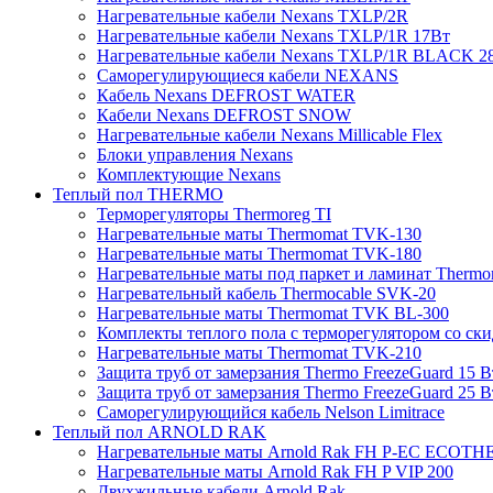
Нагревательные кабели Nexans TXLP/2R
Нагревательные кабели Nexans TXLP/1R 17Вт
Нагревательные кабели Nexans TXLP/1R BLACK 2
Саморегулирующиеся кабели NEXANS
Кабель Nexans DEFROST WATER
Кабели Nexans DEFROST SNOW
Нагревательные кабели Nexans Millicable Flex
Блоки управления Nexans
Комплектующие Nexans
Теплый пол THERMO
Терморегуляторы Thermoreg TI
Нагревательные маты Thermomat TVK-130
Нагревательные маты Thermomat TVK-180
Нагревательные маты под паркет и ламинат Thermo
Нагревательный кабель Thermocable SVK-20
Нагревательные маты Thermomat TVK BL-300
Комплекты теплого пола с терморегулятором со ск
Нагревательные маты Thermomat TVK-210
Защита труб от замерзания Thermo FreezeGuard 15 В
Защита труб от замерзания Thermo FreezeGuard 25 В
Саморегулирующийся кабель Nelson Limitrace
Теплый пол ARNOLD RAK
Нагревательные маты Arnold Rak FH P-EC ECOTH
Нагревательные маты Arnold Rak FH P VIP 200
Двухжильные кабели Arnold Rak