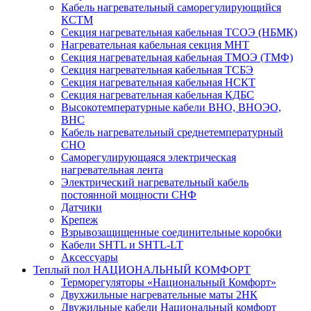
Кабель нагревательный саморегулирующийся
КСТМ
Секция нагревательная кабельная ТСОЭ (НБМК)
Нагревательная кабельная секция МНТ
Секция нагревательная кабельная ТМОЭ (ТМФ)
Секция нагревательная кабельная ТСБЭ
Секция нагревательная кабельная НСКТ
Секция нагревательная кабельная КДБС
Высокотемпературные кабели ВНО, ВНОЭО,
ВНС
Кабель нагревательный среднетемпературный
СНО
Саморегулирующаяся электрическая
нагревательная лента
Электрический нагревательный кабель
постоянной мощности СНФ
Датчики
Крепеж
Взрывозащищенные соединительные коробки
Кабели SHTL и SHTL-LT
Аксессуары
Теплый пол НАЦИОНАЛЬНЫЙ КОМФОРТ
Терморегуляторы «Национальный Комфорт»
Двухжильные нагревательные маты 2НК
Двужильные кабели Национальный комфорт