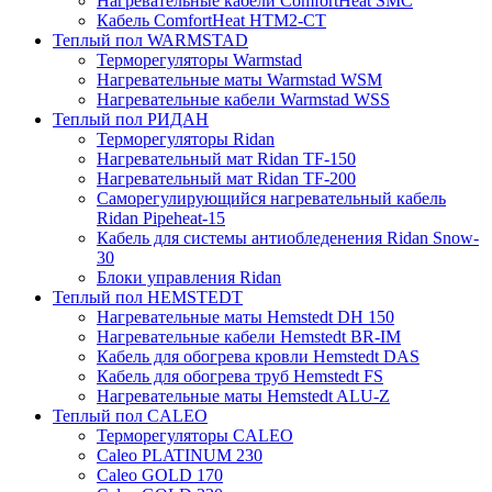
Нагревательные кабели ComfortHeat SMC
Кабель ComfortHeat HTM2-CT
Теплый пол WARMSTAD
Терморегуляторы Warmstad
Нагревательные маты Warmstad WSM
Нагревательные кабели Warmstad WSS
Теплый пол РИДАН
Терморегуляторы Ridan
Нагревательный мат Ridan TF-150
Нагревательный мат Ridan TF-200
Саморегулирующийся нагревательный кабель
Ridan Pipeheat-15
Кабель для системы антиобледенения Ridan Snow-
30
Блоки управления Ridan
Теплый пол HEMSTEDT
Нагревательные маты Hemstedt DH 150
Нагревательные кабели Hemstedt BR-IM
Кабель для обогрева кровли Hemstedt DAS
Кабель для обогрева труб Hemstedt FS
Нагревательные маты Hemstedt ALU-Z
Теплый пол CALEO
Терморегуляторы CALEO
Caleo PLATINUM 230
Caleo GOLD 170