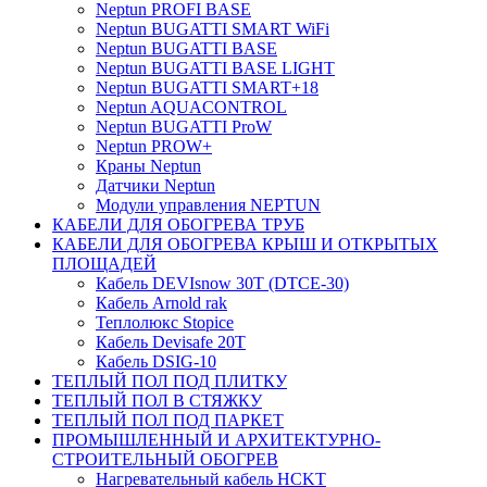
Neptun PROFI BASE
Neptun BUGATTI SMART WiFi
Neptun BUGATTI BASE
Neptun BUGATTI BASE LIGHT
Neptun BUGATTI SMART+18
Neptun AQUACONTROL
Neptun BUGATTI ProW
Neptun PROW+
Краны Neptun
Датчики Neptun
Модули управления NEPTUN
КАБЕЛИ ДЛЯ ОБОГРЕВА ТРУБ
КАБЕЛИ ДЛЯ ОБОГРЕВА КРЫШ И ОТКРЫТЫХ
ПЛОЩАДЕЙ
Кабель DEVIsnow 30Т (DTCE-30)
Кабель Arnold rak
Теплолюкс Stopice
Кабель Devisafe 20T
Кабель DSIG-10
ТЕПЛЫЙ ПОЛ ПОД ПЛИТКУ
ТЕПЛЫЙ ПОЛ В СТЯЖКУ
ТЕПЛЫЙ ПОЛ ПОД ПАРКЕТ
ПРОМЫШЛЕННЫЙ И АРХИТЕКТУРНО-
СТРОИТЕЛЬНЫЙ ОБОГРЕВ
Нагревательный кабель НCKТ