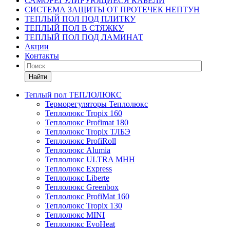
САМОРЕГУЛИРУЮЩИЕСЯ КАБЕЛИ
СИСТЕМА ЗАЩИТЫ ОТ ПРОТЕЧЕК НЕПТУН
ТЕПЛЫЙ ПОЛ ПОД ПЛИТКУ
ТЕПЛЫЙ ПОЛ В СТЯЖКУ
ТЕПЛЫЙ ПОЛ ПОД ЛАМИНАТ
Акции
Контакты
Найти
Теплый пол ТЕПЛОЛЮКС
Терморегуляторы Теплолюкс
Теплолюкс Tropix 160
Теплолюкс Profimat 180
Теплолюкс Tropix ТЛБЭ
Теплолюкс ProfiRoll
Теплолюкс Alumia
Теплолюкс ULTRA МНН
Теплолюкс Express
Теплолюкс Liberte
Теплолюкс Greenbox
Теплолюкс ProfiMat 160
Теплолюкс Tropix 130
Теплолюкс MINI
Теплолюкс EvoHeat