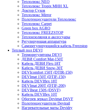
Теплолюкс NEO
Теплолюкс Tropix МНН XL
Доктор Сухов
Теплолюкс Mirror
Полотенцесушители Теплолюкс
Теплолюкс Carpet
Green box AGRO
Теплолюкс FREEZSTOP
Теплоизоляция и аксессуары
Регулирующая аппаратура
Cаморегулирующийся кабель Freezstop
Теплый пол DEVI
Терморегуляторы DEVI
ДЕВИ Comfort Mat-150T
Кабель ДЕВИ Flex-18T
Кабель ДЕВИ Snow-30T
DEVIcomfort 150T (DTIR-150)
DEVImat 150T (DTIF-150)
Кабель DEVIflex 18T
DEVImat 200T (DTIF-200)
DEVIheat 150S (DSVF)
Кабель DEVIflex 10T
Обогрев зеркал Devimat DSVF
Полотенцесушители Devirail
Нагревательные маты Devidry