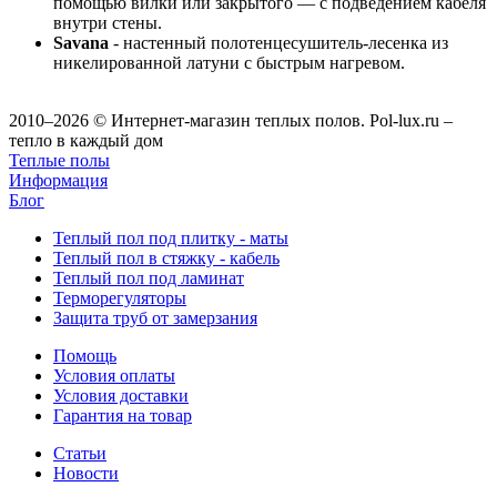
помощью вилки или закрытого — с подведением кабеля
внутри стены.
Savana
- настенный полотенцесушитель-лесенка из
никелированной латуни с быстрым нагревом.
2010–2026 © Интернет-магазин теплых полов. Pol-lux.ru –
тепло в каждый дом
Теплые полы
Информация
Блог
Теплый пол под плитку - маты
Теплый пол в стяжку - кабель
Теплый пол под ламинат
Терморегуляторы
Защита труб от замерзания
Помощь
Условия оплаты
Условия доставки
Гарантия на товар
Статьи
Новости