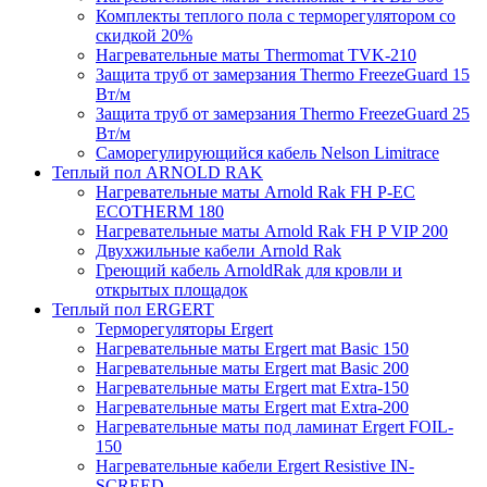
Комплекты теплого пола с терморегулятором со
скидкой 20%
Нагревательные маты Thermomat TVK-210
Защита труб от замерзания Thermo FreezeGuard 15
Вт/м
Защита труб от замерзания Thermo FreezeGuard 25
Вт/м
Саморегулирующийся кабель Nelson Limitrace
Теплый пол ARNOLD RAK
Нагревательные маты Arnold Rak FH P-EC
ECOTHERM 180
Нагревательные маты Arnold Rak FH P VIP 200
Двухжильные кабели Arnold Rak
Греющий кабель ArnoldRak для кровли и
открытых площадок
Теплый пол ERGERT
Терморегуляторы Ergert
Нагревательные маты Ergert mat Basic 150
Нагревательные маты Ergert mat Basic 200
Нагревательные маты Ergert mat Extra-150
Нагревательные маты Ergert mat Extra-200
Нагревательные маты под ламинат Ergert FOIL-
150
Нагревательные кабели Ergert Resistive IN-
SCREED