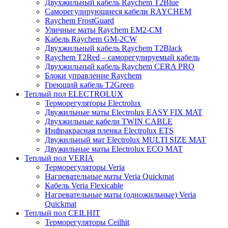
Двухжильный кабель Raychem T2Blue
Саморегулирующиеся кабели RAYCHEM
Raychem FrostGuard
Уличные маты Raychem EM2-CM
Кабель Raychem GM-2CW
Двухжильный кабель Raychem T2Black
Raychem T2Red – саморегулируемый кабель
Двухжильный кабель Raychem CERA PRO
Блоки управление Raychem
Греющий кабель T2Green
Теплый пол ELECTROLUX
Терморегуляторы Electrolux
Двужильные маты Electrolux EASY FIX MAT
Двухжильные кабели TWIN CABLE
Инфракрасная пленка Electrolux ETS
Двужильный мат Electrolux MULTI SIZE MAT
Двужильные маты Electrolux ECO MAT
Теплый пол VERIA
Терморегуляторы Veria
Нагревательные маты Veria Quickmat
Кабель Veria Flexicable
Нагревательные маты (одножильные) Veria
Quickmat
Теплый пол CEILHIT
Терморегуляторы Ceilhit