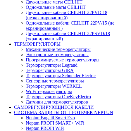
Двужильные маты CEILHIT
Одножильные маты CEILHIT
Двужильные кабели CEILHIT 22PVD 18
(неэкранированный)
Одножильные кабели CEILHIT 22PV/15 (не
экранированный )
Двужильные кабели CEILHIT 22PSVD/18
(экранированный)
ТЕРМОРЕГУЛЯТОРЫ
Механические терморегуляторы
Электронные терморегуляторы
Программируемые терморегуляторы
Терморегуляторы Legrand
Терморегуляторы GIRA
Терморегуляторы Schneider Electric
Сенсорные терморегуляторы
Терморегуляторы WERKEL
Wi-Fi терморегуляторы
Терморегуляторы OneKeyElectro
Датчики для терморегуляторов
САМОРЕГУЛИРУЮЩИЕСЯ КАБЕЛИ
СИСТЕМА ЗАЩИТЫ ОТ ПРОТЕЧЕК NEPTUN
Neptun Bugatti Smart Evo
Neptun PROFI SMART+ WiFi
Neptun PROFI WiFi