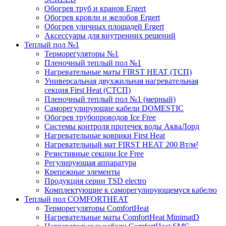
Обогрев труб и кранов Ergert
Обогрев кровли и желобов Ergert
Обогрев уличных площадей Ergert
Аксессуары для внутренних решений
Теплый пол №1
Терморегуляторы №1
Пленочный теплый пол №1
Нагревательные маты FIRST HEAT (ТСП)
Универсальная двухжильная нагревательная
секция First Heat (СТСП)
Пленочный теплый пол №1 (мерный)
Саморегулирующие кабели DOMESTIC
Обогрев трубопроводов Ice Free
Системы контроля протечек воды АкваЛорд
Нагревательные коврики First Heat
Нагревательный мат FIRST HEAT 200 Вт/м²
Резистивные секции Ice Free
Регулирующая аппаратура
Крепежные элементы
Продукция серии TSD electro
Комплектующие к саморегулирующемуся кабелю
Теплый пол COMFORTHEAT
Терморегуляторы ComfortHeat
Нагревательные маты ComfortHeat MinimatD