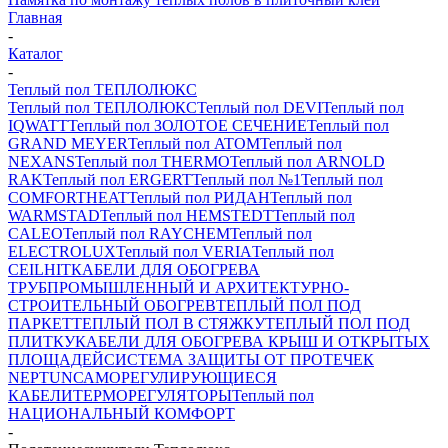
Главная
-
Каталог
-
Теплый пол ТЕПЛОЛЮКС
Теплый пол ТЕПЛОЛЮКС
Теплый пол DEVI
Теплый пол
IQWATT
Теплый пол ЗОЛОТОЕ СЕЧЕНИЕ
Теплый пол
GRAND MEYER
Теплый пол ATOM
Теплый пол
NEXANS
Теплый пол THERMO
Теплый пол ARNOLD
RAK
Теплый пол ERGERT
Теплый пол №1
Теплый пол
COMFORTHEAT
Теплый пол РИДАН
Теплый пол
WARMSTAD
Теплый пол HEMSTEDT
Теплый пол
CALEO
Теплый пол RAYCHEM
Теплый пол
ELECTROLUX
Теплый пол VERIA
Теплый пол
CEILHIT
КАБЕЛИ ДЛЯ ОБОГРЕВА
ТРУБ
ПРОМЫШЛЕННЫЙ И АРХИТЕКТУРНО-
СТРОИТЕЛЬНЫЙ ОБОГРЕВ
ТЕПЛЫЙ ПОЛ ПОД
ПАРКЕТ
ТЕПЛЫЙ ПОЛ В СТЯЖКУ
ТЕПЛЫЙ ПОЛ ПОД
ПЛИТКУ
КАБЕЛИ ДЛЯ ОБОГРЕВА КРЫШ И ОТКРЫТЫХ
ПЛОЩАДЕЙ
СИСТЕМА ЗАЩИТЫ ОТ ПРОТЕЧЕК
NEPTUN
САМОРЕГУЛИРУЮЩИЕСЯ
КАБЕЛИ
ТЕРМОРЕГУЛЯТОРЫ
Теплый пол
НАЦИОНАЛЬНЫЙ КОМФОРТ
-