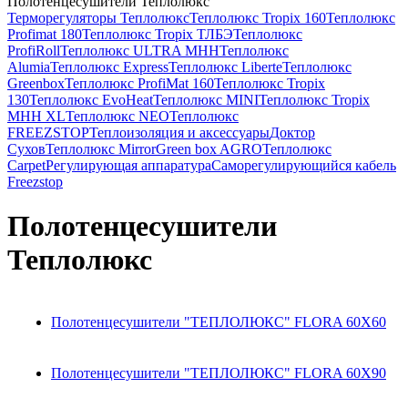
Полотенцесушители Теплолюкс
Терморегуляторы Теплолюкс
Теплолюкс Tropix 160
Теплолюкс
Profimat 180
Теплолюкс Tropix ТЛБЭ
Теплолюкс
ProfiRoll
Теплолюкс ULTRA МНН
Теплолюкс
Alumia
Теплолюкс Express
Теплолюкс Liberte
Теплолюкс
Greenbox
Теплолюкс ProfiMat 160
Теплолюкс Tropix
130
Теплолюкс EvoHeat
Теплолюкс MINI
Теплолюкс Tropix
МНН XL
Теплолюкс NEO
Теплолюкс
FREEZSTOP
Теплоизоляция и аксессуары
Доктор
Сухов
Теплолюкс Mirror
Green box AGRO
Теплолюкс
Carpet
Регулирующая аппаратура
Cаморегулирующийся кабель
Freezstop
Полотенцесушители
Теплолюкс
Полотенцесушители "ТЕПЛОЛЮКС" FLORA 60Х60
Полотенцесушители "ТЕПЛОЛЮКС" FLORA 60Х90