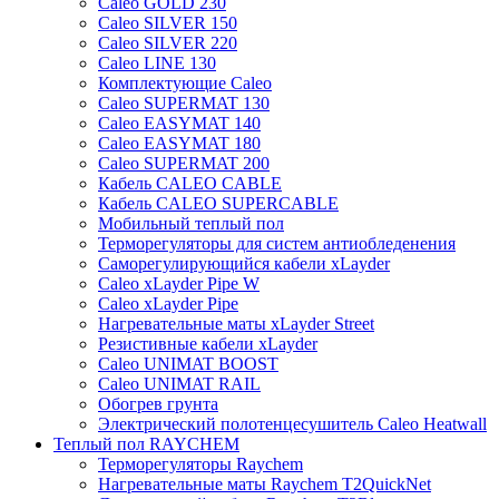
Caleo GOLD 230
Caleo SILVER 150
Caleo SILVER 220
Caleo LINE 130
Комплектующие Caleo
Caleo SUPERMAT 130
Caleo EASYMAT 140
Caleo EASYMAT 180
Caleo SUPERMAT 200
Кабель CALEO CABLE
Кабель CALEO SUPERCABLE
Мобильный теплый пол
Терморегуляторы для систем антиобледенения
Саморегулирующийся кабели xLayder
Caleo xLayder Pipe W
Caleo xLayder Pipe
Нагревательные маты xLayder Street
Резистивные кабели xLayder
Caleo UNIMAT BOOST
Caleo UNIMAT RAIL
Обогрев грунта
Электрический полотенцесушитель Caleo Heatwall
Теплый пол RAYCHEM
Терморегуляторы Raychem
Нагревательные маты Raychem T2QuickNet