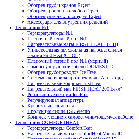
Обогрев труб и кранов Ergert
Обогрев кровли и желобов Ergert
Обогрев уличных площадей Ergert
Аксессуары для внутренних решений
Теплый пол №1
Терморегуляторы №1
Пленочный теплый пол №1
Нагревательные маты FIRST HEAT (ТСП)
Универсальная двухжильная нагревательная
секция First Heat (СТСП)
Пленочный теплый пол №1 (мерный)
Саморегулирующие кабели DOMESTIC
Обогрев трубопроводов Ice Free
Системы контроля протечек воды АкваЛорд
Нагревательные коврики First Heat
Нагревательный мат FIRST HEAT 200 Вт/м²
Резистивные секции Ice Free
Регулирующая аппаратура
Крепежные элементы
Продукция серии TSD electro
Комплектующие к саморегулирующемуся кабелю
Теплый пол COMFORTHEAT
Терморегуляторы ComfortHeat
Нагревательные маты ComfortHeat MinimatD