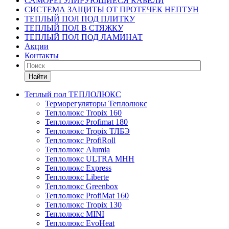
САМОРЕГУЛИРУЮЩИЕСЯ КАБЕЛИ
СИСТЕМА ЗАЩИТЫ ОТ ПРОТЕЧЕК НЕПТУН
ТЕПЛЫЙ ПОЛ ПОД ПЛИТКУ
ТЕПЛЫЙ ПОЛ В СТЯЖКУ
ТЕПЛЫЙ ПОЛ ПОД ЛАМИНАТ
Акции
Контакты
Найти
Теплый пол ТЕПЛОЛЮКС
Терморегуляторы Теплолюкс
Теплолюкс Tropix 160
Теплолюкс Profimat 180
Теплолюкс Tropix ТЛБЭ
Теплолюкс ProfiRoll
Теплолюкс Alumia
Теплолюкс ULTRA МНН
Теплолюкс Express
Теплолюкс Liberte
Теплолюкс Greenbox
Теплолюкс ProfiMat 160
Теплолюкс Tropix 130
Теплолюкс MINI
Теплолюкс EvoHeat