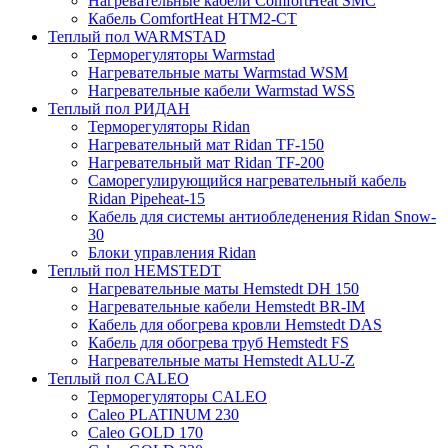
Нагревательные кабели ComfortHeat SMC
Кабель ComfortHeat HTM2-CT
Теплый пол WARMSTAD
Терморегуляторы Warmstad
Нагревательные маты Warmstad WSM
Нагревательные кабели Warmstad WSS
Теплый пол РИДАН
Терморегуляторы Ridan
Нагревательный мат Ridan TF-150
Нагревательный мат Ridan TF-200
Саморегулирующийся нагревательный кабель
Ridan Pipeheat-15
Кабель для системы антиобледенения Ridan Snow-
30
Блоки управления Ridan
Теплый пол HEMSTEDT
Нагревательные маты Hemstedt DH 150
Нагревательные кабели Hemstedt BR-IM
Кабель для обогрева кровли Hemstedt DAS
Кабель для обогрева труб Hemstedt FS
Нагревательные маты Hemstedt ALU-Z
Теплый пол CALEO
Терморегуляторы CALEO
Caleo PLATINUM 230
Caleo GOLD 170