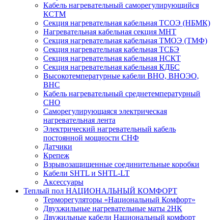
Кабель нагревательный саморегулирующийся
КСТМ
Секция нагревательная кабельная ТСОЭ (НБМК)
Нагревательная кабельная секция МНТ
Секция нагревательная кабельная ТМОЭ (ТМФ)
Секция нагревательная кабельная ТСБЭ
Секция нагревательная кабельная НСКТ
Секция нагревательная кабельная КДБС
Высокотемпературные кабели ВНО, ВНОЭО,
ВНС
Кабель нагревательный среднетемпературный
СНО
Саморегулирующаяся электрическая
нагревательная лента
Электрический нагревательный кабель
постоянной мощности СНФ
Датчики
Крепеж
Взрывозащищенные соединительные коробки
Кабели SHTL и SHTL-LT
Аксессуары
Теплый пол НАЦИОНАЛЬНЫЙ КОМФОРТ
Терморегуляторы «Национальный Комфорт»
Двухжильные нагревательные маты 2НК
Двужильные кабели Национальный комфорт