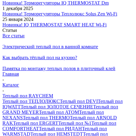
Новинка! Терморегуляторы IQ THERMOSTAT Dm
1 декабря 2025
Новинка! Терморегуляторы Теплолюкс Solus Zen Wi-Fi
25 января 2024
Новинка! IQ THERMOSTAT SMART HEAT Wi-Fi
Статьи
Все статьи
Электрический теплый пол в ванной комнате
Как выбрать тёплый пол на кухню?
Памятка по монтажу теплых полов в плиточный клей
Главная
-
Каталог
-
Теплый пол RAYCHEM
Теплый пол ТЕПЛОЛЮКС
Теплый пол DEVI
Теплый пол
IQWATT
Теплый пол ЗОЛОТОЕ СЕЧЕНИЕ
Теплый пол
GRAND MEYER
Теплый пол ATOM
Теплый пол
NEXANS
Теплый пол THERMO
Теплый пол ARNOLD
RAK
Теплый пол ERGERT
Теплый пол №1
Теплый пол
COMFORTHEAT
Теплый пол РИДАН
Теплый пол
WARMSTAD
Теплый пол HEMSTEDT
Теплый пол