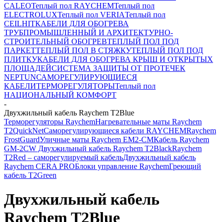
CALEO
Теплый пол RAYCHEM
Теплый пол
ELECTROLUX
Теплый пол VERIA
Теплый пол
CEILHIT
КАБЕЛИ ДЛЯ ОБОГРЕВА
ТРУБ
ПРОМЫШЛЕННЫЙ И АРХИТЕКТУРНО-
СТРОИТЕЛЬНЫЙ ОБОГРЕВ
ТЕПЛЫЙ ПОЛ ПОД
ПАРКЕТ
ТЕПЛЫЙ ПОЛ В СТЯЖКУ
ТЕПЛЫЙ ПОЛ ПОД
ПЛИТКУ
КАБЕЛИ ДЛЯ ОБОГРЕВА КРЫШ И ОТКРЫТЫХ
ПЛОЩАДЕЙ
СИСТЕМА ЗАЩИТЫ ОТ ПРОТЕЧЕК
NEPTUN
САМОРЕГУЛИРУЮЩИЕСЯ
КАБЕЛИ
ТЕРМОРЕГУЛЯТОРЫ
Теплый пол
НАЦИОНАЛЬНЫЙ КОМФОРТ
-
Двухжильный кабель Raychem T2Blue
Терморегуляторы Raychem
Нагревательные маты Raychem
T2QuickNet
Саморегулирующиеся кабели RAYCHEM
Raychem
FrostGuard
Уличные маты Raychem EM2-CM
Кабель Raychem
GM-2CW
Двухжильный кабель Raychem T2Black
Raychem
T2Red – саморегулируемый кабель
Двухжильный кабель
Raychem CERA PRO
Блоки управление Raychem
Греющий
кабель T2Green
Двухжильный кабель
Raychem T2Blue