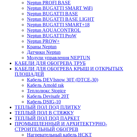
Neptun PROFI BASE
Neptun BUGATTI SMART WiFi
Neptun BUGATTI BASE
Neptun BUGATTI BASE LIGHT
Neptun BUGATTI SMART+18
Neptun AQUACONTROL
Neptun BUGATTI ProW
Neptun PROW+
Краны Neptun
Датчики Neptun
Модули управления NEPTUN
КАБЕЛИ ДЛЯ ОБОГРЕВА ТРУБ
КАБЕЛИ ДЛЯ ОБОГРЕВА КРЫШ И ОТКРЫТЫХ
ПЛОЩАДЕЙ
Кабель DEVIsnow 30Т (DTCE-30)
Кабель Arnold rak
Теплолюкс Stopice
Кабель Devisafe 20T
Кабель DSIG-10
ТЕПЛЫЙ ПОЛ ПОД ПЛИТКУ
ТЕПЛЫЙ ПОЛ В СТЯЖКУ
ТЕПЛЫЙ ПОЛ ПОД ПАРКЕТ
ПРОМЫШЛЕННЫЙ И АРХИТЕКТУРНО-
СТРОИТЕЛЬНЫЙ ОБОГРЕВ
Нагревательный кабель НCKТ