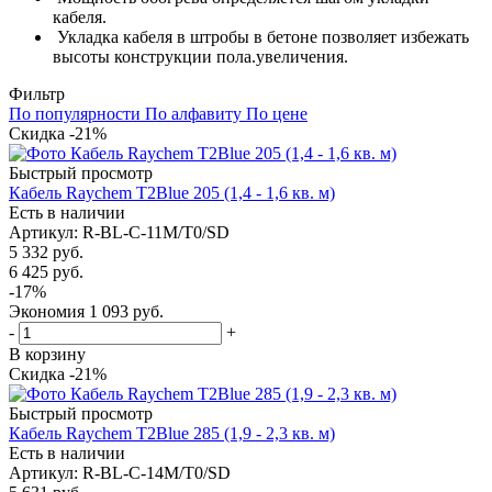
кабеля.
Укладка кабеля в штробы в бетоне позволяет избежать
высоты конструкции пола.увеличения.
Фильтр
По популярности
По алфавиту
По цене
Скидка -21%
Быстрый просмотр
Кабель Raychem T2Blue 205 (1,4 - 1,6 кв. м)
Есть в наличии
Артикул
: R-BL-C-11M/T0/SD
5 332
руб.
6 425
руб.
-
17
%
Экономия
1 093
руб.
-
+
В корзину
Скидка -21%
Быстрый просмотр
Кабель Raychem T2Blue 285 (1,9 - 2,3 кв. м)
Есть в наличии
Артикул
: R-BL-C-14M/T0/SD