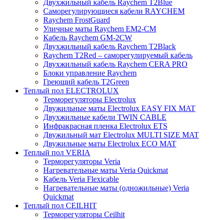
Двухжильный кабель Raychem T2Blue
Саморегулирующиеся кабели RAYCHEM
Raychem FrostGuard
Уличные маты Raychem EM2-CM
Кабель Raychem GM-2CW
Двухжильный кабель Raychem T2Black
Raychem T2Red – саморегулируемый кабель
Двухжильный кабель Raychem CERA PRO
Блоки управление Raychem
Греющий кабель T2Green
Теплый пол ELECTROLUX
Терморегуляторы Electrolux
Двужильные маты Electrolux EASY FIX MAT
Двухжильные кабели TWIN CABLE
Инфракрасная пленка Electrolux ETS
Двужильный мат Electrolux MULTI SIZE MAT
Двужильные маты Electrolux ECO MAT
Теплый пол VERIA
Терморегуляторы Veria
Нагревательные маты Veria Quickmat
Кабель Veria Flexicable
Нагревательные маты (одножильные) Veria
Quickmat
Теплый пол CEILHIT
Терморегуляторы Ceilhit