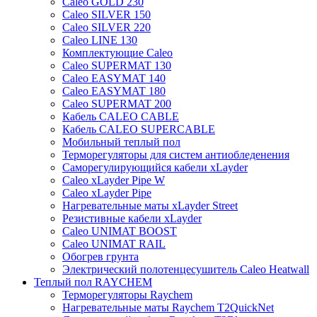
Caleo GOLD 230
Caleo SILVER 150
Caleo SILVER 220
Caleo LINE 130
Комплектующие Caleo
Caleo SUPERMAT 130
Caleo EASYMAT 140
Caleo EASYMAT 180
Caleo SUPERMAT 200
Кабель CALEO CABLE
Кабель CALEO SUPERCABLE
Мобильный теплый пол
Терморегуляторы для систем антиобледенения
Саморегулирующийся кабели xLayder
Caleo xLayder Pipe W
Caleo xLayder Pipe
Нагревательные маты xLayder Street
Резистивные кабели xLayder
Caleo UNIMAT BOOST
Caleo UNIMAT RAIL
Обогрев грунта
Электрический полотенцесушитель Caleo Heatwall
Теплый пол RAYCHEM
Терморегуляторы Raychem
Нагревательные маты Raychem T2QuickNet