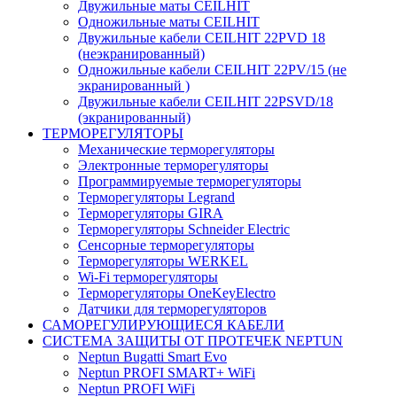
Двужильные маты CEILHIT
Одножильные маты CEILHIT
Двужильные кабели CEILHIT 22PVD 18
(неэкранированный)
Одножильные кабели CEILHIT 22PV/15 (не
экранированный )
Двужильные кабели CEILHIT 22PSVD/18
(экранированный)
ТЕРМОРЕГУЛЯТОРЫ
Механические терморегуляторы
Электронные терморегуляторы
Программируемые терморегуляторы
Терморегуляторы Legrand
Терморегуляторы GIRA
Терморегуляторы Schneider Electric
Сенсорные терморегуляторы
Терморегуляторы WERKEL
Wi-Fi терморегуляторы
Терморегуляторы OneKeyElectro
Датчики для терморегуляторов
САМОРЕГУЛИРУЮЩИЕСЯ КАБЕЛИ
СИСТЕМА ЗАЩИТЫ ОТ ПРОТЕЧЕК NEPTUN
Neptun Bugatti Smart Evo
Neptun PROFI SMART+ WiFi
Neptun PROFI WiFi