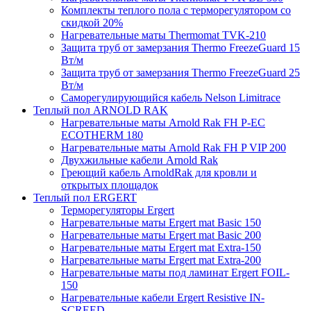
Комплекты теплого пола с терморегулятором со
скидкой 20%
Нагревательные маты Thermomat TVK-210
Защита труб от замерзания Thermo FreezeGuard 15
Вт/м
Защита труб от замерзания Thermo FreezeGuard 25
Вт/м
Саморегулирующийся кабель Nelson Limitrace
Теплый пол ARNOLD RAK
Нагревательные маты Arnold Rak FH P-EC
ECOTHERM 180
Нагревательные маты Arnold Rak FH P VIP 200
Двухжильные кабели Arnold Rak
Греющий кабель ArnoldRak для кровли и
открытых площадок
Теплый пол ERGERT
Терморегуляторы Ergert
Нагревательные маты Ergert mat Basic 150
Нагревательные маты Ergert mat Basic 200
Нагревательные маты Ergert mat Extra-150
Нагревательные маты Ergert mat Extra-200
Нагревательные маты под ламинат Ergert FOIL-
150
Нагревательные кабели Ergert Resistive IN-
SCREED