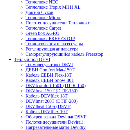
Теплолюкс NEO
Теплолюкс Tropix МНН XL
Доктор Сухов
Теплолюкс Mirror
Полотенцесушители Теплолюкс
Теплолюкс Carpet
Green box AGRO
Теплолюкс FREEZSTOP
Теплоизоляция и аксессуары
Регулирующая аппаратура
Cаморегулирующийся кабель Freezstop
Теплый пол DEVI
Терморегуляторы DEVI
ДЕВИ Comfort Mat-150T
Кабель ДЕВИ Flex-18T
Кабель ДЕВИ Snow-30T
DEVIcomfort 150T (DTIR-150)
DEVImat 150T (DTIF-150)
Кабель DEVIflex 18T
DEVImat 200T (DTIF-200)
DEVIheat 150S (DSVF)
Кабель DEVIflex 10T
Обогрев зеркал Devimat DSVF
Полотенцесушители Devirail
Нагревательные маты Devidry