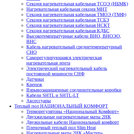
Секция нагревательная кабельная ТСОЭ (НБМК)
Нагревательная кабельная секция МНТ
Секция нагревательная кабельная ТМОЭ (ТМФ)
Секция нагревательная кабельная ТСБЭ
Секция нагревательная кабельная НСКТ
Секция нагревательная кабельная КДБС
Высокотемпературные кабели ВНО, ВНОЭО,
ВНС
Кабель нагревательный среднетемпературный
СНО
Саморегулирующаяся электрическая
нагревательная лента
Электрический нагревательный кабель
постоянной мощности СНФ
Датчики
Крепеж
Взрывозащищенные соединительные коробки
Кабели SHTL и SHTL-LT
Аксессуары
Теплый пол НАЦИОНАЛЬНЫЙ КОМФОРТ
Терморегуляторы «Национальный Комфорт»
Двухжильные нагревательные маты 2НК
Двужильные кабели Национальный комфорт
Пленочный теплый пол Slim Heat
Нагревательные маты 2НК «Мастер»