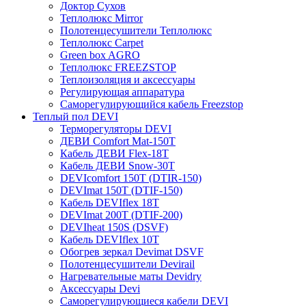
Доктор Сухов
Теплолюкс Mirror
Полотенцесушители Теплолюкс
Теплолюкс Carpet
Green box AGRO
Теплолюкс FREEZSTOP
Теплоизоляция и аксессуары
Регулирующая аппаратура
Cаморегулирующийся кабель Freezstop
Теплый пол DEVI
Терморегуляторы DEVI
ДЕВИ Comfort Mat-150T
Кабель ДЕВИ Flex-18T
Кабель ДЕВИ Snow-30T
DEVIcomfort 150T (DTIR-150)
DEVImat 150T (DTIF-150)
Кабель DEVIflex 18T
DEVImat 200T (DTIF-200)
DEVIheat 150S (DSVF)
Кабель DEVIflex 10T
Обогрев зеркал Devimat DSVF
Полотенцесушители Devirail
Нагревательные маты Devidry
Аксессуары Devi
Саморегулирующиеся кабели DEVI