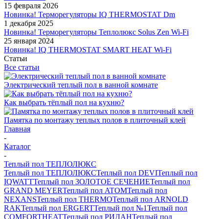
15 февраля 2026
Новинка! Терморегуляторы IQ THERMOSTAT Dm
1 декабря 2025
Новинка! Терморегуляторы Теплолюкс Solus Zen Wi-Fi
25 января 2024
Новинка! IQ THERMOSTAT SMART HEAT Wi-Fi
Статьи
Все статьи
Электрический теплый пол в ванной комнате
Как выбрать тёплый пол на кухню?
Памятка по монтажу теплых полов в плиточный клей
Главная
-
Каталог
-
Теплый пол ТЕПЛОЛЮКС
Теплый пол ТЕПЛОЛЮКС
Теплый пол DEVI
Теплый пол
IQWATT
Теплый пол ЗОЛОТОЕ СЕЧЕНИЕ
Теплый пол
GRAND MEYER
Теплый пол ATOM
Теплый пол
NEXANS
Теплый пол THERMO
Теплый пол ARNOLD
RAK
Теплый пол ERGERT
Теплый пол №1
Теплый пол
COMFORTHEAT
Теплый пол РИДАН
Теплый пол