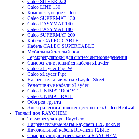
Caleo SILVER 220
Caleo LINE 130
Комплектующие Caleo
Caleo SUPERMAT 130
Caleo EASYMAT 140
Caleo EASYMAT 180
Caleo SUPERMAT 200
Кабель CALEO CABLE
Кабель CALEO SUPERCABLE
Мобильный теплый пол
Терморегуляторы для систем антиобледенения
Саморегулирующийся кабели xLayder
Caleo xLayder Pipe W
Caleo xLayder Pipe
Нагревательные маты xLayder Street
Резистивные кабели xLayder
Caleo UNIMAT BOOST
Caleo UNIMAT RAIL
Обогрев грунта
Электрический полотенцесушитель Caleo Heatwall
Теплый пол RAYCHEM
Терморегуляторы Raychem
Нагревательные маты Raychem T2QuickNet
Двухжильный кабель Raychem T2Blue
Саморегулирующиеся кабели RAYCHEM