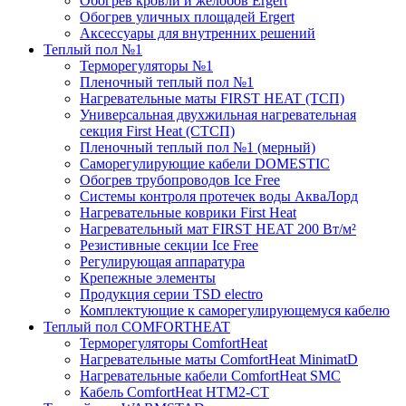
Обогрев кровли и желобов Ergert
Обогрев уличных площадей Ergert
Аксессуары для внутренних решений
Теплый пол №1
Терморегуляторы №1
Пленочный теплый пол №1
Нагревательные маты FIRST HEAT (ТСП)
Универсальная двухжильная нагревательная
секция First Heat (СТСП)
Пленочный теплый пол №1 (мерный)
Саморегулирующие кабели DOMESTIC
Обогрев трубопроводов Ice Free
Системы контроля протечек воды АкваЛорд
Нагревательные коврики First Heat
Нагревательный мат FIRST HEAT 200 Вт/м²
Резистивные секции Ice Free
Регулирующая аппаратура
Крепежные элементы
Продукция серии TSD electro
Комплектующие к саморегулирующемуся кабелю
Теплый пол COMFORTHEAT
Терморегуляторы ComfortHeat
Нагревательные маты ComfortHeat MinimatD
Нагревательные кабели ComfortHeat SMC
Кабель ComfortHeat HTM2-CT