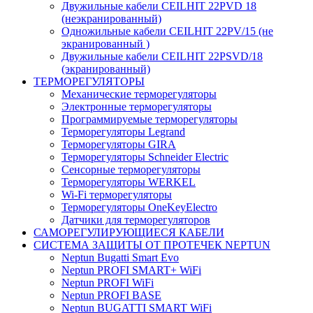
Двужильные кабели CEILHIT 22PVD 18
(неэкранированный)
Одножильные кабели CEILHIT 22PV/15 (не
экранированный )
Двужильные кабели CEILHIT 22PSVD/18
(экранированный)
ТЕРМОРЕГУЛЯТОРЫ
Механические терморегуляторы
Электронные терморегуляторы
Программируемые терморегуляторы
Терморегуляторы Legrand
Терморегуляторы GIRA
Терморегуляторы Schneider Electric
Сенсорные терморегуляторы
Терморегуляторы WERKEL
Wi-Fi терморегуляторы
Терморегуляторы OneKeyElectro
Датчики для терморегуляторов
САМОРЕГУЛИРУЮЩИЕСЯ КАБЕЛИ
СИСТЕМА ЗАЩИТЫ ОТ ПРОТЕЧЕК NEPTUN
Neptun Bugatti Smart Evo
Neptun PROFI SMART+ WiFi
Neptun PROFI WiFi
Neptun PROFI BASE
Neptun BUGATTI SMART WiFi