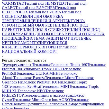
WARMSTAD
Теплый пол HEMSTEDT
Теплый пол
CALEO
Теплый пол RAYCHEM
Теплый пол
ELECTROLUX
Теплый пол VERIA
Теплый пол
CEILHIT
КАБЕЛИ ДЛЯ ОБОГРЕВА
ТРУБ
ПРОМЫШЛЕННЫЙ И АРХИТЕКТУРНО-
СТРОИТЕЛЬНЫЙ ОБОГРЕВ
ТЕПЛЫЙ ПОЛ ПОД
ПАРКЕТ
ТЕПЛЫЙ ПОЛ В СТЯЖКУ
ТЕПЛЫЙ ПОЛ ПОД
ПЛИТКУ
КАБЕЛИ ДЛЯ ОБОГРЕВА КРЫШ И ОТКРЫТЫХ
ПЛОЩАДЕЙ
СИСТЕМА ЗАЩИТЫ ОТ ПРОТЕЧЕК
NEPTUN
САМОРЕГУЛИРУЮЩИЕСЯ
КАБЕЛИ
ТЕРМОРЕГУЛЯТОРЫ
Теплый пол
НАЦИОНАЛЬНЫЙ КОМФОРТ
-
Регулирующая аппаратура
Терморегуляторы Теплолюкс
Теплолюкс Tropix 160
Теплолюкс
Profimat 180
Теплолюкс Tropix ТЛБЭ
Теплолюкс
ProfiRoll
Теплолюкс ULTRA МНН
Теплолюкс
Alumia
Теплолюкс Express
Теплолюкс Liberte
Теплолюкс
Greenbox
Теплолюкс ProfiMat 160
Теплолюкс Tropix
130
Теплолюкс EvoHeat
Теплолюкс MINI
Теплолюкс Tropix
МНН XL
Теплолюкс NEO
Теплолюкс
FREEZSTOP
Теплоизоляция и аксессуары
Доктор
Сухов
Теплолюкс Mirror
Green box AGRO
Теплолюкс
Carpet
Полотенцесушители Теплолюкс
Cаморегулирующийся
кабель Freezstop