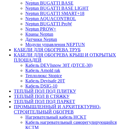
Neptun BUGATTI BASE
Neptun BUGATTI BASE LIGHT
Neptun BUGATTI SMART+18
Neptun AQUACONTROL
Neptun BUGATTI ProW
Neptun PROW+
Краны Neptun
Датчики Neptun
Модули управления NEPTUN
КАБЕЛИ ДЛЯ ОБОГРЕВА ТРУБ
КАБЕЛИ ДЛЯ ОБОГРЕВА КРЫШ И ОТКРЫТЫХ
ПЛОЩАДЕЙ
Кабель DEVIsnow 30Т (DTCE-30)
Кабель Arnold rak
Теплолюкс Stopice
Кабель Devisafe 20T
Кабель DSIG-10
ТЕПЛЫЙ ПОЛ ПОД ПЛИТКУ
ТЕПЛЫЙ ПОЛ В СТЯЖКУ
ТЕПЛЫЙ ПОЛ ПОД ПАРКЕТ
ПРОМЫШЛЕННЫЙ И АРХИТЕКТУРНО-
СТРОИТЕЛЬНЫЙ ОБОГРЕВ
Нагревательный кабель НCKТ
Кабель нагревательный саморегулирующийся
КСТМ