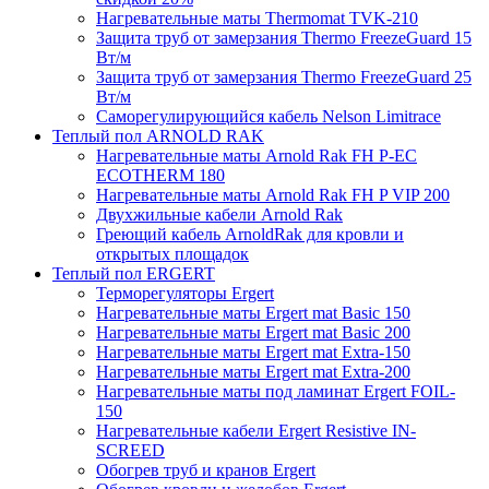
Нагревательные маты Thermomat TVK-210
Защита труб от замерзания Thermo FreezeGuard 15
Вт/м
Защита труб от замерзания Thermo FreezeGuard 25
Вт/м
Саморегулирующийся кабель Nelson Limitrace
Теплый пол ARNOLD RAK
Нагревательные маты Arnold Rak FH P-EC
ECOTHERM 180
Нагревательные маты Arnold Rak FH P VIP 200
Двухжильные кабели Arnold Rak
Греющий кабель ArnoldRak для кровли и
открытых площадок
Теплый пол ERGERT
Терморегуляторы Ergert
Нагревательные маты Ergert mat Basic 150
Нагревательные маты Ergert mat Basic 200
Нагревательные маты Ergert mat Extra-150
Нагревательные маты Ergert mat Extra-200
Нагревательные маты под ламинат Ergert FOIL-
150
Нагревательные кабели Ergert Resistive IN-
SCREED
Обогрев труб и кранов Ergert