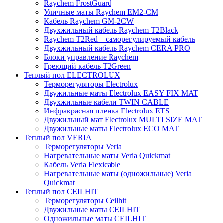
Raychem FrostGuard
Уличные маты Raychem EM2-CM
Кабель Raychem GM-2CW
Двухжильный кабель Raychem T2Black
Raychem T2Red – саморегулируемый кабель
Двухжильный кабель Raychem CERA PRO
Блоки управление Raychem
Греющий кабель T2Green
Теплый пол ELECTROLUX
Терморегуляторы Electrolux
Двужильные маты Electrolux EASY FIX MAT
Двухжильные кабели TWIN CABLE
Инфракрасная пленка Electrolux ETS
Двужильный мат Electrolux MULTI SIZE MAT
Двужильные маты Electrolux ECO MAT
Теплый пол VERIA
Терморегуляторы Veria
Нагревательные маты Veria Quickmat
Кабель Veria Flexicable
Нагревательные маты (одножильные) Veria
Quickmat
Теплый пол CEILHIT
Терморегуляторы Ceilhit
Двужильные маты CEILHIT
Одножильные маты CEILHIT