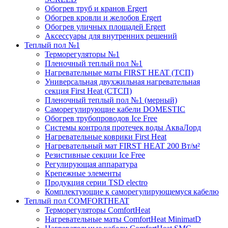
Обогрев труб и кранов Ergert
Обогрев кровли и желобов Ergert
Обогрев уличных площадей Ergert
Аксессуары для внутренних решений
Теплый пол №1
Терморегуляторы №1
Пленочный теплый пол №1
Нагревательные маты FIRST HEAT (ТСП)
Универсальная двухжильная нагревательная
секция First Heat (СТСП)
Пленочный теплый пол №1 (мерный)
Саморегулирующие кабели DOMESTIC
Обогрев трубопроводов Ice Free
Системы контроля протечек воды АкваЛорд
Нагревательные коврики First Heat
Нагревательный мат FIRST HEAT 200 Вт/м²
Резистивные секции Ice Free
Регулирующая аппаратура
Крепежные элементы
Продукция серии TSD electro
Комплектующие к саморегулирующемуся кабелю
Теплый пол COMFORTHEAT
Терморегуляторы ComfortHeat
Нагревательные маты ComfortHeat MinimatD