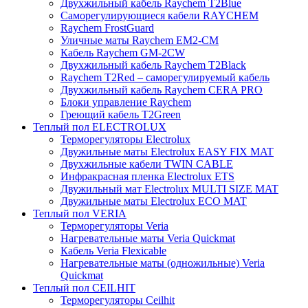
Двухжильный кабель Raychem T2Blue
Саморегулирующиеся кабели RAYCHEM
Raychem FrostGuard
Уличные маты Raychem EM2-CM
Кабель Raychem GM-2CW
Двухжильный кабель Raychem T2Black
Raychem T2Red – саморегулируемый кабель
Двухжильный кабель Raychem CERA PRO
Блоки управление Raychem
Греющий кабель T2Green
Теплый пол ELECTROLUX
Терморегуляторы Electrolux
Двужильные маты Electrolux EASY FIX MAT
Двухжильные кабели TWIN CABLE
Инфракрасная пленка Electrolux ETS
Двужильный мат Electrolux MULTI SIZE MAT
Двужильные маты Electrolux ECO MAT
Теплый пол VERIA
Терморегуляторы Veria
Нагревательные маты Veria Quickmat
Кабель Veria Flexicable
Нагревательные маты (одножильные) Veria
Quickmat
Теплый пол CEILHIT
Терморегуляторы Ceilhit