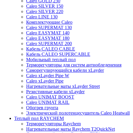
Caleo GOLD 230
Caleo SILVER 150
Caleo SILVER 220
Caleo LINE 130
Комплектующие Caleo
Caleo SUPERMAT 130
Caleo EASYMAT 140
Caleo EASYMAT 180
Caleo SUPERMAT 200
Кабель CALEO CABLE
Кабель CALEO SUPERCABLE
Мобильный теплый пол
Терморегуляторы для систем антиобледенения
Саморегулирующийся кабели xLayder
Caleo xLayder Pipe W
Caleo xLayder Pipe
Нагревательные маты xLayder Street
Резистивные кабели xLayder
Caleo UNIMAT BOOST
Caleo UNIMAT RAIL
Обогрев грунта
Электрический полотенцесушитель Caleo Heatwall
Теплый пол RAYCHEM
Терморегуляторы Raychem
Нагревательные маты Raychem T2QuickNet