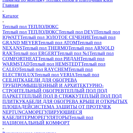
Главная
-
Каталог
-
Теплый пол ТЕПЛОЛЮКС
Теплый пол ТЕПЛОЛЮКС
Теплый пол DEVI
Теплый пол
IQWATT
Теплый пол ЗОЛОТОЕ СЕЧЕНИЕ
Теплый пол
GRAND MEYER
Теплый пол ATOM
Теплый пол
NEXANS
Теплый пол THERMO
Теплый пол ARNOLD
RAK
Теплый пол ERGERT
Теплый пол №1
Теплый пол
COMFORTHEAT
Теплый пол РИДАН
Теплый пол
WARMSTAD
Теплый пол HEMSTEDT
Теплый пол
CALEO
Теплый пол RAYCHEM
Теплый пол
ELECTROLUX
Теплый пол VERIA
Теплый пол
CEILHIT
КАБЕЛИ ДЛЯ ОБОГРЕВА
ТРУБ
ПРОМЫШЛЕННЫЙ И АРХИТЕКТУРНО-
СТРОИТЕЛЬНЫЙ ОБОГРЕВ
ТЕПЛЫЙ ПОЛ ПОД
ПАРКЕТ
ТЕПЛЫЙ ПОЛ В СТЯЖКУ
ТЕПЛЫЙ ПОЛ ПОД
ПЛИТКУ
КАБЕЛИ ДЛЯ ОБОГРЕВА КРЫШ И ОТКРЫТЫХ
ПЛОЩАДЕЙ
СИСТЕМА ЗАЩИТЫ ОТ ПРОТЕЧЕК
NEPTUN
САМОРЕГУЛИРУЮЩИЕСЯ
КАБЕЛИ
ТЕРМОРЕГУЛЯТОРЫ
Теплый пол
НАЦИОНАЛЬНЫЙ КОМФОРТ
-