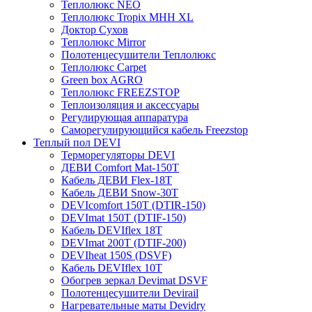
Теплолюкс NEO
Теплолюкс Tropix МНН XL
Доктор Сухов
Теплолюкс Mirror
Полотенцесушители Теплолюкс
Теплолюкс Carpet
Green box AGRO
Теплолюкс FREEZSTOP
Теплоизоляция и аксессуары
Регулирующая аппаратура
Cаморегулирующийся кабель Freezstop
Теплый пол DEVI
Терморегуляторы DEVI
ДЕВИ Comfort Mat-150T
Кабель ДЕВИ Flex-18T
Кабель ДЕВИ Snow-30T
DEVIcomfort 150T (DTIR-150)
DEVImat 150T (DTIF-150)
Кабель DEVIflex 18T
DEVImat 200T (DTIF-200)
DEVIheat 150S (DSVF)
Кабель DEVIflex 10T
Обогрев зеркал Devimat DSVF
Полотенцесушители Devirail
Нагревательные маты Devidry