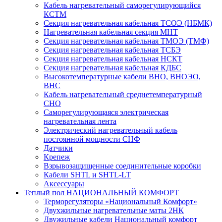
Кабель нагревательный саморегулирующийся
КСТМ
Секция нагревательная кабельная ТСОЭ (НБМК)
Нагревательная кабельная секция МНТ
Секция нагревательная кабельная ТМОЭ (ТМФ)
Секция нагревательная кабельная ТСБЭ
Секция нагревательная кабельная НСКТ
Секция нагревательная кабельная КДБС
Высокотемпературные кабели ВНО, ВНОЭО,
ВНС
Кабель нагревательный среднетемпературный
СНО
Саморегулирующаяся электрическая
нагревательная лента
Электрический нагревательный кабель
постоянной мощности СНФ
Датчики
Крепеж
Взрывозащищенные соединительные коробки
Кабели SHTL и SHTL-LT
Аксессуары
Теплый пол НАЦИОНАЛЬНЫЙ КОМФОРТ
Терморегуляторы «Национальный Комфорт»
Двухжильные нагревательные маты 2НК
Двужильные кабели Национальный комфорт