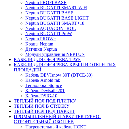
Neptun PROFI BASE
Neptun BUGATTI SMART WiFi
Neptun BUGATTI BASE
Neptun BUGATTI BASE LIGHT
Neptun BUGATTI SMART+18
Neptun AQUACONTROL
Neptun BUGATTI ProW
Neptun PROW+
Краны Neptun
Датчики Neptun
Модули управления NEPTUN
КАБЕЛИ ДЛЯ ОБОГРЕВА ТРУБ
КАБЕЛИ ДЛЯ ОБОГРЕВА КРЫШ И ОТКРЫТЫХ
ПЛОЩАДЕЙ
Кабель DEVIsnow 30Т (DTCE-30)
Кабель Arnold rak
Теплолюкс Stopice
Кабель Devisafe 20T
Кабель DSIG-10
ТЕПЛЫЙ ПОЛ ПОД ПЛИТКУ
ТЕПЛЫЙ ПОЛ В СТЯЖКУ
ТЕПЛЫЙ ПОЛ ПОД ПАРКЕТ
ПРОМЫШЛЕННЫЙ И АРХИТЕКТУРНО-
СТРОИТЕЛЬНЫЙ ОБОГРЕВ
Нагревательный кабель НCKТ