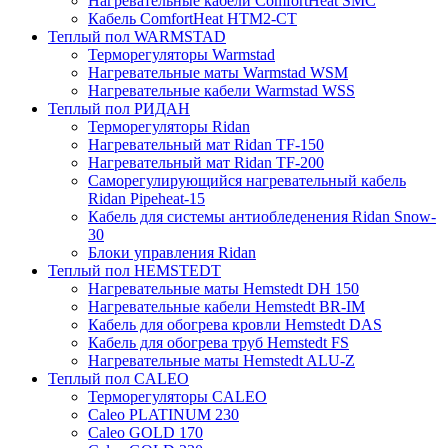
Нагревательные кабели ComfortHeat SMC
Кабель ComfortHeat HTM2-CT
Теплый пол WARMSTAD
Терморегуляторы Warmstad
Нагревательные маты Warmstad WSM
Нагревательные кабели Warmstad WSS
Теплый пол РИДАН
Терморегуляторы Ridan
Нагревательный мат Ridan TF-150
Нагревательный мат Ridan TF-200
Саморегулирующийся нагревательный кабель
Ridan Pipeheat-15
Кабель для системы антиобледенения Ridan Snow-
30
Блоки управления Ridan
Теплый пол HEMSTEDT
Нагревательные маты Hemstedt DH 150
Нагревательные кабели Hemstedt BR-IM
Кабель для обогрева кровли Hemstedt DAS
Кабель для обогрева труб Hemstedt FS
Нагревательные маты Hemstedt ALU-Z
Теплый пол CALEO
Терморегуляторы CALEO
Caleo PLATINUM 230
Caleo GOLD 170