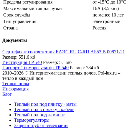
Пределы регулирования
от -15°С до 10°С
Максимальный ток нагрузки
16А (3,5 квт)
Срок службы
не менее 10 лет
Тип управления
Электронный
Страна
Россия
Документы
Сертификат соответствия ЕАЭС RU C-RU.АБ53.В.00871-21
Размер: 551,6 кб
Инструкция TP 540
Размер: 5,1 мб
Паспорт. Терморегулятор ТР 540
Размер: 784 кб
2010–2026 © Интернет-магазин теплых полов. Pol-lux.ru –
тепло в каждый дом
Теплые полы
Информация
Блог
Теплый пол под плитку - маты
Теплый пол в стяжку - кабель
Теплый пол под ламинат
Терморегуляторы
Защита труб от замерзания