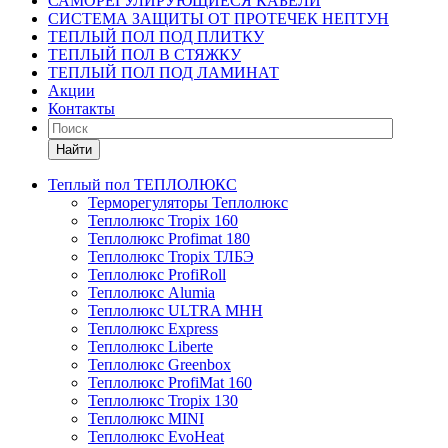
САМОРЕГУЛИРУЮЩИЕСЯ КАБЕЛИ
СИСТЕМА ЗАЩИТЫ ОТ ПРОТЕЧЕК НЕПТУН
ТЕПЛЫЙ ПОЛ ПОД ПЛИТКУ
ТЕПЛЫЙ ПОЛ В СТЯЖКУ
ТЕПЛЫЙ ПОЛ ПОД ЛАМИНАТ
Акции
Контакты
Найти
Теплый пол ТЕПЛОЛЮКС
Терморегуляторы Теплолюкс
Теплолюкс Tropix 160
Теплолюкс Profimat 180
Теплолюкс Tropix ТЛБЭ
Теплолюкс ProfiRoll
Теплолюкс Alumia
Теплолюкс ULTRA МНН
Теплолюкс Express
Теплолюкс Liberte
Теплолюкс Greenbox
Теплолюкс ProfiMat 160
Теплолюкс Tropix 130
Теплолюкс MINI
Теплолюкс EvoHeat