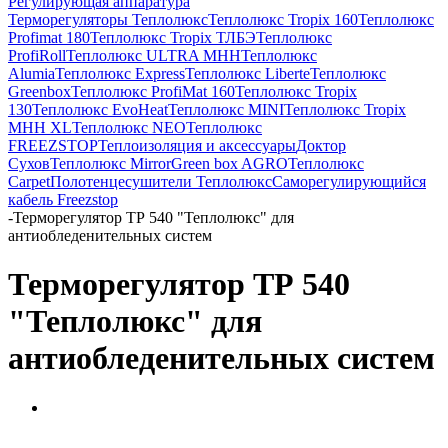
Регулирующая аппаратура
Терморегуляторы Теплолюкс
Теплолюкс Tropix 160
Теплолюкс
Profimat 180
Теплолюкс Tropix ТЛБЭ
Теплолюкс
ProfiRoll
Теплолюкс ULTRA МНН
Теплолюкс
Alumia
Теплолюкс Express
Теплолюкс Liberte
Теплолюкс
Greenbox
Теплолюкс ProfiMat 160
Теплолюкс Tropix
130
Теплолюкс EvoHeat
Теплолюкс MINI
Теплолюкс Tropix
МНН XL
Теплолюкс NEO
Теплолюкс
FREEZSTOP
Теплоизоляция и аксессуары
Доктор
Сухов
Теплолюкс Mirror
Green box AGRO
Теплолюкс
Carpet
Полотенцесушители Теплолюкс
Cаморегулирующийся
кабель Freezstop
-
Терморегулятор ТР 540 "Теплолюкс" для
антиобледенительных систем
Терморегулятор ТР 540
"Теплолюкс" для
антиобледенительных систем