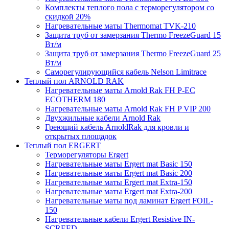
Комплекты теплого пола с терморегулятором со
скидкой 20%
Нагревательные маты Thermomat TVK-210
Защита труб от замерзания Thermo FreezeGuard 15
Вт/м
Защита труб от замерзания Thermo FreezeGuard 25
Вт/м
Саморегулирующийся кабель Nelson Limitrace
Теплый пол ARNOLD RAK
Нагревательные маты Arnold Rak FH P-EC
ECOTHERM 180
Нагревательные маты Arnold Rak FH P VIP 200
Двухжильные кабели Arnold Rak
Греющий кабель ArnoldRak для кровли и
открытых площадок
Теплый пол ERGERT
Терморегуляторы Ergert
Нагревательные маты Ergert mat Basic 150
Нагревательные маты Ergert mat Basic 200
Нагревательные маты Ergert mat Extra-150
Нагревательные маты Ergert mat Extra-200
Нагревательные маты под ламинат Ergert FOIL-
150
Нагревательные кабели Ergert Resistive IN-
SCREED