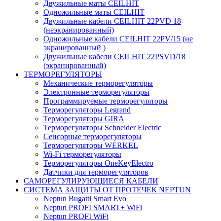
Двужильные маты CEILHIT
Одножильные маты CEILHIT
Двужильные кабели CEILHIT 22PVD 18
(неэкранированный)
Одножильные кабели CEILHIT 22PV/15 (не
экранированный )
Двужильные кабели CEILHIT 22PSVD/18
(экранированный)
ТЕРМОРЕГУЛЯТОРЫ
Механические терморегуляторы
Электронные терморегуляторы
Программируемые терморегуляторы
Терморегуляторы Legrand
Терморегуляторы GIRA
Терморегуляторы Schneider Electric
Сенсорные терморегуляторы
Терморегуляторы WERKEL
Wi-Fi терморегуляторы
Терморегуляторы OneKeyElectro
Датчики для терморегуляторов
САМОРЕГУЛИРУЮЩИЕСЯ КАБЕЛИ
СИСТЕМА ЗАЩИТЫ ОТ ПРОТЕЧЕК NEPTUN
Neptun Bugatti Smart Evo
Neptun PROFI SMART+ WiFi
Neptun PROFI WiFi