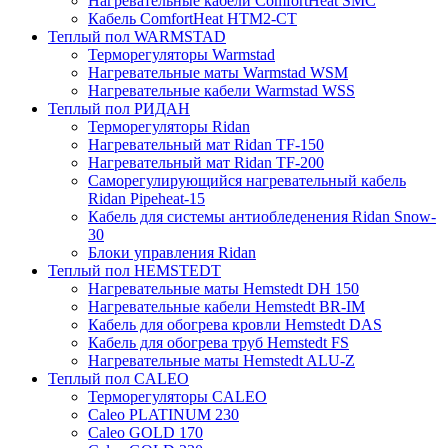
Нагревательные кабели ComfortHeat SMC
Кабель ComfortHeat HTM2-CT
Теплый пол WARMSTAD
Терморегуляторы Warmstad
Нагревательные маты Warmstad WSM
Нагревательные кабели Warmstad WSS
Теплый пол РИДАН
Терморегуляторы Ridan
Нагревательный мат Ridan TF-150
Нагревательный мат Ridan TF-200
Саморегулирующийся нагревательный кабель
Ridan Pipeheat-15
Кабель для системы антиобледенения Ridan Snow-
30
Блоки управления Ridan
Теплый пол HEMSTEDT
Нагревательные маты Hemstedt DH 150
Нагревательные кабели Hemstedt BR-IM
Кабель для обогрева кровли Hemstedt DAS
Кабель для обогрева труб Hemstedt FS
Нагревательные маты Hemstedt ALU-Z
Теплый пол CALEO
Терморегуляторы CALEO
Caleo PLATINUM 230
Caleo GOLD 170