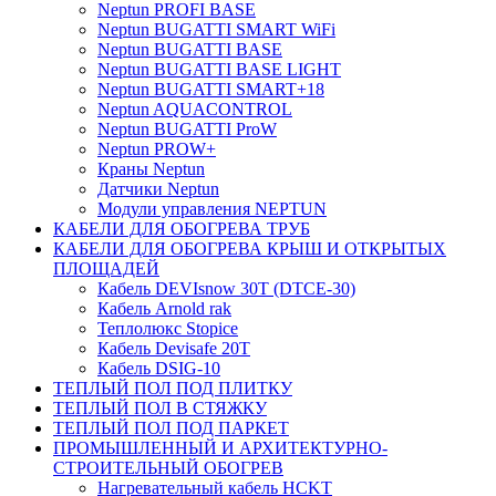
Neptun PROFI BASE
Neptun BUGATTI SMART WiFi
Neptun BUGATTI BASE
Neptun BUGATTI BASE LIGHT
Neptun BUGATTI SMART+18
Neptun AQUACONTROL
Neptun BUGATTI ProW
Neptun PROW+
Краны Neptun
Датчики Neptun
Модули управления NEPTUN
КАБЕЛИ ДЛЯ ОБОГРЕВА ТРУБ
КАБЕЛИ ДЛЯ ОБОГРЕВА КРЫШ И ОТКРЫТЫХ
ПЛОЩАДЕЙ
Кабель DEVIsnow 30Т (DTCE-30)
Кабель Arnold rak
Теплолюкс Stopice
Кабель Devisafe 20T
Кабель DSIG-10
ТЕПЛЫЙ ПОЛ ПОД ПЛИТКУ
ТЕПЛЫЙ ПОЛ В СТЯЖКУ
ТЕПЛЫЙ ПОЛ ПОД ПАРКЕТ
ПРОМЫШЛЕННЫЙ И АРХИТЕКТУРНО-
СТРОИТЕЛЬНЫЙ ОБОГРЕВ
Нагревательный кабель НCKТ