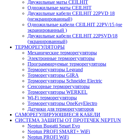
Двужильные маты CEILHIT
Одножильные маты CEILHIT
Двужильные кабели CEILHIT 22PVD 18
(неэкранированный)
Одножильные кабели CEILHIT 22PV/15 (не
экранированный )
Двужильные кабели CEILHIT 22PSVD/18
(экранированный)
ТЕРМОРЕГУЛЯТОРЫ
Механические терморегуляторы
Электронные терморегуляторы
Программируемые терморегуляторы
Терморегуляторы Legrand
Терморегуляторы GIRA
Терморегуляторы Schneider Electric
Сенсорные терморегуляторы
Терморегуляторы WERKEL
Wi-Fi терморегуляторы
Терморегуляторы OneKeyElectro
Датчики для терморегуляторов
САМОРЕГУЛИРУЮЩИЕСЯ КАБЕЛИ
СИСТЕМА ЗАЩИТЫ ОТ ПРОТЕЧЕК NEPTUN
Neptun Bugatti Smart Evo
Neptun PROFI SMART+ WiFi
Neptun PROFI WiFi