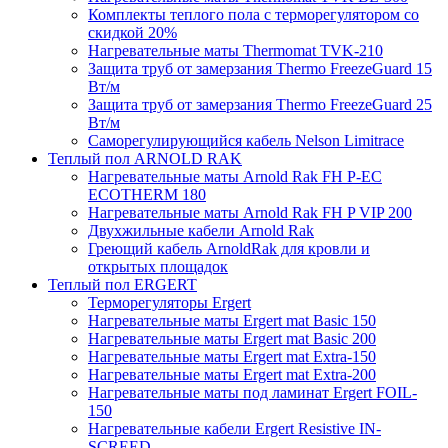
Комплекты теплого пола с терморегулятором со
скидкой 20%
Нагревательные маты Thermomat TVK-210
Защита труб от замерзания Thermo FreezeGuard 15
Вт/м
Защита труб от замерзания Thermo FreezeGuard 25
Вт/м
Саморегулирующийся кабель Nelson Limitrace
Теплый пол ARNOLD RAK
Нагревательные маты Arnold Rak FH P-EC
ECOTHERM 180
Нагревательные маты Arnold Rak FH P VIP 200
Двухжильные кабели Arnold Rak
Греющий кабель ArnoldRak для кровли и
открытых площадок
Теплый пол ERGERT
Терморегуляторы Ergert
Нагревательные маты Ergert mat Basic 150
Нагревательные маты Ergert mat Basic 200
Нагревательные маты Ergert mat Extra-150
Нагревательные маты Ergert mat Extra-200
Нагревательные маты под ламинат Ergert FOIL-
150
Нагревательные кабели Ergert Resistive IN-
SCREED