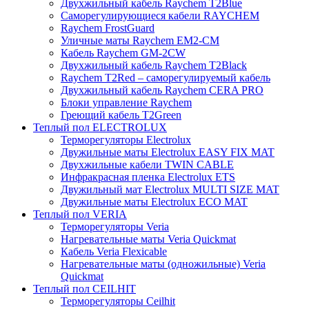
Двухжильный кабель Raychem T2Blue
Саморегулирующиеся кабели RAYCHEM
Raychem FrostGuard
Уличные маты Raychem EM2-CM
Кабель Raychem GM-2CW
Двухжильный кабель Raychem T2Black
Raychem T2Red – саморегулируемый кабель
Двухжильный кабель Raychem CERA PRO
Блоки управление Raychem
Греющий кабель T2Green
Теплый пол ELECTROLUX
Терморегуляторы Electrolux
Двужильные маты Electrolux EASY FIX MAT
Двухжильные кабели TWIN CABLE
Инфракрасная пленка Electrolux ETS
Двужильный мат Electrolux MULTI SIZE MAT
Двужильные маты Electrolux ECO MAT
Теплый пол VERIA
Терморегуляторы Veria
Нагревательные маты Veria Quickmat
Кабель Veria Flexicable
Нагревательные маты (одножильные) Veria
Quickmat
Теплый пол CEILHIT
Терморегуляторы Ceilhit