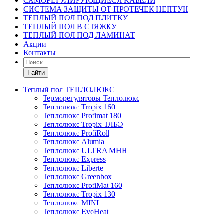
САМОРЕГУЛИРУЮЩИЕСЯ КАБЕЛИ
СИСТЕМА ЗАЩИТЫ ОТ ПРОТЕЧЕК НЕПТУН
ТЕПЛЫЙ ПОЛ ПОД ПЛИТКУ
ТЕПЛЫЙ ПОЛ В СТЯЖКУ
ТЕПЛЫЙ ПОЛ ПОД ЛАМИНАТ
Акции
Контакты
Найти
Теплый пол ТЕПЛОЛЮКС
Терморегуляторы Теплолюкс
Теплолюкс Tropix 160
Теплолюкс Profimat 180
Теплолюкс Tropix ТЛБЭ
Теплолюкс ProfiRoll
Теплолюкс Alumia
Теплолюкс ULTRA МНН
Теплолюкс Express
Теплолюкс Liberte
Теплолюкс Greenbox
Теплолюкс ProfiMat 160
Теплолюкс Tropix 130
Теплолюкс MINI
Теплолюкс EvoHeat