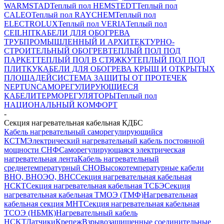
WARMSTAD
Теплый пол HEMSTEDT
Теплый пол
CALEO
Теплый пол RAYCHEM
Теплый пол
ELECTROLUX
Теплый пол VERIA
Теплый пол
CEILHIT
КАБЕЛИ ДЛЯ ОБОГРЕВА
ТРУБ
ПРОМЫШЛЕННЫЙ И АРХИТЕКТУРНО-
СТРОИТЕЛЬНЫЙ ОБОГРЕВ
ТЕПЛЫЙ ПОЛ ПОД
ПАРКЕТ
ТЕПЛЫЙ ПОЛ В СТЯЖКУ
ТЕПЛЫЙ ПОЛ ПОД
ПЛИТКУ
КАБЕЛИ ДЛЯ ОБОГРЕВА КРЫШ И ОТКРЫТЫХ
ПЛОЩАДЕЙ
СИСТЕМА ЗАЩИТЫ ОТ ПРОТЕЧЕК
NEPTUN
САМОРЕГУЛИРУЮЩИЕСЯ
КАБЕЛИ
ТЕРМОРЕГУЛЯТОРЫ
Теплый пол
НАЦИОНАЛЬНЫЙ КОМФОРТ
-
Секция нагревательная кабельная КДБС
Кабель нагревательный саморегулирующийся
КСТМ
Электрический нагревательный кабель постоянной
мощности СНФ
Саморегулирующаяся электрическая
нагревательная лента
Кабель нагревательный
среднетемпературный СНО
Высокотемпературные кабели
ВНО, ВНОЭО, ВНС
Секция нагревательная кабельная
НСКТ
Секция нагревательная кабельная ТСБЭ
Секция
нагревательная кабельная ТМОЭ (ТМФ)
Нагревательная
кабельная секция МНТ
Секция нагревательная кабельная
ТСОЭ (НБМК)
Нагревательный кабель
НCKТ
Датчики
Крепеж
Взрывозащищенные соединительные