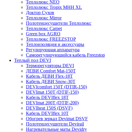
Теплолюкс NEO
Теплолюкс Tropix МНН XL
Доктор Сухов
Теплолюкс Mirror
Полотенцесушители Теплолюкс
Теплолюкс Carpet
Green box AGRO
Теплолюкс FREEZSTOP
Теплоизоляция и аксессуары
Регулирующая аппаратура
Cаморегулирующийся кабель Freezstop
Теплый пол DEVI
Терморегуляторы DEVI
ДЕВИ Comfort Mat-150T
Кабель ДЕВИ Flex-18T
Кабель ДЕВИ Snow-30T
DEVIcomfort 150T (DTIR-150)
DEVImat 150T (DTIF-150)
Кабель DEVIflex 18T
DEVImat 200T (DTIF-200)
DEVIheat 150S (DSVF)
Кабель DEVIflex 10T
Обогрев зеркал Devimat DSVF
Полотенцесушители Devirail
Нагревательные маты Devidry