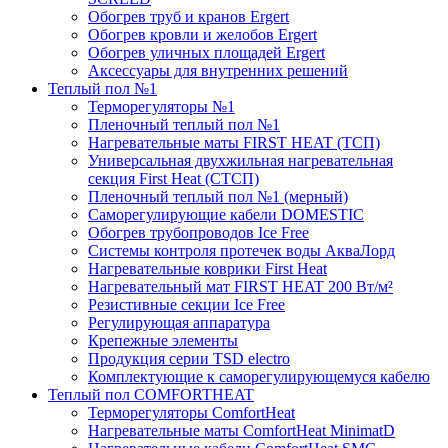
Обогрев труб и кранов Ergert
Обогрев кровли и желобов Ergert
Обогрев уличных площадей Ergert
Аксессуары для внутренних решений
Теплый пол №1
Терморегуляторы №1
Пленочный теплый пол №1
Нагревательные маты FIRST HEAT (ТСП)
Универсальная двухжильная нагревательная
секция First Heat (СТСП)
Пленочный теплый пол №1 (мерный)
Саморегулирующие кабели DOMESTIC
Обогрев трубопроводов Ice Free
Системы контроля протечек воды АкваЛорд
Нагревательные коврики First Heat
Нагревательный мат FIRST HEAT 200 Вт/м²
Резистивные секции Ice Free
Регулирующая аппаратура
Крепежные элементы
Продукция серии TSD electro
Комплектующие к саморегулирующемуся кабелю
Теплый пол COMFORTHEAT
Терморегуляторы ComfortHeat
Нагревательные маты ComfortHeat MinimatD