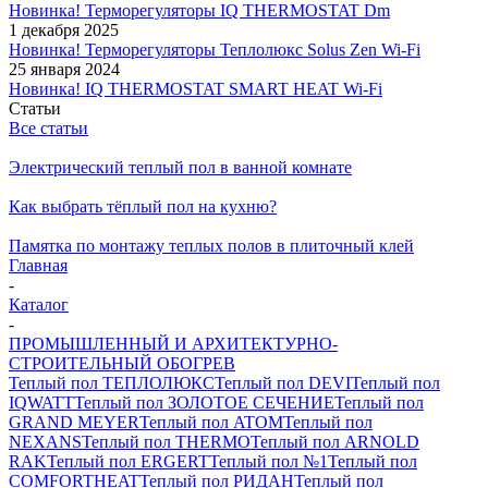
Новинка! Терморегуляторы IQ THERMOSTAT Dm
1 декабря 2025
Новинка! Терморегуляторы Теплолюкс Solus Zen Wi-Fi
25 января 2024
Новинка! IQ THERMOSTAT SMART HEAT Wi-Fi
Статьи
Все статьи
Электрический теплый пол в ванной комнате
Как выбрать тёплый пол на кухню?
Памятка по монтажу теплых полов в плиточный клей
Главная
-
Каталог
-
ПРОМЫШЛЕННЫЙ И АРХИТЕКТУРНО-
СТРОИТЕЛЬНЫЙ ОБОГРЕВ
Теплый пол ТЕПЛОЛЮКС
Теплый пол DEVI
Теплый пол
IQWATT
Теплый пол ЗОЛОТОЕ СЕЧЕНИЕ
Теплый пол
GRAND MEYER
Теплый пол ATOM
Теплый пол
NEXANS
Теплый пол THERMO
Теплый пол ARNOLD
RAK
Теплый пол ERGERT
Теплый пол №1
Теплый пол
COMFORTHEAT
Теплый пол РИДАН
Теплый пол