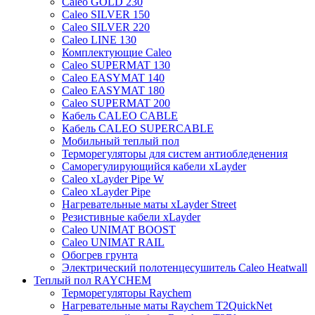
Caleo GOLD 230
Caleo SILVER 150
Caleo SILVER 220
Caleo LINE 130
Комплектующие Caleo
Caleo SUPERMAT 130
Caleo EASYMAT 140
Caleo EASYMAT 180
Caleo SUPERMAT 200
Кабель CALEO CABLE
Кабель CALEO SUPERCABLE
Мобильный теплый пол
Терморегуляторы для систем антиобледенения
Саморегулирующийся кабели xLayder
Caleo xLayder Pipe W
Caleo xLayder Pipe
Нагревательные маты xLayder Street
Резистивные кабели xLayder
Caleo UNIMAT BOOST
Caleo UNIMAT RAIL
Обогрев грунта
Электрический полотенцесушитель Caleo Heatwall
Теплый пол RAYCHEM
Терморегуляторы Raychem
Нагревательные маты Raychem T2QuickNet