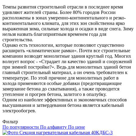
Темпы развития строительной отрасли в последнее время
удивляют жителей страны. Более 80% городов России
расположены в зонах умеренно-континентального и резко-
континентального климата, для этих зон свойственна ярко
выраженная зима, сильные холода и осадки в виде снега. Зиму
нельзя назвать благоприятным временем года для
строительства.
Однако есть технологии, которые позволяют существенно
расширить «климатические рамки». Почти все строительные
компании возводят монолитные здания круглый год. Многих
волнует вопрос - «Страдает ли качество зданий и сооружений
при зимней постройке?». Ведь для монолитных зданий бетон
главный строительный материал, а он очень требователен к
температуре. По этой причине для монолитных работ в
холода применяются особые добавки (предотвращающие
замерзание бетона до схватывания), а также проводится
утепление и прогрев бетона, залитого в опалубку.
Одним из наиболее эффективных и экономичных способов
высушивания и затвердевания бетона является кабельный
электрообогрев.
Фильтр
По популярности
По алфавиту
По цене