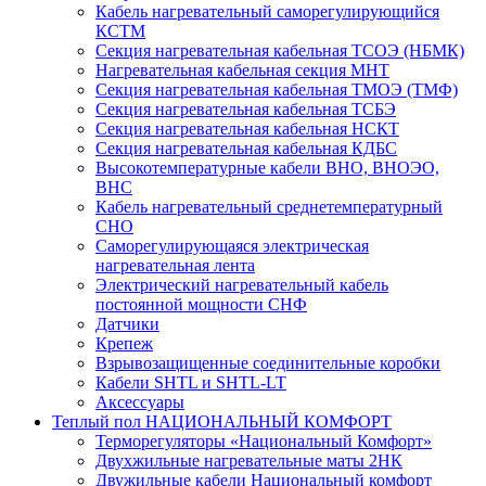
Кабель нагревательный саморегулирующийся
КСТМ
Секция нагревательная кабельная ТСОЭ (НБМК)
Нагревательная кабельная секция МНТ
Секция нагревательная кабельная ТМОЭ (ТМФ)
Секция нагревательная кабельная ТСБЭ
Секция нагревательная кабельная НСКТ
Секция нагревательная кабельная КДБС
Высокотемпературные кабели ВНО, ВНОЭО,
ВНС
Кабель нагревательный среднетемпературный
СНО
Саморегулирующаяся электрическая
нагревательная лента
Электрический нагревательный кабель
постоянной мощности СНФ
Датчики
Крепеж
Взрывозащищенные соединительные коробки
Кабели SHTL и SHTL-LT
Аксессуары
Теплый пол НАЦИОНАЛЬНЫЙ КОМФОРТ
Терморегуляторы «Национальный Комфорт»
Двухжильные нагревательные маты 2НК
Двужильные кабели Национальный комфорт