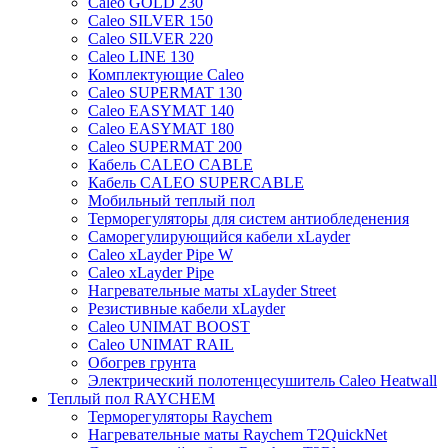
Caleo GOLD 230
Caleo SILVER 150
Caleo SILVER 220
Caleo LINE 130
Комплектующие Caleo
Caleo SUPERMAT 130
Caleo EASYMAT 140
Caleo EASYMAT 180
Caleo SUPERMAT 200
Кабель CALEO CABLE
Кабель CALEO SUPERCABLE
Мобильный теплый пол
Терморегуляторы для систем антиобледенения
Саморегулирующийся кабели xLayder
Caleo xLayder Pipe W
Caleo xLayder Pipe
Нагревательные маты xLayder Street
Резистивные кабели xLayder
Caleo UNIMAT BOOST
Caleo UNIMAT RAIL
Обогрев грунта
Электрический полотенцесушитель Caleo Heatwall
Теплый пол RAYCHEM
Терморегуляторы Raychem
Нагревательные маты Raychem T2QuickNet