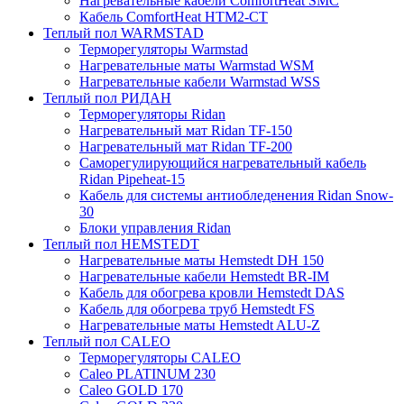
Нагревательные кабели ComfortHeat SMC
Кабель ComfortHeat HTM2-CT
Теплый пол WARMSTAD
Терморегуляторы Warmstad
Нагревательные маты Warmstad WSM
Нагревательные кабели Warmstad WSS
Теплый пол РИДАН
Терморегуляторы Ridan
Нагревательный мат Ridan TF-150
Нагревательный мат Ridan TF-200
Саморегулирующийся нагревательный кабель
Ridan Pipeheat-15
Кабель для системы антиобледенения Ridan Snow-
30
Блоки управления Ridan
Теплый пол HEMSTEDT
Нагревательные маты Hemstedt DH 150
Нагревательные кабели Hemstedt BR-IM
Кабель для обогрева кровли Hemstedt DAS
Кабель для обогрева труб Hemstedt FS
Нагревательные маты Hemstedt ALU-Z
Теплый пол CALEO
Терморегуляторы CALEO
Caleo PLATINUM 230
Caleo GOLD 170