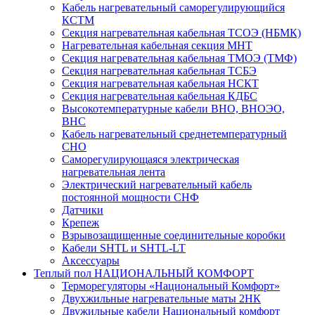
Кабель нагревательный саморегулирующийся
КСТМ
Секция нагревательная кабельная ТСОЭ (НБМК)
Нагревательная кабельная секция МНТ
Секция нагревательная кабельная ТМОЭ (ТМФ)
Секция нагревательная кабельная ТСБЭ
Секция нагревательная кабельная НСКТ
Секция нагревательная кабельная КДБС
Высокотемпературные кабели ВНО, ВНОЭО,
ВНС
Кабель нагревательный среднетемпературный
СНО
Саморегулирующаяся электрическая
нагревательная лента
Электрический нагревательный кабель
постоянной мощности СНФ
Датчики
Крепеж
Взрывозащищенные соединительные коробки
Кабели SHTL и SHTL-LT
Аксессуары
Теплый пол НАЦИОНАЛЬНЫЙ КОМФОРТ
Терморегуляторы «Национальный Комфорт»
Двухжильные нагревательные маты 2НК
Двужильные кабели Национальный комфорт