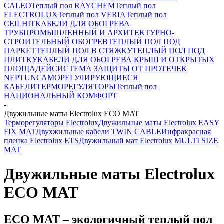
CALEO
Теплый пол RAYCHEM
Теплый пол
ELECTROLUX
Теплый пол VERIA
Теплый пол
CEILHIT
КАБЕЛИ ДЛЯ ОБОГРЕВА
ТРУБ
ПРОМЫШЛЕННЫЙ И АРХИТЕКТУРНО-
СТРОИТЕЛЬНЫЙ ОБОГРЕВ
ТЕПЛЫЙ ПОЛ ПОД
ПАРКЕТ
ТЕПЛЫЙ ПОЛ В СТЯЖКУ
ТЕПЛЫЙ ПОЛ ПОД
ПЛИТКУ
КАБЕЛИ ДЛЯ ОБОГРЕВА КРЫШ И ОТКРЫТЫХ
ПЛОЩАДЕЙ
СИСТЕМА ЗАЩИТЫ ОТ ПРОТЕЧЕК
NEPTUN
САМОРЕГУЛИРУЮЩИЕСЯ
КАБЕЛИ
ТЕРМОРЕГУЛЯТОРЫ
Теплый пол
НАЦИОНАЛЬНЫЙ КОМФОРТ
-
Двужильные маты Electrolux ECO MAT
Терморегуляторы Electrolux
Двужильные маты Electrolux EASY
FIX MAT
Двухжильные кабели TWIN CABLE
Инфракрасная
пленка Electrolux ETS
Двужильный мат Electrolux MULTI SIZE
MAT
Двужильные маты Electrolux
ECO MAT
ECO MAT – экологичный теплый пол