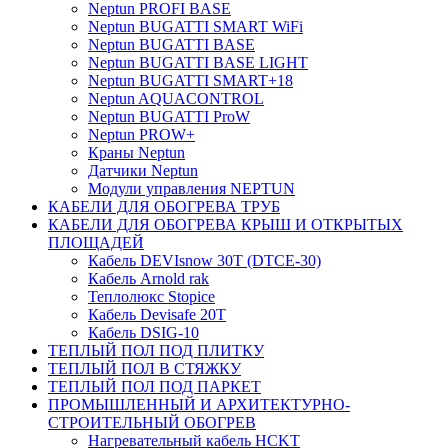
Neptun PROFI BASE
Neptun BUGATTI SMART WiFi
Neptun BUGATTI BASE
Neptun BUGATTI BASE LIGHT
Neptun BUGATTI SMART+18
Neptun AQUACONTROL
Neptun BUGATTI ProW
Neptun PROW+
Краны Neptun
Датчики Neptun
Модули управления NEPTUN
КАБЕЛИ ДЛЯ ОБОГРЕВА ТРУБ
КАБЕЛИ ДЛЯ ОБОГРЕВА КРЫШ И ОТКРЫТЫХ
ПЛОЩАДЕЙ
Кабель DEVIsnow 30Т (DTCE-30)
Кабель Arnold rak
Теплолюкс Stopice
Кабель Devisafe 20T
Кабель DSIG-10
ТЕПЛЫЙ ПОЛ ПОД ПЛИТКУ
ТЕПЛЫЙ ПОЛ В СТЯЖКУ
ТЕПЛЫЙ ПОЛ ПОД ПАРКЕТ
ПРОМЫШЛЕННЫЙ И АРХИТЕКТУРНО-
СТРОИТЕЛЬНЫЙ ОБОГРЕВ
Нагревательный кабель НCKТ