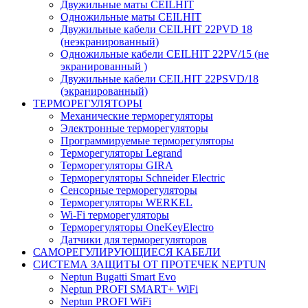
Двужильные маты CEILHIT
Одножильные маты CEILHIT
Двужильные кабели CEILHIT 22PVD 18
(неэкранированный)
Одножильные кабели CEILHIT 22PV/15 (не
экранированный )
Двужильные кабели CEILHIT 22PSVD/18
(экранированный)
ТЕРМОРЕГУЛЯТОРЫ
Механические терморегуляторы
Электронные терморегуляторы
Программируемые терморегуляторы
Терморегуляторы Legrand
Терморегуляторы GIRA
Терморегуляторы Schneider Electric
Сенсорные терморегуляторы
Терморегуляторы WERKEL
Wi-Fi терморегуляторы
Терморегуляторы OneKeyElectro
Датчики для терморегуляторов
САМОРЕГУЛИРУЮЩИЕСЯ КАБЕЛИ
СИСТЕМА ЗАЩИТЫ ОТ ПРОТЕЧЕК NEPTUN
Neptun Bugatti Smart Evo
Neptun PROFI SMART+ WiFi
Neptun PROFI WiFi