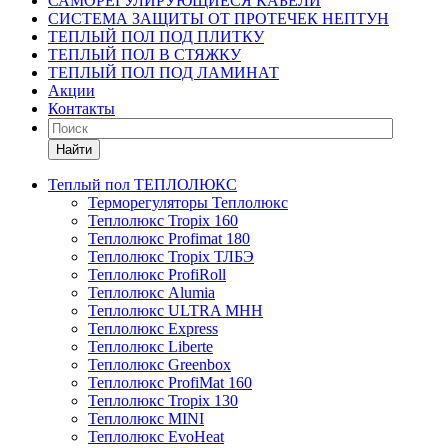
САМОРЕГУЛИРУЮЩИЕСЯ КАБЕЛИ
СИСТЕМА ЗАЩИТЫ ОТ ПРОТЕЧЕК НЕПТУН
ТЕПЛЫЙ ПОЛ ПОД ПЛИТКУ
ТЕПЛЫЙ ПОЛ В СТЯЖКУ
ТЕПЛЫЙ ПОЛ ПОД ЛАМИНАТ
Акции
Контакты
Найти
Теплый пол ТЕПЛОЛЮКС
Терморегуляторы Теплолюкс
Теплолюкс Tropix 160
Теплолюкс Profimat 180
Теплолюкс Tropix ТЛБЭ
Теплолюкс ProfiRoll
Теплолюкс Alumia
Теплолюкс ULTRA МНН
Теплолюкс Express
Теплолюкс Liberte
Теплолюкс Greenbox
Теплолюкс ProfiMat 160
Теплолюкс Tropix 130
Теплолюкс MINI
Теплолюкс EvoHeat