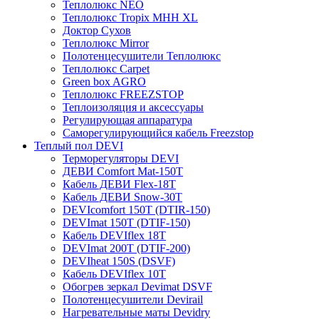
Теплолюкс NEO
Теплолюкс Tropix МНН XL
Доктор Сухов
Теплолюкс Mirror
Полотенцесушители Теплолюкс
Теплолюкс Carpet
Green box AGRO
Теплолюкс FREEZSTOP
Теплоизоляция и аксессуары
Регулирующая аппаратура
Cаморегулирующийся кабель Freezstop
Теплый пол DEVI
Терморегуляторы DEVI
ДЕВИ Comfort Mat-150T
Кабель ДЕВИ Flex-18T
Кабель ДЕВИ Snow-30T
DEVIcomfort 150T (DTIR-150)
DEVImat 150T (DTIF-150)
Кабель DEVIflex 18T
DEVImat 200T (DTIF-200)
DEVIheat 150S (DSVF)
Кабель DEVIflex 10T
Обогрев зеркал Devimat DSVF
Полотенцесушители Devirail
Нагревательные маты Devidry