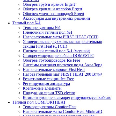
Обогрев труб и кранов Ergert
Обогрев кровли и желобов Ergert
Обогрев уличных площадей Ergert
Аксессуары для внутренних решений
Теплый пол №1
Терморегуляторы №1
Пленочный теплый пол №1
Нагревательные маты FIRST HEAT (ТСП)
Универсальная двухжильная нагревательная
секция First Heat (СТСП)
Пленочный теплый пол №1 (мерный)
Саморегулирующие кабели DOMESTIC
Обогрев трубопроводов Ice Free
Системы контроля протечек воды АкваЛорд
Нагревательные коврики First Heat
Нагревательный мат FIRST HEAT 200 Вт/м²
Резистивные секции Ice Free
Регулирующая аппаратура
Крепежные элементы
Продукция серии TSD electro
Комплектующие к саморегулирующемуся кабелю
Теплый пол COMFORTHEAT
Терморегуляторы ComfortHeat
Нагревательные маты ComfortHeat MinimatD