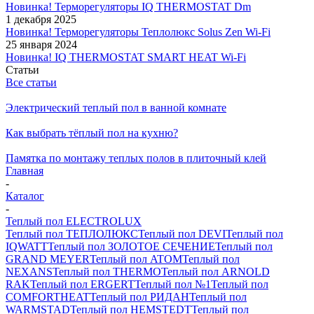
Новинка! Терморегуляторы IQ THERMOSTAT Dm
1 декабря 2025
Новинка! Терморегуляторы Теплолюкс Solus Zen Wi-Fi
25 января 2024
Новинка! IQ THERMOSTAT SMART HEAT Wi-Fi
Статьи
Все статьи
Электрический теплый пол в ванной комнате
Как выбрать тёплый пол на кухню?
Памятка по монтажу теплых полов в плиточный клей
Главная
-
Каталог
-
Теплый пол ELECTROLUX
Теплый пол ТЕПЛОЛЮКС
Теплый пол DEVI
Теплый пол
IQWATT
Теплый пол ЗОЛОТОЕ СЕЧЕНИЕ
Теплый пол
GRAND MEYER
Теплый пол ATOM
Теплый пол
NEXANS
Теплый пол THERMO
Теплый пол ARNOLD
RAK
Теплый пол ERGERT
Теплый пол №1
Теплый пол
COMFORTHEAT
Теплый пол РИДАН
Теплый пол
WARMSTAD
Теплый пол HEMSTEDT
Теплый пол