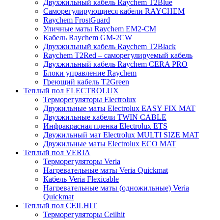
Двухжильный кабель Raychem T2Blue
Саморегулирующиеся кабели RAYCHEM
Raychem FrostGuard
Уличные маты Raychem EM2-CM
Кабель Raychem GM-2CW
Двухжильный кабель Raychem T2Black
Raychem T2Red – саморегулируемый кабель
Двухжильный кабель Raychem CERA PRO
Блоки управление Raychem
Греющий кабель T2Green
Теплый пол ELECTROLUX
Терморегуляторы Electrolux
Двужильные маты Electrolux EASY FIX MAT
Двухжильные кабели TWIN CABLE
Инфракрасная пленка Electrolux ETS
Двужильный мат Electrolux MULTI SIZE MAT
Двужильные маты Electrolux ECO MAT
Теплый пол VERIA
Терморегуляторы Veria
Нагревательные маты Veria Quickmat
Кабель Veria Flexicable
Нагревательные маты (одножильные) Veria
Quickmat
Теплый пол CEILHIT
Терморегуляторы Ceilhit