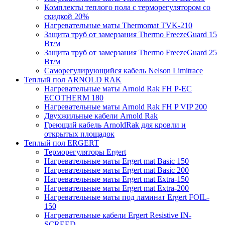
Комплекты теплого пола с терморегулятором со
скидкой 20%
Нагревательные маты Thermomat TVK-210
Защита труб от замерзания Thermo FreezeGuard 15
Вт/м
Защита труб от замерзания Thermo FreezeGuard 25
Вт/м
Саморегулирующийся кабель Nelson Limitrace
Теплый пол ARNOLD RAK
Нагревательные маты Arnold Rak FH P-EC
ECOTHERM 180
Нагревательные маты Arnold Rak FH P VIP 200
Двухжильные кабели Arnold Rak
Греющий кабель ArnoldRak для кровли и
открытых площадок
Теплый пол ERGERT
Терморегуляторы Ergert
Нагревательные маты Ergert mat Basic 150
Нагревательные маты Ergert mat Basic 200
Нагревательные маты Ergert mat Extra-150
Нагревательные маты Ergert mat Extra-200
Нагревательные маты под ламинат Ergert FOIL-
150
Нагревательные кабели Ergert Resistive IN-
SCREED