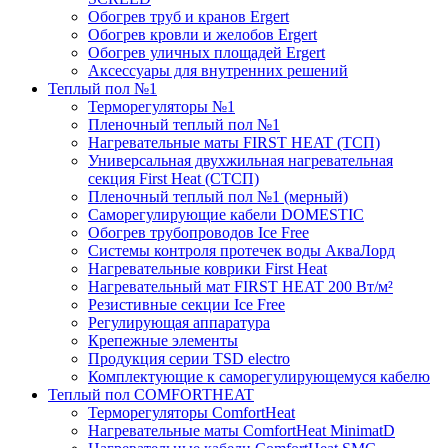
Обогрев труб и кранов Ergert
Обогрев кровли и желобов Ergert
Обогрев уличных площадей Ergert
Аксессуары для внутренних решений
Теплый пол №1
Терморегуляторы №1
Пленочный теплый пол №1
Нагревательные маты FIRST HEAT (ТСП)
Универсальная двухжильная нагревательная
секция First Heat (СТСП)
Пленочный теплый пол №1 (мерный)
Саморегулирующие кабели DOMESTIC
Обогрев трубопроводов Ice Free
Системы контроля протечек воды АкваЛорд
Нагревательные коврики First Heat
Нагревательный мат FIRST HEAT 200 Вт/м²
Резистивные секции Ice Free
Регулирующая аппаратура
Крепежные элементы
Продукция серии TSD electro
Комплектующие к саморегулирующемуся кабелю
Теплый пол COMFORTHEAT
Терморегуляторы ComfortHeat
Нагревательные маты ComfortHeat MinimatD