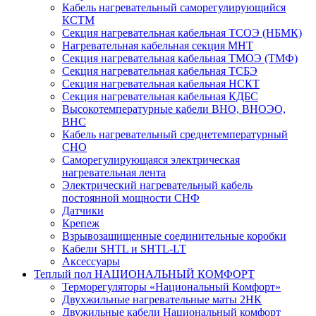
Кабель нагревательный саморегулирующийся
КСТМ
Секция нагревательная кабельная ТСОЭ (НБМК)
Нагревательная кабельная секция МНТ
Секция нагревательная кабельная ТМОЭ (ТМФ)
Секция нагревательная кабельная ТСБЭ
Секция нагревательная кабельная НСКТ
Секция нагревательная кабельная КДБС
Высокотемпературные кабели ВНО, ВНОЭО,
ВНС
Кабель нагревательный среднетемпературный
СНО
Саморегулирующаяся электрическая
нагревательная лента
Электрический нагревательный кабель
постоянной мощности СНФ
Датчики
Крепеж
Взрывозащищенные соединительные коробки
Кабели SHTL и SHTL-LT
Аксессуары
Теплый пол НАЦИОНАЛЬНЫЙ КОМФОРТ
Терморегуляторы «Национальный Комфорт»
Двухжильные нагревательные маты 2НК
Двужильные кабели Национальный комфорт