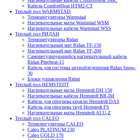
Нагревательные кабели ComfortHeat SMC
Кабель ComfortHeat HTM2-CT
Теплый пол WARMSTAD
Терморегуляторы Warmstad
Нагревательные маты Warmstad WSM
Нагревательные кабели Warmstad WSS
Теплый пол РИДАН
Терморегуляторы Ridan
Нагревательный мат Ridan TF-150
Нагревательный мат Ridan TF-200
Саморегулирующийся нагревательный кабель
Ridan Pipeheat-15
Кабель для системы антиобледенения Ridan Snow-
30
Блоки управления Ridan
Теплый пол HEMSTEDT
Нагревательные маты Hemstedt DH 150
Нагревательные кабели Hemstedt BR-IM
Кабель для обогрева кровли Hemstedt DAS
Кабель для обогрева труб Hemstedt FS
Нагревательные маты Hemstedt ALU-Z
Теплый пол CALEO
Терморегуляторы CALEO
Caleo PLATINUM 230
Caleo GOLD 170