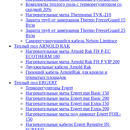
Комплекты теплого пола с терморегулятором со
скидкой 20%
Нагревательные маты Thermomat TVK-210
Защита труб от замерзания Thermo FreezeGuard 15
Вт/м
Защита труб от замерзания Thermo FreezeGuard 25
Вт/м
Саморегулирующийся кабель Nelson Limitrace
Теплый пол ARNOLD RAK
Нагревательные маты Arnold Rak FH P-EC
ECOTHERM 180
Нагревательные маты Arnold Rak FH P VIP 200
Двухжильные кабели Arnold Rak
Греющий кабель ArnoldRak для кровли и
открытых площадок
Теплый пол ERGERT
Терморегуляторы Ergert
Нагревательные маты Ergert mat Basic 150
Нагревательные маты Ergert mat Basic 200
Нагревательные маты Ergert mat Extra-150
Нагревательные маты Ergert mat Extra-200
Нагревательные маты под ламинат Ergert FOIL-
150
Нагревательные кабели Ergert Resistive IN-
SCREED