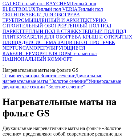
CALEO
Теплый пол RAYCHEM
Теплый пол
ELECTROLUX
Теплый пол VERIA
Теплый пол
CEILHIT
КАБЕЛИ ДЛЯ ОБОГРЕВА
ТРУБ
ПРОМЫШЛЕННЫЙ И АРХИТЕКТУРНО-
СТРОИТЕЛЬНЫЙ ОБОГРЕВ
ТЕПЛЫЙ ПОЛ ПОД
ПАРКЕТ
ТЕПЛЫЙ ПОЛ В СТЯЖКУ
ТЕПЛЫЙ ПОЛ ПОД
ПЛИТКУ
КАБЕЛИ ДЛЯ ОБОГРЕВА КРЫШ И ОТКРЫТЫХ
ПЛОЩАДЕЙ
СИСТЕМА ЗАЩИТЫ ОТ ПРОТЕЧЕК
NEPTUN
САМОРЕГУЛИРУЮЩИЕСЯ
КАБЕЛИ
ТЕРМОРЕГУЛЯТОРЫ
Теплый пол
НАЦИОНАЛЬНЫЙ КОМФОРТ
-
Нагревательные маты на фольге GS
Терморегуляторы Золотое сечение
Двужильные
нагревательные маты "Золотое сечение"
Универсальные
двужильные секции "Золотое сечение"
Нагревательные маты на
фольге GS
Двухжильные нагревательные маты на фольге «Золотое
сечение» представляют собой современное решение для