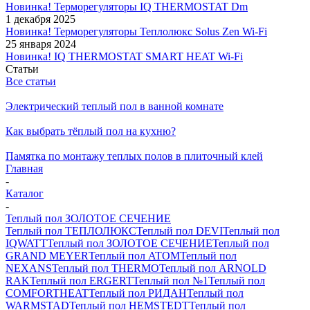
Новинка! Терморегуляторы IQ THERMOSTAT Dm
1 декабря 2025
Новинка! Терморегуляторы Теплолюкс Solus Zen Wi-Fi
25 января 2024
Новинка! IQ THERMOSTAT SMART HEAT Wi-Fi
Статьи
Все статьи
Электрический теплый пол в ванной комнате
Как выбрать тёплый пол на кухню?
Памятка по монтажу теплых полов в плиточный клей
Главная
-
Каталог
-
Теплый пол ЗОЛОТОЕ СЕЧЕНИЕ
Теплый пол ТЕПЛОЛЮКС
Теплый пол DEVI
Теплый пол
IQWATT
Теплый пол ЗОЛОТОЕ СЕЧЕНИЕ
Теплый пол
GRAND MEYER
Теплый пол ATOM
Теплый пол
NEXANS
Теплый пол THERMO
Теплый пол ARNOLD
RAK
Теплый пол ERGERT
Теплый пол №1
Теплый пол
COMFORTHEAT
Теплый пол РИДАН
Теплый пол
WARMSTAD
Теплый пол HEMSTEDT
Теплый пол