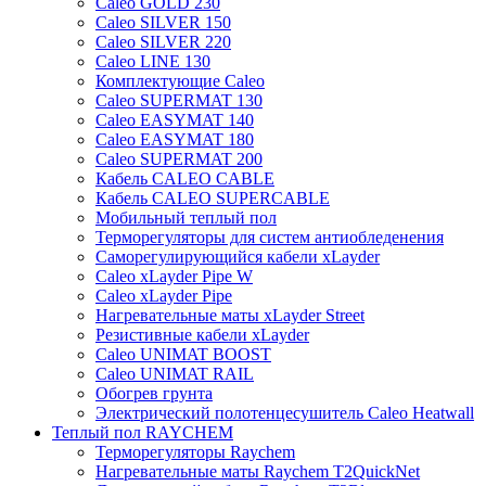
Caleo GOLD 230
Caleo SILVER 150
Caleo SILVER 220
Caleo LINE 130
Комплектующие Caleo
Caleo SUPERMAT 130
Caleo EASYMAT 140
Caleo EASYMAT 180
Caleo SUPERMAT 200
Кабель CALEO CABLE
Кабель CALEO SUPERCABLE
Мобильный теплый пол
Терморегуляторы для систем антиобледенения
Саморегулирующийся кабели xLayder
Caleo xLayder Pipe W
Caleo xLayder Pipe
Нагревательные маты xLayder Street
Резистивные кабели xLayder
Caleo UNIMAT BOOST
Caleo UNIMAT RAIL
Обогрев грунта
Электрический полотенцесушитель Caleo Heatwall
Теплый пол RAYCHEM
Терморегуляторы Raychem
Нагревательные маты Raychem T2QuickNet