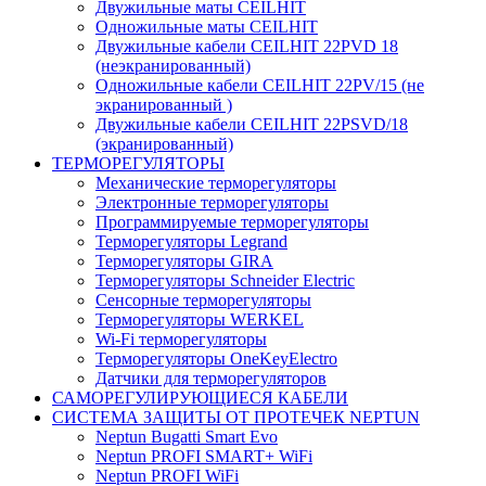
Двужильные маты CEILHIT
Одножильные маты CEILHIT
Двужильные кабели CEILHIT 22PVD 18
(неэкранированный)
Одножильные кабели CEILHIT 22PV/15 (не
экранированный )
Двужильные кабели CEILHIT 22PSVD/18
(экранированный)
ТЕРМОРЕГУЛЯТОРЫ
Механические терморегуляторы
Электронные терморегуляторы
Программируемые терморегуляторы
Терморегуляторы Legrand
Терморегуляторы GIRA
Терморегуляторы Schneider Electric
Сенсорные терморегуляторы
Терморегуляторы WERKEL
Wi-Fi терморегуляторы
Терморегуляторы OneKeyElectro
Датчики для терморегуляторов
САМОРЕГУЛИРУЮЩИЕСЯ КАБЕЛИ
СИСТЕМА ЗАЩИТЫ ОТ ПРОТЕЧЕК NEPTUN
Neptun Bugatti Smart Evo
Neptun PROFI SMART+ WiFi
Neptun PROFI WiFi