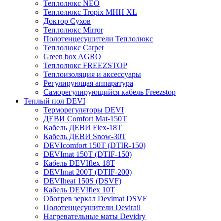
Теплолюкс NEO
Теплолюкс Tropix МНН XL
Доктор Сухов
Теплолюкс Mirror
Полотенцесушители Теплолюкс
Теплолюкс Carpet
Green box AGRO
Теплолюкс FREEZSTOP
Теплоизоляция и аксессуары
Регулирующая аппаратура
Cаморегулирующийся кабель Freezstop
Теплый пол DEVI
Терморегуляторы DEVI
ДЕВИ Comfort Mat-150T
Кабель ДЕВИ Flex-18T
Кабель ДЕВИ Snow-30T
DEVIcomfort 150T (DTIR-150)
DEVImat 150T (DTIF-150)
Кабель DEVIflex 18T
DEVImat 200T (DTIF-200)
DEVIheat 150S (DSVF)
Кабель DEVIflex 10T
Обогрев зеркал Devimat DSVF
Полотенцесушители Devirail
Нагревательные маты Devidry