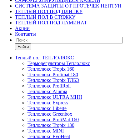
САМОРЕГУЛИРУЮЩИЕСЯ КАБЕЛИ
СИСТЕМА ЗАЩИТЫ ОТ ПРОТЕЧЕК НЕПТУН
ТЕПЛЫЙ ПОЛ ПОД ПЛИТКУ
ТЕПЛЫЙ ПОЛ В СТЯЖКУ
ТЕПЛЫЙ ПОЛ ПОД ЛАМИНАТ
Акции
Контакты
Найти
Теплый пол ТЕПЛОЛЮКС
Терморегуляторы Теплолюкс
Теплолюкс Tropix 160
Теплолюкс Profimat 180
Теплолюкс Tropix ТЛБЭ
Теплолюкс ProfiRoll
Теплолюкс Alumia
Теплолюкс ULTRA МНН
Теплолюкс Express
Теплолюкс Liberte
Теплолюкс Greenbox
Теплолюкс ProfiMat 160
Теплолюкс Tropix 130
Теплолюкс MINI
Теплолюкс EvoHeat