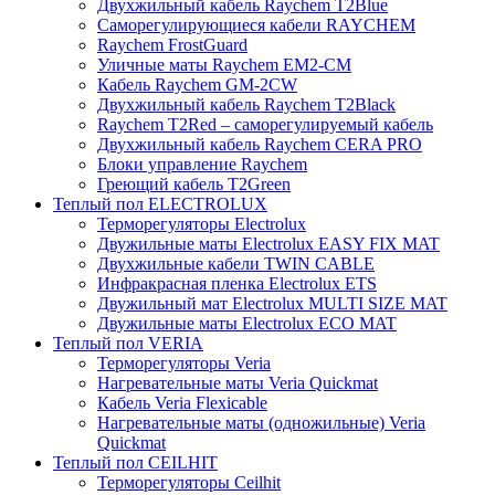
Двухжильный кабель Raychem T2Blue
Саморегулирующиеся кабели RAYCHEM
Raychem FrostGuard
Уличные маты Raychem EM2-CM
Кабель Raychem GM-2CW
Двухжильный кабель Raychem T2Black
Raychem T2Red – саморегулируемый кабель
Двухжильный кабель Raychem CERA PRO
Блоки управление Raychem
Греющий кабель T2Green
Теплый пол ELECTROLUX
Терморегуляторы Electrolux
Двужильные маты Electrolux EASY FIX MAT
Двухжильные кабели TWIN CABLE
Инфракрасная пленка Electrolux ETS
Двужильный мат Electrolux MULTI SIZE MAT
Двужильные маты Electrolux ECO MAT
Теплый пол VERIA
Терморегуляторы Veria
Нагревательные маты Veria Quickmat
Кабель Veria Flexicable
Нагревательные маты (одножильные) Veria
Quickmat
Теплый пол CEILHIT
Терморегуляторы Ceilhit