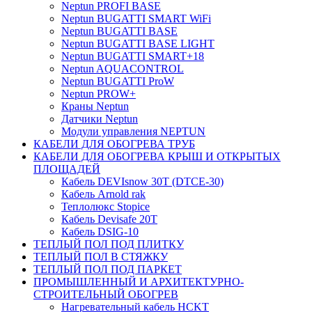
Neptun PROFI BASE
Neptun BUGATTI SMART WiFi
Neptun BUGATTI BASE
Neptun BUGATTI BASE LIGHT
Neptun BUGATTI SMART+18
Neptun AQUACONTROL
Neptun BUGATTI ProW
Neptun PROW+
Краны Neptun
Датчики Neptun
Модули управления NEPTUN
КАБЕЛИ ДЛЯ ОБОГРЕВА ТРУБ
КАБЕЛИ ДЛЯ ОБОГРЕВА КРЫШ И ОТКРЫТЫХ
ПЛОЩАДЕЙ
Кабель DEVIsnow 30Т (DTCE-30)
Кабель Arnold rak
Теплолюкс Stopice
Кабель Devisafe 20T
Кабель DSIG-10
ТЕПЛЫЙ ПОЛ ПОД ПЛИТКУ
ТЕПЛЫЙ ПОЛ В СТЯЖКУ
ТЕПЛЫЙ ПОЛ ПОД ПАРКЕТ
ПРОМЫШЛЕННЫЙ И АРХИТЕКТУРНО-
СТРОИТЕЛЬНЫЙ ОБОГРЕВ
Нагревательный кабель НCKТ