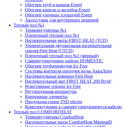
Обогрев труб и кранов Ergert
Обогрев кровли и желобов Ergert
Обогрев уличных площадей Ergert
Аксессуары для внутренних решений
Теплый пол №1
Терморегуляторы №1
Пленочный теплый пол №1
Нагревательные маты FIRST HEAT (ТСП)
Универсальная двухжильная нагревательная
секция First Heat (СТСП)
Пленочный теплый пол №1 (мерный)
Саморегулирующие кабели DOMESTIC
Обогрев трубопроводов Ice Free
Системы контроля протечек воды АкваЛорд
Нагревательные коврики First Heat
Нагревательный мат FIRST HEAT 200 Вт/м²
Резистивные секции Ice Free
Регулирующая аппаратура
Крепежные элементы
Продукция серии TSD electro
Комплектующие к саморегулирующемуся кабелю
Теплый пол COMFORTHEAT
Терморегуляторы ComfortHeat
Нагревательные маты ComfortHeat MinimatD