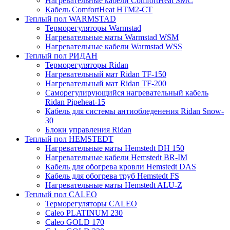
Нагревательные кабели ComfortHeat SMC
Кабель ComfortHeat HTM2-CT
Теплый пол WARMSTAD
Терморегуляторы Warmstad
Нагревательные маты Warmstad WSM
Нагревательные кабели Warmstad WSS
Теплый пол РИДАН
Терморегуляторы Ridan
Нагревательный мат Ridan TF-150
Нагревательный мат Ridan TF-200
Саморегулирующийся нагревательный кабель
Ridan Pipeheat-15
Кабель для системы антиобледенения Ridan Snow-
30
Блоки управления Ridan
Теплый пол HEMSTEDT
Нагревательные маты Hemstedt DH 150
Нагревательные кабели Hemstedt BR-IM
Кабель для обогрева кровли Hemstedt DAS
Кабель для обогрева труб Hemstedt FS
Нагревательные маты Hemstedt ALU-Z
Теплый пол CALEO
Терморегуляторы CALEO
Caleo PLATINUM 230
Caleo GOLD 170