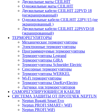
Двужильные маты CEILHIT
Одножильные маты CEILHIT
Двужильные кабели CEILHIT 22PVD 18
(неэкранированный)
Одножильные кабели CEILHIT 22PV/15 (не
экранированный )
Двужильные кабели CEILHIT 22PSVD/18
(экранированный)
ТЕРМОРЕГУЛЯТОРЫ
Механические терморегуляторы
Электронные терморегуляторы
Программируемые терморегуляторы
Терморегуляторы Legrand
Терморегуляторы GIRA
Терморегуляторы Schneider Electric
Сенсорные терморегуляторы
Терморегуляторы WERKEL
Wi-Fi терморегуляторы
Терморегуляторы OneKeyElectro
Датчики для терморегуляторов
САМОРЕГУЛИРУЮЩИЕСЯ КАБЕЛИ
СИСТЕМА ЗАЩИТЫ ОТ ПРОТЕЧЕК NEPTUN
Neptun Bugatti Smart Evo
Neptun PROFI SMART+ WiFi
Neptun PROFI WiFi