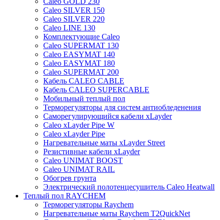
Caleo GOLD 230
Caleo SILVER 150
Caleo SILVER 220
Caleo LINE 130
Комплектующие Caleo
Caleo SUPERMAT 130
Caleo EASYMAT 140
Caleo EASYMAT 180
Caleo SUPERMAT 200
Кабель CALEO CABLE
Кабель CALEO SUPERCABLE
Мобильный теплый пол
Терморегуляторы для систем антиобледенения
Саморегулирующийся кабели xLayder
Caleo xLayder Pipe W
Caleo xLayder Pipe
Нагревательные маты xLayder Street
Резистивные кабели xLayder
Caleo UNIMAT BOOST
Caleo UNIMAT RAIL
Обогрев грунта
Электрический полотенцесушитель Caleo Heatwall
Теплый пол RAYCHEM
Терморегуляторы Raychem
Нагревательные маты Raychem T2QuickNet