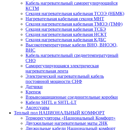
Кабель нагревательный саморегулирующийся
КСТМ
Секция нагревательная кабельная ТСОЭ (НБМК)
Нагревательная кабельная секция МНТ
Секция нагревательная кабельная ТМОЭ (ТМФ)
Секция нагревательная кабельная ТСБЭ
Секция нагревательная кабельная НСКТ
Секция нагревательная кабельная КДБС
Высокотемпературные кабели ВНО, ВНОЭО,
ВНС
Кабель нагревательный среднетемпературный
СНО
Саморегулирующаяся электрическая
нагревательная лента
Электрический нагревательный кабель
постоянной мощности СНФ
Датчики
Крепеж
Взрывозащищенные соединительные коробки
Кабели SHTL и SHTL-LT
Аксессуары
Теплый пол НАЦИОНАЛЬНЫЙ КОМФОРТ
Терморегуляторы «Национальный Комфорт»
Двухжильные нагревательные маты 2НК
Двужильные кабели Национальный комфорт