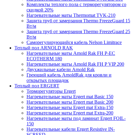
Комплекты теплого пола с терморегулятором со
скидкой 20%
Нагревательные маты Thermomat TVK-210
Защита труб от замерзания Thermo FreezeGuard 15
Вт/м
Защита труб от замерзания Thermo FreezeGuard 25
Вт/м
Саморегулирующийся кабель Nelson Limitrace
Теплый пол ARNOLD RAK
Нагревательные маты Arnold Rak FH P-EC
ECOTHERM 180
Нагревательные маты Arnold Rak FH P VIP 200
Двухжильные кабели Arnold Rak
Греющий кабель ArnoldRak для кровли и
открытых площадок
Теплый пол ERGERT
Терморегуляторы Ergert
Нагревательные маты Ergert mat Basic 150
Нагревательные маты Ergert mat Basic 200
Нагревательные маты Ergert mat Extra-150
Нагревательные маты Ergert mat Extra-200
Нагревательные маты под ламинат Ergert FOIL-
150
Нагревательные кабели Ergert Resistive IN-
SCREED