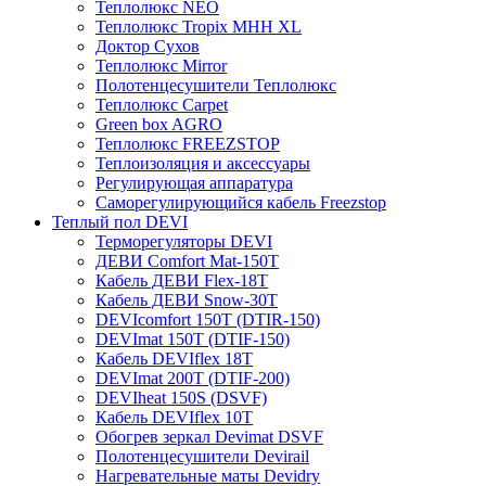
Теплолюкс NEO
Теплолюкс Tropix МНН XL
Доктор Сухов
Теплолюкс Mirror
Полотенцесушители Теплолюкс
Теплолюкс Carpet
Green box AGRO
Теплолюкс FREEZSTOP
Теплоизоляция и аксессуары
Регулирующая аппаратура
Cаморегулирующийся кабель Freezstop
Теплый пол DEVI
Терморегуляторы DEVI
ДЕВИ Comfort Mat-150T
Кабель ДЕВИ Flex-18T
Кабель ДЕВИ Snow-30T
DEVIcomfort 150T (DTIR-150)
DEVImat 150T (DTIF-150)
Кабель DEVIflex 18T
DEVImat 200T (DTIF-200)
DEVIheat 150S (DSVF)
Кабель DEVIflex 10T
Обогрев зеркал Devimat DSVF
Полотенцесушители Devirail
Нагревательные маты Devidry