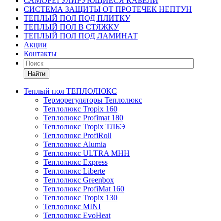
САМОРЕГУЛИРУЮЩИЕСЯ КАБЕЛИ
СИСТЕМА ЗАЩИТЫ ОТ ПРОТЕЧЕК НЕПТУН
ТЕПЛЫЙ ПОЛ ПОД ПЛИТКУ
ТЕПЛЫЙ ПОЛ В СТЯЖКУ
ТЕПЛЫЙ ПОЛ ПОД ЛАМИНАТ
Акции
Контакты
Найти
Теплый пол ТЕПЛОЛЮКС
Терморегуляторы Теплолюкс
Теплолюкс Tropix 160
Теплолюкс Profimat 180
Теплолюкс Tropix ТЛБЭ
Теплолюкс ProfiRoll
Теплолюкс Alumia
Теплолюкс ULTRA МНН
Теплолюкс Express
Теплолюкс Liberte
Теплолюкс Greenbox
Теплолюкс ProfiMat 160
Теплолюкс Tropix 130
Теплолюкс MINI
Теплолюкс EvoHeat