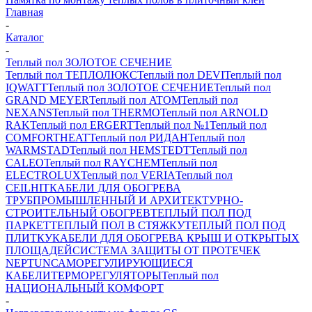
Главная
-
Каталог
-
Теплый пол ЗОЛОТОЕ СЕЧЕНИЕ
Теплый пол ТЕПЛОЛЮКС
Теплый пол DEVI
Теплый пол
IQWATT
Теплый пол ЗОЛОТОЕ СЕЧЕНИЕ
Теплый пол
GRAND MEYER
Теплый пол ATOM
Теплый пол
NEXANS
Теплый пол THERMO
Теплый пол ARNOLD
RAK
Теплый пол ERGERT
Теплый пол №1
Теплый пол
COMFORTHEAT
Теплый пол РИДАН
Теплый пол
WARMSTAD
Теплый пол HEMSTEDT
Теплый пол
CALEO
Теплый пол RAYCHEM
Теплый пол
ELECTROLUX
Теплый пол VERIA
Теплый пол
CEILHIT
КАБЕЛИ ДЛЯ ОБОГРЕВА
ТРУБ
ПРОМЫШЛЕННЫЙ И АРХИТЕКТУРНО-
СТРОИТЕЛЬНЫЙ ОБОГРЕВ
ТЕПЛЫЙ ПОЛ ПОД
ПАРКЕТ
ТЕПЛЫЙ ПОЛ В СТЯЖКУ
ТЕПЛЫЙ ПОЛ ПОД
ПЛИТКУ
КАБЕЛИ ДЛЯ ОБОГРЕВА КРЫШ И ОТКРЫТЫХ
ПЛОЩАДЕЙ
СИСТЕМА ЗАЩИТЫ ОТ ПРОТЕЧЕК
NEPTUN
САМОРЕГУЛИРУЮЩИЕСЯ
КАБЕЛИ
ТЕРМОРЕГУЛЯТОРЫ
Теплый пол
НАЦИОНАЛЬНЫЙ КОМФОРТ
-