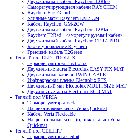
Двухжильный кабель Raychem T2Blue
Саморегулирующиеся кабели RAYCHEM
Raychem FrostGuard
Уличные маты Raychem EM2-CM
Кабель Raychem GM-2CW
Двухжильный кабель Raychem T2Black
Raychem T2Red – саморегулируемый кабель
Двухжильный кабель Raychem CERA PRO
Блоки управление Raychem
Греющий кабель T2Green
Теплый пол ELECTROLUX
Терморегуляторы Electrolux
Двужильные маты Electrolux EASY FIX MAT
Двухжильные кабели TWIN CABLE
Инфракрасная пленка Electrolux ETS
Двужильный мат Electrolux MULTI SIZE MAT
Двужильные маты Electrolux ECO MAT
Теплый пол VERIA
Терморегуляторы Veria
Нагревательные маты Veria Quickmat
Кабель Veria Flexicable
Нагревательные маты (одножильные) Veria
Quickmat
Теплый пол CEILHIT
Терморегуляторы Ceilhit