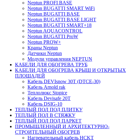
Neptun PROFI BASE
Neptun BUGATTI SMART WiFi
Neptun BUGATTI BASE
Neptun BUGATTI BASE LIGHT
Neptun BUGATTI SMART+18
Neptun AQUACONTROL
Neptun BUGATTI ProW
Neptun PROW+
Краны Neptun
Датчики Neptun
Модули управления NEPTUN
КАБЕЛИ ДЛЯ ОБОГРЕВА ТРУБ
КАБЕЛИ ДЛЯ ОБОГРЕВА КРЫШ И ОТКРЫТЫХ
ПЛОЩАДЕЙ
Кабель DEVIsnow 30Т (DTCE-30)
Кабель Arnold rak
Теплолюкс Stopice
Кабель Devisafe 20T
Кабель DSIG-10
ТЕПЛЫЙ ПОЛ ПОД ПЛИТКУ
ТЕПЛЫЙ ПОЛ В СТЯЖКУ
ТЕПЛЫЙ ПОЛ ПОД ПАРКЕТ
ПРОМЫШЛЕННЫЙ И АРХИТЕКТУРНО-
СТРОИТЕЛЬНЫЙ ОБОГРЕВ
Нагревательный кабель НCKТ