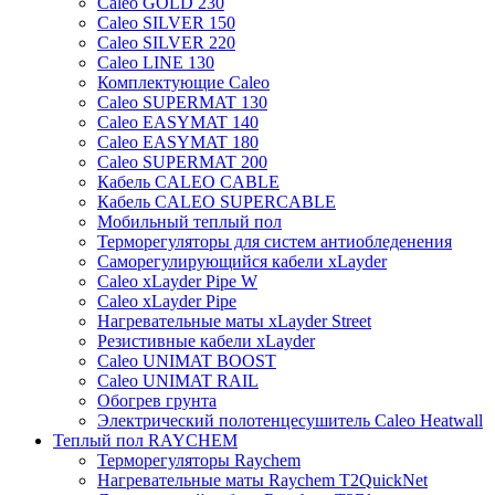
Caleo GOLD 230
Caleo SILVER 150
Caleo SILVER 220
Caleo LINE 130
Комплектующие Caleo
Caleo SUPERMAT 130
Caleo EASYMAT 140
Caleo EASYMAT 180
Caleo SUPERMAT 200
Кабель CALEO CABLE
Кабель CALEO SUPERCABLE
Мобильный теплый пол
Терморегуляторы для систем антиобледенения
Саморегулирующийся кабели xLayder
Caleo xLayder Pipe W
Caleo xLayder Pipe
Нагревательные маты xLayder Street
Резистивные кабели xLayder
Caleo UNIMAT BOOST
Caleo UNIMAT RAIL
Обогрев грунта
Электрический полотенцесушитель Caleo Heatwall
Теплый пол RAYCHEM
Терморегуляторы Raychem
Нагревательные маты Raychem T2QuickNet