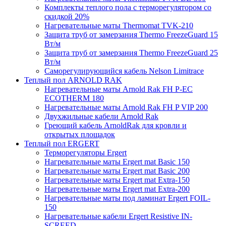
Комплекты теплого пола с терморегулятором со
скидкой 20%
Нагревательные маты Thermomat TVK-210
Защита труб от замерзания Thermo FreezeGuard 15
Вт/м
Защита труб от замерзания Thermo FreezeGuard 25
Вт/м
Саморегулирующийся кабель Nelson Limitrace
Теплый пол ARNOLD RAK
Нагревательные маты Arnold Rak FH P-EC
ECOTHERM 180
Нагревательные маты Arnold Rak FH P VIP 200
Двухжильные кабели Arnold Rak
Греющий кабель ArnoldRak для кровли и
открытых площадок
Теплый пол ERGERT
Терморегуляторы Ergert
Нагревательные маты Ergert mat Basic 150
Нагревательные маты Ergert mat Basic 200
Нагревательные маты Ergert mat Extra-150
Нагревательные маты Ergert mat Extra-200
Нагревательные маты под ламинат Ergert FOIL-
150
Нагревательные кабели Ergert Resistive IN-
SCREED