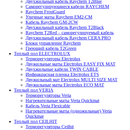
Двухжильный кабель Raychem T2Blue
Саморегулирующиеся кабели RAYCHEM
Raychem FrostGuard
Уличные маты Raychem EM2-CM
Кабель Raychem GM-2CW
Двухжильный кабель Raychem T2Black
Raychem T2Red – саморегулируемый кабель
Двухжильный кабель Raychem CERA PRO
Блоки управление Raychem
Греющий кабель T2Green
Теплый пол ELECTROLUX
Терморегуляторы Electrolux
Двужильные маты Electrolux EASY FIX MAT
Двухжильные кабели TWIN CABLE
Инфракрасная пленка Electrolux ETS
Двужильный мат Electrolux MULTI SIZE MAT
Двужильные маты Electrolux ECO MAT
Теплый пол VERIA
Терморегуляторы Veria
Нагревательные маты Veria Quickmat
Кабель Veria Flexicable
Нагревательные маты (одножильные) Veria
Quickmat
Теплый пол CEILHIT
Терморегуляторы Ceilhit