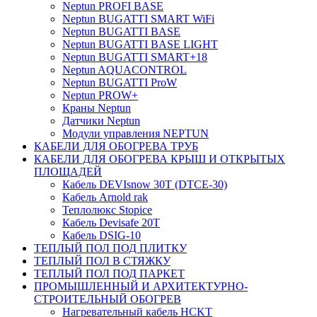
Neptun PROFI BASE
Neptun BUGATTI SMART WiFi
Neptun BUGATTI BASE
Neptun BUGATTI BASE LIGHT
Neptun BUGATTI SMART+18
Neptun AQUACONTROL
Neptun BUGATTI ProW
Neptun PROW+
Краны Neptun
Датчики Neptun
Модули управления NEPTUN
КАБЕЛИ ДЛЯ ОБОГРЕВА ТРУБ
КАБЕЛИ ДЛЯ ОБОГРЕВА КРЫШ И ОТКРЫТЫХ
ПЛОЩАДЕЙ
Кабель DEVIsnow 30Т (DTCE-30)
Кабель Arnold rak
Теплолюкс Stopice
Кабель Devisafe 20T
Кабель DSIG-10
ТЕПЛЫЙ ПОЛ ПОД ПЛИТКУ
ТЕПЛЫЙ ПОЛ В СТЯЖКУ
ТЕПЛЫЙ ПОЛ ПОД ПАРКЕТ
ПРОМЫШЛЕННЫЙ И АРХИТЕКТУРНО-
СТРОИТЕЛЬНЫЙ ОБОГРЕВ
Нагревательный кабель НCKТ