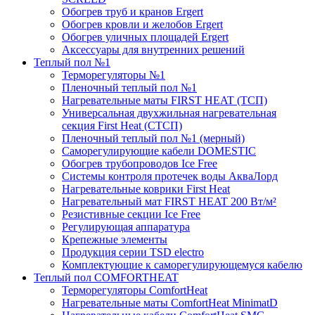
Обогрев труб и кранов Ergert
Обогрев кровли и желобов Ergert
Обогрев уличных площадей Ergert
Аксессуары для внутренних решений
Теплый пол №1
Терморегуляторы №1
Пленочный теплый пол №1
Нагревательные маты FIRST HEAT (ТСП)
Универсальная двухжильная нагревательная
секция First Heat (СТСП)
Пленочный теплый пол №1 (мерный)
Саморегулирующие кабели DOMESTIC
Обогрев трубопроводов Ice Free
Системы контроля протечек воды АкваЛорд
Нагревательные коврики First Heat
Нагревательный мат FIRST HEAT 200 Вт/м²
Резистивные секции Ice Free
Регулирующая аппаратура
Крепежные элементы
Продукция серии TSD electro
Комплектующие к саморегулирующемуся кабелю
Теплый пол COMFORTHEAT
Терморегуляторы ComfortHeat
Нагревательные маты ComfortHeat MinimatD