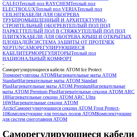
CALEO
Теплый пол RAYCHEM
Теплый пол
ELECTROLUX
Теплый пол VERIA
Теплый пол
CEILHIT
КАБЕЛИ ДЛЯ ОБОГРЕВА
ТРУБ
ПРОМЫШЛЕННЫЙ И АРХИТЕКТУРНО-
СТРОИТЕЛЬНЫЙ ОБОГРЕВ
ТЕПЛЫЙ ПОЛ ПОД
ПАРКЕТ
ТЕПЛЫЙ ПОЛ В СТЯЖКУ
ТЕПЛЫЙ ПОЛ ПОД
ПЛИТКУ
КАБЕЛИ ДЛЯ ОБОГРЕВА КРЫШ И ОТКРЫТЫХ
ПЛОЩАДЕЙ
СИСТЕМА ЗАЩИТЫ ОТ ПРОТЕЧЕК
NEPTUN
САМОРЕГУЛИРУЮЩИЕСЯ
КАБЕЛИ
ТЕРМОРЕГУЛЯТОРЫ
Теплый пол
НАЦИОНАЛЬНЫЙ КОМФОРТ
-
Саморегулирующиеся кабели ATOM Ice Protect
Терморегуляторы АТОМ
Нагревательные маты АТОМ
Standart
Нагревательные маты АТОМ Standart
Plus
Нагревательные маты АТОМ Premium
Нагревательные
маты АТОМ Premium Plus
Нагревательные секции АТОМ ARC
18
Нагревательные секции ATOM ARC Ultra
16W
Нагревательные секции АТОМ
Arctic
Саморегулирующиеся секции ATOM Frost Protect-
10
Комплектующие для теплых полов ATOM
Комплектующие
для систем снеготаяния ATOM
Саморегулирующиеся кабели