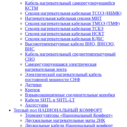
Кабель нагревательный саморегулирующийся
КСТМ
Секция нагревательная кабельная ТСОЭ (НБМК)
Нагревательная кабельная секция МНТ
Секция нагревательная кабельная ТМОЭ (ТМФ)
Секция нагревательная кабельная ТСБЭ
Секция нагревательная кабельная НСКТ
Секция нагревательная кабельная КДБС
Высокотемпературные кабели ВНО, ВНОЭО,
ВНС
Кабель нагревательный среднетемпературный
СНО
Саморегулирующаяся электрическая
нагревательная лента
Электрический нагревательный кабель
постоянной мощности СНФ
Датчики
Крепеж
Взрывозащищенные соединительные коробки
Кабели SHTL и SHTL-LT
Аксессуары
Теплый пол НАЦИОНАЛЬНЫЙ КОМФОРТ
Терморегуляторы «Национальный Комфорт»
Двухжильные нагревательные маты 2НК
Двужильные кабели Национальный комфорт