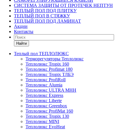
САМОРЕГУЛИРУЮЩИЕСЯ КАБЕЛИ
СИСТЕМА ЗАЩИТЫ ОТ ПРОТЕЧЕК НЕПТУН
ТЕПЛЫЙ ПОЛ ПОД ПЛИТКУ
ТЕПЛЫЙ ПОЛ В СТЯЖКУ
ТЕПЛЫЙ ПОЛ ПОД ЛАМИНАТ
Акции
Контакты
Найти
Теплый пол ТЕПЛОЛЮКС
Терморегуляторы Теплолюкс
Теплолюкс Tropix 160
Теплолюкс Profimat 180
Теплолюкс Tropix ТЛБЭ
Теплолюкс ProfiRoll
Теплолюкс Alumia
Теплолюкс ULTRA МНН
Теплолюкс Express
Теплолюкс Liberte
Теплолюкс Greenbox
Теплолюкс ProfiMat 160
Теплолюкс Tropix 130
Теплолюкс MINI
Теплолюкс EvoHeat