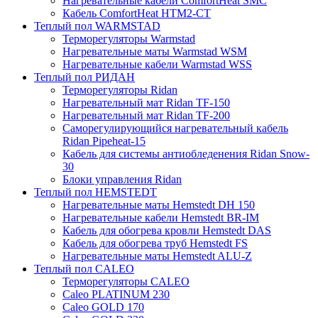
Нагревательные кабели ComfortHeat SMC
Кабель ComfortHeat HTM2-CT
Теплый пол WARMSTAD
Терморегуляторы Warmstad
Нагревательные маты Warmstad WSM
Нагревательные кабели Warmstad WSS
Теплый пол РИДАН
Терморегуляторы Ridan
Нагревательный мат Ridan TF-150
Нагревательный мат Ridan TF-200
Саморегулирующийся нагревательный кабель
Ridan Pipeheat-15
Кабель для системы антиобледенения Ridan Snow-
30
Блоки управления Ridan
Теплый пол HEMSTEDT
Нагревательные маты Hemstedt DH 150
Нагревательные кабели Hemstedt BR-IM
Кабель для обогрева кровли Hemstedt DAS
Кабель для обогрева труб Hemstedt FS
Нагревательные маты Hemstedt ALU-Z
Теплый пол CALEO
Терморегуляторы CALEO
Caleo PLATINUM 230
Caleo GOLD 170