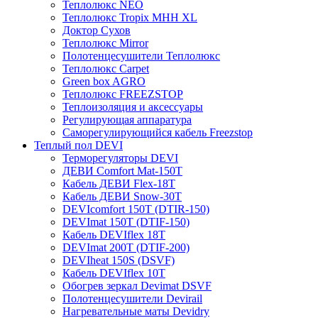
Теплолюкс NEO
Теплолюкс Tropix МНН XL
Доктор Сухов
Теплолюкс Mirror
Полотенцесушители Теплолюкс
Теплолюкс Carpet
Green box AGRO
Теплолюкс FREEZSTOP
Теплоизоляция и аксессуары
Регулирующая аппаратура
Cаморегулирующийся кабель Freezstop
Теплый пол DEVI
Терморегуляторы DEVI
ДЕВИ Comfort Mat-150T
Кабель ДЕВИ Flex-18T
Кабель ДЕВИ Snow-30T
DEVIcomfort 150T (DTIR-150)
DEVImat 150T (DTIF-150)
Кабель DEVIflex 18T
DEVImat 200T (DTIF-200)
DEVIheat 150S (DSVF)
Кабель DEVIflex 10T
Обогрев зеркал Devimat DSVF
Полотенцесушители Devirail
Нагревательные маты Devidry