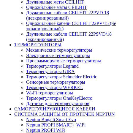
Двужильные маты CEILHIT
Одножильные маты CEILHIT
Двужильные кабели CEILHIT 22PVD 18
(неэкранированный)
Одножильные кабели CEILHIT 22PV/15 (не
экранированный )
Двужильные кабели CEILHIT 22PSVD/18
(экранированный)
ТЕРМОРЕГУЛЯТОРЫ
Механические терморегуляторы
Электронные терморегуляторы
Программируемые терморегуляторы
Терморегуляторы Legrand
Терморегуляторы GIRA
Терморегуляторы Schneider Electric
Сенсорные терморегуляторы
Терморегуляторы WERKEL
Wi-Fi терморегуляторы
Терморегуляторы OneKeyElectro
Датчики для терморегуляторов
САМОРЕГУЛИРУЮЩИЕСЯ КАБЕЛИ
СИСТЕМА ЗАЩИТЫ ОТ ПРОТЕЧЕК NEPTUN
Neptun Bugatti Smart Evo
Neptun PROFI SMART+ WiFi
Neptun PROFI WiFi