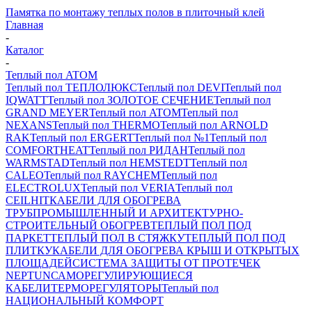
Памятка по монтажу теплых полов в плиточный клей
Главная
-
Каталог
-
Теплый пол ATOM
Теплый пол ТЕПЛОЛЮКС
Теплый пол DEVI
Теплый пол
IQWATT
Теплый пол ЗОЛОТОЕ СЕЧЕНИЕ
Теплый пол
GRAND MEYER
Теплый пол ATOM
Теплый пол
NEXANS
Теплый пол THERMO
Теплый пол ARNOLD
RAK
Теплый пол ERGERT
Теплый пол №1
Теплый пол
COMFORTHEAT
Теплый пол РИДАН
Теплый пол
WARMSTAD
Теплый пол HEMSTEDT
Теплый пол
CALEO
Теплый пол RAYCHEM
Теплый пол
ELECTROLUX
Теплый пол VERIA
Теплый пол
CEILHIT
КАБЕЛИ ДЛЯ ОБОГРЕВА
ТРУБ
ПРОМЫШЛЕННЫЙ И АРХИТЕКТУРНО-
СТРОИТЕЛЬНЫЙ ОБОГРЕВ
ТЕПЛЫЙ ПОЛ ПОД
ПАРКЕТ
ТЕПЛЫЙ ПОЛ В СТЯЖКУ
ТЕПЛЫЙ ПОЛ ПОД
ПЛИТКУ
КАБЕЛИ ДЛЯ ОБОГРЕВА КРЫШ И ОТКРЫТЫХ
ПЛОЩАДЕЙ
СИСТЕМА ЗАЩИТЫ ОТ ПРОТЕЧЕК
NEPTUN
САМОРЕГУЛИРУЮЩИЕСЯ
КАБЕЛИ
ТЕРМОРЕГУЛЯТОРЫ
Теплый пол
НАЦИОНАЛЬНЫЙ КОМФОРТ