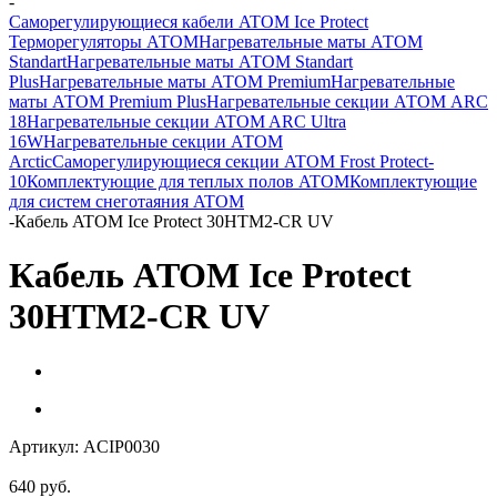
-
Саморегулирующиеся кабели ATOM Ice Protect
Терморегуляторы АТОМ
Нагревательные маты АТОМ
Standart
Нагревательные маты АТОМ Standart
Plus
Нагревательные маты АТОМ Premium
Нагревательные
маты АТОМ Premium Plus
Нагревательные секции АТОМ ARC
18
Нагревательные секции ATOM ARC Ultra
16W
Нагревательные секции АТОМ
Arctic
Саморегулирующиеся секции ATOM Frost Protect-
10
Комплектующие для теплых полов ATOM
Комплектующие
для систем снеготаяния ATOM
-
Кабель ATOM Ice Protect 30HTM2-CR UV
Кабель ATOM Ice Protect
30HTM2-CR UV
Артикул:
ACIP0030
640
руб.