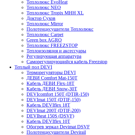
Теплолюкс EvoHeat
Теплолюкс NEO
Теплолюкс Tropix МНН XL
Доктор Сухов
Теплолюкс Mirror
Полотенцесушители Теплолюкс
Теплолюкс Carpet
Green box AGRO
Теплолюкс FREEZSTOP
Теплоизоляция и аксессуары
Регулирующая аппаратура
Cаморегулирующийся кабель Freezstop
Теплый пол DEVI
Терморегуляторы DEVI
ДЕВИ Comfort Mat-150T
Кабель ДЕВИ Flex-18T
Кабель ДЕВИ Snow-30T
DEVIcomfort 150T (DTIR-150)
DEVImat 150T (DTIF-150)
Кабель DEVIflex 18T
DEVImat 200T (DTIF-200)
DEVIheat 150S (DSVF)
Кабель DEVIflex 10T
Обогрев зеркал Devimat DSVF
Полотенцесушители Devirail