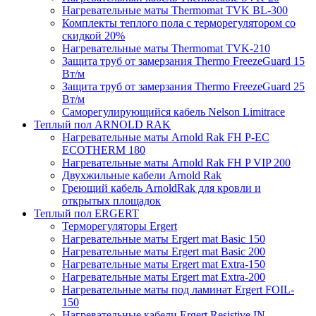
Нагревательные маты Thermomat TVK BL-300
Комплекты теплого пола с терморегулятором со
скидкой 20%
Нагревательные маты Thermomat TVK-210
Защита труб от замерзания Thermo FreezeGuard 15
Вт/м
Защита труб от замерзания Thermo FreezeGuard 25
Вт/м
Саморегулирующийся кабель Nelson Limitrace
Теплый пол ARNOLD RAK
Нагревательные маты Arnold Rak FH P-EC
ECOTHERM 180
Нагревательные маты Arnold Rak FH P VIP 200
Двухжильные кабели Arnold Rak
Греющий кабель ArnoldRak для кровли и
открытых площадок
Теплый пол ERGERT
Терморегуляторы Ergert
Нагревательные маты Ergert mat Basic 150
Нагревательные маты Ergert mat Basic 200
Нагревательные маты Ergert mat Extra-150
Нагревательные маты Ergert mat Extra-200
Нагревательные маты под ламинат Ergert FOIL-
150
Нагревательные кабели Ergert Resistive IN-