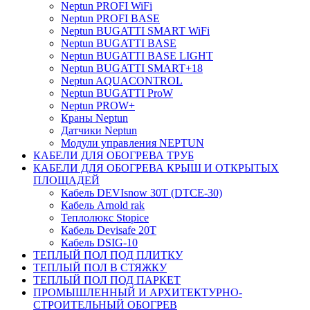
Neptun PROFI WiFi
Neptun PROFI BASE
Neptun BUGATTI SMART WiFi
Neptun BUGATTI BASE
Neptun BUGATTI BASE LIGHT
Neptun BUGATTI SMART+18
Neptun AQUACONTROL
Neptun BUGATTI ProW
Neptun PROW+
Краны Neptun
Датчики Neptun
Модули управления NEPTUN
КАБЕЛИ ДЛЯ ОБОГРЕВА ТРУБ
КАБЕЛИ ДЛЯ ОБОГРЕВА КРЫШ И ОТКРЫТЫХ
ПЛОЩАДЕЙ
Кабель DEVIsnow 30Т (DTCE-30)
Кабель Arnold rak
Теплолюкс Stopice
Кабель Devisafe 20T
Кабель DSIG-10
ТЕПЛЫЙ ПОЛ ПОД ПЛИТКУ
ТЕПЛЫЙ ПОЛ В СТЯЖКУ
ТЕПЛЫЙ ПОЛ ПОД ПАРКЕТ
ПРОМЫШЛЕННЫЙ И АРХИТЕКТУРНО-
СТРОИТЕЛЬНЫЙ ОБОГРЕВ