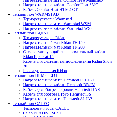
Нагревательные маты ComfortHeat MinimatD
Нагревательные кабели ComfortHeat SMC
Кабель ComfortHeat HTM2-CT
Теплый пол WARMSTAD
Терморегуляторы Warmstad
Нагревательные маты Warmstad WSM
Нагревательные кабели Warmstad WSS
Теплый пол РИДАН
Терморегуляторы Ridan
Нагревательный мат Ridan TF-150
Нагревательный мат Ridan TF-200
Саморегулирующийся нагревательный кабель
Ridan Pipeheat-15
Кабель для системы антиобледенения Ridan Snow-
30
Блоки управления Ridan
Теплый пол HEMSTEDT
Нагревательные маты Hemstedt DH 150
Нагревательные кабели Hemstedt BR-IM
Кабель для обогрева кровли Hemstedt DAS
Кабель для обогрева труб Hemstedt FS
Нагревательные маты Hemstedt ALU-Z
Теплый пол CALEO
Терморегуляторы CALEO
Caleo PLATINUM 230