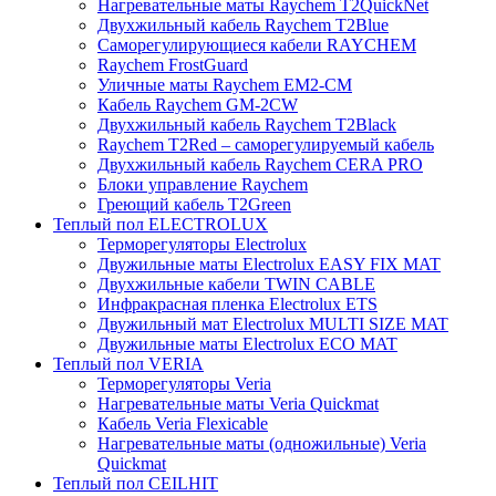
Нагревательные маты Raychem T2QuickNet
Двухжильный кабель Raychem T2Blue
Саморегулирующиеся кабели RAYCHEM
Raychem FrostGuard
Уличные маты Raychem EM2-CM
Кабель Raychem GM-2CW
Двухжильный кабель Raychem T2Black
Raychem T2Red – саморегулируемый кабель
Двухжильный кабель Raychem CERA PRO
Блоки управление Raychem
Греющий кабель T2Green
Теплый пол ELECTROLUX
Терморегуляторы Electrolux
Двужильные маты Electrolux EASY FIX MAT
Двухжильные кабели TWIN CABLE
Инфракрасная пленка Electrolux ETS
Двужильный мат Electrolux MULTI SIZE MAT
Двужильные маты Electrolux ECO MAT
Теплый пол VERIA
Терморегуляторы Veria
Нагревательные маты Veria Quickmat
Кабель Veria Flexicable
Нагревательные маты (одножильные) Veria
Quickmat
Теплый пол CEILHIT