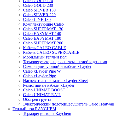
Caleo GOLD 170
Caleo GOLD 230
Caleo SILVER 150
Caleo SILVER 220
Caleo LINE 130
Комплектующие Caleo
Caleo SUPERMAT 130
Caleo EASYMAT 140
Caleo EASYMAT 180
Caleo SUPERMAT 200
Кабель CALEO CABLE
Кабель CALEO SUPERCABLE
Мобильный теплый пол
Терморегуляторы для систем антиобледенения
Саморегулирующийся кабели xLayder
Caleo xLayder Pipe W
Caleo xLayder Pipe
Нагревательные маты xLayder Street
Резистивные кабели xLayder
Caleo UNIMAT BOOST
Caleo UNIMAT RAIL
Обогрев грунта
Электрический полотенцесушитель Caleo Heatwall
Теплый пол RAYCHEM
Терморегуляторы Raychem