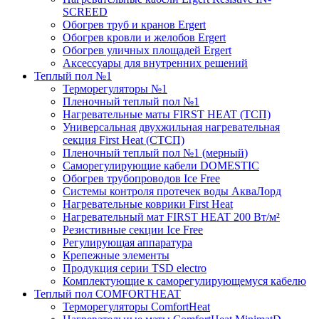
SCREED
Обогрев труб и кранов Ergert
Обогрев кровли и желобов Ergert
Обогрев уличных площадей Ergert
Аксессуары для внутренних решений
Теплый пол №1
Терморегуляторы №1
Пленочный теплый пол №1
Нагревательные маты FIRST HEAT (ТСП)
Универсальная двухжильная нагревательная
секция First Heat (СТСП)
Пленочный теплый пол №1 (мерный)
Саморегулирующие кабели DOMESTIC
Обогрев трубопроводов Ice Free
Системы контроля протечек воды АкваЛорд
Нагревательные коврики First Heat
Нагревательный мат FIRST HEAT 200 Вт/м²
Резистивные секции Ice Free
Регулирующая аппаратура
Крепежные элементы
Продукция серии TSD electro
Комплектующие к саморегулирующемуся кабелю
Теплый пол COMFORTHEAT
Терморегуляторы ComfortHeat