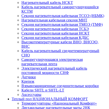
Нагревательный кабель НCKТ
Кабель нагревательный саморегулирующийся
КСТМ
Секция нагревательная кабельная ТСОЭ (НБМК)
Нагревательная кабельная секция МНТ
Секция нагревательная кабельная ТМОЭ (ТМФ)
Секция нагревательная кабельная ТСБЭ
Секция нагревательная кабельная НСКТ
Секция нагревательная кабельная КДБС
Высокотемпературные кабели ВНО, ВНОЭО,
ВНС
Кабель нагревательный среднетемпературный
СНО
Саморегулирующаяся электрическая
нагревательная лента
Электрический нагревательный кабель
постоянной мощности СНФ
Датчики
Крепеж
Взрывозащищенные соединительные коробки
Кабели SHTL и SHTL-LT
Аксессуары
Теплый пол НАЦИОНАЛЬНЫЙ КОМФОРТ
Терморегуляторы «Национальный Комфорт»
Двухжильные нагревательные маты 2НК