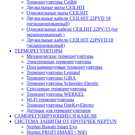
Терморегуляторы Ceilhit
Двужильные маты CEILHIT
Одножильные маты CEILHIT
Двужильные кабели CEILHIT 22PVD 18
(неэкранированный)
Одножильные кабели CEILHIT 22PV/15 (не
экранированный )
Двужильные кабели CEILHIT 22PSVD/18
(экранированный)
ТЕРМОРЕГУЛЯТОРЫ
Механические терморегуляторы
Электронные терморегуляторы
Программируемые терморегуляторы
Терморегуляторы Legrand
Терморегуляторы GIRA
Терморегуляторы Schneider Electric
Сенсорные терморегуляторы
Терморегуляторы WERKEL
Wi-Fi терморегуляторы
Терморегуляторы OneKeyElectro
Датчики для терморегуляторов
САМОРЕГУЛИРУЮЩИЕСЯ КАБЕЛИ
СИСТЕМА ЗАЩИТЫ ОТ ПРОТЕЧЕК NEPTUN
Neptun Bugatti Smart Evo
Neptun PROFI SMART+ WiFi