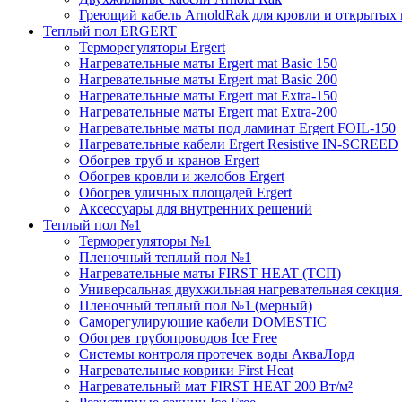
Греющий кабель ArnoldRak для кровли и открытых
Теплый пол ERGERT
Терморегуляторы Ergert
Нагревательные маты Ergert mat Basic 150
Нагревательные маты Ergert mat Basic 200
Нагревательные маты Ergert mat Extra-150
Нагревательные маты Ergert mat Extra-200
Нагревательные маты под ламинат Ergert FOIL-150
Нагревательные кабели Ergert Resistive IN-SCREED
Обогрев труб и кранов Ergert
Обогрев кровли и желобов Ergert
Обогрев уличных площадей Ergert
Аксессуары для внутренних решений
Теплый пол №1
Терморегуляторы №1
Пленочный теплый пол №1
Нагревательные маты FIRST HEAT (ТСП)
Универсальная двухжильная нагревательная секция 
Пленочный теплый пол №1 (мерный)
Саморегулирующие кабели DOMESTIC
Обогрев трубопроводов Ice Free
Системы контроля протечек воды АкваЛорд
Нагревательные коврики First Heat
Нагревательный мат FIRST HEAT 200 Вт/м²