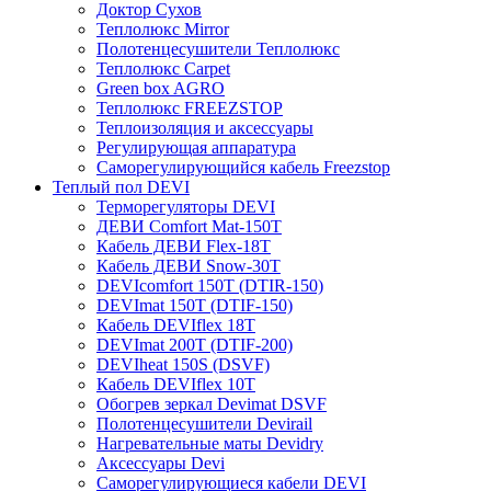
Доктор Сухов
Теплолюкс Mirror
Полотенцесушители Теплолюкс
Теплолюкс Carpet
Green box AGRO
Теплолюкс FREEZSTOP
Теплоизоляция и аксессуары
Регулирующая аппаратура
Cаморегулирующийся кабель Freezstop
Теплый пол DEVI
Терморегуляторы DEVI
ДЕВИ Comfort Mat-150T
Кабель ДЕВИ Flex-18T
Кабель ДЕВИ Snow-30T
DEVIcomfort 150T (DTIR-150)
DEVImat 150T (DTIF-150)
Кабель DEVIflex 18T
DEVImat 200T (DTIF-200)
DEVIheat 150S (DSVF)
Кабель DEVIflex 10T
Обогрев зеркал Devimat DSVF
Полотенцесушители Devirail
Нагревательные маты Devidry
Аксессуары Devi
Саморегулирующиеся кабели DEVI