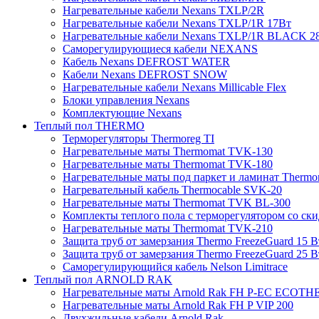
Нагревательные кабели Nexans TXLP/2R
Нагревательные кабели Nexans TXLP/1R 17Вт
Нагревательные кабели Nexans TXLP/1R BLACK 2
Саморегулирующиеся кабели NEXANS
Кабель Nexans DEFROST WATER
Кабели Nexans DEFROST SNOW
Нагревательные кабели Nexans Millicable Flex
Блоки управления Nexans
Комплектующие Nexans
Теплый пол THERMO
Терморегуляторы Thermoreg TI
Нагревательные маты Thermomat TVK-130
Нагревательные маты Thermomat TVK-180
Нагревательные маты под паркет и ламинат Thermo
Нагревательный кабель Thermocable SVK-20
Нагревательные маты Thermomat TVK BL-300
Комплекты теплого пола с терморегулятором со ск
Нагревательные маты Thermomat TVK-210
Защита труб от замерзания Thermo FreezeGuard 15 В
Защита труб от замерзания Thermo FreezeGuard 25 В
Саморегулирующийся кабель Nelson Limitrace
Теплый пол ARNOLD RAK
Нагревательные маты Arnold Rak FH P-EC ECOTH
Нагревательные маты Arnold Rak FH P VIP 200
Двухжильные кабели Arnold Rak