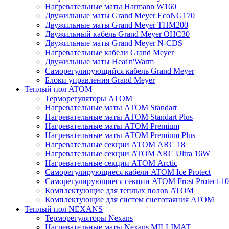
Нагревательные маты Harmann W160
Двужильные маты Grand Meyer EcoNG170
Двужильные маты Grand Meyer THM200
Двужильный кабель Grand Meyer OHC30
Двужильные маты Grand Meyer N-CDS
Нагревательные кабели Grand Meyer
Двужильные маты Heat'n'Warm
Саморегулирующийся кабель Grand Meyer
Блоки управления Grand Meyer
Теплый пол ATOM
Терморегуляторы АТОМ
Нагревательные маты АТОМ Standart
Нагревательные маты АТОМ Standart Plus
Нагревательные маты АТОМ Premium
Нагревательные маты АТОМ Premium Plus
Нагревательные секции АТОМ ARC 18
Нагревательные секции ATOM ARC Ultra 16W
Нагревательные секции АТОМ Arctic
Саморегулирующиеся кабели ATOM Ice Protect
Саморегулирующиеся секции ATOM Frost Protect-10
Комплектующие для теплых полов ATOM
Комплектующие для систем снеготаяния ATOM
Теплый пол NEXANS
Терморегуляторы Nexans
Нагревательные маты Nexans MILLIMAT