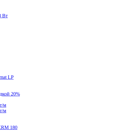
8 Вт
mat LP
идкой 20%
т/м
т/м
ERM 180