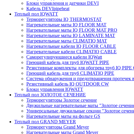
Блоки управления и датчики DEVI
Кабель DEVIpipeheat
Теплый пол IQWATT
Терморегуляторы IQ THERMOSTAT
Нагревательные маты IQ FLOOR MAT
Нагревательные маты IQ FLOOR MAT PRO
Нагревательные маты IQ LAMINATE MAT
Нагревательные маты CLIMATIQ MAT
Нагревательные кабели IQ FLOOR CABLE
Нагревательные кабели CLIMATIQ CABLE
Саморегулирующиеся кабели IQWatt
Греющий кабель для труб IQWATT PIPE
Резистивные комплекты для обогрева труб IQ PIP
Греющий кабель для труб CLIMATIQ PIPE
Система обнаружения и предотвращения протечек
Резистивный кабель IQ OUTDOOR CW
Блоки управления IQWATT
Теплый пол ЗОЛОТОЕ СЕЧЕНИЕ
Терморегуляторы Золотое сечение
Двужильные нагревательные маты "Золотое сечени
Универсальные двужильные секции "Золотое сечен
Нагревательные маты на фольге GS
Теплый пол GRAND MEYER
Терморегуляторы Grand Meyer
Нагревательные маты Grand Meyer