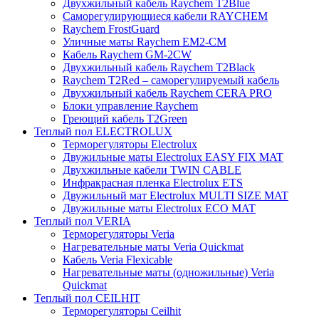
Двухжильный кабель Raychem T2Blue
Саморегулирующиеся кабели RAYCHEM
Raychem FrostGuard
Уличные маты Raychem EM2-CM
Кабель Raychem GM-2CW
Двухжильный кабель Raychem T2Black
Raychem T2Red – саморегулируемый кабель
Двухжильный кабель Raychem CERA PRO
Блоки управление Raychem
Греющий кабель T2Green
Теплый пол ELECTROLUX
Терморегуляторы Electrolux
Двужильные маты Electrolux EASY FIX MAT
Двухжильные кабели TWIN CABLE
Инфракрасная пленка Electrolux ETS
Двужильный мат Electrolux MULTI SIZE MAT
Двужильные маты Electrolux ECO MAT
Теплый пол VERIA
Терморегуляторы Veria
Нагревательные маты Veria Quickmat
Кабель Veria Flexicable
Нагревательные маты (одножильные) Veria
Quickmat
Теплый пол CEILHIT
Терморегуляторы Ceilhit