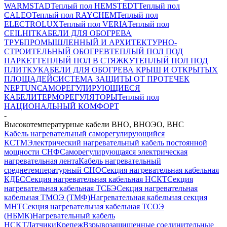
WARMSTAD
Теплый пол HEMSTEDT
Теплый пол
CALEO
Теплый пол RAYCHEM
Теплый пол
ELECTROLUX
Теплый пол VERIA
Теплый пол
CEILHIT
КАБЕЛИ ДЛЯ ОБОГРЕВА
ТРУБ
ПРОМЫШЛЕННЫЙ И АРХИТЕКТУРНО-
СТРОИТЕЛЬНЫЙ ОБОГРЕВ
ТЕПЛЫЙ ПОЛ ПОД
ПАРКЕТ
ТЕПЛЫЙ ПОЛ В СТЯЖКУ
ТЕПЛЫЙ ПОЛ ПОД
ПЛИТКУ
КАБЕЛИ ДЛЯ ОБОГРЕВА КРЫШ И ОТКРЫТЫХ
ПЛОЩАДЕЙ
СИСТЕМА ЗАЩИТЫ ОТ ПРОТЕЧЕК
NEPTUN
САМОРЕГУЛИРУЮЩИЕСЯ
КАБЕЛИ
ТЕРМОРЕГУЛЯТОРЫ
Теплый пол
НАЦИОНАЛЬНЫЙ КОМФОРТ
-
Высокотемпературные кабели ВНО, ВНОЭО, ВНС
Кабель нагревательный саморегулирующийся
КСТМ
Электрический нагревательный кабель постоянной
мощности СНФ
Саморегулирующаяся электрическая
нагревательная лента
Кабель нагревательный
среднетемпературный СНО
Секция нагревательная кабельная
КДБС
Секция нагревательная кабельная НСКТ
Секция
нагревательная кабельная ТСБЭ
Секция нагревательная
кабельная ТМОЭ (ТМФ)
Нагревательная кабельная секция
МНТ
Секция нагревательная кабельная ТСОЭ
(НБМК)
Нагревательный кабель
НCKТ
Датчики
Крепеж
Взрывозащищенные соединительные