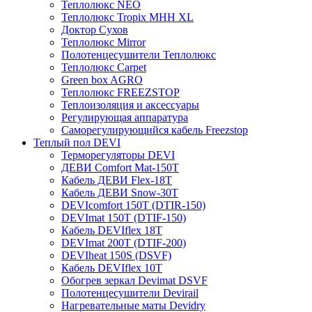
Теплолюкс NEO
Теплолюкс Tropix МНН XL
Доктор Сухов
Теплолюкс Mirror
Полотенцесушители Теплолюкс
Теплолюкс Carpet
Green box AGRO
Теплолюкс FREEZSTOP
Теплоизоляция и аксессуары
Регулирующая аппаратура
Cаморегулирующийся кабель Freezstop
Теплый пол DEVI
Терморегуляторы DEVI
ДЕВИ Comfort Mat-150T
Кабель ДЕВИ Flex-18T
Кабель ДЕВИ Snow-30T
DEVIcomfort 150T (DTIR-150)
DEVImat 150T (DTIF-150)
Кабель DEVIflex 18T
DEVImat 200T (DTIF-200)
DEVIheat 150S (DSVF)
Кабель DEVIflex 10T
Обогрев зеркал Devimat DSVF
Полотенцесушители Devirail
Нагревательные маты Devidry