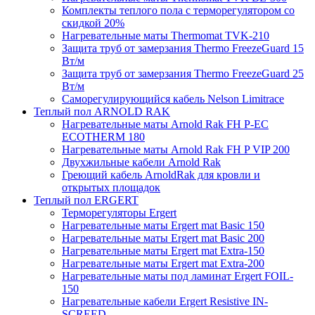
Комплекты теплого пола с терморегулятором со
скидкой 20%
Нагревательные маты Thermomat TVK-210
Защита труб от замерзания Thermo FreezeGuard 15
Вт/м
Защита труб от замерзания Thermo FreezeGuard 25
Вт/м
Саморегулирующийся кабель Nelson Limitrace
Теплый пол ARNOLD RAK
Нагревательные маты Arnold Rak FH P-EC
ECOTHERM 180
Нагревательные маты Arnold Rak FH P VIP 200
Двухжильные кабели Arnold Rak
Греющий кабель ArnoldRak для кровли и
открытых площадок
Теплый пол ERGERT
Терморегуляторы Ergert
Нагревательные маты Ergert mat Basic 150
Нагревательные маты Ergert mat Basic 200
Нагревательные маты Ergert mat Extra-150
Нагревательные маты Ergert mat Extra-200
Нагревательные маты под ламинат Ergert FOIL-
150
Нагревательные кабели Ergert Resistive IN-
SCREED