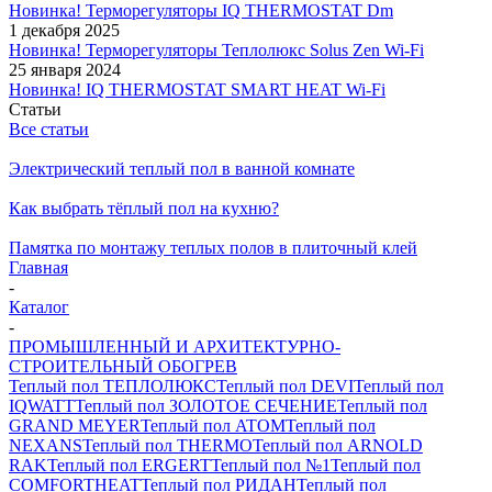
Новинка! Терморегуляторы IQ THERMOSTAT Dm
1 декабря 2025
Новинка! Терморегуляторы Теплолюкс Solus Zen Wi-Fi
25 января 2024
Новинка! IQ THERMOSTAT SMART HEAT Wi-Fi
Статьи
Все статьи
Электрический теплый пол в ванной комнате
Как выбрать тёплый пол на кухню?
Памятка по монтажу теплых полов в плиточный клей
Главная
-
Каталог
-
ПРОМЫШЛЕННЫЙ И АРХИТЕКТУРНО-
СТРОИТЕЛЬНЫЙ ОБОГРЕВ
Теплый пол ТЕПЛОЛЮКС
Теплый пол DEVI
Теплый пол
IQWATT
Теплый пол ЗОЛОТОЕ СЕЧЕНИЕ
Теплый пол
GRAND MEYER
Теплый пол ATOM
Теплый пол
NEXANS
Теплый пол THERMO
Теплый пол ARNOLD
RAK
Теплый пол ERGERT
Теплый пол №1
Теплый пол
COMFORTHEAT
Теплый пол РИДАН
Теплый пол