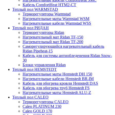
Нагревательные кабели ComfortHeat SMC
Кабель ComfortHeat HTM2-CT
Теплый пол WARMSTAD
Терморегуляторы Warmstad
Нагревательные маты Warmstad WSM
Нагревательные кабели Warmstad WSS
Теплый пол РИДАН
Терморегуляторы Ridan
Нагревательный мат Ridan TF-150
Нагревательный мат Ridan TF-200
Саморегулирующийся нагревательный кабель
Ridan Pipeheat-15
Кабель для системы антиобледенения Ridan Snow-
30
Блоки управления Ridan
Теплый пол HEMSTEDT
Нагревательные маты Hemstedt DH 150
Нагревательные кабели Hemstedt BR-IM
Кабель для обогрева кровли Hemstedt DAS
Кабель для обогрева труб Hemstedt FS
Нагревательные маты Hemstedt ALU-Z
Теплый пол CALEO
Терморегуляторы CALEO
Caleo PLATINUM 230
Caleo GOLD 170