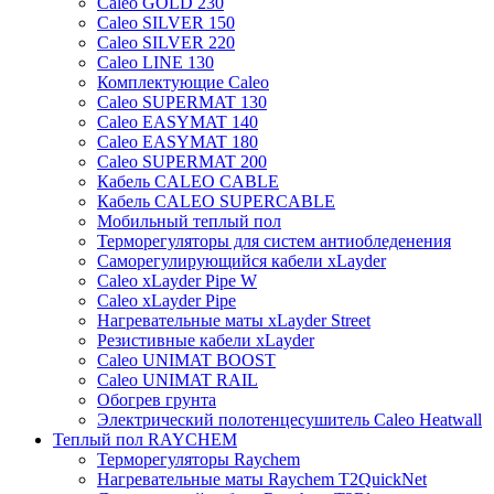
Caleo GOLD 230
Caleo SILVER 150
Caleo SILVER 220
Caleo LINE 130
Комплектующие Caleo
Caleo SUPERMAT 130
Caleo EASYMAT 140
Caleo EASYMAT 180
Caleo SUPERMAT 200
Кабель CALEO CABLE
Кабель CALEO SUPERCABLE
Мобильный теплый пол
Терморегуляторы для систем антиобледенения
Саморегулирующийся кабели xLayder
Caleo xLayder Pipe W
Caleo xLayder Pipe
Нагревательные маты xLayder Street
Резистивные кабели xLayder
Caleo UNIMAT BOOST
Caleo UNIMAT RAIL
Обогрев грунта
Электрический полотенцесушитель Caleo Heatwall
Теплый пол RAYCHEM
Терморегуляторы Raychem
Нагревательные маты Raychem T2QuickNet