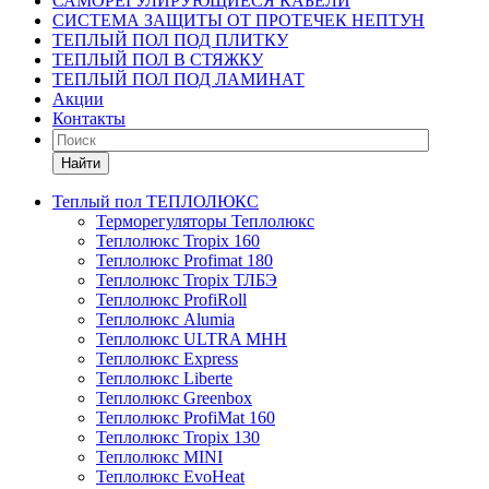
САМОРЕГУЛИРУЮЩИЕСЯ КАБЕЛИ
СИСТЕМА ЗАЩИТЫ ОТ ПРОТЕЧЕК НЕПТУН
ТЕПЛЫЙ ПОЛ ПОД ПЛИТКУ
ТЕПЛЫЙ ПОЛ В СТЯЖКУ
ТЕПЛЫЙ ПОЛ ПОД ЛАМИНАТ
Акции
Контакты
Найти
Теплый пол ТЕПЛОЛЮКС
Терморегуляторы Теплолюкс
Теплолюкс Tropix 160
Теплолюкс Profimat 180
Теплолюкс Tropix ТЛБЭ
Теплолюкс ProfiRoll
Теплолюкс Alumia
Теплолюкс ULTRA МНН
Теплолюкс Express
Теплолюкс Liberte
Теплолюкс Greenbox
Теплолюкс ProfiMat 160
Теплолюкс Tropix 130
Теплолюкс MINI
Теплолюкс EvoHeat