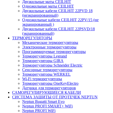
Двужильные маты CEILHIT
Одножильные маты CEILHIT
Двужильные кабели CEILHIT 22PVD 18
(неэкранированный)
Одножильные кабели CEILHIT 22PV/15 (не
экранированный )
Двужильные кабели CEILHIT 22PSVD/18
(экранированный)
ТЕРМОРЕГУЛЯТОРЫ
Механические терморегуляторы
Электронные терморегуляторы
Программируемые терморегуляторы
Терморегуляторы Legrand
Терморегуляторы GIRA
Терморегуляторы Schneider Electric
Сенсорные терморегуляторы
Терморегуляторы WERKEL
Wi-Fi терморегуляторы
Терморегуляторы OneKeyElectro
Датчики для терморегуляторов
САМОРЕГУЛИРУЮЩИЕСЯ КАБЕЛИ
СИСТЕМА ЗАЩИТЫ ОТ ПРОТЕЧЕК NEPTUN
Neptun Bugatti Smart Evo
Neptun PROFI SMART+ WiFi
Neptun PROFI WiFi