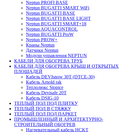
Neptun PROFI BASE
Neptun BUGATTI SMART WiFi
Neptun BUGATTI BASE
Neptun BUGATTI BASE LIGHT
Neptun BUGATTI SMART+18
Neptun AQUACONTROL
Neptun BUGATTI ProW
Neptun PROW+
Краны Neptun
Датчики Neptun
Модули управления NEPTUN
КАБЕЛИ ДЛЯ ОБОГРЕВА ТРУБ
КАБЕЛИ ДЛЯ ОБОГРЕВА КРЫШ И ОТКРЫТЫХ
ПЛОЩАДЕЙ
Кабель DEVIsnow 30Т (DTCE-30)
Кабель Arnold rak
Теплолюкс Stopice
Кабель Devisafe 20T
Кабель DSIG-10
ТЕПЛЫЙ ПОЛ ПОД ПЛИТКУ
ТЕПЛЫЙ ПОЛ В СТЯЖКУ
ТЕПЛЫЙ ПОЛ ПОД ПАРКЕТ
ПРОМЫШЛЕННЫЙ И АРХИТЕКТУРНО-
СТРОИТЕЛЬНЫЙ ОБОГРЕВ
Нагревательный кабель НCKТ