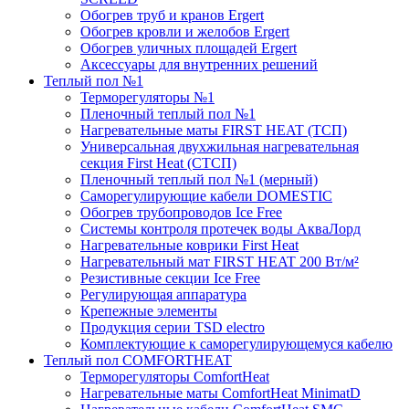
Обогрев труб и кранов Ergert
Обогрев кровли и желобов Ergert
Обогрев уличных площадей Ergert
Аксессуары для внутренних решений
Теплый пол №1
Терморегуляторы №1
Пленочный теплый пол №1
Нагревательные маты FIRST HEAT (ТСП)
Универсальная двухжильная нагревательная
секция First Heat (СТСП)
Пленочный теплый пол №1 (мерный)
Саморегулирующие кабели DOMESTIC
Обогрев трубопроводов Ice Free
Системы контроля протечек воды АкваЛорд
Нагревательные коврики First Heat
Нагревательный мат FIRST HEAT 200 Вт/м²
Резистивные секции Ice Free
Регулирующая аппаратура
Крепежные элементы
Продукция серии TSD electro
Комплектующие к саморегулирующемуся кабелю
Теплый пол COMFORTHEAT
Терморегуляторы ComfortHeat
Нагревательные маты ComfortHeat MinimatD