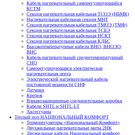
Кабель нагревательный саморегулирующийся
КСТМ
Секция нагревательная кабельная ТСОЭ (НБМК)
Нагревательная кабельная секция МНТ
Секция нагревательная кабельная ТМОЭ (ТМФ)
Секция нагревательная кабельная ТСБЭ
Секция нагревательная кабельная НСКТ
Секция нагревательная кабельная КДБС
Высокотемпературные кабели ВНО, ВНОЭО,
ВНС
Кабель нагревательный среднетемпературный
СНО
Саморегулирующаяся электрическая
нагревательная лента
Электрический нагревательный кабель
постоянной мощности СНФ
Датчики
Крепеж
Взрывозащищенные соединительные коробки
Кабели SHTL и SHTL-LT
Аксессуары
Теплый пол НАЦИОНАЛЬНЫЙ КОМФОРТ
Терморегуляторы «Национальный Комфорт»
Двухжильные нагревательные маты 2НК
Двужильные кабели Национальный комфорт