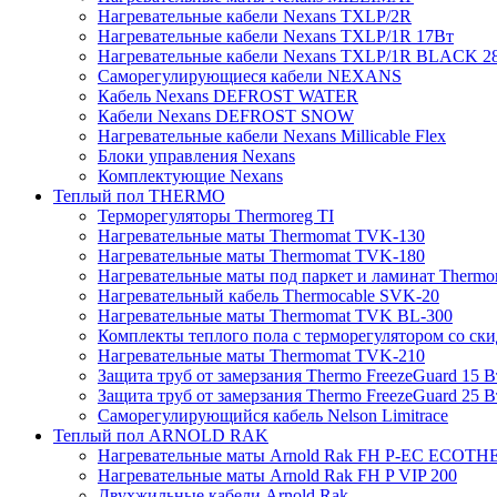
Нагревательные кабели Nexans TXLP/2R
Нагревательные кабели Nexans TXLP/1R 17Вт
Нагревательные кабели Nexans TXLP/1R BLACK 2
Саморегулирующиеся кабели NEXANS
Кабель Nexans DEFROST WATER
Кабели Nexans DEFROST SNOW
Нагревательные кабели Nexans Millicable Flex
Блоки управления Nexans
Комплектующие Nexans
Теплый пол THERMO
Терморегуляторы Thermoreg TI
Нагревательные маты Thermomat TVK-130
Нагревательные маты Thermomat TVK-180
Нагревательные маты под паркет и ламинат Thermo
Нагревательный кабель Thermocable SVK-20
Нагревательные маты Thermomat TVK BL-300
Комплекты теплого пола с терморегулятором со ск
Нагревательные маты Thermomat TVK-210
Защита труб от замерзания Thermo FreezeGuard 15 В
Защита труб от замерзания Thermo FreezeGuard 25 В
Саморегулирующийся кабель Nelson Limitrace
Теплый пол ARNOLD RAK
Нагревательные маты Arnold Rak FH P-EC ECOTH
Нагревательные маты Arnold Rak FH P VIP 200
Двухжильные кабели Arnold Rak