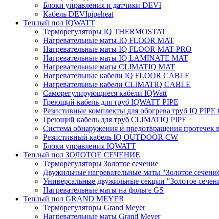
Блоки управления и датчики DEVI
Кабель DEVIpipeheat
Теплый пол IQWATT
Терморегуляторы IQ THERMOSTAT
Нагревательные маты IQ FLOOR MAT
Нагревательные маты IQ FLOOR MAT PRO
Нагревательные маты IQ LAMINATE MAT
Нагревательные маты CLIMATIQ MAT
Нагревательные кабели IQ FLOOR CABLE
Нагревательные кабели CLIMATIQ CABLE
Саморегулирующиеся кабели IQWatt
Греющий кабель для труб IQWATT PIPE
Резистивные комплекты для обогрева труб IQ PIP
Греющий кабель для труб CLIMATIQ PIPE
Система обнаружения и предотвращения протечек
Резистивный кабель IQ OUTDOOR CW
Блоки управления IQWATT
Теплый пол ЗОЛОТОЕ СЕЧЕНИЕ
Терморегуляторы Золотое сечение
Двужильные нагревательные маты "Золотое сечени
Универсальные двужильные секции "Золотое сечен
Нагревательные маты на фольге GS
Теплый пол GRAND MEYER
Терморегуляторы Grand Meyer
Нагревательные маты Grand Meyer