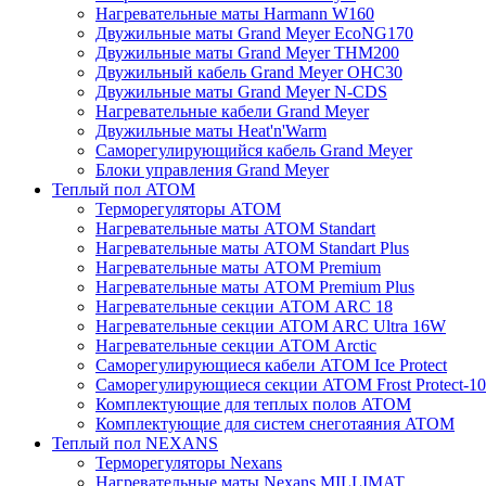
Нагревательные маты Harmann W160
Двужильные маты Grand Meyer EcoNG170
Двужильные маты Grand Meyer THM200
Двужильный кабель Grand Meyer OHC30
Двужильные маты Grand Meyer N-CDS
Нагревательные кабели Grand Meyer
Двужильные маты Heat'n'Warm
Саморегулирующийся кабель Grand Meyer
Блоки управления Grand Meyer
Теплый пол ATOM
Терморегуляторы АТОМ
Нагревательные маты АТОМ Standart
Нагревательные маты АТОМ Standart Plus
Нагревательные маты АТОМ Premium
Нагревательные маты АТОМ Premium Plus
Нагревательные секции АТОМ ARC 18
Нагревательные секции ATOM ARC Ultra 16W
Нагревательные секции АТОМ Arctic
Саморегулирующиеся кабели ATOM Ice Protect
Саморегулирующиеся секции ATOM Frost Protect-10
Комплектующие для теплых полов ATOM
Комплектующие для систем снеготаяния ATOM
Теплый пол NEXANS
Терморегуляторы Nexans
Нагревательные маты Nexans MILLIMAT