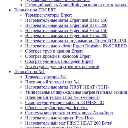
Греющий кабель ArnoldRak для кровли и открытых
Теплый пол ERGERT
Терморегуляторы Ergert
Нагревательные маты Ergert mat Basic 150
Нагревательные маты Ergert mat Basic 200
Нагревательные маты Ergert mat Extra-150
Нагревательные маты Ergert mat Extra-200
Нагревательные маты под ламинат Ergert FOIL-150
Нагревательные кабели Ergert Resistive IN-SCREED
Обогрев труб и кранов Ergert
Обогрев кровли и желобов Ergert
Обогрев уличных площадей Ergert
Аксессуары для внутренних решений
Теплый пол №1
Терморегуляторы №1
Пленочный теплый пол №1
Нагревательные маты FIRST HEAT (ТСП)
Универсальная двухжильная нагревательная секция 
Пленочный теплый пол №1 (мерный)
Саморегулирующие кабели DOMESTIC
Обогрев трубопроводов Ice Free
Системы контроля протечек воды АкваЛорд
Нагревательные коврики First Heat
Нагревательный мат FIRST HEAT 200 Вт/м²