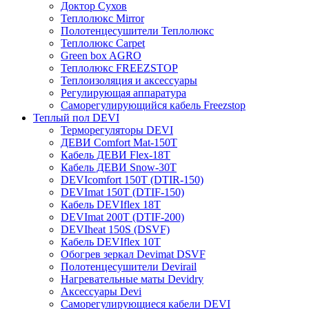
Доктор Сухов
Теплолюкс Mirror
Полотенцесушители Теплолюкс
Теплолюкс Carpet
Green box AGRO
Теплолюкс FREEZSTOP
Теплоизоляция и аксессуары
Регулирующая аппаратура
Cаморегулирующийся кабель Freezstop
Теплый пол DEVI
Терморегуляторы DEVI
ДЕВИ Comfort Mat-150T
Кабель ДЕВИ Flex-18T
Кабель ДЕВИ Snow-30T
DEVIcomfort 150T (DTIR-150)
DEVImat 150T (DTIF-150)
Кабель DEVIflex 18T
DEVImat 200T (DTIF-200)
DEVIheat 150S (DSVF)
Кабель DEVIflex 10T
Обогрев зеркал Devimat DSVF
Полотенцесушители Devirail
Нагревательные маты Devidry
Аксессуары Devi
Саморегулирующиеся кабели DEVI