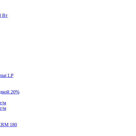
8 Вт
mat LP
идкой 20%
т/м
т/м
ERM 180