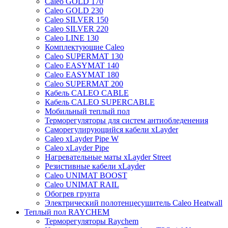
Caleo GOLD 170
Caleo GOLD 230
Caleo SILVER 150
Caleo SILVER 220
Caleo LINE 130
Комплектующие Caleo
Caleo SUPERMAT 130
Caleo EASYMAT 140
Caleo EASYMAT 180
Caleo SUPERMAT 200
Кабель CALEO CABLE
Кабель CALEO SUPERCABLE
Мобильный теплый пол
Терморегуляторы для систем антиобледенения
Саморегулирующийся кабели xLayder
Caleo xLayder Pipe W
Caleo xLayder Pipe
Нагревательные маты xLayder Street
Резистивные кабели xLayder
Caleo UNIMAT BOOST
Caleo UNIMAT RAIL
Обогрев грунта
Электрический полотенцесушитель Caleo Heatwall
Теплый пол RAYCHEM
Терморегуляторы Raychem