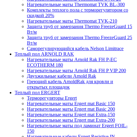
Нагревательные маты Thermomat TVK BL-300
Комплекты теплого пола с терморегулятором со
скидкой 20%
Нагревательные маты Thermomat TVK-210
Защита труб от замерзания Thermo FreezeGuard 15
Вт/м
Защита труб от замерзания Thermo FreezeGuard 25
Вт/м
Саморегулирующийся кабель Nelson Limitrace
Теплый пол ARNOLD RAK
Нагревательные маты Arnold Rak FH P-EC
ECOTHERM 180
Нагревательные маты Arnold Rak FH P VIP 200
Двухжильные кабели Arnold Rak
Греющий кабель ArnoldRak для кровли и
открытых площадок
Теплый пол ERGERT
Терморегуляторы Ergert
Нагревательные маты Ergert mat Basic 150
Нагревательные маты Ergert mat Basic 200
Нагревательные маты Ergert mat Extra-150
Нагревательные маты Ergert mat Extra-200
Нагревательные маты под ламинат Ergert FOIL-
150
Нагревательные кабели Ergert Resistive IN-