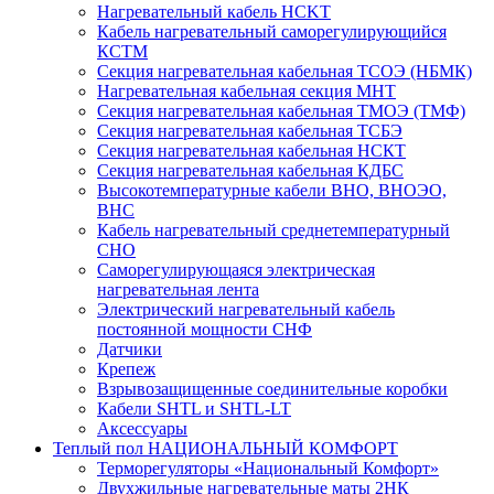
Нагревательный кабель НCKТ
Кабель нагревательный саморегулирующийся
КСТМ
Секция нагревательная кабельная ТСОЭ (НБМК)
Нагревательная кабельная секция МНТ
Секция нагревательная кабельная ТМОЭ (ТМФ)
Секция нагревательная кабельная ТСБЭ
Секция нагревательная кабельная НСКТ
Секция нагревательная кабельная КДБС
Высокотемпературные кабели ВНО, ВНОЭО,
ВНС
Кабель нагревательный среднетемпературный
СНО
Саморегулирующаяся электрическая
нагревательная лента
Электрический нагревательный кабель
постоянной мощности СНФ
Датчики
Крепеж
Взрывозащищенные соединительные коробки
Кабели SHTL и SHTL-LT
Аксессуары
Теплый пол НАЦИОНАЛЬНЫЙ КОМФОРТ
Терморегуляторы «Национальный Комфорт»
Двухжильные нагревательные маты 2НК