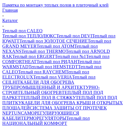
Памятка по монтажу теплых полов в плиточный клей
Главная
-
Каталог
-
Теплый пол CALEO
Теплый пол ТЕПЛОЛЮКС
Теплый пол DEVI
Теплый пол
IQWATT
Теплый пол ЗОЛОТОЕ СЕЧЕНИЕ
Теплый пол
GRAND MEYER
Теплый пол ATOM
Теплый пол
NEXANS
Теплый пол THERMO
Теплый пол ARNOLD
RAK
Теплый пол ERGERT
Теплый пол №1
Теплый пол
COMFORTHEAT
Теплый пол РИДАН
Теплый пол
WARMSTAD
Теплый пол HEMSTEDT
Теплый пол
CALEO
Теплый пол RAYCHEM
Теплый пол
ELECTROLUX
Теплый пол VERIA
Теплый пол
CEILHIT
КАБЕЛИ ДЛЯ ОБОГРЕВА
ТРУБ
ПРОМЫШЛЕННЫЙ И АРХИТЕКТУРНО-
СТРОИТЕЛЬНЫЙ ОБОГРЕВ
ТЕПЛЫЙ ПОЛ ПОД
ПАРКЕТ
ТЕПЛЫЙ ПОЛ В СТЯЖКУ
ТЕПЛЫЙ ПОЛ ПОД
ПЛИТКУ
КАБЕЛИ ДЛЯ ОБОГРЕВА КРЫШ И ОТКРЫТЫХ
ПЛОЩАДЕЙ
СИСТЕМА ЗАЩИТЫ ОТ ПРОТЕЧЕК
NEPTUN
САМОРЕГУЛИРУЮЩИЕСЯ
КАБЕЛИ
ТЕРМОРЕГУЛЯТОРЫ
Теплый пол
НАЦИОНАЛЬНЫЙ КОМФОРТ