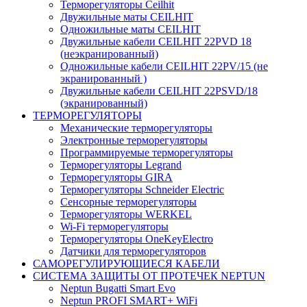
Терморегуляторы Ceilhit
Двужильные маты CEILHIT
Одножильные маты CEILHIT
Двужильные кабели CEILHIT 22PVD 18
(неэкранированный)
Одножильные кабели CEILHIT 22PV/15 (не
экранированный )
Двужильные кабели CEILHIT 22PSVD/18
(экранированный)
ТЕРМОРЕГУЛЯТОРЫ
Механические терморегуляторы
Электронные терморегуляторы
Программируемые терморегуляторы
Терморегуляторы Legrand
Терморегуляторы GIRA
Терморегуляторы Schneider Electric
Сенсорные терморегуляторы
Терморегуляторы WERKEL
Wi-Fi терморегуляторы
Терморегуляторы OneKeyElectro
Датчики для терморегуляторов
САМОРЕГУЛИРУЮЩИЕСЯ КАБЕЛИ
СИСТЕМА ЗАЩИТЫ ОТ ПРОТЕЧЕК NEPTUN
Neptun Bugatti Smart Evo
Neptun PROFI SMART+ WiFi