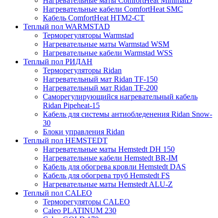
Нагревательные маты ComfortHeat MinimatD
Нагревательные кабели ComfortHeat SMC
Кабель ComfortHeat HTM2-CT
Теплый пол WARMSTAD
Терморегуляторы Warmstad
Нагревательные маты Warmstad WSM
Нагревательные кабели Warmstad WSS
Теплый пол РИДАН
Терморегуляторы Ridan
Нагревательный мат Ridan TF-150
Нагревательный мат Ridan TF-200
Саморегулирующийся нагревательный кабель
Ridan Pipeheat-15
Кабель для системы антиобледенения Ridan Snow-
30
Блоки управления Ridan
Теплый пол HEMSTEDT
Нагревательные маты Hemstedt DH 150
Нагревательные кабели Hemstedt BR-IM
Кабель для обогрева кровли Hemstedt DAS
Кабель для обогрева труб Hemstedt FS
Нагревательные маты Hemstedt ALU-Z
Теплый пол CALEO
Терморегуляторы CALEO
Caleo PLATINUM 230