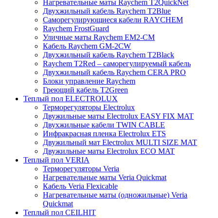
Нагревательные маты Raychem T2QuickNet
Двухжильный кабель Raychem T2Blue
Саморегулирующиеся кабели RAYCHEM
Raychem FrostGuard
Уличные маты Raychem EM2-CM
Кабель Raychem GM-2CW
Двухжильный кабель Raychem T2Black
Raychem T2Red – саморегулируемый кабель
Двухжильный кабель Raychem CERA PRO
Блоки управление Raychem
Греющий кабель T2Green
Теплый пол ELECTROLUX
Терморегуляторы Electrolux
Двужильные маты Electrolux EASY FIX MAT
Двухжильные кабели TWIN CABLE
Инфракрасная пленка Electrolux ETS
Двужильный мат Electrolux MULTI SIZE MAT
Двужильные маты Electrolux ECO MAT
Теплый пол VERIA
Терморегуляторы Veria
Нагревательные маты Veria Quickmat
Кабель Veria Flexicable
Нагревательные маты (одножильные) Veria
Quickmat
Теплый пол CEILHIT