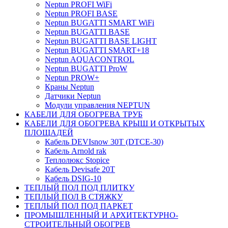
Neptun PROFI WiFi
Neptun PROFI BASE
Neptun BUGATTI SMART WiFi
Neptun BUGATTI BASE
Neptun BUGATTI BASE LIGHT
Neptun BUGATTI SMART+18
Neptun AQUACONTROL
Neptun BUGATTI ProW
Neptun PROW+
Краны Neptun
Датчики Neptun
Модули управления NEPTUN
КАБЕЛИ ДЛЯ ОБОГРЕВА ТРУБ
КАБЕЛИ ДЛЯ ОБОГРЕВА КРЫШ И ОТКРЫТЫХ
ПЛОЩАДЕЙ
Кабель DEVIsnow 30Т (DTCE-30)
Кабель Arnold rak
Теплолюкс Stopice
Кабель Devisafe 20T
Кабель DSIG-10
ТЕПЛЫЙ ПОЛ ПОД ПЛИТКУ
ТЕПЛЫЙ ПОЛ В СТЯЖКУ
ТЕПЛЫЙ ПОЛ ПОД ПАРКЕТ
ПРОМЫШЛЕННЫЙ И АРХИТЕКТУРНО-
СТРОИТЕЛЬНЫЙ ОБОГРЕВ