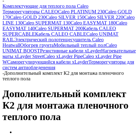
-
Комплектующие для теплого пола Caleo
Терморегуляторы CALEO
Caleo PLATINUM 230
Caleo GOLD
170
Caleo GOLD 230
Caleo SILVER 150
Caleo SILVER 220
Caleo
LINE 130
Caleo SUPERMAT 130
Caleo EASYMAT 180
Caleo
EASYMAT 140
Caleo SUPERMAT 200
Кабель CALEO
SUPERCABLE
Кабель CALEO CABLE
Caleo UNIMAT
RAIL
Электрический полотенцесушитель Caleo
Heatwall
Обогрев грунта
Мобильный теплый пол
Caleo
UNIMAT BOOST
Резистивные кабели xLayder
Нагревательные
маты xLayder Street
Caleo xLayder Pipe
Caleo xLayder Pipe
W
Саморегулирующийся кабели xLayder
Терморегуляторы для
систем антиобледенения
-
Дополнительный комплект К2 для монтажа пленочного
теплого пола
Дополнительный комплект
К2 для монтажа пленочного
теплого пола