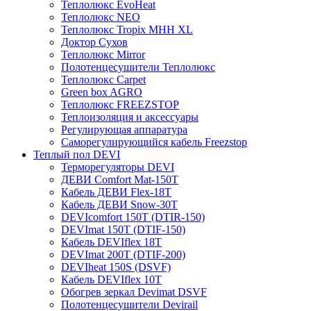
Теплолюкс EvoHeat
Теплолюкс NEO
Теплолюкс Tropix МНН XL
Доктор Сухов
Теплолюкс Mirror
Полотенцесушители Теплолюкс
Теплолюкс Carpet
Green box AGRO
Теплолюкс FREEZSTOP
Теплоизоляция и аксессуары
Регулирующая аппаратура
Cаморегулирующийся кабель Freezstop
Теплый пол DEVI
Терморегуляторы DEVI
ДЕВИ Comfort Mat-150T
Кабель ДЕВИ Flex-18T
Кабель ДЕВИ Snow-30T
DEVIcomfort 150T (DTIR-150)
DEVImat 150T (DTIF-150)
Кабель DEVIflex 18T
DEVImat 200T (DTIF-200)
DEVIheat 150S (DSVF)
Кабель DEVIflex 10T
Обогрев зеркал Devimat DSVF
Полотенцесушители Devirail