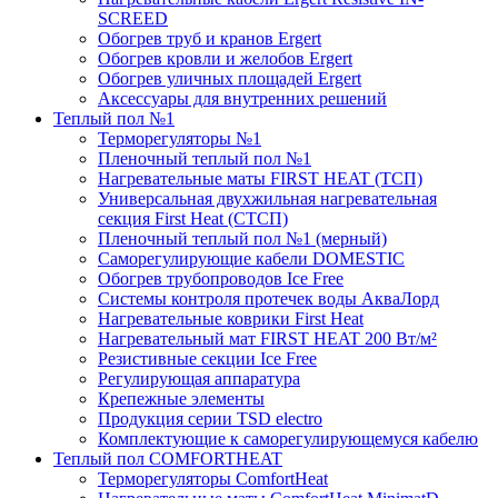
SCREED
Обогрев труб и кранов Ergert
Обогрев кровли и желобов Ergert
Обогрев уличных площадей Ergert
Аксессуары для внутренних решений
Теплый пол №1
Терморегуляторы №1
Пленочный теплый пол №1
Нагревательные маты FIRST HEAT (ТСП)
Универсальная двухжильная нагревательная
секция First Heat (СТСП)
Пленочный теплый пол №1 (мерный)
Саморегулирующие кабели DOMESTIC
Обогрев трубопроводов Ice Free
Системы контроля протечек воды АкваЛорд
Нагревательные коврики First Heat
Нагревательный мат FIRST HEAT 200 Вт/м²
Резистивные секции Ice Free
Регулирующая аппаратура
Крепежные элементы
Продукция серии TSD electro
Комплектующие к саморегулирующемуся кабелю
Теплый пол COMFORTHEAT
Терморегуляторы ComfortHeat