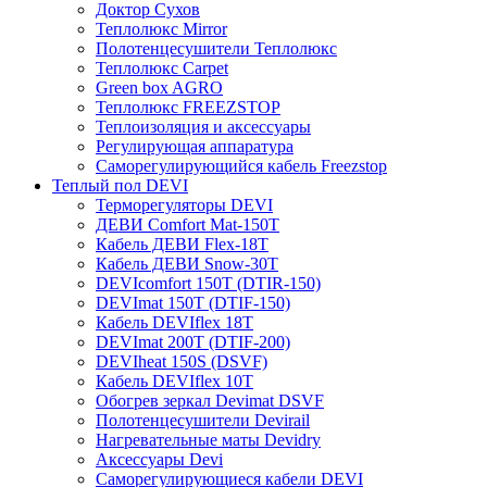
Доктор Сухов
Теплолюкс Mirror
Полотенцесушители Теплолюкс
Теплолюкс Carpet
Green box AGRO
Теплолюкс FREEZSTOP
Теплоизоляция и аксессуары
Регулирующая аппаратура
Cаморегулирующийся кабель Freezstop
Теплый пол DEVI
Терморегуляторы DEVI
ДЕВИ Comfort Mat-150T
Кабель ДЕВИ Flex-18T
Кабель ДЕВИ Snow-30T
DEVIcomfort 150T (DTIR-150)
DEVImat 150T (DTIF-150)
Кабель DEVIflex 18T
DEVImat 200T (DTIF-200)
DEVIheat 150S (DSVF)
Кабель DEVIflex 10T
Обогрев зеркал Devimat DSVF
Полотенцесушители Devirail
Нагревательные маты Devidry
Аксессуары Devi
Саморегулирующиеся кабели DEVI