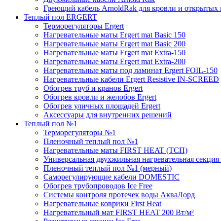
Греющий кабель ArnoldRak для кровли и открытых
Теплый пол ERGERT
Терморегуляторы Ergert
Нагревательные маты Ergert mat Basic 150
Нагревательные маты Ergert mat Basic 200
Нагревательные маты Ergert mat Extra-150
Нагревательные маты Ergert mat Extra-200
Нагревательные маты под ламинат Ergert FOIL-150
Нагревательные кабели Ergert Resistive IN-SCREED
Обогрев труб и кранов Ergert
Обогрев кровли и желобов Ergert
Обогрев уличных площадей Ergert
Аксессуары для внутренних решений
Теплый пол №1
Терморегуляторы №1
Пленочный теплый пол №1
Нагревательные маты FIRST HEAT (ТСП)
Универсальная двухжильная нагревательная секция 
Пленочный теплый пол №1 (мерный)
Саморегулирующие кабели DOMESTIC
Обогрев трубопроводов Ice Free
Системы контроля протечек воды АкваЛорд
Нагревательные коврики First Heat
Нагревательный мат FIRST HEAT 200 Вт/м²