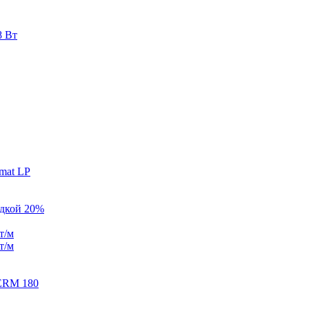
8 Вт
mat LP
идкой 20%
т/м
т/м
ERM 180