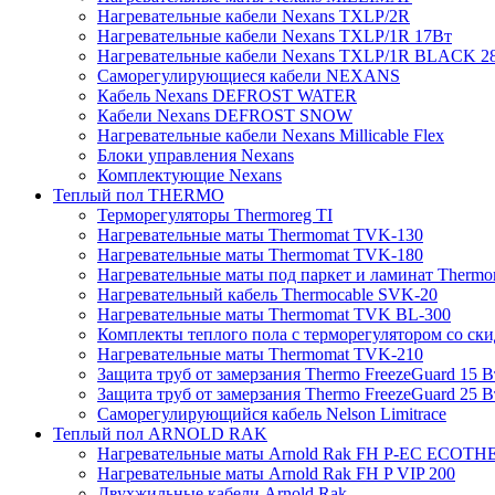
Нагревательные кабели Nexans TXLP/2R
Нагревательные кабели Nexans TXLP/1R 17Вт
Нагревательные кабели Nexans TXLP/1R BLACK 2
Саморегулирующиеся кабели NEXANS
Кабель Nexans DEFROST WATER
Кабели Nexans DEFROST SNOW
Нагревательные кабели Nexans Millicable Flex
Блоки управления Nexans
Комплектующие Nexans
Теплый пол THERMO
Терморегуляторы Thermoreg TI
Нагревательные маты Thermomat TVK-130
Нагревательные маты Thermomat TVK-180
Нагревательные маты под паркет и ламинат Thermo
Нагревательный кабель Thermocable SVK-20
Нагревательные маты Thermomat TVK BL-300
Комплекты теплого пола с терморегулятором со ск
Нагревательные маты Thermomat TVK-210
Защита труб от замерзания Thermo FreezeGuard 15 В
Защита труб от замерзания Thermo FreezeGuard 25 В
Саморегулирующийся кабель Nelson Limitrace
Теплый пол ARNOLD RAK
Нагревательные маты Arnold Rak FH P-EC ECOTH
Нагревательные маты Arnold Rak FH P VIP 200
Двухжильные кабели Arnold Rak