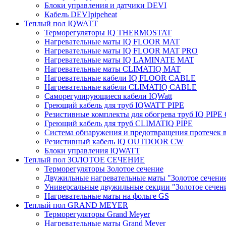
Блоки управления и датчики DEVI
Кабель DEVIpipeheat
Теплый пол IQWATT
Терморегуляторы IQ THERMOSTAT
Нагревательные маты IQ FLOOR MAT
Нагревательные маты IQ FLOOR MAT PRO
Нагревательные маты IQ LAMINATE MAT
Нагревательные маты CLIMATIQ MAT
Нагревательные кабели IQ FLOOR CABLE
Нагревательные кабели CLIMATIQ CABLE
Саморегулирующиеся кабели IQWatt
Греющий кабель для труб IQWATT PIPE
Резистивные комплекты для обогрева труб IQ PIP
Греющий кабель для труб CLIMATIQ PIPE
Система обнаружения и предотвращения протечек
Резистивный кабель IQ OUTDOOR CW
Блоки управления IQWATT
Теплый пол ЗОЛОТОЕ СЕЧЕНИЕ
Терморегуляторы Золотое сечение
Двужильные нагревательные маты "Золотое сечени
Универсальные двужильные секции "Золотое сечен
Нагревательные маты на фольге GS
Теплый пол GRAND MEYER
Терморегуляторы Grand Meyer
Нагревательные маты Grand Meyer