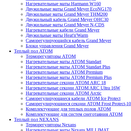
Нагревательные маты Harmann W160
Двужильные маты Grand Meyer EcoNG170
Двужильные маты Grand Meyer THM200
Двужильный кабель Grand Meyer OHC30
Двужильные маты Grand Meyer N-CDS
Нагревательные кабели Grand Meyer
Двужильные маты Heat'n'Warm
Саморегулирующийся кабель Grand Meyer
Блоки управления Grand Meyer
Теплый пол ATOM
Терморегуляторы АТОМ
Нагревательные маты АТОМ Standart
Нагревательные маты АТОМ Standart Plus
Нагревательные маты АТОМ Premium
Нагревательные маты АТОМ Premium Plus
Нагревательные секции АТОМ ARC 18
Нагревательные секции ATOM ARC Ultra 16W
Нагревательные секции АТОМ Arctic
Саморегулирующиеся кабели ATOM Ice Protect
Саморегулирующиеся секции ATOM Frost Protect-10
Комплектующие для теплых полов ATOM
Комплектующие для систем снеготаяния ATOM
Теплый пол NEXANS
Терморегуляторы Nexans
Нагревательные маты Nexans MILLIMAT