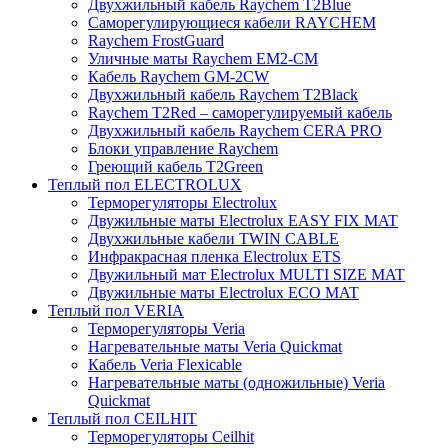
Двухжильный кабель Raychem T2Blue
Саморегулирующиеся кабели RAYCHEM
Raychem FrostGuard
Уличные маты Raychem EM2-CM
Кабель Raychem GM-2CW
Двухжильный кабель Raychem T2Black
Raychem T2Red – саморегулируемый кабель
Двухжильный кабель Raychem CERA PRO
Блоки управление Raychem
Греющий кабель T2Green
Теплый пол ELECTROLUX
Терморегуляторы Electrolux
Двужильные маты Electrolux EASY FIX MAT
Двухжильные кабели TWIN CABLE
Инфракрасная пленка Electrolux ETS
Двужильный мат Electrolux MULTI SIZE MAT
Двужильные маты Electrolux ECO MAT
Теплый пол VERIA
Терморегуляторы Veria
Нагревательные маты Veria Quickmat
Кабель Veria Flexicable
Нагревательные маты (одножильные) Veria
Quickmat
Теплый пол CEILHIT
Терморегуляторы Ceilhit