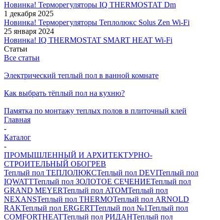
Новинка! Терморегуляторы IQ THERMOSTAT Dm
1 декабря 2025
Новинка! Терморегуляторы Теплолюкс Solus Zen Wi-Fi
25 января 2024
Новинка! IQ THERMOSTAT SMART HEAT Wi-Fi
Статьи
Все статьи
Электрический теплый пол в ванной комнате
Как выбрать тёплый пол на кухню?
Памятка по монтажу теплых полов в плиточный клей
Главная
-
Каталог
-
ПРОМЫШЛЕННЫЙ И АРХИТЕКТУРНО-
СТРОИТЕЛЬНЫЙ ОБОГРЕВ
Теплый пол ТЕПЛОЛЮКС
Теплый пол DEVI
Теплый пол
IQWATT
Теплый пол ЗОЛОТОЕ СЕЧЕНИЕ
Теплый пол
GRAND MEYER
Теплый пол ATOM
Теплый пол
NEXANS
Теплый пол THERMO
Теплый пол ARNOLD
RAK
Теплый пол ERGERT
Теплый пол №1
Теплый пол
COMFORTHEAT
Теплый пол РИДАН
Теплый пол