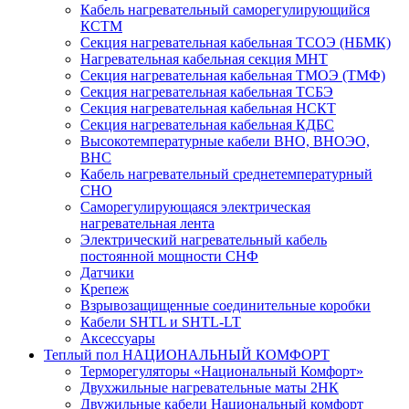
Кабель нагревательный саморегулирующийся
КСТМ
Секция нагревательная кабельная ТСОЭ (НБМК)
Нагревательная кабельная секция МНТ
Секция нагревательная кабельная ТМОЭ (ТМФ)
Секция нагревательная кабельная ТСБЭ
Секция нагревательная кабельная НСКТ
Секция нагревательная кабельная КДБС
Высокотемпературные кабели ВНО, ВНОЭО,
ВНС
Кабель нагревательный среднетемпературный
СНО
Саморегулирующаяся электрическая
нагревательная лента
Электрический нагревательный кабель
постоянной мощности СНФ
Датчики
Крепеж
Взрывозащищенные соединительные коробки
Кабели SHTL и SHTL-LT
Аксессуары
Теплый пол НАЦИОНАЛЬНЫЙ КОМФОРТ
Терморегуляторы «Национальный Комфорт»
Двухжильные нагревательные маты 2НК
Двужильные кабели Национальный комфорт