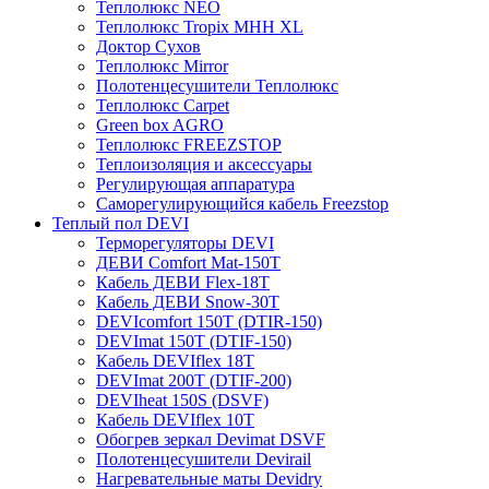
Теплолюкс NEO
Теплолюкс Tropix МНН XL
Доктор Сухов
Теплолюкс Mirror
Полотенцесушители Теплолюкс
Теплолюкс Carpet
Green box AGRO
Теплолюкс FREEZSTOP
Теплоизоляция и аксессуары
Регулирующая аппаратура
Cаморегулирующийся кабель Freezstop
Теплый пол DEVI
Терморегуляторы DEVI
ДЕВИ Comfort Mat-150T
Кабель ДЕВИ Flex-18T
Кабель ДЕВИ Snow-30T
DEVIcomfort 150T (DTIR-150)
DEVImat 150T (DTIF-150)
Кабель DEVIflex 18T
DEVImat 200T (DTIF-200)
DEVIheat 150S (DSVF)
Кабель DEVIflex 10T
Обогрев зеркал Devimat DSVF
Полотенцесушители Devirail
Нагревательные маты Devidry