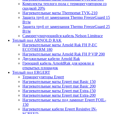
Комплекты теплого пола с терморегулятором со
скидкой 20%
Нагревательные маты Thermomat TVK-210
Защита труб от замерзания Thermo FreezeGuard 15
Вт/м
Защита труб от замерзания Thermo FreezeGuard 25
Вт/м
Саморегулирующийся кабель Nelson Limitrace
Теплый пол ARNOLD RAK
Нагревательные маты Arnold Rak FH P-EC
ECOTHERM 180
Нагревательные маты Arnold Rak FH P VIP 200
Двухжильные кабели Arnold Rak
Греющий кабель ArnoldRak для кровли и
открытых площадок
Теплый пол ERGERT
Терморегуляторы Ergert
Нагревательные маты Ergert mat Basic 150
Нагревательные маты Ergert mat Basic 200
Нагревательные маты Ergert mat Extra-150
Нагревательные маты Ergert mat Extra-200
Нагревательные маты под ламинат Ergert FOIL-
150
Нагревательные кабели Ergert Resistive IN-
SCREED