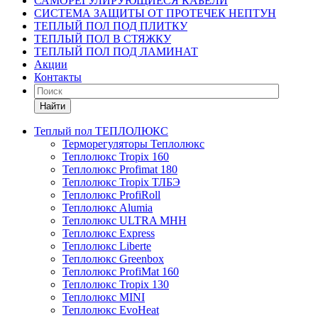
САМОРЕГУЛИРУЮЩИЕСЯ КАБЕЛИ
СИСТЕМА ЗАЩИТЫ ОТ ПРОТЕЧЕК НЕПТУН
ТЕПЛЫЙ ПОЛ ПОД ПЛИТКУ
ТЕПЛЫЙ ПОЛ В СТЯЖКУ
ТЕПЛЫЙ ПОЛ ПОД ЛАМИНАТ
Акции
Контакты
Найти
Теплый пол ТЕПЛОЛЮКС
Терморегуляторы Теплолюкс
Теплолюкс Tropix 160
Теплолюкс Profimat 180
Теплолюкс Tropix ТЛБЭ
Теплолюкс ProfiRoll
Теплолюкс Alumia
Теплолюкс ULTRA МНН
Теплолюкс Express
Теплолюкс Liberte
Теплолюкс Greenbox
Теплолюкс ProfiMat 160
Теплолюкс Tropix 130
Теплолюкс MINI
Теплолюкс EvoHeat