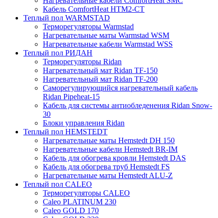
Нагревательные кабели ComfortHeat SMC
Кабель ComfortHeat HTM2-CT
Теплый пол WARMSTAD
Терморегуляторы Warmstad
Нагревательные маты Warmstad WSM
Нагревательные кабели Warmstad WSS
Теплый пол РИДАН
Терморегуляторы Ridan
Нагревательный мат Ridan TF-150
Нагревательный мат Ridan TF-200
Саморегулирующийся нагревательный кабель
Ridan Pipeheat-15
Кабель для системы антиобледенения Ridan Snow-
30
Блоки управления Ridan
Теплый пол HEMSTEDT
Нагревательные маты Hemstedt DH 150
Нагревательные кабели Hemstedt BR-IM
Кабель для обогрева кровли Hemstedt DAS
Кабель для обогрева труб Hemstedt FS
Нагревательные маты Hemstedt ALU-Z
Теплый пол CALEO
Терморегуляторы CALEO
Caleo PLATINUM 230
Caleo GOLD 170