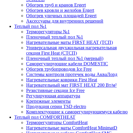
Обогрев труб и кранов Ergert
Обогрев кровли и желобов Ergert
Обогрев уличных площадей Ergert
Аксессуары для внутренних решений
Теплый пол №1
Терморегуляторы №1
Пленочный теплый пол №1
Нагревательные маты FIRST HEAT (ТСП)
Универсальная двухжильная нагревательная
секция First Heat (СТСП)
Пленочный теплый пол №1 (мерный)
Саморегулирующие кабели DOMESTIC
Обогрев трубопроводов Ice Free
Системы контроля протечек воды АкваЛорд
Нагревательные коврики First Heat
Нагревательный мат FIRST HEAT 200 Вт/м²
Резистивные секции Ice Free
Регулирующая аппаратура
Крепежные элементы
Продукция серии TSD electro
Комплектующие к саморегулирующемуся кабелю
Теплый пол COMFORTHEAT
Терморегуляторы ComfortHeat
Нагревательные маты ComfortHeat MinimatD