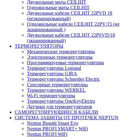
Двужильные маты CEILHIT
Одножильные маты CEILHIT
Двужильные кабели CEILHIT 22PVD 18
(неэкранированный)
Одножильные кабели CEILHIT 22PV/15 (не
экранированный )
Двужильные кабели CEILHIT 22PSVD/18
(экранированный)
ТЕРМОРЕГУЛЯТОРЫ
Механические терморегуляторы
Электронные терморегуляторы
Программируемые терморегуляторы
Терморегуляторы Legrand
Терморегуляторы GIRA
Терморегуляторы Schneider Electric
Сенсорные терморегуляторы
Терморегуляторы WERKEL
Wi-Fi терморегуляторы
Терморегуляторы OneKeyElectro
Датчики для терморегуляторов
САМОРЕГУЛИРУЮЩИЕСЯ КАБЕЛИ
СИСТЕМА ЗАЩИТЫ ОТ ПРОТЕЧЕК NEPTUN
Neptun Bugatti Smart Evo
Neptun PROFI SMART+ WiFi
Neptun PROFI WiFi