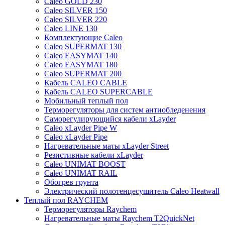
Caleo GOLD 230
Caleo SILVER 150
Caleo SILVER 220
Caleo LINE 130
Комплектующие Caleo
Caleo SUPERMAT 130
Caleo EASYMAT 140
Caleo EASYMAT 180
Caleo SUPERMAT 200
Кабель CALEO CABLE
Кабель CALEO SUPERCABLE
Мобильный теплый пол
Терморегуляторы для систем антиобледенения
Саморегулирующийся кабели xLayder
Caleo xLayder Pipe W
Caleo xLayder Pipe
Нагревательные маты xLayder Street
Резистивные кабели xLayder
Caleo UNIMAT BOOST
Caleo UNIMAT RAIL
Обогрев грунта
Электрический полотенцесушитель Caleo Heatwall
Теплый пол RAYCHEM
Терморегуляторы Raychem
Нагревательные маты Raychem T2QuickNet