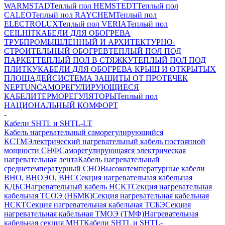
WARMSTAD
Теплый пол HEMSTEDT
Теплый пол
CALEO
Теплый пол RAYCHEM
Теплый пол
ELECTROLUX
Теплый пол VERIA
Теплый пол
CEILHIT
КАБЕЛИ ДЛЯ ОБОГРЕВА
ТРУБ
ПРОМЫШЛЕННЫЙ И АРХИТЕКТУРНО-
СТРОИТЕЛЬНЫЙ ОБОГРЕВ
ТЕПЛЫЙ ПОЛ ПОД
ПАРКЕТ
ТЕПЛЫЙ ПОЛ В СТЯЖКУ
ТЕПЛЫЙ ПОЛ ПОД
ПЛИТКУ
КАБЕЛИ ДЛЯ ОБОГРЕВА КРЫШ И ОТКРЫТЫХ
ПЛОЩАДЕЙ
СИСТЕМА ЗАЩИТЫ ОТ ПРОТЕЧЕК
NEPTUN
САМОРЕГУЛИРУЮЩИЕСЯ
КАБЕЛИ
ТЕРМОРЕГУЛЯТОРЫ
Теплый пол
НАЦИОНАЛЬНЫЙ КОМФОРТ
-
Кабели SHTL и SHTL-LT
Кабель нагревательный саморегулирующийся
КСТМ
Электрический нагревательный кабель постоянной
мощности СНФ
Саморегулирующаяся электрическая
нагревательная лента
Кабель нагревательный
среднетемпературный СНО
Высокотемпературные кабели
ВНО, ВНОЭО, ВНС
Секция нагревательная кабельная
КДБС
Нагревательный кабель НCKТ
Секция нагревательная
кабельная ТСОЭ (НБМК)
Секция нагревательная кабельная
НСКТ
Секция нагревательная кабельная ТСБЭ
Секция
нагревательная кабельная ТМОЭ (ТМФ)
Нагревательная
кабельная секция МНТ
Кабели SHTL и SHTL-