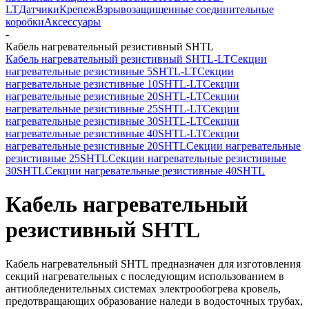
LT
Датчики
Крепеж
Взрывозащищенные соединительные
коробки
Аксессуары
-
Кабель нагревательный резистивный SHTL
Кабель нагревательный резистивный SHTL-LT
Секции
нагревательные резистивные 5SHTL-LT
Секции
нагревательные резистивные 10SHTL-LT
Секции
нагревательные резистивные 20SHTL-LT
Секции
нагревательные резистивные 25SHTL-LT
Секции
нагревательные резистивные 30SHTL-LT
Секции
нагревательные резистивные 40SHTL-LT
Секции
нагревательные резистивные 20SHTL
Секции нагревательные
резистивные 25SHTL
Секции нагревательные резистивные
30SHTL
Секции нагревательные резистивные 40SHTL
Кабель нагревательный
резистивный SHTL
Кабель нагревательный SHTL предназначен для изготовления
секций нагревательных с последующим использованием в
антиобледенительных системах электрообогрева кровель,
предотвращающих образование наледи в водосточных трубах,