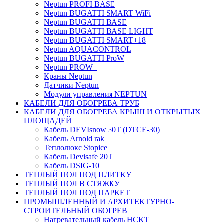
Neptun PROFI BASE
Neptun BUGATTI SMART WiFi
Neptun BUGATTI BASE
Neptun BUGATTI BASE LIGHT
Neptun BUGATTI SMART+18
Neptun AQUACONTROL
Neptun BUGATTI ProW
Neptun PROW+
Краны Neptun
Датчики Neptun
Модули управления NEPTUN
КАБЕЛИ ДЛЯ ОБОГРЕВА ТРУБ
КАБЕЛИ ДЛЯ ОБОГРЕВА КРЫШ И ОТКРЫТЫХ
ПЛОЩАДЕЙ
Кабель DEVIsnow 30Т (DTCE-30)
Кабель Arnold rak
Теплолюкс Stopice
Кабель Devisafe 20T
Кабель DSIG-10
ТЕПЛЫЙ ПОЛ ПОД ПЛИТКУ
ТЕПЛЫЙ ПОЛ В СТЯЖКУ
ТЕПЛЫЙ ПОЛ ПОД ПАРКЕТ
ПРОМЫШЛЕННЫЙ И АРХИТЕКТУРНО-
СТРОИТЕЛЬНЫЙ ОБОГРЕВ
Нагревательный кабель НCKТ