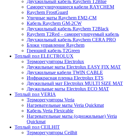
Двухжильный кабель Raychem T2Blue
Саморегулирующиеся кабели RAYCHEM
Raychem FrostGuard
Уличные маты Raychem EM2-CM
Кабель Raychem GM-2CW
Двухжильный кабель Raychem T2Black
Raychem T2Red – саморегулируемый кабель
Двухжильный кабель Raychem CERA PRO
Блоки управление Raychem
Греющий кабель T2Green
Теплый пол ELECTROLUX
Терморегуляторы Electrolux
Двужильные маты Electrolux EASY FIX MAT
Двухжильные кабели TWIN CABLE
Инфракрасная пленка Electrolux ETS
Двужильный мат Electrolux MULTI SIZE MAT
Двужильные маты Electrolux ECO MAT
Теплый пол VERIA
Терморегуляторы Veria
Нагревательные маты Veria Quickmat
Кабель Veria Flexicable
Нагревательные маты (одножильные) Veria
Quickmat
Теплый пол CEILHIT
Терморегуляторы Ceilhit