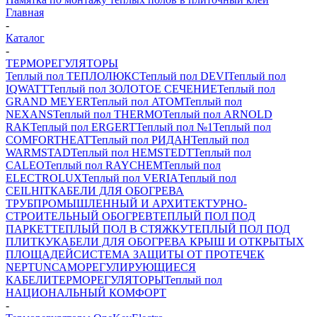
Главная
-
Каталог
-
ТЕРМОРЕГУЛЯТОРЫ
Теплый пол ТЕПЛОЛЮКС
Теплый пол DEVI
Теплый пол
IQWATT
Теплый пол ЗОЛОТОЕ СЕЧЕНИЕ
Теплый пол
GRAND MEYER
Теплый пол ATOM
Теплый пол
NEXANS
Теплый пол THERMO
Теплый пол ARNOLD
RAK
Теплый пол ERGERT
Теплый пол №1
Теплый пол
COMFORTHEAT
Теплый пол РИДАН
Теплый пол
WARMSTAD
Теплый пол HEMSTEDT
Теплый пол
CALEO
Теплый пол RAYCHEM
Теплый пол
ELECTROLUX
Теплый пол VERIA
Теплый пол
CEILHIT
КАБЕЛИ ДЛЯ ОБОГРЕВА
ТРУБ
ПРОМЫШЛЕННЫЙ И АРХИТЕКТУРНО-
СТРОИТЕЛЬНЫЙ ОБОГРЕВ
ТЕПЛЫЙ ПОЛ ПОД
ПАРКЕТ
ТЕПЛЫЙ ПОЛ В СТЯЖКУ
ТЕПЛЫЙ ПОЛ ПОД
ПЛИТКУ
КАБЕЛИ ДЛЯ ОБОГРЕВА КРЫШ И ОТКРЫТЫХ
ПЛОЩАДЕЙ
СИСТЕМА ЗАЩИТЫ ОТ ПРОТЕЧЕК
NEPTUN
САМОРЕГУЛИРУЮЩИЕСЯ
КАБЕЛИ
ТЕРМОРЕГУЛЯТОРЫ
Теплый пол
НАЦИОНАЛЬНЫЙ КОМФОРТ
-