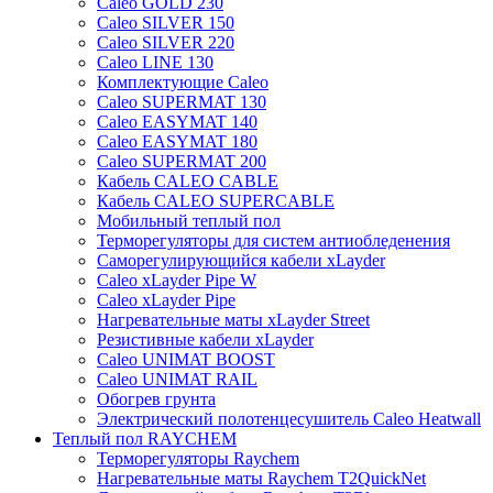
Caleo GOLD 230
Caleo SILVER 150
Caleo SILVER 220
Caleo LINE 130
Комплектующие Caleo
Caleo SUPERMAT 130
Caleo EASYMAT 140
Caleo EASYMAT 180
Caleo SUPERMAT 200
Кабель CALEO CABLE
Кабель CALEO SUPERCABLE
Мобильный теплый пол
Терморегуляторы для систем антиобледенения
Саморегулирующийся кабели xLayder
Caleo xLayder Pipe W
Caleo xLayder Pipe
Нагревательные маты xLayder Street
Резистивные кабели xLayder
Caleo UNIMAT BOOST
Caleo UNIMAT RAIL
Обогрев грунта
Электрический полотенцесушитель Caleo Heatwall
Теплый пол RAYCHEM
Терморегуляторы Raychem
Нагревательные маты Raychem T2QuickNet