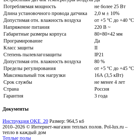
Потребляемая мощность
не более 25 Вт
Длина установочного провода датчика
2,0 м ± 10%
Допустимая отн. влажность воздуха
от +5 °С до +40 °C
Напряжение питания
220 В ~
Габаритные размеры корпуса
80×80×42 мм
Програмирование
Да
Класс защиты
II
Степень пылевлагозащиты
IP21
Допустимая отн. влажность воздуха
80 %
Пределы регулирования
от +5 °С до +45 °C
Максимальный ток нагрузки
16А (3,5 кВт)
Срок службы
не менее 4 лет
Страна
Россия
Гарантия
3 года
Документы
Инструкция OKE_20
Размер: 964,5 кб
2010–2026 © Интернет-магазин теплых полов. Pol-lux.ru –
тепло в каждый дом
Теплые полы