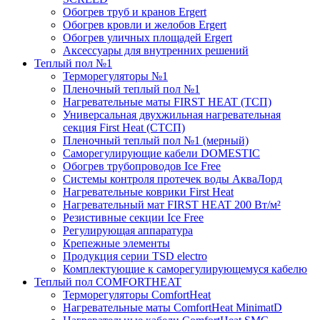
Обогрев труб и кранов Ergert
Обогрев кровли и желобов Ergert
Обогрев уличных площадей Ergert
Аксессуары для внутренних решений
Теплый пол №1
Терморегуляторы №1
Пленочный теплый пол №1
Нагревательные маты FIRST HEAT (ТСП)
Универсальная двухжильная нагревательная
секция First Heat (СТСП)
Пленочный теплый пол №1 (мерный)
Саморегулирующие кабели DOMESTIC
Обогрев трубопроводов Ice Free
Системы контроля протечек воды АкваЛорд
Нагревательные коврики First Heat
Нагревательный мат FIRST HEAT 200 Вт/м²
Резистивные секции Ice Free
Регулирующая аппаратура
Крепежные элементы
Продукция серии TSD electro
Комплектующие к саморегулирующемуся кабелю
Теплый пол COMFORTHEAT
Терморегуляторы ComfortHeat
Нагревательные маты ComfortHeat MinimatD