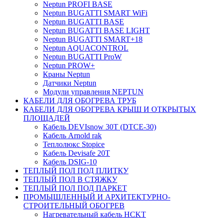
Neptun PROFI BASE
Neptun BUGATTI SMART WiFi
Neptun BUGATTI BASE
Neptun BUGATTI BASE LIGHT
Neptun BUGATTI SMART+18
Neptun AQUACONTROL
Neptun BUGATTI ProW
Neptun PROW+
Краны Neptun
Датчики Neptun
Модули управления NEPTUN
КАБЕЛИ ДЛЯ ОБОГРЕВА ТРУБ
КАБЕЛИ ДЛЯ ОБОГРЕВА КРЫШ И ОТКРЫТЫХ
ПЛОЩАДЕЙ
Кабель DEVIsnow 30Т (DTCE-30)
Кабель Arnold rak
Теплолюкс Stopice
Кабель Devisafe 20T
Кабель DSIG-10
ТЕПЛЫЙ ПОЛ ПОД ПЛИТКУ
ТЕПЛЫЙ ПОЛ В СТЯЖКУ
ТЕПЛЫЙ ПОЛ ПОД ПАРКЕТ
ПРОМЫШЛЕННЫЙ И АРХИТЕКТУРНО-
СТРОИТЕЛЬНЫЙ ОБОГРЕВ
Нагревательный кабель НCKТ