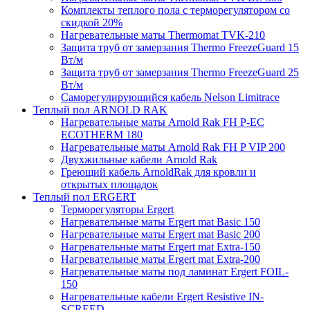
Комплекты теплого пола с терморегулятором со
скидкой 20%
Нагревательные маты Thermomat TVK-210
Защита труб от замерзания Thermo FreezeGuard 15
Вт/м
Защита труб от замерзания Thermo FreezeGuard 25
Вт/м
Саморегулирующийся кабель Nelson Limitrace
Теплый пол ARNOLD RAK
Нагревательные маты Arnold Rak FH P-EC
ECOTHERM 180
Нагревательные маты Arnold Rak FH P VIP 200
Двухжильные кабели Arnold Rak
Греющий кабель ArnoldRak для кровли и
открытых площадок
Теплый пол ERGERT
Терморегуляторы Ergert
Нагревательные маты Ergert mat Basic 150
Нагревательные маты Ergert mat Basic 200
Нагревательные маты Ergert mat Extra-150
Нагревательные маты Ergert mat Extra-200
Нагревательные маты под ламинат Ergert FOIL-
150
Нагревательные кабели Ergert Resistive IN-
SCREED