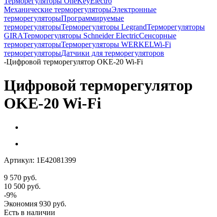
Терморегуляторы OneKeyElectro
Механические терморегуляторы
Электронные
терморегуляторы
Программируемые
терморегуляторы
Терморегуляторы Legrand
Терморегуляторы
GIRA
Терморегуляторы Schneider Electric
Сенсорные
терморегуляторы
Терморегуляторы WERKEL
Wi-Fi
терморегуляторы
Датчики для терморегуляторов
-
Цифровой терморегулятор OKE-20 Wi-Fi
Цифровой терморегулятор
OKE-20 Wi-Fi
Артикул:
1E42081399
9 570
руб.
10 500
руб.
-
9
%
Экономия
930
руб.
Есть в наличии