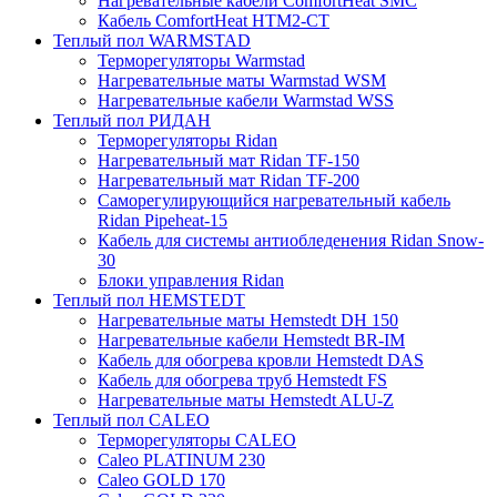
Нагревательные кабели ComfortHeat SMC
Кабель ComfortHeat HTM2-CT
Теплый пол WARMSTAD
Терморегуляторы Warmstad
Нагревательные маты Warmstad WSM
Нагревательные кабели Warmstad WSS
Теплый пол РИДАН
Терморегуляторы Ridan
Нагревательный мат Ridan TF-150
Нагревательный мат Ridan TF-200
Саморегулирующийся нагревательный кабель
Ridan Pipeheat-15
Кабель для системы антиобледенения Ridan Snow-
30
Блоки управления Ridan
Теплый пол HEMSTEDT
Нагревательные маты Hemstedt DH 150
Нагревательные кабели Hemstedt BR-IM
Кабель для обогрева кровли Hemstedt DAS
Кабель для обогрева труб Hemstedt FS
Нагревательные маты Hemstedt ALU-Z
Теплый пол CALEO
Терморегуляторы CALEO
Caleo PLATINUM 230
Caleo GOLD 170