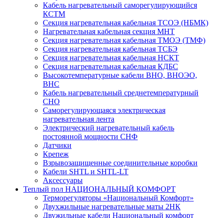
Кабель нагревательный саморегулирующийся
КСТМ
Секция нагревательная кабельная ТСОЭ (НБМК)
Нагревательная кабельная секция МНТ
Секция нагревательная кабельная ТМОЭ (ТМФ)
Секция нагревательная кабельная ТСБЭ
Секция нагревательная кабельная НСКТ
Секция нагревательная кабельная КДБС
Высокотемпературные кабели ВНО, ВНОЭО,
ВНС
Кабель нагревательный среднетемпературный
СНО
Саморегулирующаяся электрическая
нагревательная лента
Электрический нагревательный кабель
постоянной мощности СНФ
Датчики
Крепеж
Взрывозащищенные соединительные коробки
Кабели SHTL и SHTL-LT
Аксессуары
Теплый пол НАЦИОНАЛЬНЫЙ КОМФОРТ
Терморегуляторы «Национальный Комфорт»
Двухжильные нагревательные маты 2НК
Двужильные кабели Национальный комфорт