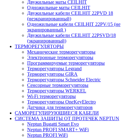
Двужильные маты CEILHIT
Одножильные маты CEILHIT
Двужильные кабели CEILHIT 22PVD 18
(неэкранированный)
Одножильные кабели CEILHIT 22PV/15 (не
экранированный )
Двужильные кабели CEILHIT 22PSVD/18
(экранированный)
ТЕРМОРЕГУЛЯТОРЫ
Механические терморегуляторы
Электронные терморегуляторы
Программируемые терморегуляторы
Терморегуляторы Legrand
Терморегуляторы GIRA
Терморегуляторы Schneider Electric
Сенсорные терморегуляторы
Терморегуляторы WERKEL
Wi-Fi терморегуляторы
Терморегуляторы OneKeyElectro
Датчики для терморегуляторов
САМОРЕГУЛИРУЮЩИЕСЯ КАБЕЛИ
СИСТЕМА ЗАЩИТЫ ОТ ПРОТЕЧЕК NEPTUN
Neptun Bugatti Smart Evo
Neptun PROFI SMART+ WiFi
Neptun PROFI WiFi