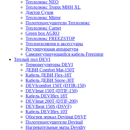
Теплолюкс NEO
Теплолюкс Tropix МНН XL
Доктор Сухов
Теплолюкс Mirror
Полотенцесушители Теплолюкс
Теплолюкс Carpet
Green box AGRO
Теплолюкс FREEZSTOP
Теплоизоляция и аксессуары
Регулирующая аппаратура
Cаморегулирующийся кабель Freezstop
Теплый пол DEVI
Терморегуляторы DEVI
ДЕВИ Comfort Mat-150T
Кабель ДЕВИ Flex-18T
Кабель ДЕВИ Snow-30T
DEVIcomfort 150T (DTIR-150)
DEVImat 150T (DTIF-150)
Кабель DEVIflex 18T
DEVImat 200T (DTIF-200)
DEVIheat 150S (DSVF)
Кабель DEVIflex 10T
Обогрев зеркал Devimat DSVF
Полотенцесушители Devirail
Нагревательные маты Devidry