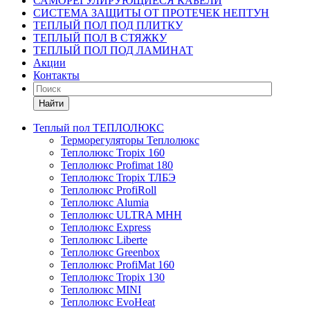
САМОРЕГУЛИРУЮЩИЕСЯ КАБЕЛИ
СИСТЕМА ЗАЩИТЫ ОТ ПРОТЕЧЕК НЕПТУН
ТЕПЛЫЙ ПОЛ ПОД ПЛИТКУ
ТЕПЛЫЙ ПОЛ В СТЯЖКУ
ТЕПЛЫЙ ПОЛ ПОД ЛАМИНАТ
Акции
Контакты
Найти
Теплый пол ТЕПЛОЛЮКС
Терморегуляторы Теплолюкс
Теплолюкс Tropix 160
Теплолюкс Profimat 180
Теплолюкс Tropix ТЛБЭ
Теплолюкс ProfiRoll
Теплолюкс Alumia
Теплолюкс ULTRA МНН
Теплолюкс Express
Теплолюкс Liberte
Теплолюкс Greenbox
Теплолюкс ProfiMat 160
Теплолюкс Tropix 130
Теплолюкс MINI
Теплолюкс EvoHeat