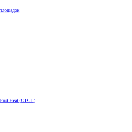
 площадок
First Heat (СТСП)