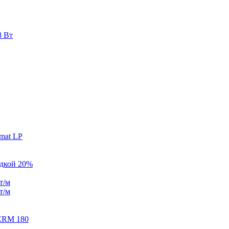
8 Вт
mat LP
идкой 20%
т/м
т/м
ERM 180