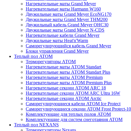
Нагревательные маты Grand Meyer
Нагревательные маты Harmann W160
Двужильные маты Grand Meyer EcoNG170
Двужильные маты Grand Meyer THM200
Двужильный кабель Grand Meyer OHC30
Двужильные маты Grand Meyer N-CDS
Нагревательные кабели Grand Meyer
Двужильные маты Heat'n'Warm
Саморегулирующийся кабель Grand Meyer
Блоки управления Grand Meyer
Теплый пол ATOM
Терморегуляторы АТОМ
Нагревательные маты АТОМ Standart
Нагревательные маты АТОМ Standart Plus
Нагревательные маты АТОМ Premium
Нагревательные маты АТОМ Premium Plus
Нагревательные секции АТОМ ARC 18
Нагревательные секции ATOM ARC Ultra 16W
Нагревательные секции АТОМ Arctic
Саморегулирующиеся кабели ATOM Ice Protect
Саморегулирующиеся секции ATOM Frost Protect-10
Комплектующие для теплых полов ATOM
Комплектующие для систем снеготаяния ATOM
Теплый пол NEXANS
Терморегуляторы Nexans