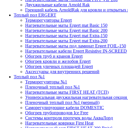
Двухжильные кабели Arnold Rak
Греющий кабель ArnoldRak для кровли и открытых
Теплый пол ERGERT
Терморегуляторы Ergert
Нагревательные маты Ergert mat Basic 150
Нагревательные маты Ergert mat Basic 200
Нагревательные маты Ergert mat Extra-150
Нагревательные маты Ergert mat Extra-200
Нагревательные маты под ламинат Ergert FOIL-150
Нагревательные кабели Ergert Resistive IN-SCREED
Обогрев труб и кранов Ergert
Обогрев кровли и желобов Ergert
Обогрев уличных площадей Ergert
Аксессуары для внутренних решений
Теплый пол №1
Терморегуляторы №1
Пленочный теплый пол №1
Нагревательные маты FIRST HEAT (ТСП)
Универсальная двухжильная нагревательная секция 
Пленочный теплый пол №1 (мерный)
Саморегулирующие кабели DOMESTIC
Обогрев трубопроводов Ice Free
Системы контроля протечек воды АкваЛорд
Нагревательные коврики First Heat