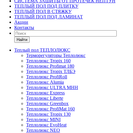
СИСТЕМА ЗАЩИТЫ ОТ ПРОТЕЧЕК НЕПТУН
ТЕПЛЫЙ ПОЛ ПОД ПЛИТКУ
ТЕПЛЫЙ ПОЛ В СТЯЖКУ
ТЕПЛЫЙ ПОЛ ПОД ЛАМИНАТ
Акции
Контакты
Найти
Теплый пол ТЕПЛОЛЮКС
Терморегуляторы Теплолюкс
Теплолюкс Tropix 160
Теплолюкс Profimat 180
Теплолюкс Tropix ТЛБЭ
Теплолюкс ProfiRoll
Теплолюкс Alumia
Теплолюкс ULTRA МНН
Теплолюкс Express
Теплолюкс Liberte
Теплолюкс Greenbox
Теплолюкс ProfiMat 160
Теплолюкс Tropix 130
Теплолюкс MINI
Теплолюкс EvoHeat
Теплолюкс NEO