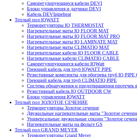
Саморегулирующиеся кабели DEVI
Блоки управления и датчики DEVI
Кабель DEVIpipeheat
Теплый пол IQWATT
Терморегуляторы IQ THERMOSTAT
Нагревательные маты IQ FLOOR MAT
Нагревательные маты IQ FLOOR MAT PRO
Нагревательные маты IQ LAMINATE MAT
Нагревательные маты CLIMATIQ MAT
Нагревательные кабели IQ FLOOR CABLE
Нагревательные кабели CLIMATIQ CABLE
Саморегулирующиеся кабели IQWatt
Греющий кабель для труб IQWATT PIPE
Резистивные комплекты для обогрева труб IQ PIP
Греющий кабель для труб CLIMATIQ PIPE
Система обнаружения и предотвращения протечек
Резистивный кабель IQ OUTDOOR CW
Блоки управления IQWATT
Теплый пол ЗОЛОТОЕ СЕЧЕНИЕ
Терморегуляторы Золотое сечение
Двужильные нагревательные маты "Золотое сечени
Универсальные двужильные секции "Золотое сечен
Нагревательные маты на фольге GS
Теплый пол GRAND MEYER
Терморегуляторы Grand Meyer