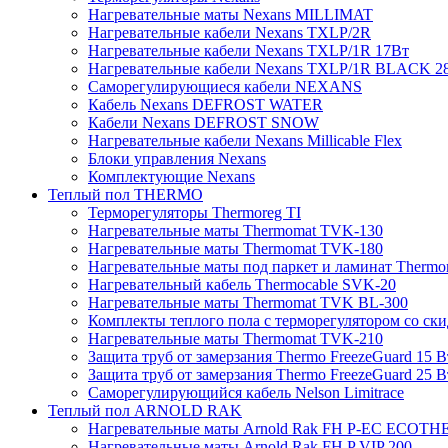
Нагревательные маты Nexans MILLIMAT
Нагревательные кабели Nexans TXLP/2R
Нагревательные кабели Nexans TXLP/1R 17Вт
Нагревательные кабели Nexans TXLP/1R BLACK 2
Саморегулирующиеся кабели NEXANS
Кабель Nexans DEFROST WATER
Кабели Nexans DEFROST SNOW
Нагревательные кабели Nexans Millicable Flex
Блоки управления Nexans
Комплектующие Nexans
Теплый пол THERMO
Терморегуляторы Thermoreg TI
Нагревательные маты Thermomat TVK-130
Нагревательные маты Thermomat TVK-180
Нагревательные маты под паркет и ламинат Thermo
Нагревательный кабель Thermocable SVK-20
Нагревательные маты Thermomat TVK BL-300
Комплекты теплого пола с терморегулятором со ск
Нагревательные маты Thermomat TVK-210
Защита труб от замерзания Thermo FreezeGuard 15 В
Защита труб от замерзания Thermo FreezeGuard 25 В
Саморегулирующийся кабель Nelson Limitrace
Теплый пол ARNOLD RAK
Нагревательные маты Arnold Rak FH P-EC ECOTH
Нагревательные маты Arnold Rak FH P VIP 200