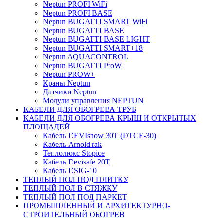
Neptun PROFI WiFi
Neptun PROFI BASE
Neptun BUGATTI SMART WiFi
Neptun BUGATTI BASE
Neptun BUGATTI BASE LIGHT
Neptun BUGATTI SMART+18
Neptun AQUACONTROL
Neptun BUGATTI ProW
Neptun PROW+
Краны Neptun
Датчики Neptun
Модули управления NEPTUN
КАБЕЛИ ДЛЯ ОБОГРЕВА ТРУБ
КАБЕЛИ ДЛЯ ОБОГРЕВА КРЫШ И ОТКРЫТЫХ
ПЛОЩАДЕЙ
Кабель DEVIsnow 30Т (DTCE-30)
Кабель Arnold rak
Теплолюкс Stopice
Кабель Devisafe 20T
Кабель DSIG-10
ТЕПЛЫЙ ПОЛ ПОД ПЛИТКУ
ТЕПЛЫЙ ПОЛ В СТЯЖКУ
ТЕПЛЫЙ ПОЛ ПОД ПАРКЕТ
ПРОМЫШЛЕННЫЙ И АРХИТЕКТУРНО-
СТРОИТЕЛЬНЫЙ ОБОГРЕВ