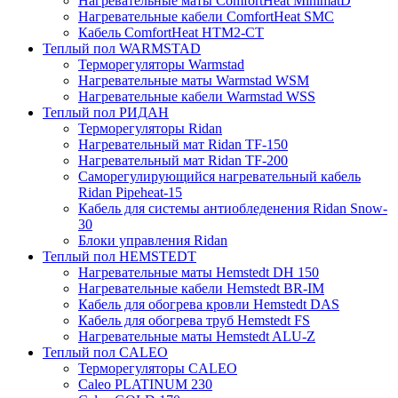
Нагревательные маты ComfortHeat MinimatD
Нагревательные кабели ComfortHeat SMC
Кабель ComfortHeat HTM2-CT
Теплый пол WARMSTAD
Терморегуляторы Warmstad
Нагревательные маты Warmstad WSM
Нагревательные кабели Warmstad WSS
Теплый пол РИДАН
Терморегуляторы Ridan
Нагревательный мат Ridan TF-150
Нагревательный мат Ridan TF-200
Саморегулирующийся нагревательный кабель
Ridan Pipeheat-15
Кабель для системы антиобледенения Ridan Snow-
30
Блоки управления Ridan
Теплый пол HEMSTEDT
Нагревательные маты Hemstedt DH 150
Нагревательные кабели Hemstedt BR-IM
Кабель для обогрева кровли Hemstedt DAS
Кабель для обогрева труб Hemstedt FS
Нагревательные маты Hemstedt ALU-Z
Теплый пол CALEO
Терморегуляторы CALEO
Caleo PLATINUM 230