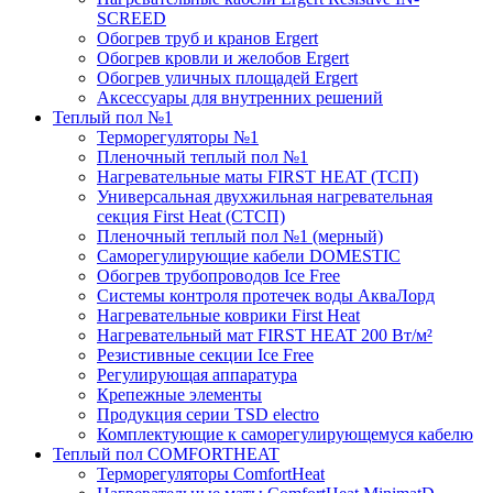
SCREED
Обогрев труб и кранов Ergert
Обогрев кровли и желобов Ergert
Обогрев уличных площадей Ergert
Аксессуары для внутренних решений
Теплый пол №1
Терморегуляторы №1
Пленочный теплый пол №1
Нагревательные маты FIRST HEAT (ТСП)
Универсальная двухжильная нагревательная
секция First Heat (СТСП)
Пленочный теплый пол №1 (мерный)
Саморегулирующие кабели DOMESTIC
Обогрев трубопроводов Ice Free
Системы контроля протечек воды АкваЛорд
Нагревательные коврики First Heat
Нагревательный мат FIRST HEAT 200 Вт/м²
Резистивные секции Ice Free
Регулирующая аппаратура
Крепежные элементы
Продукция серии TSD electro
Комплектующие к саморегулирующемуся кабелю
Теплый пол COMFORTHEAT
Терморегуляторы ComfortHeat