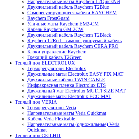
Нагревательные маты Raychem T2QuickNet
Двухжильный кабель Raychem T2Blue
Саморегулирующиеся кабели RAYCHEM
Raychem FrostGuard
Уличные маты Raychem EM2-CM
Кабель Raychem GM-2CW
Двухжильный кабель Raychem T2Black
Raychem T2Red – саморегулируемый кабель
Двухжильный кабель Raychem CERA PRO
Блоки управление Raychem
Греющий кабель T2Green
Теплый пол ELECTROLUX
Терморегуляторы Electrolux
Двужильные маты Electrolux EASY FIX MAT
Двухжильные кабели TWIN CABLE
Инфракрасная пленка Electrolux ETS
Двужильный мат Electrolux MULTI SIZE MAT
Двужильные маты Electrolux ECO MAT
Теплый пол VERIA
Терморегуляторы Veria
Нагревательные маты Veria Quickmat
Кабель Veria Flexicable
Нагревательные маты (одножильные) Veria
Quickmat
Теплый пол CEILHIT