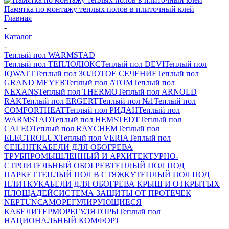
Памятка по монтажу теплых полов в плиточный клей
Главная
-
Каталог
-
Теплый пол WARMSTAD
Теплый пол ТЕПЛОЛЮКС
Теплый пол DEVI
Теплый пол
IQWATT
Теплый пол ЗОЛОТОЕ СЕЧЕНИЕ
Теплый пол
GRAND MEYER
Теплый пол ATOM
Теплый пол
NEXANS
Теплый пол THERMO
Теплый пол ARNOLD
RAK
Теплый пол ERGERT
Теплый пол №1
Теплый пол
COMFORTHEAT
Теплый пол РИДАН
Теплый пол
WARMSTAD
Теплый пол HEMSTEDT
Теплый пол
CALEO
Теплый пол RAYCHEM
Теплый пол
ELECTROLUX
Теплый пол VERIA
Теплый пол
CEILHIT
КАБЕЛИ ДЛЯ ОБОГРЕВА
ТРУБ
ПРОМЫШЛЕННЫЙ И АРХИТЕКТУРНО-
СТРОИТЕЛЬНЫЙ ОБОГРЕВ
ТЕПЛЫЙ ПОЛ ПОД
ПАРКЕТ
ТЕПЛЫЙ ПОЛ В СТЯЖКУ
ТЕПЛЫЙ ПОЛ ПОД
ПЛИТКУ
КАБЕЛИ ДЛЯ ОБОГРЕВА КРЫШ И ОТКРЫТЫХ
ПЛОЩАДЕЙ
СИСТЕМА ЗАЩИТЫ ОТ ПРОТЕЧЕК
NEPTUN
САМОРЕГУЛИРУЮЩИЕСЯ
КАБЕЛИ
ТЕРМОРЕГУЛЯТОРЫ
Теплый пол
НАЦИОНАЛЬНЫЙ КОМФОРТ