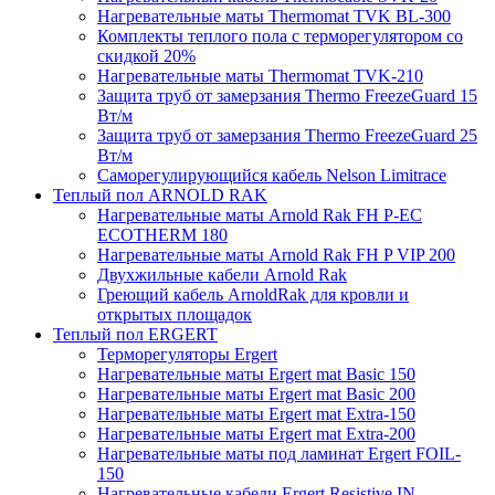
Нагревательные маты Thermomat TVK BL-300
Комплекты теплого пола с терморегулятором со
скидкой 20%
Нагревательные маты Thermomat TVK-210
Защита труб от замерзания Thermo FreezeGuard 15
Вт/м
Защита труб от замерзания Thermo FreezeGuard 25
Вт/м
Саморегулирующийся кабель Nelson Limitrace
Теплый пол ARNOLD RAK
Нагревательные маты Arnold Rak FH P-EC
ECOTHERM 180
Нагревательные маты Arnold Rak FH P VIP 200
Двухжильные кабели Arnold Rak
Греющий кабель ArnoldRak для кровли и
открытых площадок
Теплый пол ERGERT
Терморегуляторы Ergert
Нагревательные маты Ergert mat Basic 150
Нагревательные маты Ergert mat Basic 200
Нагревательные маты Ergert mat Extra-150
Нагревательные маты Ergert mat Extra-200
Нагревательные маты под ламинат Ergert FOIL-
150
Нагревательные кабели Ergert Resistive IN-