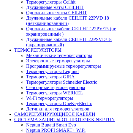
Терморегуляторы Ceilhit
Двужильные маты CEILHIT
Одножильные маты CEILHIT
Двужильные кабели CEILHIT 22PVD 18
(неэкранированный)
Одножильные кабели CEILHIT 22PV/15 (не
экранированный )
Двужильные кабели CEILHIT 22PSVD/18
(экранированный)
ТЕРМОРЕГУЛЯТОРЫ
Механические терморегуляторы
Электронные терморегуляторы
Программируемые терморегуляторы
Терморегуляторы Legrand
Терморегуляторы GIRA
Терморегуляторы Schneider Electric
Сенсорные терморегуляторы
Терморегуляторы WERKEL
Wi-Fi терморегуляторы
Терморегуляторы OneKeyElectro
Датчики для терморегуляторов
САМОРЕГУЛИРУЮЩИЕСЯ КАБЕЛИ
СИСТЕМА ЗАЩИТЫ ОТ ПРОТЕЧЕК NEPTUN
Neptun Bugatti Smart Evo
Neptun PROFI SMART+ WiFi