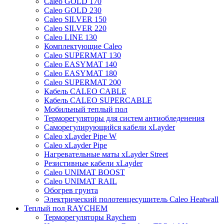
Caleo GOLD 170
Caleo GOLD 230
Caleo SILVER 150
Caleo SILVER 220
Caleo LINE 130
Комплектующие Caleo
Caleo SUPERMAT 130
Caleo EASYMAT 140
Caleo EASYMAT 180
Caleo SUPERMAT 200
Кабель CALEO CABLE
Кабель CALEO SUPERCABLE
Мобильный теплый пол
Терморегуляторы для систем антиобледенения
Саморегулирующийся кабели xLayder
Caleo xLayder Pipe W
Caleo xLayder Pipe
Нагревательные маты xLayder Street
Резистивные кабели xLayder
Caleo UNIMAT BOOST
Caleo UNIMAT RAIL
Обогрев грунта
Электрический полотенцесушитель Caleo Heatwall
Теплый пол RAYCHEM
Терморегуляторы Raychem