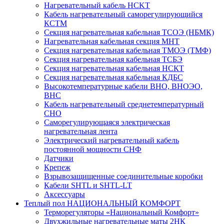
Нагревательный кабель НCKТ
Кабель нагревательный саморегулирующийся
КСТМ
Секция нагревательная кабельная ТСОЭ (НБМК)
Нагревательная кабельная секция МНТ
Секция нагревательная кабельная ТМОЭ (ТМФ)
Секция нагревательная кабельная ТСБЭ
Секция нагревательная кабельная НСКТ
Секция нагревательная кабельная КДБС
Высокотемпературные кабели ВНО, ВНОЭО,
ВНС
Кабель нагревательный среднетемпературный
СНО
Саморегулирующаяся электрическая
нагревательная лента
Электрический нагревательный кабель
постоянной мощности СНФ
Датчики
Крепеж
Взрывозащищенные соединительные коробки
Кабели SHTL и SHTL-LT
Аксессуары
Теплый пол НАЦИОНАЛЬНЫЙ КОМФОРТ
Терморегуляторы «Национальный Комфорт»
Двухжильные нагревательные маты 2НК