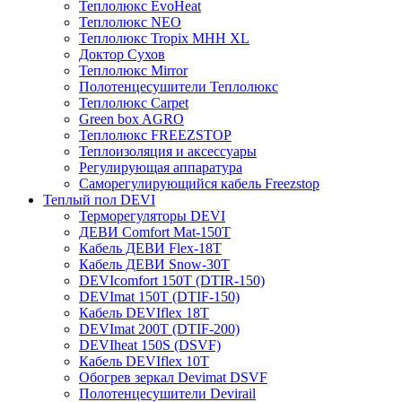
Теплолюкс EvoHeat
Теплолюкс NEO
Теплолюкс Tropix МНН XL
Доктор Сухов
Теплолюкс Mirror
Полотенцесушители Теплолюкс
Теплолюкс Carpet
Green box AGRO
Теплолюкс FREEZSTOP
Теплоизоляция и аксессуары
Регулирующая аппаратура
Cаморегулирующийся кабель Freezstop
Теплый пол DEVI
Терморегуляторы DEVI
ДЕВИ Comfort Mat-150T
Кабель ДЕВИ Flex-18T
Кабель ДЕВИ Snow-30T
DEVIcomfort 150T (DTIR-150)
DEVImat 150T (DTIF-150)
Кабель DEVIflex 18T
DEVImat 200T (DTIF-200)
DEVIheat 150S (DSVF)
Кабель DEVIflex 10T
Обогрев зеркал Devimat DSVF
Полотенцесушители Devirail