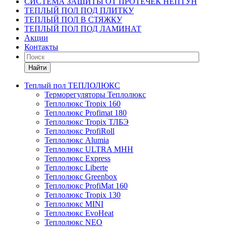
СИСТЕМА ЗАЩИТЫ ОТ ПРОТЕЧЕК НЕПТУН
ТЕПЛЫЙ ПОЛ ПОД ПЛИТКУ
ТЕПЛЫЙ ПОЛ В СТЯЖКУ
ТЕПЛЫЙ ПОЛ ПОД ЛАМИНАТ
Акции
Контакты
Найти
Теплый пол ТЕПЛОЛЮКС
Терморегуляторы Теплолюкс
Теплолюкс Tropix 160
Теплолюкс Profimat 180
Теплолюкс Tropix ТЛБЭ
Теплолюкс ProfiRoll
Теплолюкс Alumia
Теплолюкс ULTRA МНН
Теплолюкс Express
Теплолюкс Liberte
Теплолюкс Greenbox
Теплолюкс ProfiMat 160
Теплолюкс Tropix 130
Теплолюкс MINI
Теплолюкс EvoHeat
Теплолюкс NEO