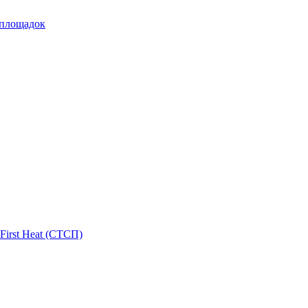
 площадок
First Heat (СТСП)