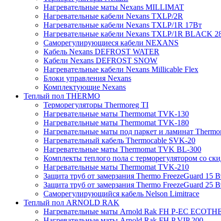
Нагревательные маты Nexans MILLIMAT
Нагревательные кабели Nexans TXLP/2R
Нагревательные кабели Nexans TXLP/1R 17Вт
Нагревательные кабели Nexans TXLP/1R BLACK 2
Саморегулирующиеся кабели NEXANS
Кабель Nexans DEFROST WATER
Кабели Nexans DEFROST SNOW
Нагревательные кабели Nexans Millicable Flex
Блоки управления Nexans
Комплектующие Nexans
Теплый пол THERMO
Терморегуляторы Thermoreg TI
Нагревательные маты Thermomat TVK-130
Нагревательные маты Thermomat TVK-180
Нагревательные маты под паркет и ламинат Thermo
Нагревательный кабель Thermocable SVK-20
Нагревательные маты Thermomat TVK BL-300
Комплекты теплого пола с терморегулятором со ск
Нагревательные маты Thermomat TVK-210
Защита труб от замерзания Thermo FreezeGuard 15 В
Защита труб от замерзания Thermo FreezeGuard 25 В
Саморегулирующийся кабель Nelson Limitrace
Теплый пол ARNOLD RAK
Нагревательные маты Arnold Rak FH P-EC ECOTH
Нагревательные маты Arnold Rak FH P VIP 200