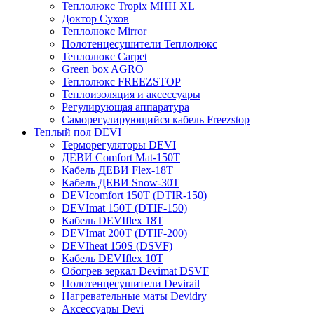
Теплолюкс Tropix МНН XL
Доктор Сухов
Теплолюкс Mirror
Полотенцесушители Теплолюкс
Теплолюкс Carpet
Green box AGRO
Теплолюкс FREEZSTOP
Теплоизоляция и аксессуары
Регулирующая аппаратура
Cаморегулирующийся кабель Freezstop
Теплый пол DEVI
Терморегуляторы DEVI
ДЕВИ Comfort Mat-150T
Кабель ДЕВИ Flex-18T
Кабель ДЕВИ Snow-30T
DEVIcomfort 150T (DTIR-150)
DEVImat 150T (DTIF-150)
Кабель DEVIflex 18T
DEVImat 200T (DTIF-200)
DEVIheat 150S (DSVF)
Кабель DEVIflex 10T
Обогрев зеркал Devimat DSVF
Полотенцесушители Devirail
Нагревательные маты Devidry
Аксессуары Devi