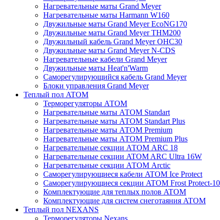
Нагревательные маты Grand Meyer
Нагревательные маты Harmann W160
Двужильные маты Grand Meyer EcoNG170
Двужильные маты Grand Meyer THM200
Двужильный кабель Grand Meyer OHC30
Двужильные маты Grand Meyer N-CDS
Нагревательные кабели Grand Meyer
Двужильные маты Heat'n'Warm
Саморегулирующийся кабель Grand Meyer
Блоки управления Grand Meyer
Теплый пол ATOM
Терморегуляторы АТОМ
Нагревательные маты АТОМ Standart
Нагревательные маты АТОМ Standart Plus
Нагревательные маты АТОМ Premium
Нагревательные маты АТОМ Premium Plus
Нагревательные секции АТОМ ARC 18
Нагревательные секции ATOM ARC Ultra 16W
Нагревательные секции АТОМ Arctic
Саморегулирующиеся кабели ATOM Ice Protect
Саморегулирующиеся секции ATOM Frost Protect-10
Комплектующие для теплых полов ATOM
Комплектующие для систем снеготаяния ATOM
Теплый пол NEXANS
Терморегуляторы Nexans