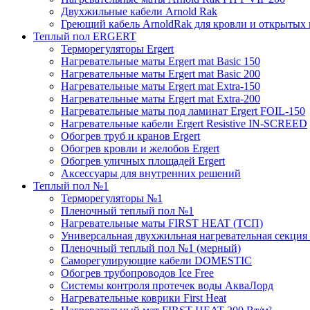
Двухжильные кабели Arnold Rak
Греющий кабель ArnoldRak для кровли и открытых
Теплый пол ERGERT
Терморегуляторы Ergert
Нагревательные маты Ergert mat Basic 150
Нагревательные маты Ergert mat Basic 200
Нагревательные маты Ergert mat Extra-150
Нагревательные маты Ergert mat Extra-200
Нагревательные маты под ламинат Ergert FOIL-150
Нагревательные кабели Ergert Resistive IN-SCREED
Обогрев труб и кранов Ergert
Обогрев кровли и желобов Ergert
Обогрев уличных площадей Ergert
Аксессуары для внутренних решений
Теплый пол №1
Терморегуляторы №1
Пленочный теплый пол №1
Нагревательные маты FIRST HEAT (ТСП)
Универсальная двухжильная нагревательная секция 
Пленочный теплый пол №1 (мерный)
Саморегулирующие кабели DOMESTIC
Обогрев трубопроводов Ice Free
Системы контроля протечек воды АкваЛорд
Нагревательные коврики First Heat