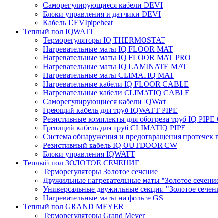
Саморегулирующиеся кабели DEVI
Блоки управления и датчики DEVI
Кабель DEVIpipeheat
Теплый пол IQWATT
Терморегуляторы IQ THERMOSTAT
Нагревательные маты IQ FLOOR MAT
Нагревательные маты IQ FLOOR MAT PRO
Нагревательные маты IQ LAMINATE MAT
Нагревательные маты CLIMATIQ MAT
Нагревательные кабели IQ FLOOR CABLE
Нагревательные кабели CLIMATIQ CABLE
Саморегулирующиеся кабели IQWatt
Греющий кабель для труб IQWATT PIPE
Резистивные комплекты для обогрева труб IQ PIP
Греющий кабель для труб CLIMATIQ PIPE
Система обнаружения и предотвращения протечек
Резистивный кабель IQ OUTDOOR CW
Блоки управления IQWATT
Теплый пол ЗОЛОТОЕ СЕЧЕНИЕ
Терморегуляторы Золотое сечение
Двужильные нагревательные маты "Золотое сечени
Универсальные двужильные секции "Золотое сечен
Нагревательные маты на фольге GS
Теплый пол GRAND MEYER
Терморегуляторы Grand Meyer