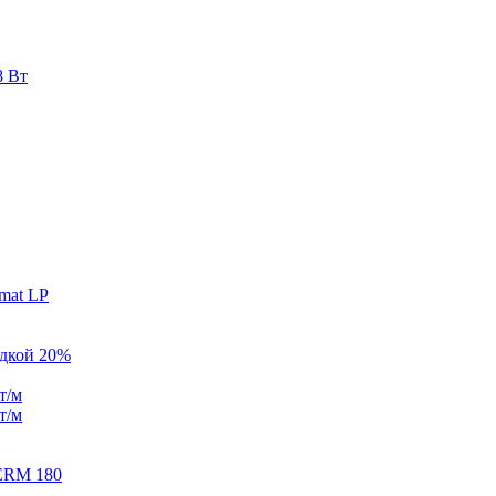
8 Вт
mat LP
идкой 20%
т/м
т/м
ERM 180