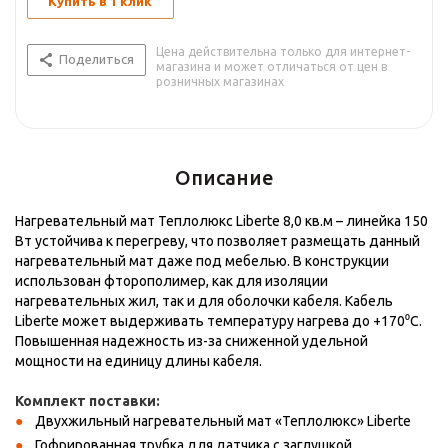
Купить в 1 клик
Цена действительна только для интернет-
Поделиться
магазина и может отличаться от цен в
розничных магазинах
Описание
Нагревательный мат Теплолюкс Liberte 8,0 кв.м – линейка 150
Вт устойчива к перегреву, что позволяет размещать данный
нагревательный мат даже под мебелью. В конструкции
использован фторополимер, как для изоляции
нагревательных жил, так и для оболочки кабеля. Кабель
Liberte может выдерживать температуру нагрева до +170⁰С.
Повышенная надежность из-за сниженной удельной
мощности на единицу длины кабеля.
Комплект поставки:
Двухжильный нагревательный мат «Теплолюкс» Liberte
Гофрированная трубка для датчика с заглушкой