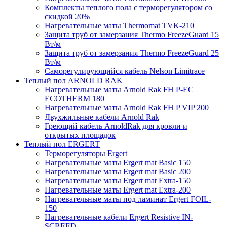
Комплекты теплого пола с терморегулятором со
скидкой 20%
Нагревательные маты Thermomat TVK-210
Защита труб от замерзания Thermo FreezeGuard 15
Вт/м
Защита труб от замерзания Thermo FreezeGuard 25
Вт/м
Саморегулирующийся кабель Nelson Limitrace
Теплый пол ARNOLD RAK
Нагревательные маты Arnold Rak FH P-EC
ECOTHERM 180
Нагревательные маты Arnold Rak FH P VIP 200
Двухжильные кабели Arnold Rak
Греющий кабель ArnoldRak для кровли и
открытых площадок
Теплый пол ERGERT
Терморегуляторы Ergert
Нагревательные маты Ergert mat Basic 150
Нагревательные маты Ergert mat Basic 200
Нагревательные маты Ergert mat Extra-150
Нагревательные маты Ergert mat Extra-200
Нагревательные маты под ламинат Ergert FOIL-
150
Нагревательные кабели Ergert Resistive IN-
SCREED