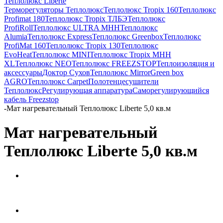
Теплолюкс Liberte
Терморегуляторы Теплолюкс
Теплолюкс Tropix 160
Теплолюкс
Profimat 180
Теплолюкс Tropix ТЛБЭ
Теплолюкс
ProfiRoll
Теплолюкс ULTRA МНН
Теплолюкс
Alumia
Теплолюкс Express
Теплолюкс Greenbox
Теплолюкс
ProfiMat 160
Теплолюкс Tropix 130
Теплолюкс
EvoHeat
Теплолюкс MINI
Теплолюкс Tropix МНН
XL
Теплолюкс NEO
Теплолюкс FREEZSTOP
Теплоизоляция и
аксессуары
Доктор Сухов
Теплолюкс Mirror
Green box
AGRO
Теплолюкс Carpet
Полотенцесушители
Теплолюкс
Регулирующая аппаратура
Cаморегулирующийся
кабель Freezstop
-
Мат нагревательный Теплолюкс Liberte 5,0 кв.м
Мат нагревательный
Теплолюкс Liberte 5,0 кв.м