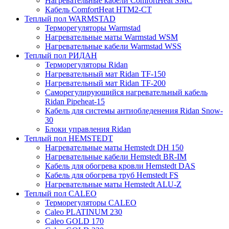
Нагревательные кабели ComfortHeat SMC
Кабель ComfortHeat HTM2-CT
Теплый пол WARMSTAD
Терморегуляторы Warmstad
Нагревательные маты Warmstad WSM
Нагревательные кабели Warmstad WSS
Теплый пол РИДАН
Терморегуляторы Ridan
Нагревательный мат Ridan TF-150
Нагревательный мат Ridan TF-200
Саморегулирующийся нагревательный кабель
Ridan Pipeheat-15
Кабель для системы антиобледенения Ridan Snow-
30
Блоки управления Ridan
Теплый пол HEMSTEDT
Нагревательные маты Hemstedt DH 150
Нагревательные кабели Hemstedt BR-IM
Кабель для обогрева кровли Hemstedt DAS
Кабель для обогрева труб Hemstedt FS
Нагревательные маты Hemstedt ALU-Z
Теплый пол CALEO
Терморегуляторы CALEO
Caleo PLATINUM 230
Caleo GOLD 170