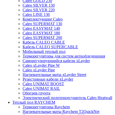
Caleo GOLD 230
Caleo SILVER 150
Caleo SILVER 220
Caleo LINE 130
Комплектующие Caleo
Caleo SUPERMAT 130
Caleo EASYMAT 140
Caleo EASYMAT 180
Caleo SUPERMAT 200
Кабель CALEO CABLE
Кабель CALEO SUPERCABLE
Мобильный теплый пол
Терморегуляторы для систем антиобледенения
Саморегулирующийся кабели xLayder
Caleo xLayder Pipe W
Caleo xLayder Pipe
Нагревательные маты xLayder Street
Резистивные кабели xLayder
Caleo UNIMAT BOOST
Caleo UNIMAT RAIL
Обогрев грунта
Электрический полотенцесушитель Caleo Heatwall
Теплый пол RAYCHEM
Терморегуляторы Raychem
Нагревательные маты Raychem T2QuickNet