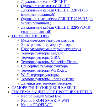
Двужильные маты CEILHIT
Одножильные маты CEILHIT
Двужильные кабели CEILHIT 22PVD 18
(неэкранированный)
Одножильные кабели CEILHIT 22PV/15 (не
экранированный )
Двужильные кабели CEILHIT 22PSVD/18
(экранированный)
ТЕРМОРЕГУЛЯТОРЫ
Механические терморегуляторы
Электронные терморегуляторы
Программируемые терморегуляторы
Терморегуляторы Legrand
Терморегуляторы GIRA
Терморегуляторы Schneider Electric
Сенсорные терморегуляторы
Терморегуляторы WERKEL
Wi-Fi терморегуляторы
Терморегуляторы OneKeyElectro
Датчики для терморегуляторов
САМОРЕГУЛИРУЮЩИЕСЯ КАБЕЛИ
СИСТЕМА ЗАЩИТЫ ОТ ПРОТЕЧЕК NEPTUN
Neptun Bugatti Smart Evo
Neptun PROFI SMART+ WiFi
Neptun PROFI WiFi