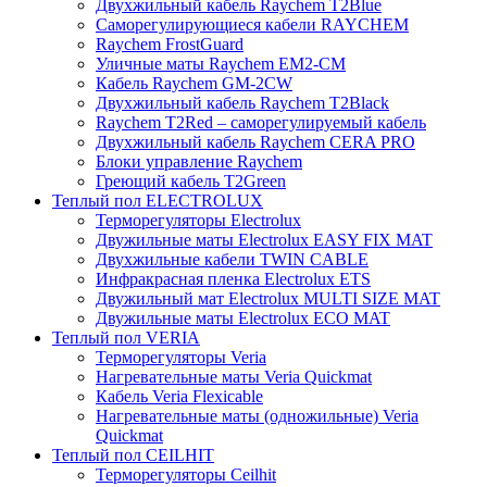
Двухжильный кабель Raychem T2Blue
Саморегулирующиеся кабели RAYCHEM
Raychem FrostGuard
Уличные маты Raychem EM2-CM
Кабель Raychem GM-2CW
Двухжильный кабель Raychem T2Black
Raychem T2Red – саморегулируемый кабель
Двухжильный кабель Raychem CERA PRO
Блоки управление Raychem
Греющий кабель T2Green
Теплый пол ELECTROLUX
Терморегуляторы Electrolux
Двужильные маты Electrolux EASY FIX MAT
Двухжильные кабели TWIN CABLE
Инфракрасная пленка Electrolux ETS
Двужильный мат Electrolux MULTI SIZE MAT
Двужильные маты Electrolux ECO MAT
Теплый пол VERIA
Терморегуляторы Veria
Нагревательные маты Veria Quickmat
Кабель Veria Flexicable
Нагревательные маты (одножильные) Veria
Quickmat
Теплый пол CEILHIT
Терморегуляторы Ceilhit