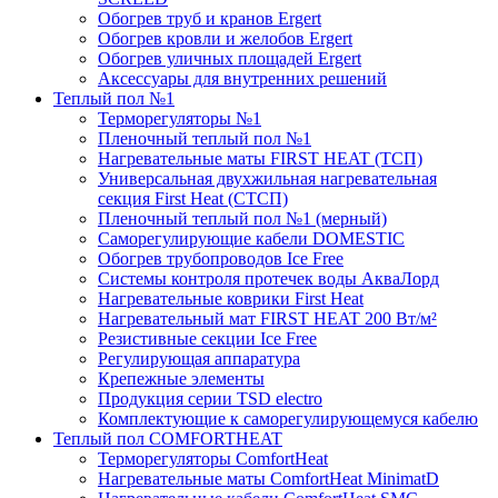
Обогрев труб и кранов Ergert
Обогрев кровли и желобов Ergert
Обогрев уличных площадей Ergert
Аксессуары для внутренних решений
Теплый пол №1
Терморегуляторы №1
Пленочный теплый пол №1
Нагревательные маты FIRST HEAT (ТСП)
Универсальная двухжильная нагревательная
секция First Heat (СТСП)
Пленочный теплый пол №1 (мерный)
Саморегулирующие кабели DOMESTIC
Обогрев трубопроводов Ice Free
Системы контроля протечек воды АкваЛорд
Нагревательные коврики First Heat
Нагревательный мат FIRST HEAT 200 Вт/м²
Резистивные секции Ice Free
Регулирующая аппаратура
Крепежные элементы
Продукция серии TSD electro
Комплектующие к саморегулирующемуся кабелю
Теплый пол COMFORTHEAT
Терморегуляторы ComfortHeat
Нагревательные маты ComfortHeat MinimatD