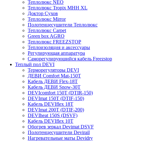
Теплолюкс NEO
Теплолюкс Tropix МНН XL
Доктор Сухов
Теплолюкс Mirror
Полотенцесушители Теплолюкс
Теплолюкс Carpet
Green box AGRO
Теплолюкс FREEZSTOP
Теплоизоляция и аксессуары
Регулирующая аппаратура
Cаморегулирующийся кабель Freezstop
Теплый пол DEVI
Терморегуляторы DEVI
ДЕВИ Comfort Mat-150T
Кабель ДЕВИ Flex-18T
Кабель ДЕВИ Snow-30T
DEVIcomfort 150T (DTIR-150)
DEVImat 150T (DTIF-150)
Кабель DEVIflex 18T
DEVImat 200T (DTIF-200)
DEVIheat 150S (DSVF)
Кабель DEVIflex 10T
Обогрев зеркал Devimat DSVF
Полотенцесушители Devirail
Нагревательные маты Devidry