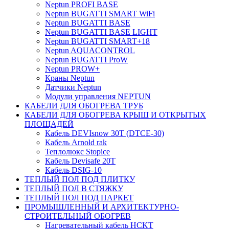
Neptun PROFI BASE
Neptun BUGATTI SMART WiFi
Neptun BUGATTI BASE
Neptun BUGATTI BASE LIGHT
Neptun BUGATTI SMART+18
Neptun AQUACONTROL
Neptun BUGATTI ProW
Neptun PROW+
Краны Neptun
Датчики Neptun
Модули управления NEPTUN
КАБЕЛИ ДЛЯ ОБОГРЕВА ТРУБ
КАБЕЛИ ДЛЯ ОБОГРЕВА КРЫШ И ОТКРЫТЫХ
ПЛОЩАДЕЙ
Кабель DEVIsnow 30Т (DTCE-30)
Кабель Arnold rak
Теплолюкс Stopice
Кабель Devisafe 20T
Кабель DSIG-10
ТЕПЛЫЙ ПОЛ ПОД ПЛИТКУ
ТЕПЛЫЙ ПОЛ В СТЯЖКУ
ТЕПЛЫЙ ПОЛ ПОД ПАРКЕТ
ПРОМЫШЛЕННЫЙ И АРХИТЕКТУРНО-
СТРОИТЕЛЬНЫЙ ОБОГРЕВ
Нагревательный кабель НCKТ