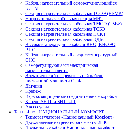
Кабель нагревательный саморегулирующийся
КСТМ
Секция нагревательная кабельная ТСОЭ (НБМК)
Нагревательная кабельная секция МНТ
Секция нагревательная кабельная ТМОЭ (ТМФ)
Секция нагревательная кабельная ТСБЭ
Секция нагревательная кабельная НСКТ
Секция нагревательная кабельная КДБС
Высокотемпературные кабели ВНО, ВНОЭО,
ВНС
Кабель нагревательный среднетемпературный
СНО
Саморегулирующаяся электрическая
нагревательная лента
Электрический нагревательный кабель
постоянной мощности СНФ
Датчики
Крепеж
Взрывозащищенные соединительные коробки
Кабели SHTL и SHTL-LT
Аксессуары
Теплый пол НАЦИОНАЛЬНЫЙ КОМФОРТ
Терморегуляторы «Национальный Комфорт»
Двухжильные нагревательные маты 2НК
Двужильные кабели Национальный комфорт