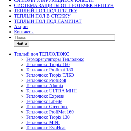
САМОРЕГУЛИРУЮЩИЕСЯ КАБЕЛИ
СИСТЕМА ЗАЩИТЫ ОТ ПРОТЕЧЕК НЕПТУН
ТЕПЛЫЙ ПОЛ ПОД ПЛИТКУ
ТЕПЛЫЙ ПОЛ В СТЯЖКУ
ТЕПЛЫЙ ПОЛ ПОД ЛАМИНАТ
Акции
Контакты
Найти
Теплый пол ТЕПЛОЛЮКС
Терморегуляторы Теплолюкс
Теплолюкс Tropix 160
Теплолюкс Profimat 180
Теплолюкс Tropix ТЛБЭ
Теплолюкс ProfiRoll
Теплолюкс Alumia
Теплолюкс ULTRA МНН
Теплолюкс Express
Теплолюкс Liberte
Теплолюкс Greenbox
Теплолюкс ProfiMat 160
Теплолюкс Tropix 130
Теплолюкс MINI
Теплолюкс EvoHeat