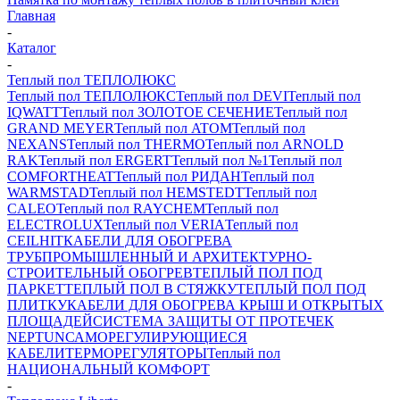
Главная
-
Каталог
-
Теплый пол ТЕПЛОЛЮКС
Теплый пол ТЕПЛОЛЮКС
Теплый пол DEVI
Теплый пол
IQWATT
Теплый пол ЗОЛОТОЕ СЕЧЕНИЕ
Теплый пол
GRAND MEYER
Теплый пол ATOM
Теплый пол
NEXANS
Теплый пол THERMO
Теплый пол ARNOLD
RAK
Теплый пол ERGERT
Теплый пол №1
Теплый пол
COMFORTHEAT
Теплый пол РИДАН
Теплый пол
WARMSTAD
Теплый пол HEMSTEDT
Теплый пол
CALEO
Теплый пол RAYCHEM
Теплый пол
ELECTROLUX
Теплый пол VERIA
Теплый пол
CEILHIT
КАБЕЛИ ДЛЯ ОБОГРЕВА
ТРУБ
ПРОМЫШЛЕННЫЙ И АРХИТЕКТУРНО-
СТРОИТЕЛЬНЫЙ ОБОГРЕВ
ТЕПЛЫЙ ПОЛ ПОД
ПАРКЕТ
ТЕПЛЫЙ ПОЛ В СТЯЖКУ
ТЕПЛЫЙ ПОЛ ПОД
ПЛИТКУ
КАБЕЛИ ДЛЯ ОБОГРЕВА КРЫШ И ОТКРЫТЫХ
ПЛОЩАДЕЙ
СИСТЕМА ЗАЩИТЫ ОТ ПРОТЕЧЕК
NEPTUN
САМОРЕГУЛИРУЮЩИЕСЯ
КАБЕЛИ
ТЕРМОРЕГУЛЯТОРЫ
Теплый пол
НАЦИОНАЛЬНЫЙ КОМФОРТ
-