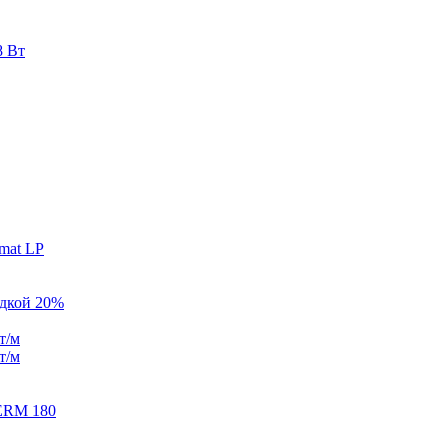
8 Вт
mat LP
идкой 20%
т/м
т/м
ERM 180