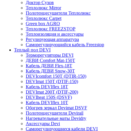
Доктор Сухов
Теплолюкс Mirror
Полотенцесушители Теплолюкс
Теплолюкс Carpet
Green box AGRO
Теплолюкс FREEZSTOP
Теплоизоляция и аксессуары
Регулирующая аппаратура
Cаморегулирующийся кабель Freezstop
Теплый пол DEVI
Терморегуляторы DEVI
ДЕВИ Comfort Mat-150T
Кабель ДЕВИ Flex-18T
Кабель ДЕВИ Snow-30T
DEVIcomfort 150T (DTIR-150)
DEVImat 150T (DTIF-150)
Кабель DEVIflex 18T
DEVImat 200T (DTIF-200)
DEVIheat 150S (DSVF)
Кабель DEVIflex 10T
Обогрев зеркал Devimat DSVF
Полотенцесушители Devirail
Нагревательные маты Devidry
Аксессуары Devi
Саморегулирующиеся кабели DEVI