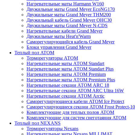
Нагревательные маты Harmann W160
Двужильные маты Grand Meyer EcoNG170
Двужильные маты Grand Meyer THM200
Двужильный кабель Grand Meyer OHC30
Двужильные маты Grand Meyer N-CDS
Нагревательные кабели Grand Meyer
Двужильные маты Heat'n'Warm
Саморегулирующийся кабель Grand Meyer
Блоки управления Grand Meyer
Теплый пол ATOM
Терморегуляторы АТОМ
Нагревательные маты АТОМ Standart
Нагревательные маты АТОМ Standart Plus
Нагревательные маты АТОМ Premium
Нагревательные маты АТОМ Premium Plus
Нагревательные секции АТОМ ARC 18
Нагревательные секции ATOM ARC Ultra 16W
Нагревательные секции АТОМ Arctic
Саморегулирующиеся кабели ATOM Ice Protect
Саморегулирующиеся секции ATOM Frost Protect-10
Комплектующие для теплых полов ATOM
Комплектующие для систем снеготаяния ATOM
Теплый пол NEXANS
Терморегуляторы Nexans
Нагревательные маты Nexans MILLIMAT