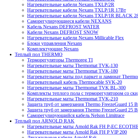
Нагревательные кабели Nexans TXLP/2R
Нагревательные кабели Nexans TXLP/1R 17Вт
Нагревательные кабели Nexans TXLP/1R BLACK 2
Саморегулирующиеся кабели NEXANS
Кабель Nexans DEFROST WATER
Кабели Nexans DEFROST SNOW
Нагревательные кабели Nexans Millicable Flex
Блоки управления Nexans
Комплектующие Nexans
Теплый пол THERMO
Терморегуляторы Thermoreg TI
Нагревательные маты Thermomat TVK-130
Нагревательные маты Thermomat TVK-180
Нагревательные маты под паркет и ламинат Thermo
Нагревательный кабель Thermocable SVK-20
Нагревательные маты Thermomat TVK BL-300
Комплекты теплого пола с терморегулятором со ск
Нагревательные маты Thermomat TVK-210
Защита труб от замерзания Thermo FreezeGuard 15 В
Защита труб от замерзания Thermo FreezeGuard 25 В
Саморегулирующийся кабель Nelson Limitrace
Теплый пол ARNOLD RAK
Нагревательные маты Arnold Rak FH P-EC ECOTH
Нагревательные маты Arnold Rak FH P VIP 200
Двухжильные кабели Arnold Rak