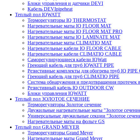
Блоки управления и датчики DEVI
Кабель DEVIpipeheat
Теплый пол IQWATT
Терморегуляторы IQ THERMOSTAT
Нагревательные маты IQ FLOOR MAT
Нагревательные маты IQ FLOOR MAT PRO
Нагревательные маты IQ LAMINATE MAT
Нагревательные маты CLIMATIQ MAT
Нагревательные кабели IQ FLOOR CABLE
Нагревательные кабели CLIMATIQ CABLE
Саморегулирующиеся кабели IQWatt
Греющий кабель для труб IQWATT PIPE
Резистивные комплекты для обогрева труб IQ PIP
Греющий кабель для труб CLIMATIQ PIPE
Система обнаружения и предотвращения протечек
Резистивный кабель IQ OUTDOOR CW
Блоки управления IQWATT
Теплый пол ЗОЛОТОЕ СЕЧЕНИЕ
Терморегуляторы Золотое сечение
Двужильные нагревательные маты "Золотое сечени
Универсальные двужильные секции "Золотое сечен
Нагревательные маты на фольге GS
Теплый пол GRAND MEYER
Терморегуляторы Grand Meyer
Нагревательные маты Grand Meyer