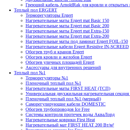
Греющий кабель ArnoldRak для кровли и открытых
Теплый пол ERGERT
Терморегуляторы Ergert
Нагревательные маты Ergert mat Basic 150
Нагревательные маты Ergert mat Basic 200
Нагревательные маты Ergert mat Extra-150
Нагревательные маты Ergert mat Extra-200
Нагревательные маты под ламинат Ergert FOIL-150
Нагревательные кабели Ergert Resistive IN-SCREED
Обогрев труб и кранов Ergert
Обогрев кровли и желобов Ergert
Обогрев уличных площадей Ergert
Аксессуары для внутренних решений
Теплый пол №1
Терморегуляторы №1
Пленочный теплый пол №1
Нагревательные маты FIRST HEAT (ТСП)
Универсальная двухжильная нагревательная секция 
Пленочный теплый пол №1 (мерный)
Саморегулирующие кабели DOMESTIC
Обогрев трубопроводов Ice Free
Системы контроля протечек воды АкваЛорд
Нагревательные коврики First Heat
Нагревательный мат FIRST HEAT 200 Вт/м²