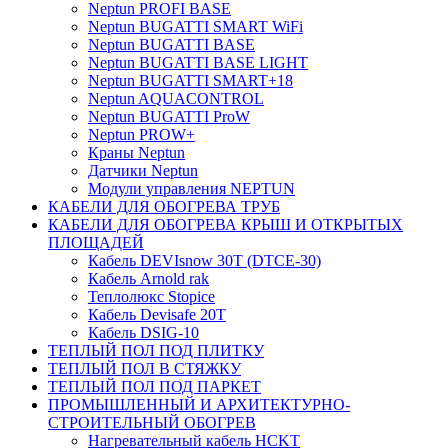
Neptun PROFI BASE
Neptun BUGATTI SMART WiFi
Neptun BUGATTI BASE
Neptun BUGATTI BASE LIGHT
Neptun BUGATTI SMART+18
Neptun AQUACONTROL
Neptun BUGATTI ProW
Neptun PROW+
Краны Neptun
Датчики Neptun
Модули управления NEPTUN
КАБЕЛИ ДЛЯ ОБОГРЕВА ТРУБ
КАБЕЛИ ДЛЯ ОБОГРЕВА КРЫШ И ОТКРЫТЫХ
ПЛОЩАДЕЙ
Кабель DEVIsnow 30Т (DTCE-30)
Кабель Arnold rak
Теплолюкс Stopice
Кабель Devisafe 20T
Кабель DSIG-10
ТЕПЛЫЙ ПОЛ ПОД ПЛИТКУ
ТЕПЛЫЙ ПОЛ В СТЯЖКУ
ТЕПЛЫЙ ПОЛ ПОД ПАРКЕТ
ПРОМЫШЛЕННЫЙ И АРХИТЕКТУРНО-
СТРОИТЕЛЬНЫЙ ОБОГРЕВ
Нагревательный кабель НCKТ