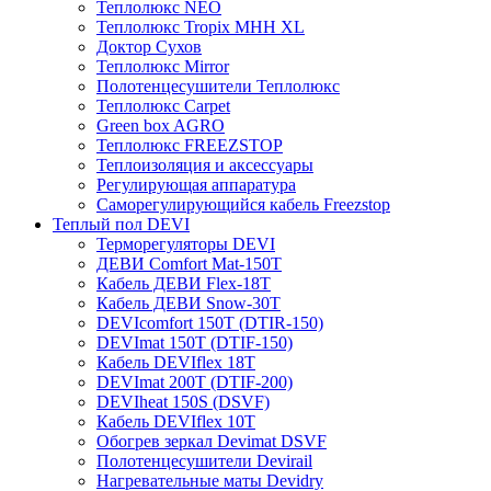
Теплолюкс NEO
Теплолюкс Tropix МНН XL
Доктор Сухов
Теплолюкс Mirror
Полотенцесушители Теплолюкс
Теплолюкс Carpet
Green box AGRO
Теплолюкс FREEZSTOP
Теплоизоляция и аксессуары
Регулирующая аппаратура
Cаморегулирующийся кабель Freezstop
Теплый пол DEVI
Терморегуляторы DEVI
ДЕВИ Comfort Mat-150T
Кабель ДЕВИ Flex-18T
Кабель ДЕВИ Snow-30T
DEVIcomfort 150T (DTIR-150)
DEVImat 150T (DTIF-150)
Кабель DEVIflex 18T
DEVImat 200T (DTIF-200)
DEVIheat 150S (DSVF)
Кабель DEVIflex 10T
Обогрев зеркал Devimat DSVF
Полотенцесушители Devirail
Нагревательные маты Devidry