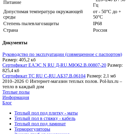
Питание
Гц
Допустимая температура окружающей
от - 50°C до +
среды
50°C
Степень пылевлагозащиты
IP68
Страна
Россия
Документы
Руководство по эксплуатации (совмещенное с паспортом)
Размер: 405,2 кб
Сертификат ЕАЭС N RU Д-RU.МЮ62.В.00807-20
Размер:
825,4 кб
Сертификат ТС RU С-RU.АБ37.В.06104
Размер: 2,1 мб
2010–2026 © Интернет-магазин теплых полов. Pol-lux.ru –
тепло в каждый дом
Теплые полы
Информация
Блог
Теплый пол под плитку - маты
Теплый пол в стяжку - кабель
Теплый пол под ламинат
Терморегуляторы