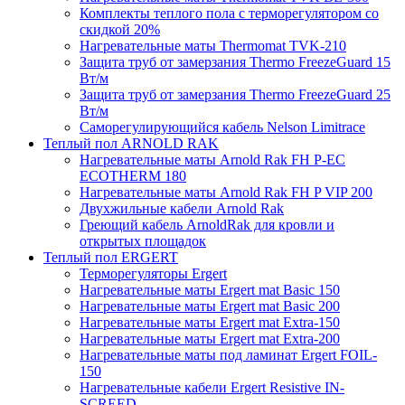
Комплекты теплого пола с терморегулятором со
скидкой 20%
Нагревательные маты Thermomat TVK-210
Защита труб от замерзания Thermo FreezeGuard 15
Вт/м
Защита труб от замерзания Thermo FreezeGuard 25
Вт/м
Саморегулирующийся кабель Nelson Limitrace
Теплый пол ARNOLD RAK
Нагревательные маты Arnold Rak FH P-EC
ECOTHERM 180
Нагревательные маты Arnold Rak FH P VIP 200
Двухжильные кабели Arnold Rak
Греющий кабель ArnoldRak для кровли и
открытых площадок
Теплый пол ERGERT
Терморегуляторы Ergert
Нагревательные маты Ergert mat Basic 150
Нагревательные маты Ergert mat Basic 200
Нагревательные маты Ergert mat Extra-150
Нагревательные маты Ergert mat Extra-200
Нагревательные маты под ламинат Ergert FOIL-
150
Нагревательные кабели Ergert Resistive IN-
SCREED