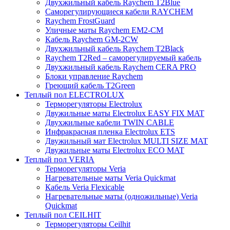
Двухжильный кабель Raychem T2Blue
Саморегулирующиеся кабели RAYCHEM
Raychem FrostGuard
Уличные маты Raychem EM2-CM
Кабель Raychem GM-2CW
Двухжильный кабель Raychem T2Black
Raychem T2Red – саморегулируемый кабель
Двухжильный кабель Raychem CERA PRO
Блоки управление Raychem
Греющий кабель T2Green
Теплый пол ELECTROLUX
Терморегуляторы Electrolux
Двужильные маты Electrolux EASY FIX MAT
Двухжильные кабели TWIN CABLE
Инфракрасная пленка Electrolux ETS
Двужильный мат Electrolux MULTI SIZE MAT
Двужильные маты Electrolux ECO MAT
Теплый пол VERIA
Терморегуляторы Veria
Нагревательные маты Veria Quickmat
Кабель Veria Flexicable
Нагревательные маты (одножильные) Veria
Quickmat
Теплый пол CEILHIT
Терморегуляторы Ceilhit