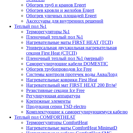
Обогрев труб и кранов Ergert
Обогрев кровли и желобов Ergert
Обогрев уличных площадей Ergert
Аксессуары для внутренних решений
Теплый пол №1
Терморегуляторы №1
Пленочный теплый пол №1
Нагревательные маты FIRST HEAT (ТСП)
Универсальная двухжильная нагревательная
секция First Heat (СТСП)
Пленочный теплый пол №1 (мерный)
Саморегулирующие кабели DOMESTIC
Обогрев трубопроводов Ice Free
Системы контроля протечек воды АкваЛорд
Нагревательные коврики First Heat
Нагревательный мат FIRST HEAT 200 Вт/м²
Резистивные секции Ice Free
Регулирующая аппаратура
Крепежные элементы
Продукция серии TSD electro
Комплектующие к саморегулирующемуся кабелю
Теплый пол COMFORTHEAT
Терморегуляторы ComfortHeat
Нагревательные маты ComfortHeat MinimatD