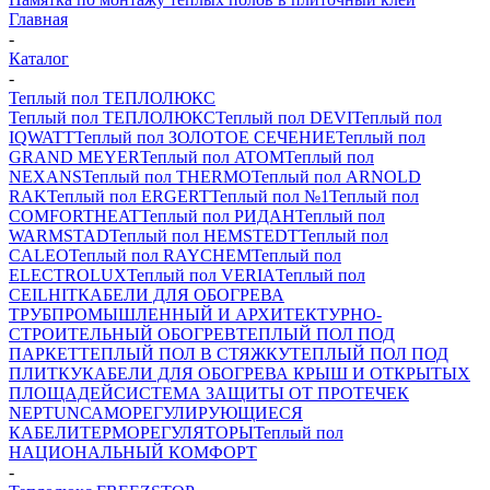
Главная
-
Каталог
-
Теплый пол ТЕПЛОЛЮКС
Теплый пол ТЕПЛОЛЮКС
Теплый пол DEVI
Теплый пол
IQWATT
Теплый пол ЗОЛОТОЕ СЕЧЕНИЕ
Теплый пол
GRAND MEYER
Теплый пол ATOM
Теплый пол
NEXANS
Теплый пол THERMO
Теплый пол ARNOLD
RAK
Теплый пол ERGERT
Теплый пол №1
Теплый пол
COMFORTHEAT
Теплый пол РИДАН
Теплый пол
WARMSTAD
Теплый пол HEMSTEDT
Теплый пол
CALEO
Теплый пол RAYCHEM
Теплый пол
ELECTROLUX
Теплый пол VERIA
Теплый пол
CEILHIT
КАБЕЛИ ДЛЯ ОБОГРЕВА
ТРУБ
ПРОМЫШЛЕННЫЙ И АРХИТЕКТУРНО-
СТРОИТЕЛЬНЫЙ ОБОГРЕВ
ТЕПЛЫЙ ПОЛ ПОД
ПАРКЕТ
ТЕПЛЫЙ ПОЛ В СТЯЖКУ
ТЕПЛЫЙ ПОЛ ПОД
ПЛИТКУ
КАБЕЛИ ДЛЯ ОБОГРЕВА КРЫШ И ОТКРЫТЫХ
ПЛОЩАДЕЙ
СИСТЕМА ЗАЩИТЫ ОТ ПРОТЕЧЕК
NEPTUN
САМОРЕГУЛИРУЮЩИЕСЯ
КАБЕЛИ
ТЕРМОРЕГУЛЯТОРЫ
Теплый пол
НАЦИОНАЛЬНЫЙ КОМФОРТ
-