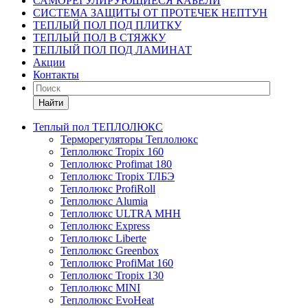
САМОРЕГУЛИРУЮЩИЕСЯ КАБЕЛИ
СИСТЕМА ЗАЩИТЫ ОТ ПРОТЕЧЕК НЕПТУН
ТЕПЛЫЙ ПОЛ ПОД ПЛИТКУ
ТЕПЛЫЙ ПОЛ В СТЯЖКУ
ТЕПЛЫЙ ПОЛ ПОД ЛАМИНАТ
Акции
Контакты
Найти
Теплый пол ТЕПЛОЛЮКС
Терморегуляторы Теплолюкс
Теплолюкс Tropix 160
Теплолюкс Profimat 180
Теплолюкс Tropix ТЛБЭ
Теплолюкс ProfiRoll
Теплолюкс Alumia
Теплолюкс ULTRA МНН
Теплолюкс Express
Теплолюкс Liberte
Теплолюкс Greenbox
Теплолюкс ProfiMat 160
Теплолюкс Tropix 130
Теплолюкс MINI
Теплолюкс EvoHeat