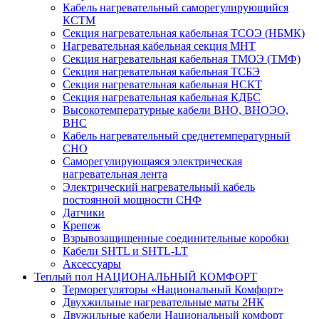
Кабель нагревательный саморегулирующийся
КСТМ
Секция нагревательная кабельная ТСОЭ (НБМК)
Нагревательная кабельная секция МНТ
Секция нагревательная кабельная ТМОЭ (ТМФ)
Секция нагревательная кабельная ТСБЭ
Секция нагревательная кабельная НСКТ
Секция нагревательная кабельная КДБС
Высокотемпературные кабели ВНО, ВНОЭО,
ВНС
Кабель нагревательный среднетемпературный
СНО
Саморегулирующаяся электрическая
нагревательная лента
Электрический нагревательный кабель
постоянной мощности СНФ
Датчики
Крепеж
Взрывозащищенные соединительные коробки
Кабели SHTL и SHTL-LT
Аксессуары
Теплый пол НАЦИОНАЛЬНЫЙ КОМФОРТ
Терморегуляторы «Национальный Комфорт»
Двухжильные нагревательные маты 2НК
Двужильные кабели Национальный комфорт