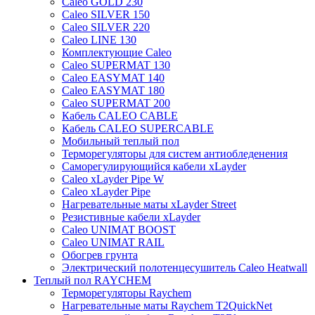
Caleo GOLD 230
Caleo SILVER 150
Caleo SILVER 220
Caleo LINE 130
Комплектующие Caleo
Caleo SUPERMAT 130
Caleo EASYMAT 140
Caleo EASYMAT 180
Caleo SUPERMAT 200
Кабель CALEO CABLE
Кабель CALEO SUPERCABLE
Мобильный теплый пол
Терморегуляторы для систем антиобледенения
Саморегулирующийся кабели xLayder
Caleo xLayder Pipe W
Caleo xLayder Pipe
Нагревательные маты xLayder Street
Резистивные кабели xLayder
Caleo UNIMAT BOOST
Caleo UNIMAT RAIL
Обогрев грунта
Электрический полотенцесушитель Caleo Heatwall
Теплый пол RAYCHEM
Терморегуляторы Raychem
Нагревательные маты Raychem T2QuickNet