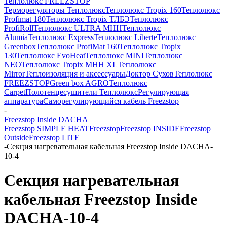
Теплолюкс FREEZSTOP
Терморегуляторы Теплолюкс
Теплолюкс Tropix 160
Теплолюкс
Profimat 180
Теплолюкс Tropix ТЛБЭ
Теплолюкс
ProfiRoll
Теплолюкс ULTRA МНН
Теплолюкс
Alumia
Теплолюкс Express
Теплолюкс Liberte
Теплолюкс
Greenbox
Теплолюкс ProfiMat 160
Теплолюкс Tropix
130
Теплолюкс EvoHeat
Теплолюкс MINI
Теплолюкс
NEO
Теплолюкс Tropix МНН XL
Теплолюкс
Mirror
Теплоизоляция и аксессуары
Доктор Сухов
Теплолюкс
FREEZSTOP
Green box AGRO
Теплолюкс
Carpet
Полотенцесушители Теплолюкс
Регулирующая
аппаратура
Cаморегулирующийся кабель Freezstop
-
Freezstop Inside DACHA
Freezstop SIMPLE HEAT
Freezstop
Freezstop INSIDE
Freezstop
Outside
Freezstop LITE
-
Секция нагревательная кабельная Freezstop Inside DACHA-
10-4
Секция нагревательная
кабельная Freezstop Inside
DACHA-10-4