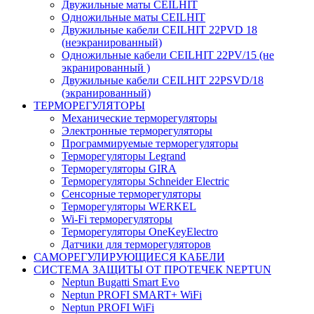
Двужильные маты CEILHIT
Одножильные маты CEILHIT
Двужильные кабели CEILHIT 22PVD 18
(неэкранированный)
Одножильные кабели CEILHIT 22PV/15 (не
экранированный )
Двужильные кабели CEILHIT 22PSVD/18
(экранированный)
ТЕРМОРЕГУЛЯТОРЫ
Механические терморегуляторы
Электронные терморегуляторы
Программируемые терморегуляторы
Терморегуляторы Legrand
Терморегуляторы GIRA
Терморегуляторы Schneider Electric
Сенсорные терморегуляторы
Терморегуляторы WERKEL
Wi-Fi терморегуляторы
Терморегуляторы OneKeyElectro
Датчики для терморегуляторов
САМОРЕГУЛИРУЮЩИЕСЯ КАБЕЛИ
СИСТЕМА ЗАЩИТЫ ОТ ПРОТЕЧЕК NEPTUN
Neptun Bugatti Smart Evo
Neptun PROFI SMART+ WiFi
Neptun PROFI WiFi