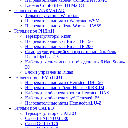
Нагревательные кабели ComfortHeat SMC
Кабель ComfortHeat HTM2-CT
Теплый пол WARMSTAD
Терморегуляторы Warmstad
Нагревательные маты Warmstad WSM
Нагревательные кабели Warmstad WSS
Теплый пол РИДАН
Терморегуляторы Ridan
Нагревательный мат Ridan TF-150
Нагревательный мат Ridan TF-200
Саморегулирующийся нагревательный кабель
Ridan Pipeheat-15
Кабель для системы антиобледенения Ridan Snow-
30
Блоки управления Ridan
Теплый пол HEMSTEDT
Нагревательные маты Hemstedt DH 150
Нагревательные кабели Hemstedt BR-IM
Кабель для обогрева кровли Hemstedt DAS
Кабель для обогрева труб Hemstedt FS
Нагревательные маты Hemstedt ALU-Z
Теплый пол CALEO
Терморегуляторы CALEO
Caleo PLATINUM 230
Caleo GOLD 170