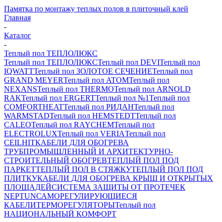
Памятка по монтажу теплых полов в плиточный клей
Главная
-
Каталог
-
Теплый пол ТЕПЛОЛЮКС
Теплый пол ТЕПЛОЛЮКС
Теплый пол DEVI
Теплый пол
IQWATT
Теплый пол ЗОЛОТОЕ СЕЧЕНИЕ
Теплый пол
GRAND MEYER
Теплый пол ATOM
Теплый пол
NEXANS
Теплый пол THERMO
Теплый пол ARNOLD
RAK
Теплый пол ERGERT
Теплый пол №1
Теплый пол
COMFORTHEAT
Теплый пол РИДАН
Теплый пол
WARMSTAD
Теплый пол HEMSTEDT
Теплый пол
CALEO
Теплый пол RAYCHEM
Теплый пол
ELECTROLUX
Теплый пол VERIA
Теплый пол
CEILHIT
КАБЕЛИ ДЛЯ ОБОГРЕВА
ТРУБ
ПРОМЫШЛЕННЫЙ И АРХИТЕКТУРНО-
СТРОИТЕЛЬНЫЙ ОБОГРЕВ
ТЕПЛЫЙ ПОЛ ПОД
ПАРКЕТ
ТЕПЛЫЙ ПОЛ В СТЯЖКУ
ТЕПЛЫЙ ПОЛ ПОД
ПЛИТКУ
КАБЕЛИ ДЛЯ ОБОГРЕВА КРЫШ И ОТКРЫТЫХ
ПЛОЩАДЕЙ
СИСТЕМА ЗАЩИТЫ ОТ ПРОТЕЧЕК
NEPTUN
САМОРЕГУЛИРУЮЩИЕСЯ
КАБЕЛИ
ТЕРМОРЕГУЛЯТОРЫ
Теплый пол
НАЦИОНАЛЬНЫЙ КОМФОРТ