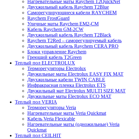
Нагревательные маты Raychem T2QuickNet
Двухжильный кабель Raychem T2Blue
Саморегулирующиеся кабели RAYCHEM
Raychem FrostGuard
Уличные маты Raychem EM2-CM
Кабель Raychem GM-2CW
Двухжильный кабель Raychem T2Black
Raychem T2Red – саморегулируемый кабель
Двухжильный кабель Raychem CERA PRO
Блоки управление Raychem
Греющий кабель T2Green
Теплый пол ELECTROLUX
Терморегуляторы Electrolux
Двужильные маты Electrolux EASY FIX MAT
Двухжильные кабели TWIN CABLE
Инфракрасная пленка Electrolux ETS
Двужильный мат Electrolux MULTI SIZE MAT
Двужильные маты Electrolux ECO MAT
Теплый пол VERIA
Терморегуляторы Veria
Нагревательные маты Veria Quickmat
Кабель Veria Flexicable
Нагревательные маты (одножильные) Veria
Quickmat
Теплый пол CEILHIT