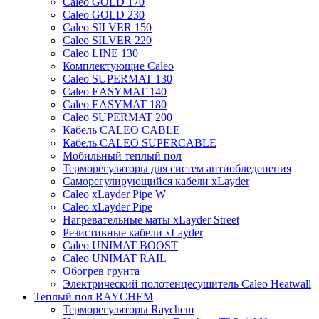
Caleo GOLD 170
Caleo GOLD 230
Caleo SILVER 150
Caleo SILVER 220
Caleo LINE 130
Комплектующие Caleo
Caleo SUPERMAT 130
Caleo EASYMAT 140
Caleo EASYMAT 180
Caleo SUPERMAT 200
Кабель CALEO CABLE
Кабель CALEO SUPERCABLE
Мобильный теплый пол
Терморегуляторы для систем антиобледенения
Саморегулирующийся кабели xLayder
Caleo xLayder Pipe W
Caleo xLayder Pipe
Нагревательные маты xLayder Street
Резистивные кабели xLayder
Caleo UNIMAT BOOST
Caleo UNIMAT RAIL
Обогрев грунта
Электрический полотенцесушитель Caleo Heatwall
Теплый пол RAYCHEM
Терморегуляторы Raychem