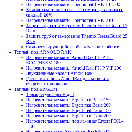
Нагревательные маты Thermomat TVK BL-300
Комплекты теплого пола с терморегулятором со
скидкой 20%
Нагревательные маты Thermomat TVK-210
Защита труб от замерзания Thermo FreezeGuard 15
Вт/м
Защита труб от замерзания Thermo FreezeGuard 25
Вт/м
Саморегулирующийся кабель Nelson Limitrace
Теплый пол ARNOLD RAK
Нагревательные маты Arnold Rak FH P-EC
ECOTHERM 180
Нагревательные маты Arnold Rak FH P VIP 200
Двухжильные кабели Arnold Rak
Греющий кабель ArnoldRak для кровли и
открытых площадок
Теплый пол ERGERT
Терморегуляторы Ergert
Нагревательные маты Ergert mat Basic 150
Нагревательные маты Ergert mat Basic 200
Нагревательные маты Ergert mat Extra-150
Нагревательные маты Ergert mat Extra-200
Нагревательные маты под ламинат Ergert FOIL-
150
Нагревательные кабели Ergert Resistive IN-