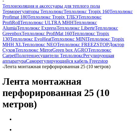
-
Теплоизоляция и аксессуары для теплого пола
Терморегуляторы Теплолюкс
Теплолюкс Tropix 160
Теплолюкс
Profimat 180
Теплолюкс Tropix ТЛБЭ
Теплолюкс
ProfiRoll
Теплолюкс ULTRA МНН
Теплолюкс
Alumia
Теплолюкс Express
Теплолюкс Liberte
Теплолюкс
Greenbox
Теплолюкс ProfiMat 160
Теплолюкс Tropix
130
Теплолюкс EvoHeat
Теплолюкс MINI
Теплолюкс Tropix
МНН XL
Теплолюкс NEO
Теплолюкс FREEZSTOP
Доктор
Сухов
Теплолюкс Mirror
Green box AGRO
Теплолюкс
Carpet
Полотенцесушители Теплолюкс
Регулирующая
аппаратура
Cаморегулирующийся кабель Freezstop
-
Лента монтажная перфорированная 25 (10 метров)
Лента монтажная
перфорированная 25 (10
метров)