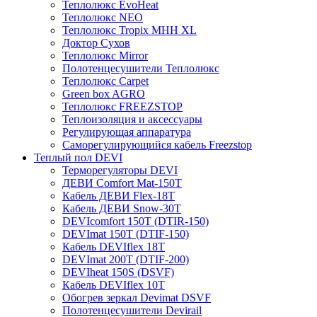
Теплолюкс EvoHeat
Теплолюкс NEO
Теплолюкс Tropix МНН XL
Доктор Сухов
Теплолюкс Mirror
Полотенцесушители Теплолюкс
Теплолюкс Carpet
Green box AGRO
Теплолюкс FREEZSTOP
Теплоизоляция и аксессуары
Регулирующая аппаратура
Cаморегулирующийся кабель Freezstop
Теплый пол DEVI
Терморегуляторы DEVI
ДЕВИ Comfort Mat-150T
Кабель ДЕВИ Flex-18T
Кабель ДЕВИ Snow-30T
DEVIcomfort 150T (DTIR-150)
DEVImat 150T (DTIF-150)
Кабель DEVIflex 18T
DEVImat 200T (DTIF-200)
DEVIheat 150S (DSVF)
Кабель DEVIflex 10T
Обогрев зеркал Devimat DSVF
Полотенцесушители Devirail