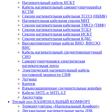
Нагревательный кабель НCKТ
Кабель нагревательный саморегулирующийся
КСТМ
Секция нагревательная кабельная ТСОЭ (НБМК)
Нагревательная кабельная секция МНТ
Секция нагревательная кабельная ТМОЭ (ТМФ)
Секция нагревательная кабельная ТСБЭ
Секция нагревательная кабельная НСКТ
Секция нагревательная кабельная КДБС
Высокотемпературные кабели ВНО, ВНОЭО,
ВНС
Кабель нагревательный среднетемпературный
СНО
Саморегулирующаяся электрическая
нагревательная лента
Электрический нагревательный кабель
постоянной мощности СНФ
Датчики
Крепеж
Взрывозащищенные соединительные коробки
Кабели SHTL и SHTL-LT
Аксессуары
Теплый пол НАЦИОНАЛЬНЫЙ КОМФОРТ
Терморегуляторы «Национальный Комфорт»
Двухжильные нагревательные маты 2НК