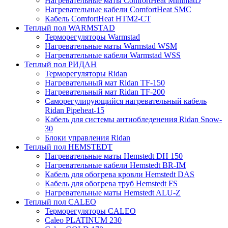
Нагревательные маты ComfortHeat MinimatD
Нагревательные кабели ComfortHeat SMC
Кабель ComfortHeat HTM2-CT
Теплый пол WARMSTAD
Терморегуляторы Warmstad
Нагревательные маты Warmstad WSM
Нагревательные кабели Warmstad WSS
Теплый пол РИДАН
Терморегуляторы Ridan
Нагревательный мат Ridan TF-150
Нагревательный мат Ridan TF-200
Саморегулирующийся нагревательный кабель
Ridan Pipeheat-15
Кабель для системы антиобледенения Ridan Snow-
30
Блоки управления Ridan
Теплый пол HEMSTEDT
Нагревательные маты Hemstedt DH 150
Нагревательные кабели Hemstedt BR-IM
Кабель для обогрева кровли Hemstedt DAS
Кабель для обогрева труб Hemstedt FS
Нагревательные маты Hemstedt ALU-Z
Теплый пол CALEO
Терморегуляторы CALEO
Caleo PLATINUM 230