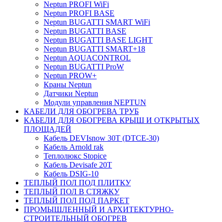
Neptun PROFI WiFi
Neptun PROFI BASE
Neptun BUGATTI SMART WiFi
Neptun BUGATTI BASE
Neptun BUGATTI BASE LIGHT
Neptun BUGATTI SMART+18
Neptun AQUACONTROL
Neptun BUGATTI ProW
Neptun PROW+
Краны Neptun
Датчики Neptun
Модули управления NEPTUN
КАБЕЛИ ДЛЯ ОБОГРЕВА ТРУБ
КАБЕЛИ ДЛЯ ОБОГРЕВА КРЫШ И ОТКРЫТЫХ
ПЛОЩАДЕЙ
Кабель DEVIsnow 30Т (DTCE-30)
Кабель Arnold rak
Теплолюкс Stopice
Кабель Devisafe 20T
Кабель DSIG-10
ТЕПЛЫЙ ПОЛ ПОД ПЛИТКУ
ТЕПЛЫЙ ПОЛ В СТЯЖКУ
ТЕПЛЫЙ ПОЛ ПОД ПАРКЕТ
ПРОМЫШЛЕННЫЙ И АРХИТЕКТУРНО-
СТРОИТЕЛЬНЫЙ ОБОГРЕВ