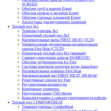
SCREED
Обогрев труб и кранов Ergert
Обогрев кровли и желобов Ergert
Обогрев уличных площадей Ergert
Аксессуары для внутренних решений
Теплый пол №1
Терморегуляторы №1
Пленочный теплый пол №1
Нагревательные маты FIRST HEAT (ТСП)
Универсальная двухжильная нагревательная
секция First Heat (СТСП)
Пленочный теплый пол №1 (мерный)
Саморегулирующие кабели DOMESTIC
Обогрев трубопроводов Ice Free
Системы контроля протечек воды АкваЛорд
Нагревательные коврики First Heat
Нагревательный мат FIRST HEAT 200 Вт/м²
Резистивные секции Ice Free
Регулирующая аппаратура
Крепежные элементы
Продукция серии TSD electro
Комплектующие к саморегулирующемуся кабелю
Теплый пол COMFORTHEAT
Терморегуляторы ComfortHeat