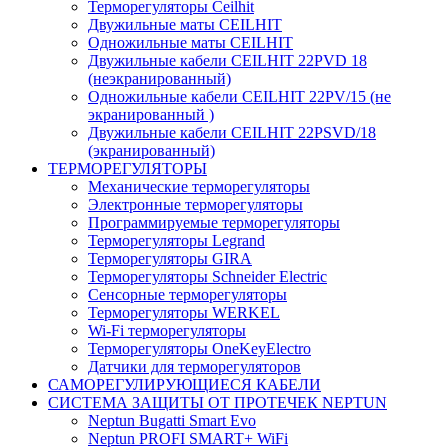
Терморегуляторы Ceilhit
Двужильные маты CEILHIT
Одножильные маты CEILHIT
Двужильные кабели CEILHIT 22PVD 18
(неэкранированный)
Одножильные кабели CEILHIT 22PV/15 (не
экранированный )
Двужильные кабели CEILHIT 22PSVD/18
(экранированный)
ТЕРМОРЕГУЛЯТОРЫ
Механические терморегуляторы
Электронные терморегуляторы
Программируемые терморегуляторы
Терморегуляторы Legrand
Терморегуляторы GIRA
Терморегуляторы Schneider Electric
Сенсорные терморегуляторы
Терморегуляторы WERKEL
Wi-Fi терморегуляторы
Терморегуляторы OneKeyElectro
Датчики для терморегуляторов
САМОРЕГУЛИРУЮЩИЕСЯ КАБЕЛИ
СИСТЕМА ЗАЩИТЫ ОТ ПРОТЕЧЕК NEPTUN
Neptun Bugatti Smart Evo
Neptun PROFI SMART+ WiFi