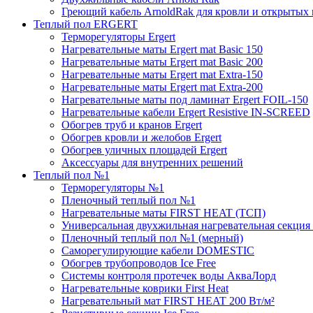
Греющий кабель ArnoldRak для кровли и открытых
Теплый пол ERGERT
Терморегуляторы Ergert
Нагревательные маты Ergert mat Basic 150
Нагревательные маты Ergert mat Basic 200
Нагревательные маты Ergert mat Extra-150
Нагревательные маты Ergert mat Extra-200
Нагревательные маты под ламинат Ergert FOIL-150
Нагревательные кабели Ergert Resistive IN-SCREED
Обогрев труб и кранов Ergert
Обогрев кровли и желобов Ergert
Обогрев уличных площадей Ergert
Аксессуары для внутренних решений
Теплый пол №1
Терморегуляторы №1
Пленочный теплый пол №1
Нагревательные маты FIRST HEAT (ТСП)
Универсальная двухжильная нагревательная секция 
Пленочный теплый пол №1 (мерный)
Саморегулирующие кабели DOMESTIC
Обогрев трубопроводов Ice Free
Системы контроля протечек воды АкваЛорд
Нагревательные коврики First Heat
Нагревательный мат FIRST HEAT 200 Вт/м²