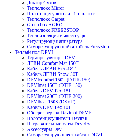
Доктор Сухов
Теплолюкс Mirror
Полотенцесушители Теплолюкс
Теплолюкс Carpet
Green box AGRO
Теплолюкс FREEZSTOP
Теплоизоляция и аксессуары
Регулирующая аппаратура
Cаморегулирующийся кабель Freezstop
Теплый пол DEVI
Терморегуляторы DEVI
ДЕВИ Comfort Mat-150T
Кабель ДЕВИ Flex-18T
Кабель ДЕВИ Snow-30T
DEVIcomfort 150T (DTIR-150)
DEVImat 150T (DTIF-150)
Кабель DEVIflex 18T
DEVImat 200T (DTIF-200)
DEVIheat 150S (DSVF)
Кабель DEVIflex 10T
Обогрев зеркал Devimat DSVF
Полотенцесушители Devirail
Нагревательные маты Devidry
Аксессуары Devi
Саморегулирующиеся кабели DEVI