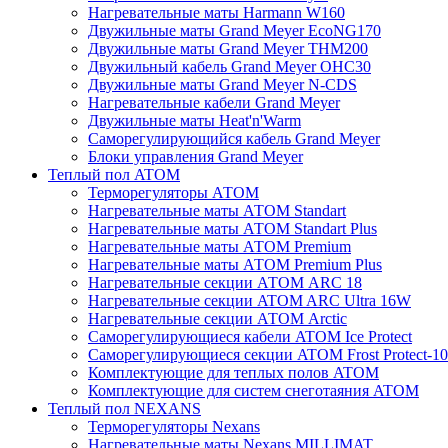
Нагревательные маты Harmann W160
Двужильные маты Grand Meyer EcoNG170
Двужильные маты Grand Meyer THM200
Двужильный кабель Grand Meyer OHC30
Двужильные маты Grand Meyer N-CDS
Нагревательные кабели Grand Meyer
Двужильные маты Heat'n'Warm
Саморегулирующийся кабель Grand Meyer
Блоки управления Grand Meyer
Теплый пол ATOM
Терморегуляторы АТОМ
Нагревательные маты АТОМ Standart
Нагревательные маты АТОМ Standart Plus
Нагревательные маты АТОМ Premium
Нагревательные маты АТОМ Premium Plus
Нагревательные секции АТОМ ARC 18
Нагревательные секции ATOM ARC Ultra 16W
Нагревательные секции АТОМ Arctic
Саморегулирующиеся кабели ATOM Ice Protect
Саморегулирующиеся секции ATOM Frost Protect-10
Комплектующие для теплых полов ATOM
Комплектующие для систем снеготаяния ATOM
Теплый пол NEXANS
Терморегуляторы Nexans
Нагревательные маты Nexans MILLIMAT