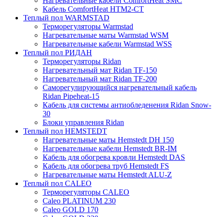
Нагревательные кабели ComfortHeat SMC
Кабель ComfortHeat HTM2-CT
Теплый пол WARMSTAD
Терморегуляторы Warmstad
Нагревательные маты Warmstad WSM
Нагревательные кабели Warmstad WSS
Теплый пол РИДАН
Терморегуляторы Ridan
Нагревательный мат Ridan TF-150
Нагревательный мат Ridan TF-200
Саморегулирующийся нагревательный кабель
Ridan Pipeheat-15
Кабель для системы антиобледенения Ridan Snow-
30
Блоки управления Ridan
Теплый пол HEMSTEDT
Нагревательные маты Hemstedt DH 150
Нагревательные кабели Hemstedt BR-IM
Кабель для обогрева кровли Hemstedt DAS
Кабель для обогрева труб Hemstedt FS
Нагревательные маты Hemstedt ALU-Z
Теплый пол CALEO
Терморегуляторы CALEO
Caleo PLATINUM 230
Caleo GOLD 170