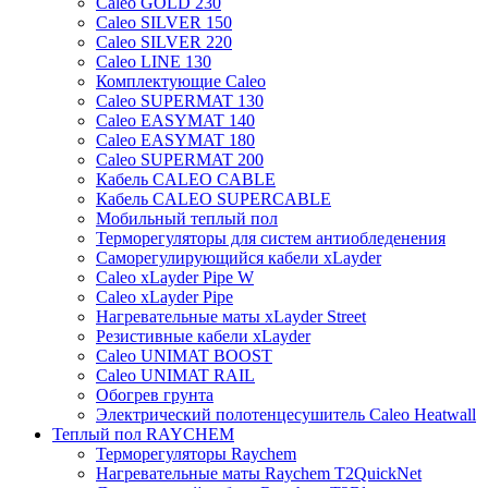
Caleo GOLD 230
Caleo SILVER 150
Caleo SILVER 220
Caleo LINE 130
Комплектующие Caleo
Caleo SUPERMAT 130
Caleo EASYMAT 140
Caleo EASYMAT 180
Caleo SUPERMAT 200
Кабель CALEO CABLE
Кабель CALEO SUPERCABLE
Мобильный теплый пол
Терморегуляторы для систем антиобледенения
Саморегулирующийся кабели xLayder
Caleo xLayder Pipe W
Caleo xLayder Pipe
Нагревательные маты xLayder Street
Резистивные кабели xLayder
Caleo UNIMAT BOOST
Caleo UNIMAT RAIL
Обогрев грунта
Электрический полотенцесушитель Caleo Heatwall
Теплый пол RAYCHEM
Терморегуляторы Raychem
Нагревательные маты Raychem T2QuickNet