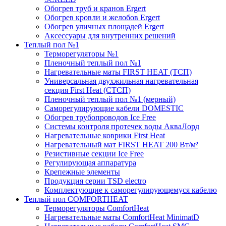
Обогрев труб и кранов Ergert
Обогрев кровли и желобов Ergert
Обогрев уличных площадей Ergert
Аксессуары для внутренних решений
Теплый пол №1
Терморегуляторы №1
Пленочный теплый пол №1
Нагревательные маты FIRST HEAT (ТСП)
Универсальная двухжильная нагревательная
секция First Heat (СТСП)
Пленочный теплый пол №1 (мерный)
Саморегулирующие кабели DOMESTIC
Обогрев трубопроводов Ice Free
Системы контроля протечек воды АкваЛорд
Нагревательные коврики First Heat
Нагревательный мат FIRST HEAT 200 Вт/м²
Резистивные секции Ice Free
Регулирующая аппаратура
Крепежные элементы
Продукция серии TSD electro
Комплектующие к саморегулирующемуся кабелю
Теплый пол COMFORTHEAT
Терморегуляторы ComfortHeat
Нагревательные маты ComfortHeat MinimatD