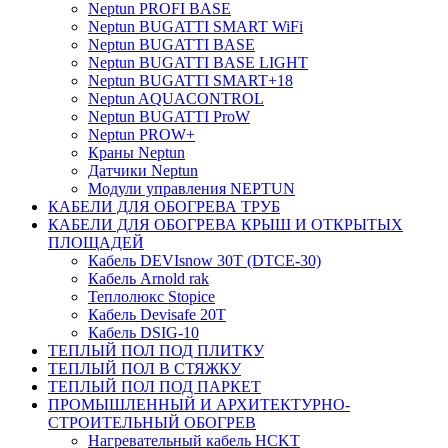
Neptun PROFI BASE
Neptun BUGATTI SMART WiFi
Neptun BUGATTI BASE
Neptun BUGATTI BASE LIGHT
Neptun BUGATTI SMART+18
Neptun AQUACONTROL
Neptun BUGATTI ProW
Neptun PROW+
Краны Neptun
Датчики Neptun
Модули управления NEPTUN
КАБЕЛИ ДЛЯ ОБОГРЕВА ТРУБ
КАБЕЛИ ДЛЯ ОБОГРЕВА КРЫШ И ОТКРЫТЫХ
ПЛОЩАДЕЙ
Кабель DEVIsnow 30Т (DTCE-30)
Кабель Arnold rak
Теплолюкс Stopice
Кабель Devisafe 20T
Кабель DSIG-10
ТЕПЛЫЙ ПОЛ ПОД ПЛИТКУ
ТЕПЛЫЙ ПОЛ В СТЯЖКУ
ТЕПЛЫЙ ПОЛ ПОД ПАРКЕТ
ПРОМЫШЛЕННЫЙ И АРХИТЕКТУРНО-
СТРОИТЕЛЬНЫЙ ОБОГРЕВ
Нагревательный кабель НCKТ