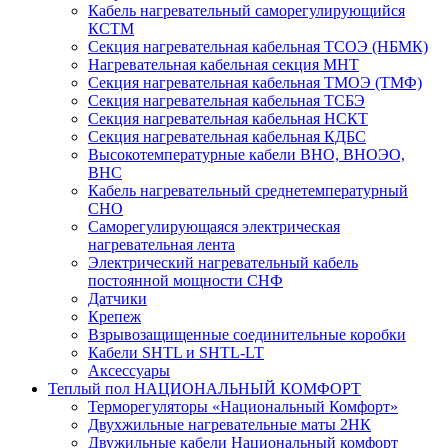
Кабель нагревательный саморегулирующийся
КСТМ
Секция нагревательная кабельная ТСОЭ (НБМК)
Нагревательная кабельная секция МНТ
Секция нагревательная кабельная ТМОЭ (ТМФ)
Секция нагревательная кабельная ТСБЭ
Секция нагревательная кабельная НСКТ
Секция нагревательная кабельная КДБС
Высокотемпературные кабели ВНО, ВНОЭО,
ВНС
Кабель нагревательный среднетемпературный
СНО
Саморегулирующаяся электрическая
нагревательная лента
Электрический нагревательный кабель
постоянной мощности СНФ
Датчики
Крепеж
Взрывозащищенные соединительные коробки
Кабели SHTL и SHTL-LT
Аксессуары
Теплый пол НАЦИОНАЛЬНЫЙ КОМФОРТ
Терморегуляторы «Национальный Комфорт»
Двухжильные нагревательные маты 2НК
Двужильные кабели Национальный комфорт