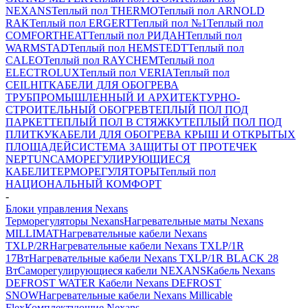
NEXANS
Теплый пол THERMO
Теплый пол ARNOLD
RAK
Теплый пол ERGERT
Теплый пол №1
Теплый пол
COMFORTHEAT
Теплый пол РИДАН
Теплый пол
WARMSTAD
Теплый пол HEMSTEDT
Теплый пол
CALEO
Теплый пол RAYCHEM
Теплый пол
ELECTROLUX
Теплый пол VERIA
Теплый пол
CEILHIT
КАБЕЛИ ДЛЯ ОБОГРЕВА
ТРУБ
ПРОМЫШЛЕННЫЙ И АРХИТЕКТУРНО-
СТРОИТЕЛЬНЫЙ ОБОГРЕВ
ТЕПЛЫЙ ПОЛ ПОД
ПАРКЕТ
ТЕПЛЫЙ ПОЛ В СТЯЖКУ
ТЕПЛЫЙ ПОЛ ПОД
ПЛИТКУ
КАБЕЛИ ДЛЯ ОБОГРЕВА КРЫШ И ОТКРЫТЫХ
ПЛОЩАДЕЙ
СИСТЕМА ЗАЩИТЫ ОТ ПРОТЕЧЕК
NEPTUN
САМОРЕГУЛИРУЮЩИЕСЯ
КАБЕЛИ
ТЕРМОРЕГУЛЯТОРЫ
Теплый пол
НАЦИОНАЛЬНЫЙ КОМФОРТ
-
Блоки управления Nexans
Терморегуляторы Nexans
Нагревательные маты Nexans
MILLIMAT
Нагревательные кабели Nexans
TXLP/2R
Нагревательные кабели Nexans TXLP/1R
17Вт
Нагревательные кабели Nexans TXLP/1R BLACK 28
Вт
Саморегулирующиеся кабели NEXANS
Кабель Nexans
DEFROST WATER
Кабели Nexans DEFROST
SNOW
Нагревательные кабели Nexans Millicable
Flex
Комплектующие Nexans