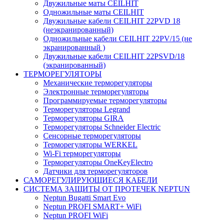
Двужильные маты CEILHIT
Одножильные маты CEILHIT
Двужильные кабели CEILHIT 22PVD 18
(неэкранированный)
Одножильные кабели CEILHIT 22PV/15 (не
экранированный )
Двужильные кабели CEILHIT 22PSVD/18
(экранированный)
ТЕРМОРЕГУЛЯТОРЫ
Механические терморегуляторы
Электронные терморегуляторы
Программируемые терморегуляторы
Терморегуляторы Legrand
Терморегуляторы GIRA
Терморегуляторы Schneider Electric
Сенсорные терморегуляторы
Терморегуляторы WERKEL
Wi-Fi терморегуляторы
Терморегуляторы OneKeyElectro
Датчики для терморегуляторов
САМОРЕГУЛИРУЮЩИЕСЯ КАБЕЛИ
СИСТЕМА ЗАЩИТЫ ОТ ПРОТЕЧЕК NEPTUN
Neptun Bugatti Smart Evo
Neptun PROFI SMART+ WiFi
Neptun PROFI WiFi