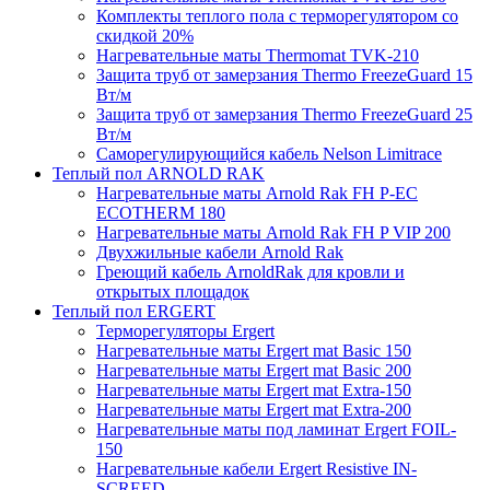
Комплекты теплого пола с терморегулятором со
скидкой 20%
Нагревательные маты Thermomat TVK-210
Защита труб от замерзания Thermo FreezeGuard 15
Вт/м
Защита труб от замерзания Thermo FreezeGuard 25
Вт/м
Саморегулирующийся кабель Nelson Limitrace
Теплый пол ARNOLD RAK
Нагревательные маты Arnold Rak FH P-EC
ECOTHERM 180
Нагревательные маты Arnold Rak FH P VIP 200
Двухжильные кабели Arnold Rak
Греющий кабель ArnoldRak для кровли и
открытых площадок
Теплый пол ERGERT
Терморегуляторы Ergert
Нагревательные маты Ergert mat Basic 150
Нагревательные маты Ergert mat Basic 200
Нагревательные маты Ergert mat Extra-150
Нагревательные маты Ergert mat Extra-200
Нагревательные маты под ламинат Ergert FOIL-
150
Нагревательные кабели Ergert Resistive IN-
SCREED