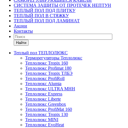
САМОРЕГУЛИРУЮЩИЕСЯ КАБЕЛИ
СИСТЕМА ЗАЩИТЫ ОТ ПРОТЕЧЕК НЕПТУН
ТЕПЛЫЙ ПОЛ ПОД ПЛИТКУ
ТЕПЛЫЙ ПОЛ В СТЯЖКУ
ТЕПЛЫЙ ПОЛ ПОД ЛАМИНАТ
Акции
Контакты
Найти
Теплый пол ТЕПЛОЛЮКС
Терморегуляторы Теплолюкс
Теплолюкс Tropix 160
Теплолюкс Profimat 180
Теплолюкс Tropix ТЛБЭ
Теплолюкс ProfiRoll
Теплолюкс Alumia
Теплолюкс ULTRA МНН
Теплолюкс Express
Теплолюкс Liberte
Теплолюкс Greenbox
Теплолюкс ProfiMat 160
Теплолюкс Tropix 130
Теплолюкс MINI
Теплолюкс EvoHeat