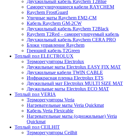
Двухжильный кабель Raychem T2Blue
Саморегулирующиеся кабели RAYCHEM
Raychem FrostGuard
Уличные маты Raychem EM2-CM
Кабель Raychem GM-2CW
Двухжильный кабель Raychem T2Black
Raychem T2Red – саморегулируемый кабель
Двухжильный кабель Raychem CERA PRO
Блоки управление Raychem
Греющий кабель T2Green
Теплый пол ELECTROLUX
Терморегуляторы Electrolux
Двужильные маты Electrolux EASY FIX MAT
Двухжильные кабели TWIN CABLE
Инфракрасная пленка Electrolux ETS
Двужильный мат Electrolux MULTI SIZE MAT
Двужильные маты Electrolux ECO MAT
Теплый пол VERIA
Терморегуляторы Veria
Нагревательные маты Veria Quickmat
Кабель Veria Flexicable
Нагревательные маты (одножильные) Veria
Quickmat
Теплый пол CEILHIT
Терморегуляторы Ceilhit