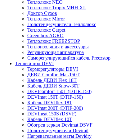
Теплолюкс NEO
Теплолюкс Tropix МНН XL
Доктор Сухов
Теплолюкс Mirror
Полотенцесушители Теплолюкс
Теплолюкс Carpet
Green box AGRO
Теплолюкс FREEZSTOP
Теплоизоляция и аксессуары
Регулирующая аппаратура
Cаморегулирующийся кабель Freezstop
Теплый пол DEVI
Терморегуляторы DEVI
ДЕВИ Comfort Mat-150T
Кабель ДЕВИ Flex-18T
Кабель ДЕВИ Snow-30T
DEVIcomfort 150T (DTIR-150)
DEVImat 150T (DTIF-150)
Кабель DEVIflex 18T
DEVImat 200T (DTIF-200)
DEVIheat 150S (DSVF)
Кабель DEVIflex 10T
Обогрев зеркал Devimat DSVF
Полотенцесушители Devirail
Нагревательные маты Devidry