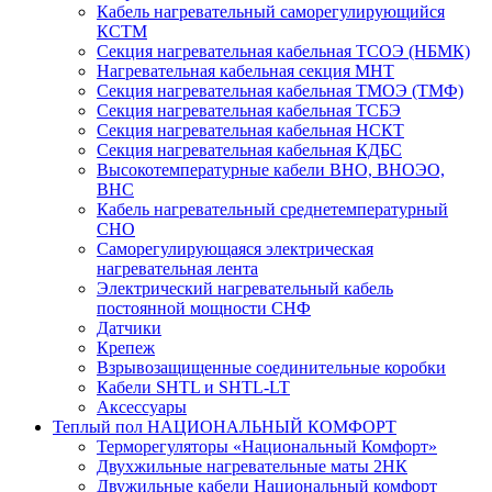
Кабель нагревательный саморегулирующийся
КСТМ
Секция нагревательная кабельная ТСОЭ (НБМК)
Нагревательная кабельная секция МНТ
Секция нагревательная кабельная ТМОЭ (ТМФ)
Секция нагревательная кабельная ТСБЭ
Секция нагревательная кабельная НСКТ
Секция нагревательная кабельная КДБС
Высокотемпературные кабели ВНО, ВНОЭО,
ВНС
Кабель нагревательный среднетемпературный
СНО
Саморегулирующаяся электрическая
нагревательная лента
Электрический нагревательный кабель
постоянной мощности СНФ
Датчики
Крепеж
Взрывозащищенные соединительные коробки
Кабели SHTL и SHTL-LT
Аксессуары
Теплый пол НАЦИОНАЛЬНЫЙ КОМФОРТ
Терморегуляторы «Национальный Комфорт»
Двухжильные нагревательные маты 2НК
Двужильные кабели Национальный комфорт