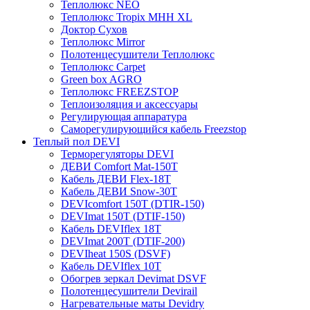
Теплолюкс NEO
Теплолюкс Tropix МНН XL
Доктор Сухов
Теплолюкс Mirror
Полотенцесушители Теплолюкс
Теплолюкс Carpet
Green box AGRO
Теплолюкс FREEZSTOP
Теплоизоляция и аксессуары
Регулирующая аппаратура
Cаморегулирующийся кабель Freezstop
Теплый пол DEVI
Терморегуляторы DEVI
ДЕВИ Comfort Mat-150T
Кабель ДЕВИ Flex-18T
Кабель ДЕВИ Snow-30T
DEVIcomfort 150T (DTIR-150)
DEVImat 150T (DTIF-150)
Кабель DEVIflex 18T
DEVImat 200T (DTIF-200)
DEVIheat 150S (DSVF)
Кабель DEVIflex 10T
Обогрев зеркал Devimat DSVF
Полотенцесушители Devirail
Нагревательные маты Devidry