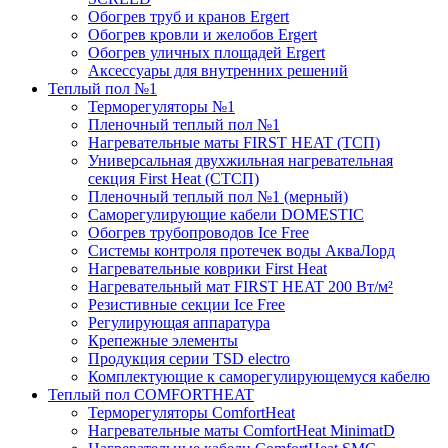
Обогрев труб и кранов Ergert
Обогрев кровли и желобов Ergert
Обогрев уличных площадей Ergert
Аксессуары для внутренних решений
Теплый пол №1
Терморегуляторы №1
Пленочный теплый пол №1
Нагревательные маты FIRST HEAT (ТСП)
Универсальная двухжильная нагревательная
секция First Heat (СТСП)
Пленочный теплый пол №1 (мерный)
Саморегулирующие кабели DOMESTIC
Обогрев трубопроводов Ice Free
Системы контроля протечек воды АкваЛорд
Нагревательные коврики First Heat
Нагревательный мат FIRST HEAT 200 Вт/м²
Резистивные секции Ice Free
Регулирующая аппаратура
Крепежные элементы
Продукция серии TSD electro
Комплектующие к саморегулирующемуся кабелю
Теплый пол COMFORTHEAT
Терморегуляторы ComfortHeat
Нагревательные маты ComfortHeat MinimatD