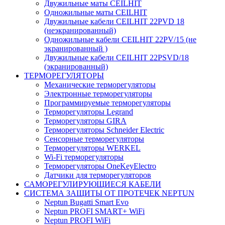
Двужильные маты CEILHIT
Одножильные маты CEILHIT
Двужильные кабели CEILHIT 22PVD 18
(неэкранированный)
Одножильные кабели CEILHIT 22PV/15 (не
экранированный )
Двужильные кабели CEILHIT 22PSVD/18
(экранированный)
ТЕРМОРЕГУЛЯТОРЫ
Механические терморегуляторы
Электронные терморегуляторы
Программируемые терморегуляторы
Терморегуляторы Legrand
Терморегуляторы GIRA
Терморегуляторы Schneider Electric
Сенсорные терморегуляторы
Терморегуляторы WERKEL
Wi-Fi терморегуляторы
Терморегуляторы OneKeyElectro
Датчики для терморегуляторов
САМОРЕГУЛИРУЮЩИЕСЯ КАБЕЛИ
СИСТЕМА ЗАЩИТЫ ОТ ПРОТЕЧЕК NEPTUN
Neptun Bugatti Smart Evo
Neptun PROFI SMART+ WiFi
Neptun PROFI WiFi