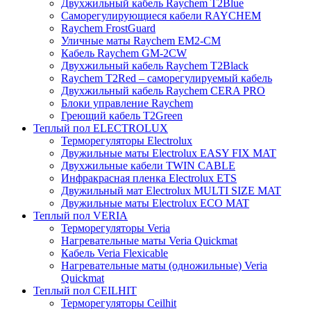
Двухжильный кабель Raychem T2Blue
Саморегулирующиеся кабели RAYCHEM
Raychem FrostGuard
Уличные маты Raychem EM2-CM
Кабель Raychem GM-2CW
Двухжильный кабель Raychem T2Black
Raychem T2Red – саморегулируемый кабель
Двухжильный кабель Raychem CERA PRO
Блоки управление Raychem
Греющий кабель T2Green
Теплый пол ELECTROLUX
Терморегуляторы Electrolux
Двужильные маты Electrolux EASY FIX MAT
Двухжильные кабели TWIN CABLE
Инфракрасная пленка Electrolux ETS
Двужильный мат Electrolux MULTI SIZE MAT
Двужильные маты Electrolux ECO MAT
Теплый пол VERIA
Терморегуляторы Veria
Нагревательные маты Veria Quickmat
Кабель Veria Flexicable
Нагревательные маты (одножильные) Veria
Quickmat
Теплый пол CEILHIT
Терморегуляторы Ceilhit