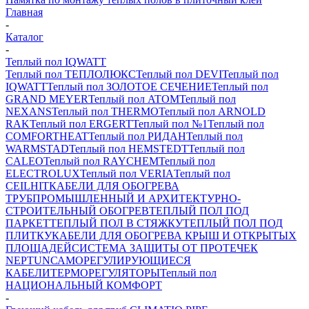
Главная
-
Каталог
-
Теплый пол IQWATT
Теплый пол ТЕПЛОЛЮКС
Теплый пол DEVI
Теплый пол
IQWATT
Теплый пол ЗОЛОТОЕ СЕЧЕНИЕ
Теплый пол
GRAND MEYER
Теплый пол ATOM
Теплый пол
NEXANS
Теплый пол THERMO
Теплый пол ARNOLD
RAK
Теплый пол ERGERT
Теплый пол №1
Теплый пол
COMFORTHEAT
Теплый пол РИДАН
Теплый пол
WARMSTAD
Теплый пол HEMSTEDT
Теплый пол
CALEO
Теплый пол RAYCHEM
Теплый пол
ELECTROLUX
Теплый пол VERIA
Теплый пол
CEILHIT
КАБЕЛИ ДЛЯ ОБОГРЕВА
ТРУБ
ПРОМЫШЛЕННЫЙ И АРХИТЕКТУРНО-
СТРОИТЕЛЬНЫЙ ОБОГРЕВ
ТЕПЛЫЙ ПОЛ ПОД
ПАРКЕТ
ТЕПЛЫЙ ПОЛ В СТЯЖКУ
ТЕПЛЫЙ ПОЛ ПОД
ПЛИТКУ
КАБЕЛИ ДЛЯ ОБОГРЕВА КРЫШ И ОТКРЫТЫХ
ПЛОЩАДЕЙ
СИСТЕМА ЗАЩИТЫ ОТ ПРОТЕЧЕК
NEPTUN
САМОРЕГУЛИРУЮЩИЕСЯ
КАБЕЛИ
ТЕРМОРЕГУЛЯТОРЫ
Теплый пол
НАЦИОНАЛЬНЫЙ КОМФОРТ
-