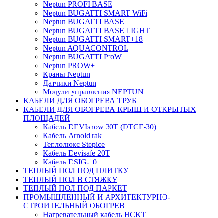
Neptun PROFI BASE
Neptun BUGATTI SMART WiFi
Neptun BUGATTI BASE
Neptun BUGATTI BASE LIGHT
Neptun BUGATTI SMART+18
Neptun AQUACONTROL
Neptun BUGATTI ProW
Neptun PROW+
Краны Neptun
Датчики Neptun
Модули управления NEPTUN
КАБЕЛИ ДЛЯ ОБОГРЕВА ТРУБ
КАБЕЛИ ДЛЯ ОБОГРЕВА КРЫШ И ОТКРЫТЫХ
ПЛОЩАДЕЙ
Кабель DEVIsnow 30Т (DTCE-30)
Кабель Arnold rak
Теплолюкс Stopice
Кабель Devisafe 20T
Кабель DSIG-10
ТЕПЛЫЙ ПОЛ ПОД ПЛИТКУ
ТЕПЛЫЙ ПОЛ В СТЯЖКУ
ТЕПЛЫЙ ПОЛ ПОД ПАРКЕТ
ПРОМЫШЛЕННЫЙ И АРХИТЕКТУРНО-
СТРОИТЕЛЬНЫЙ ОБОГРЕВ
Нагревательный кабель НCKТ