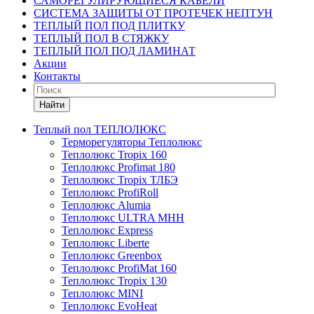
САМОРЕГУЛИРУЮЩИЕСЯ КАБЕЛИ
СИСТЕМА ЗАЩИТЫ ОТ ПРОТЕЧЕК НЕПТУН
ТЕПЛЫЙ ПОЛ ПОД ПЛИТКУ
ТЕПЛЫЙ ПОЛ В СТЯЖКУ
ТЕПЛЫЙ ПОЛ ПОД ЛАМИНАТ
Акции
Контакты
Найти
Теплый пол ТЕПЛОЛЮКС
Терморегуляторы Теплолюкс
Теплолюкс Tropix 160
Теплолюкс Profimat 180
Теплолюкс Tropix ТЛБЭ
Теплолюкс ProfiRoll
Теплолюкс Alumia
Теплолюкс ULTRA МНН
Теплолюкс Express
Теплолюкс Liberte
Теплолюкс Greenbox
Теплолюкс ProfiMat 160
Теплолюкс Tropix 130
Теплолюкс MINI
Теплолюкс EvoHeat