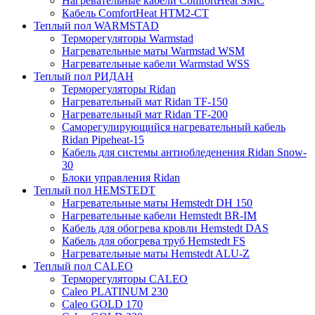
Нагревательные кабели ComfortHeat SMC
Кабель ComfortHeat HTM2-CT
Теплый пол WARMSTAD
Терморегуляторы Warmstad
Нагревательные маты Warmstad WSM
Нагревательные кабели Warmstad WSS
Теплый пол РИДАН
Терморегуляторы Ridan
Нагревательный мат Ridan TF-150
Нагревательный мат Ridan TF-200
Саморегулирующийся нагревательный кабель
Ridan Pipeheat-15
Кабель для системы антиобледенения Ridan Snow-
30
Блоки управления Ridan
Теплый пол HEMSTEDT
Нагревательные маты Hemstedt DH 150
Нагревательные кабели Hemstedt BR-IM
Кабель для обогрева кровли Hemstedt DAS
Кабель для обогрева труб Hemstedt FS
Нагревательные маты Hemstedt ALU-Z
Теплый пол CALEO
Терморегуляторы CALEO
Caleo PLATINUM 230
Caleo GOLD 170