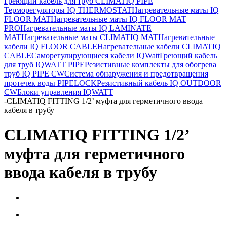
Греющий кабель для труб CLIMATIQ PIPE
Терморегуляторы IQ THERMOSTAT
Нагревательные маты IQ
FLOOR MAT
Нагревательные маты IQ FLOOR MAT
PRO
Нагревательные маты IQ LAMINATE
MAT
Нагревательные маты CLIMATIQ MAT
Нагревательные
кабели IQ FLOOR CABLE
Нагревательные кабели CLIMATIQ
CABLE
Саморегулирующиеся кабели IQWatt
Греющий кабель
для труб IQWATT PIPE
Резистивные комплекты для обогрева
труб IQ PIPE CW
Система обнаружения и предотвращения
протечек воды PIPELOCK
Резистивный кабель IQ OUTDOOR
CW
Блоки управления IQWATT
-
CLIMATIQ FITTING 1/2’ муфта для герметичного ввода
кабеля в трубу
CLIMATIQ FITTING 1/2’
муфта для герметичного
ввода кабеля в трубу