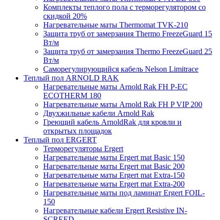
Комплекты теплого пола с терморегулятором со
скидкой 20%
Нагревательные маты Thermomat TVK-210
Защита труб от замерзания Thermo FreezeGuard 15
Вт/м
Защита труб от замерзания Thermo FreezeGuard 25
Вт/м
Саморегулирующийся кабель Nelson Limitrace
Теплый пол ARNOLD RAK
Нагревательные маты Arnold Rak FH P-EC
ECOTHERM 180
Нагревательные маты Arnold Rak FH P VIP 200
Двухжильные кабели Arnold Rak
Греющий кабель ArnoldRak для кровли и
открытых площадок
Теплый пол ERGERT
Терморегуляторы Ergert
Нагревательные маты Ergert mat Basic 150
Нагревательные маты Ergert mat Basic 200
Нагревательные маты Ergert mat Extra-150
Нагревательные маты Ergert mat Extra-200
Нагревательные маты под ламинат Ergert FOIL-
150
Нагревательные кабели Ergert Resistive IN-
SCREED