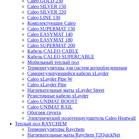
Caleo GOLD 230
Caleo SILVER 150
Caleo SILVER 220
Caleo LINE 130
Комплектующие Caleo
Caleo SUPERMAT 130
Caleo EASYMAT 140
Caleo EASYMAT 180
Caleo SUPERMAT 200
Кабель CALEO CABLE
Кабель CALEO SUPERCABLE
Мобильный теплый пол
Терморегуляторы для систем антиобледенения
Саморегулирующийся кабели xLayder
Caleo xLayder Pipe W
Caleo xLayder Pipe
Нагревательные маты xLayder Street
Резистивные кабели xLayder
Caleo UNIMAT BOOST
Caleo UNIMAT RAIL
Обогрев грунта
Электрический полотенцесушитель Caleo Heatwall
Теплый пол RAYCHEM
Терморегуляторы Raychem
Нагревательные маты Raychem T2QuickNet