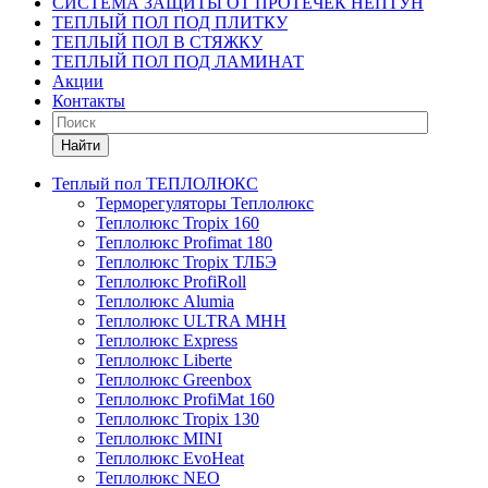
СИСТЕМА ЗАЩИТЫ ОТ ПРОТЕЧЕК НЕПТУН
ТЕПЛЫЙ ПОЛ ПОД ПЛИТКУ
ТЕПЛЫЙ ПОЛ В СТЯЖКУ
ТЕПЛЫЙ ПОЛ ПОД ЛАМИНАТ
Акции
Контакты
Найти
Теплый пол ТЕПЛОЛЮКС
Терморегуляторы Теплолюкс
Теплолюкс Tropix 160
Теплолюкс Profimat 180
Теплолюкс Tropix ТЛБЭ
Теплолюкс ProfiRoll
Теплолюкс Alumia
Теплолюкс ULTRA МНН
Теплолюкс Express
Теплолюкс Liberte
Теплолюкс Greenbox
Теплолюкс ProfiMat 160
Теплолюкс Tropix 130
Теплолюкс MINI
Теплолюкс EvoHeat
Теплолюкс NEO