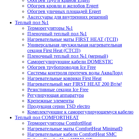
Обогрев труб и кранов Ergert
Обогрев кровли и желобов Ergert
Обогрев уличных площадей Ergert
Аксессуары для внутренних решений
Теплый пол №1
Терморегуляторы №1
Пленочный теплый пол №1
Нагревательные маты FIRST HEAT (ТСП)
Универсальная двухжильная нагревательная
секция First Heat (СТСП)
Пленочный теплый пол №1 (мерный)
Саморегулирующие кабели DOMESTIC
Обогрев трубопроводов Ice Free
Системы контроля протечек воды АкваЛорд
Нагревательные коврики First Heat
Нагревательный мат FIRST HEAT 200 Вт/м²
Резистивные секции Ice Free
Регулирующая аппаратура
Крепежные элементы
Продукция серии TSD electro
Комплектующие к саморегулирующемуся кабелю
Теплый пол COMFORTHEAT
Терморегуляторы ComfortHeat
Нагревательные маты ComfortHeat MinimatD
Нагревательные кабели ComfortHeat SMC