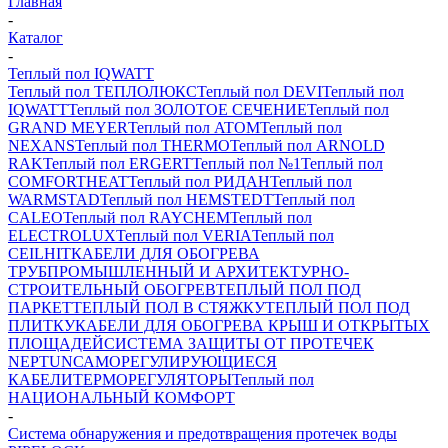
Главная
-
Каталог
-
Теплый пол IQWATT
Теплый пол ТЕПЛОЛЮКС
Теплый пол DEVI
Теплый пол
IQWATT
Теплый пол ЗОЛОТОЕ СЕЧЕНИЕ
Теплый пол
GRAND MEYER
Теплый пол ATOM
Теплый пол
NEXANS
Теплый пол THERMO
Теплый пол ARNOLD
RAK
Теплый пол ERGERT
Теплый пол №1
Теплый пол
COMFORTHEAT
Теплый пол РИДАН
Теплый пол
WARMSTAD
Теплый пол HEMSTEDT
Теплый пол
CALEO
Теплый пол RAYCHEM
Теплый пол
ELECTROLUX
Теплый пол VERIA
Теплый пол
CEILHIT
КАБЕЛИ ДЛЯ ОБОГРЕВА
ТРУБ
ПРОМЫШЛЕННЫЙ И АРХИТЕКТУРНО-
СТРОИТЕЛЬНЫЙ ОБОГРЕВ
ТЕПЛЫЙ ПОЛ ПОД
ПАРКЕТ
ТЕПЛЫЙ ПОЛ В СТЯЖКУ
ТЕПЛЫЙ ПОЛ ПОД
ПЛИТКУ
КАБЕЛИ ДЛЯ ОБОГРЕВА КРЫШ И ОТКРЫТЫХ
ПЛОЩАДЕЙ
СИСТЕМА ЗАЩИТЫ ОТ ПРОТЕЧЕК
NEPTUN
САМОРЕГУЛИРУЮЩИЕСЯ
КАБЕЛИ
ТЕРМОРЕГУЛЯТОРЫ
Теплый пол
НАЦИОНАЛЬНЫЙ КОМФОРТ
-
Система обнаружения и предотвращения протечек воды