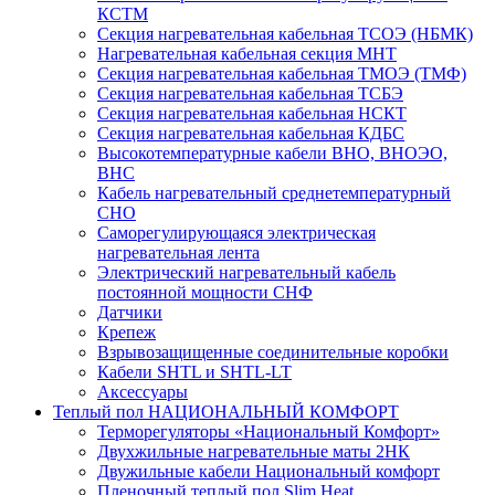
КСТМ
Секция нагревательная кабельная ТСОЭ (НБМК)
Нагревательная кабельная секция МНТ
Секция нагревательная кабельная ТМОЭ (ТМФ)
Секция нагревательная кабельная ТСБЭ
Секция нагревательная кабельная НСКТ
Секция нагревательная кабельная КДБС
Высокотемпературные кабели ВНО, ВНОЭО,
ВНС
Кабель нагревательный среднетемпературный
СНО
Саморегулирующаяся электрическая
нагревательная лента
Электрический нагревательный кабель
постоянной мощности СНФ
Датчики
Крепеж
Взрывозащищенные соединительные коробки
Кабели SHTL и SHTL-LT
Аксессуары
Теплый пол НАЦИОНАЛЬНЫЙ КОМФОРТ
Терморегуляторы «Национальный Комфорт»
Двухжильные нагревательные маты 2НК
Двужильные кабели Национальный комфорт
Пленочный теплый пол Slim Heat