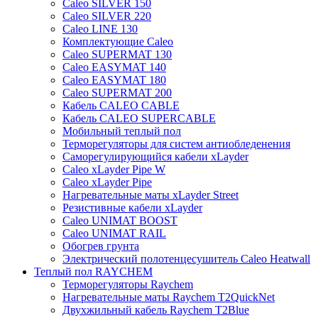
Caleo SILVER 150
Caleo SILVER 220
Caleo LINE 130
Комплектующие Caleo
Caleo SUPERMAT 130
Caleo EASYMAT 140
Caleo EASYMAT 180
Caleo SUPERMAT 200
Кабель CALEO CABLE
Кабель CALEO SUPERCABLE
Мобильный теплый пол
Терморегуляторы для систем антиобледенения
Саморегулирующийся кабели xLayder
Caleo xLayder Pipe W
Caleo xLayder Pipe
Нагревательные маты xLayder Street
Резистивные кабели xLayder
Caleo UNIMAT BOOST
Caleo UNIMAT RAIL
Обогрев грунта
Электрический полотенцесушитель Caleo Heatwall
Теплый пол RAYCHEM
Терморегуляторы Raychem
Нагревательные маты Raychem T2QuickNet
Двухжильный кабель Raychem T2Blue