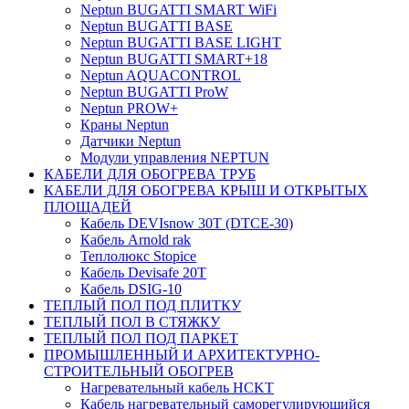
Neptun BUGATTI SMART WiFi
Neptun BUGATTI BASE
Neptun BUGATTI BASE LIGHT
Neptun BUGATTI SMART+18
Neptun AQUACONTROL
Neptun BUGATTI ProW
Neptun PROW+
Краны Neptun
Датчики Neptun
Модули управления NEPTUN
КАБЕЛИ ДЛЯ ОБОГРЕВА ТРУБ
КАБЕЛИ ДЛЯ ОБОГРЕВА КРЫШ И ОТКРЫТЫХ
ПЛОЩАДЕЙ
Кабель DEVIsnow 30Т (DTCE-30)
Кабель Arnold rak
Теплолюкс Stopice
Кабель Devisafe 20T
Кабель DSIG-10
ТЕПЛЫЙ ПОЛ ПОД ПЛИТКУ
ТЕПЛЫЙ ПОЛ В СТЯЖКУ
ТЕПЛЫЙ ПОЛ ПОД ПАРКЕТ
ПРОМЫШЛЕННЫЙ И АРХИТЕКТУРНО-
СТРОИТЕЛЬНЫЙ ОБОГРЕВ
Нагревательный кабель НCKТ
Кабель нагревательный саморегулирующийся