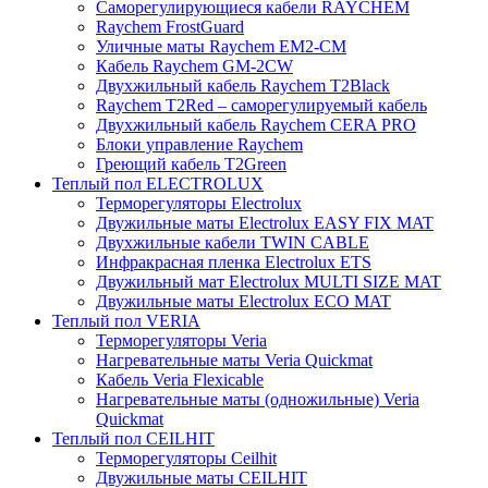
Саморегулирующиеся кабели RAYCHEM
Raychem FrostGuard
Уличные маты Raychem EM2-CM
Кабель Raychem GM-2CW
Двухжильный кабель Raychem T2Black
Raychem T2Red – саморегулируемый кабель
Двухжильный кабель Raychem CERA PRO
Блоки управление Raychem
Греющий кабель T2Green
Теплый пол ELECTROLUX
Терморегуляторы Electrolux
Двужильные маты Electrolux EASY FIX MAT
Двухжильные кабели TWIN CABLE
Инфракрасная пленка Electrolux ETS
Двужильный мат Electrolux MULTI SIZE MAT
Двужильные маты Electrolux ECO MAT
Теплый пол VERIA
Терморегуляторы Veria
Нагревательные маты Veria Quickmat
Кабель Veria Flexicable
Нагревательные маты (одножильные) Veria
Quickmat
Теплый пол CEILHIT
Терморегуляторы Ceilhit
Двужильные маты CEILHIT