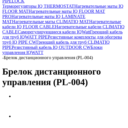
PIPELOCK
Терморегуляторы IQ THERMOSTAT
Нагревательные маты IQ
FLOOR MAT
Нагревательные маты IQ FLOOR MAT
PRO
Нагревательные маты IQ LAMINATE
MAT
Нагревательные маты CLIMATIQ MAT
Нагревательные
кабели IQ FLOOR CABLE
Нагревательные кабели CLIMATIQ
CABLE
Саморегулирующиеся кабели IQWatt
Греющий кабель
для труб IQWATT PIPE
Резистивные комплекты для обогрева
труб IQ PIPE CW
Греющий кабель для труб CLIMATIQ
PIPE
Резистивный кабель IQ OUTDOOR CW
Блоки
управления IQWATT
-
Брелок дистанционного управления (PL-004)
Брелок дистанционного
управления (PL-004)