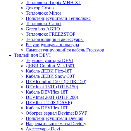
Теплолюкс Tropix МНН XL
Доктор Сухов
Теплолюкс Mirror
Полотенцесушители Теплолюкс
Теплолюкс Carpet
Green box AGRO
Теплолюкс FREEZSTOP
Теплоизоляция и аксессуары
Регулирующая аппаратура
Cаморегулирующийся кабель Freezstop
Теплый пол DEVI
Терморегуляторы DEVI
ДЕВИ Comfort Mat-150T
Кабель ДЕВИ Flex-18T
Кабель ДЕВИ Snow-30T
DEVIcomfort 150T (DTIR-150)
DEVImat 150T (DTIF-150)
Кабель DEVIflex 18T
DEVImat 200T (DTIF-200)
DEVIheat 150S (DSVF)
Кабель DEVIflex 10T
Обогрев зеркал Devimat DSVF
Полотенцесушители Devirail
Нагревательные маты Devidry
Аксессуары Devi