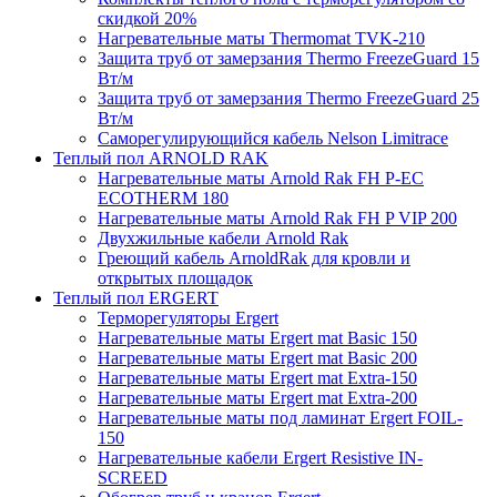
скидкой 20%
Нагревательные маты Thermomat TVK-210
Защита труб от замерзания Thermo FreezeGuard 15
Вт/м
Защита труб от замерзания Thermo FreezeGuard 25
Вт/м
Саморегулирующийся кабель Nelson Limitrace
Теплый пол ARNOLD RAK
Нагревательные маты Arnold Rak FH P-EC
ECOTHERM 180
Нагревательные маты Arnold Rak FH P VIP 200
Двухжильные кабели Arnold Rak
Греющий кабель ArnoldRak для кровли и
открытых площадок
Теплый пол ERGERT
Терморегуляторы Ergert
Нагревательные маты Ergert mat Basic 150
Нагревательные маты Ergert mat Basic 200
Нагревательные маты Ergert mat Extra-150
Нагревательные маты Ergert mat Extra-200
Нагревательные маты под ламинат Ergert FOIL-
150
Нагревательные кабели Ergert Resistive IN-
SCREED