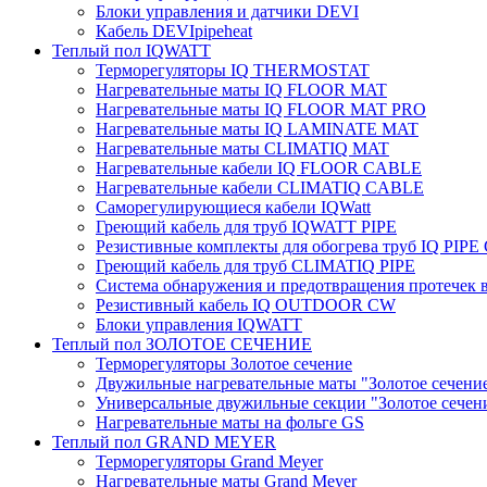
Блоки управления и датчики DEVI
Кабель DEVIpipeheat
Теплый пол IQWATT
Терморегуляторы IQ THERMOSTAT
Нагревательные маты IQ FLOOR MAT
Нагревательные маты IQ FLOOR MAT PRO
Нагревательные маты IQ LAMINATE MAT
Нагревательные маты CLIMATIQ MAT
Нагревательные кабели IQ FLOOR CABLE
Нагревательные кабели CLIMATIQ CABLE
Саморегулирующиеся кабели IQWatt
Греющий кабель для труб IQWATT PIPE
Резистивные комплекты для обогрева труб IQ PIP
Греющий кабель для труб CLIMATIQ PIPE
Система обнаружения и предотвращения протечек
Резистивный кабель IQ OUTDOOR CW
Блоки управления IQWATT
Теплый пол ЗОЛОТОЕ СЕЧЕНИЕ
Терморегуляторы Золотое сечение
Двужильные нагревательные маты "Золотое сечени
Универсальные двужильные секции "Золотое сечен
Нагревательные маты на фольге GS
Теплый пол GRAND MEYER
Терморегуляторы Grand Meyer
Нагревательные маты Grand Meyer