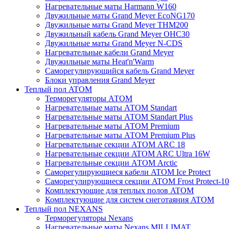
Нагревательные маты Harmann W160
Двужильные маты Grand Meyer EcoNG170
Двужильные маты Grand Meyer THM200
Двужильный кабель Grand Meyer OHC30
Двужильные маты Grand Meyer N-CDS
Нагревательные кабели Grand Meyer
Двужильные маты Heat'n'Warm
Саморегулирующийся кабель Grand Meyer
Блоки управления Grand Meyer
Теплый пол ATOM
Терморегуляторы АТОМ
Нагревательные маты АТОМ Standart
Нагревательные маты АТОМ Standart Plus
Нагревательные маты АТОМ Premium
Нагревательные маты АТОМ Premium Plus
Нагревательные секции АТОМ ARC 18
Нагревательные секции ATOM ARC Ultra 16W
Нагревательные секции АТОМ Arctic
Саморегулирующиеся кабели ATOM Ice Protect
Саморегулирующиеся секции ATOM Frost Protect-10
Комплектующие для теплых полов ATOM
Комплектующие для систем снеготаяния ATOM
Теплый пол NEXANS
Терморегуляторы Nexans
Нагревательные маты Nexans MILLIMAT