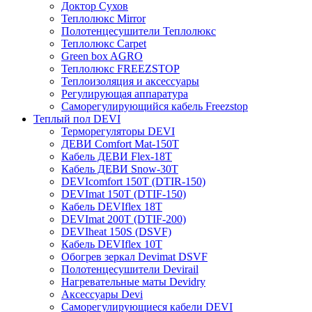
Доктор Сухов
Теплолюкс Mirror
Полотенцесушители Теплолюкс
Теплолюкс Carpet
Green box AGRO
Теплолюкс FREEZSTOP
Теплоизоляция и аксессуары
Регулирующая аппаратура
Cаморегулирующийся кабель Freezstop
Теплый пол DEVI
Терморегуляторы DEVI
ДЕВИ Comfort Mat-150T
Кабель ДЕВИ Flex-18T
Кабель ДЕВИ Snow-30T
DEVIcomfort 150T (DTIR-150)
DEVImat 150T (DTIF-150)
Кабель DEVIflex 18T
DEVImat 200T (DTIF-200)
DEVIheat 150S (DSVF)
Кабель DEVIflex 10T
Обогрев зеркал Devimat DSVF
Полотенцесушители Devirail
Нагревательные маты Devidry
Аксессуары Devi
Саморегулирующиеся кабели DEVI