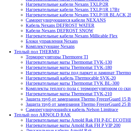
Нагревательные кабели Nexans TXLP/2R
Нагревательные кабели Nexans TXLP/1R 17Вт
Нагревательные кабели Nexans TXLP/1R BLACK 2
Саморегулирующиеся кабели NEXANS
Кабель Nexans DEFROST WATER
Кабели Nexans DEFROST SNOW
Нагревательные кабели Nexans Millicable Flex
Блоки управления Nexans
Комплектующие Nexans
Теплый пол THERMO
Терморегуляторы Thermoreg TI
Нагревательные маты Thermomat TVK-130
Нагревательные маты Thermomat TVK-180
Нагревательные маты под паркет и ламинат Thermo
Нагревательный кабель Thermocable SVK-20
Нагревательные маты Thermomat TVK BL-300
Комплекты теплого пола с терморегулятором со ск
Нагревательные маты Thermomat TVK-210
Защита труб от замерзания Thermo FreezeGuard 15 В
Защита труб от замерзания Thermo FreezeGuard 25 В
Саморегулирующийся кабель Nelson Limitrace
Теплый пол ARNOLD RAK
Нагревательные маты Arnold Rak FH P-EC ECOTH
Нагревательные маты Arnold Rak FH P VIP 200
Двухжильные кабели Arnold Rak