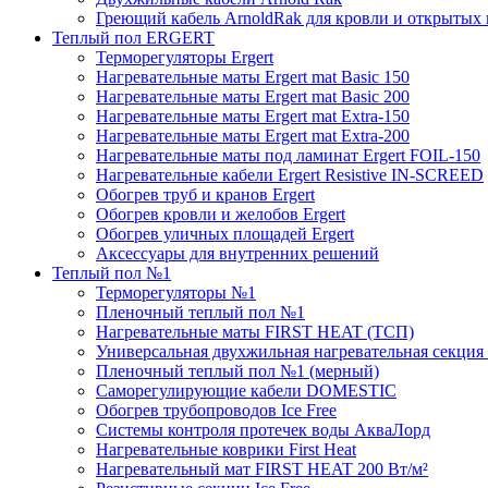
Греющий кабель ArnoldRak для кровли и открытых
Теплый пол ERGERT
Терморегуляторы Ergert
Нагревательные маты Ergert mat Basic 150
Нагревательные маты Ergert mat Basic 200
Нагревательные маты Ergert mat Extra-150
Нагревательные маты Ergert mat Extra-200
Нагревательные маты под ламинат Ergert FOIL-150
Нагревательные кабели Ergert Resistive IN-SCREED
Обогрев труб и кранов Ergert
Обогрев кровли и желобов Ergert
Обогрев уличных площадей Ergert
Аксессуары для внутренних решений
Теплый пол №1
Терморегуляторы №1
Пленочный теплый пол №1
Нагревательные маты FIRST HEAT (ТСП)
Универсальная двухжильная нагревательная секция 
Пленочный теплый пол №1 (мерный)
Саморегулирующие кабели DOMESTIC
Обогрев трубопроводов Ice Free
Системы контроля протечек воды АкваЛорд
Нагревательные коврики First Heat
Нагревательный мат FIRST HEAT 200 Вт/м²