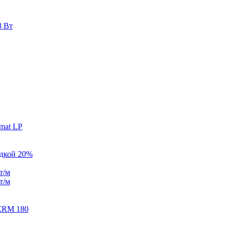
8 Вт
mat LP
идкой 20%
т/м
т/м
ERM 180