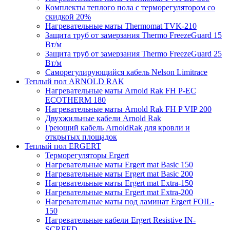
Комплекты теплого пола с терморегулятором со
скидкой 20%
Нагревательные маты Thermomat TVK-210
Защита труб от замерзания Thermo FreezeGuard 15
Вт/м
Защита труб от замерзания Thermo FreezeGuard 25
Вт/м
Саморегулирующийся кабель Nelson Limitrace
Теплый пол ARNOLD RAK
Нагревательные маты Arnold Rak FH P-EC
ECOTHERM 180
Нагревательные маты Arnold Rak FH P VIP 200
Двухжильные кабели Arnold Rak
Греющий кабель ArnoldRak для кровли и
открытых площадок
Теплый пол ERGERT
Терморегуляторы Ergert
Нагревательные маты Ergert mat Basic 150
Нагревательные маты Ergert mat Basic 200
Нагревательные маты Ergert mat Extra-150
Нагревательные маты Ergert mat Extra-200
Нагревательные маты под ламинат Ergert FOIL-
150
Нагревательные кабели Ergert Resistive IN-
SCREED