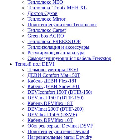
Теплолюкс NEO
Теплолюкс Tropix МНН XL
Доктор Сухов
Теплолюкс Mirror
Полотенцесушители Теплолюкс
Теплолюкс Carpet
Green box AGRO
Теплолюкс FREEZSTOP
Теплоизоляция и аксессуары
Регулирующая аппаратура
Cаморегулирующийся кабель Freezstop
Теплый пол DEVI
Терморегуляторы DEVI
ДЕВИ Comfort Mat-150T
Кабель ДЕВИ Flex-18T
Кабель ДЕВИ Snow-30T
DEVIcomfort 150T (DTIR-150)
DEVImat 150T (DTIF-150)
Кабель DEVIflex 18T
DEVImat 200T (DTIF-200)
DEVIheat 150S (DSVF)
Кабель DEVIflex 10T
Обогрев зеркал Devimat DSVF
Полотенцесушители Devirail
Нагревательные маты Devidry