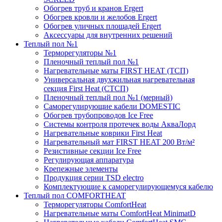
Обогрев труб и кранов Ergert
Обогрев кровли и желобов Ergert
Обогрев уличных площадей Ergert
Аксессуары для внутренних решений
Теплый пол №1
Терморегуляторы №1
Пленочный теплый пол №1
Нагревательные маты FIRST HEAT (ТСП)
Универсальная двухжильная нагревательная
секция First Heat (СТСП)
Пленочный теплый пол №1 (мерный)
Саморегулирующие кабели DOMESTIC
Обогрев трубопроводов Ice Free
Системы контроля протечек воды АкваЛорд
Нагревательные коврики First Heat
Нагревательный мат FIRST HEAT 200 Вт/м²
Резистивные секции Ice Free
Регулирующая аппаратура
Крепежные элементы
Продукция серии TSD electro
Комплектующие к саморегулирующемуся кабелю
Теплый пол COMFORTHEAT
Терморегуляторы ComfortHeat
Нагревательные маты ComfortHeat MinimatD