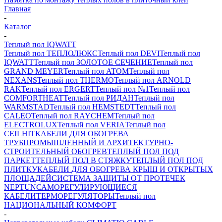
Главная
-
Каталог
-
Теплый пол IQWATT
Теплый пол ТЕПЛОЛЮКС
Теплый пол DEVI
Теплый пол
IQWATT
Теплый пол ЗОЛОТОЕ СЕЧЕНИЕ
Теплый пол
GRAND MEYER
Теплый пол ATOM
Теплый пол
NEXANS
Теплый пол THERMO
Теплый пол ARNOLD
RAK
Теплый пол ERGERT
Теплый пол №1
Теплый пол
COMFORTHEAT
Теплый пол РИДАН
Теплый пол
WARMSTAD
Теплый пол HEMSTEDT
Теплый пол
CALEO
Теплый пол RAYCHEM
Теплый пол
ELECTROLUX
Теплый пол VERIA
Теплый пол
CEILHIT
КАБЕЛИ ДЛЯ ОБОГРЕВА
ТРУБ
ПРОМЫШЛЕННЫЙ И АРХИТЕКТУРНО-
СТРОИТЕЛЬНЫЙ ОБОГРЕВ
ТЕПЛЫЙ ПОЛ ПОД
ПАРКЕТ
ТЕПЛЫЙ ПОЛ В СТЯЖКУ
ТЕПЛЫЙ ПОЛ ПОД
ПЛИТКУ
КАБЕЛИ ДЛЯ ОБОГРЕВА КРЫШ И ОТКРЫТЫХ
ПЛОЩАДЕЙ
СИСТЕМА ЗАЩИТЫ ОТ ПРОТЕЧЕК
NEPTUN
САМОРЕГУЛИРУЮЩИЕСЯ
КАБЕЛИ
ТЕРМОРЕГУЛЯТОРЫ
Теплый пол
НАЦИОНАЛЬНЫЙ КОМФОРТ
-