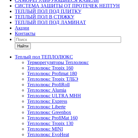
САМОРЕГУЛИРУЮЩИЕСЯ КАБЕЛИ
СИСТЕМА ЗАЩИТЫ ОТ ПРОТЕЧЕК НЕПТУН
ТЕПЛЫЙ ПОЛ ПОД ПЛИТКУ
ТЕПЛЫЙ ПОЛ В СТЯЖКУ
ТЕПЛЫЙ ПОЛ ПОД ЛАМИНАТ
Акции
Контакты
Найти
Теплый пол ТЕПЛОЛЮКС
Терморегуляторы Теплолюкс
Теплолюкс Tropix 160
Теплолюкс Profimat 180
Теплолюкс Tropix ТЛБЭ
Теплолюкс ProfiRoll
Теплолюкс Alumia
Теплолюкс ULTRA МНН
Теплолюкс Express
Теплолюкс Liberte
Теплолюкс Greenbox
Теплолюкс ProfiMat 160
Теплолюкс Tropix 130
Теплолюкс MINI
Теплолюкс EvoHeat