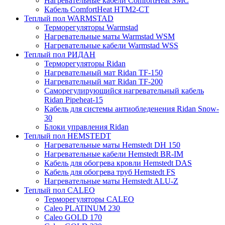
Нагревательные кабели ComfortHeat SMC
Кабель ComfortHeat HTM2-CT
Теплый пол WARMSTAD
Терморегуляторы Warmstad
Нагревательные маты Warmstad WSM
Нагревательные кабели Warmstad WSS
Теплый пол РИДАН
Терморегуляторы Ridan
Нагревательный мат Ridan TF-150
Нагревательный мат Ridan TF-200
Саморегулирующийся нагревательный кабель
Ridan Pipeheat-15
Кабель для системы антиобледенения Ridan Snow-
30
Блоки управления Ridan
Теплый пол HEMSTEDT
Нагревательные маты Hemstedt DH 150
Нагревательные кабели Hemstedt BR-IM
Кабель для обогрева кровли Hemstedt DAS
Кабель для обогрева труб Hemstedt FS
Нагревательные маты Hemstedt ALU-Z
Теплый пол CALEO
Терморегуляторы CALEO
Caleo PLATINUM 230
Caleo GOLD 170