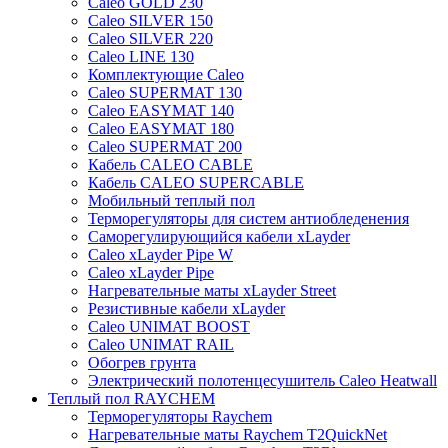
Caleo GOLD 230
Caleo SILVER 150
Caleo SILVER 220
Caleo LINE 130
Комплектующие Caleo
Caleo SUPERMAT 130
Caleo EASYMAT 140
Caleo EASYMAT 180
Caleo SUPERMAT 200
Кабель CALEO CABLE
Кабель CALEO SUPERCABLE
Мобильный теплый пол
Терморегуляторы для систем антиобледенения
Саморегулирующийся кабели xLayder
Caleo xLayder Pipe W
Caleo xLayder Pipe
Нагревательные маты xLayder Street
Резистивные кабели xLayder
Caleo UNIMAT BOOST
Caleo UNIMAT RAIL
Обогрев грунта
Электрический полотенцесушитель Caleo Heatwall
Теплый пол RAYCHEM
Терморегуляторы Raychem
Нагревательные маты Raychem T2QuickNet