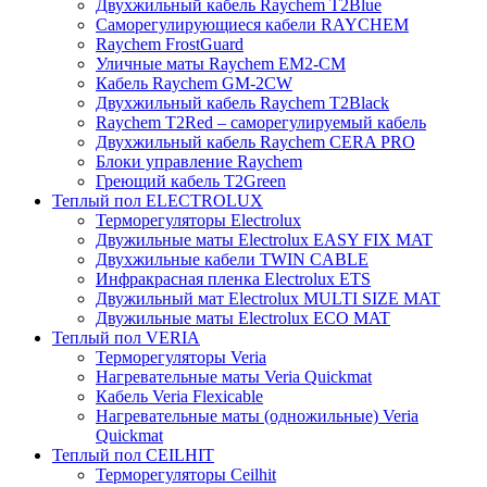
Двухжильный кабель Raychem T2Blue
Саморегулирующиеся кабели RAYCHEM
Raychem FrostGuard
Уличные маты Raychem EM2-CM
Кабель Raychem GM-2CW
Двухжильный кабель Raychem T2Black
Raychem T2Red – саморегулируемый кабель
Двухжильный кабель Raychem CERA PRO
Блоки управление Raychem
Греющий кабель T2Green
Теплый пол ELECTROLUX
Терморегуляторы Electrolux
Двужильные маты Electrolux EASY FIX MAT
Двухжильные кабели TWIN CABLE
Инфракрасная пленка Electrolux ETS
Двужильный мат Electrolux MULTI SIZE MAT
Двужильные маты Electrolux ECO MAT
Теплый пол VERIA
Терморегуляторы Veria
Нагревательные маты Veria Quickmat
Кабель Veria Flexicable
Нагревательные маты (одножильные) Veria
Quickmat
Теплый пол CEILHIT
Терморегуляторы Ceilhit