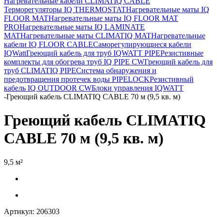
Нагревательные кабели CLIMATIQ CABLE
Терморегуляторы IQ THERMOSTAT
Нагревательные маты IQ
FLOOR MAT
Нагревательные маты IQ FLOOR MAT
PRO
Нагревательные маты IQ LAMINATE
MAT
Нагревательные маты CLIMATIQ MAT
Нагревательные
кабели IQ FLOOR CABLE
Саморегулирующиеся кабели
IQWatt
Греющий кабель для труб IQWATT PIPE
Резистивные
комплекты для обогрева труб IQ PIPE CW
Греющий кабель для
труб CLIMATIQ PIPE
Система обнаружения и
предотвращения протечек воды PIPELOCK
Резистивный
кабель IQ OUTDOOR CW
Блоки управления IQWATT
-
Греющий кабель CLIMATIQ CABLE 70 м (9,5 кв. м)
Греющий кабель CLIMATIQ
CABLE 70 м (9,5 кв. м)
9,5 м²
Артикул:
206303