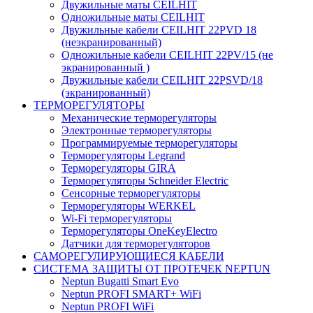
Двужильные маты CEILHIT
Одножильные маты CEILHIT
Двужильные кабели CEILHIT 22PVD 18
(неэкранированный)
Одножильные кабели CEILHIT 22PV/15 (не
экранированный )
Двужильные кабели CEILHIT 22PSVD/18
(экранированный)
ТЕРМОРЕГУЛЯТОРЫ
Механические терморегуляторы
Электронные терморегуляторы
Программируемые терморегуляторы
Терморегуляторы Legrand
Терморегуляторы GIRA
Терморегуляторы Schneider Electric
Сенсорные терморегуляторы
Терморегуляторы WERKEL
Wi-Fi терморегуляторы
Терморегуляторы OneKeyElectro
Датчики для терморегуляторов
САМОРЕГУЛИРУЮЩИЕСЯ КАБЕЛИ
СИСТЕМА ЗАЩИТЫ ОТ ПРОТЕЧЕК NEPTUN
Neptun Bugatti Smart Evo
Neptun PROFI SMART+ WiFi
Neptun PROFI WiFi