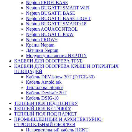
Neptun PROFI BASE
Neptun BUGATTI SMART WiFi
Neptun BUGATTI BASE
Neptun BUGATTI BASE LIGHT
Neptun BUGATTI SMART+18
Neptun AQUACONTROL
Neptun BUGATTI ProW
Neptun PROW+
Краны Neptun
Датчики Neptun
Модули управления NEPTUN
КАБЕЛИ ДЛЯ ОБОГРЕВА ТРУБ
КАБЕЛИ ДЛЯ ОБОГРЕВА КРЫШ И ОТКРЫТЫХ
ПЛОЩАДЕЙ
Кабель DEVIsnow 30Т (DTCE-30)
Кабель Arnold rak
Теплолюкс Stopice
Кабель Devisafe 20T
Кабель DSIG-10
ТЕПЛЫЙ ПОЛ ПОД ПЛИТКУ
ТЕПЛЫЙ ПОЛ В СТЯЖКУ
ТЕПЛЫЙ ПОЛ ПОД ПАРКЕТ
ПРОМЫШЛЕННЫЙ И АРХИТЕКТУРНО-
СТРОИТЕЛЬНЫЙ ОБОГРЕВ
Нагревательный кабель НCKТ