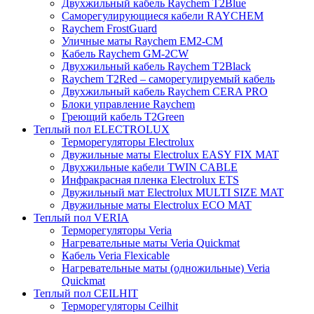
Двухжильный кабель Raychem T2Blue
Саморегулирующиеся кабели RAYCHEM
Raychem FrostGuard
Уличные маты Raychem EM2-CM
Кабель Raychem GM-2CW
Двухжильный кабель Raychem T2Black
Raychem T2Red – саморегулируемый кабель
Двухжильный кабель Raychem CERA PRO
Блоки управление Raychem
Греющий кабель T2Green
Теплый пол ELECTROLUX
Терморегуляторы Electrolux
Двужильные маты Electrolux EASY FIX MAT
Двухжильные кабели TWIN CABLE
Инфракрасная пленка Electrolux ETS
Двужильный мат Electrolux MULTI SIZE MAT
Двужильные маты Electrolux ECO MAT
Теплый пол VERIA
Терморегуляторы Veria
Нагревательные маты Veria Quickmat
Кабель Veria Flexicable
Нагревательные маты (одножильные) Veria
Quickmat
Теплый пол CEILHIT
Терморегуляторы Ceilhit