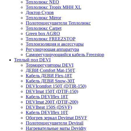
Теплолюкс NEO
Теплолюкс Tropix МНН XL
Доктор Сухов
Теплолюкс Mirror
Полотенцесушители Теплолюкс
Теплолюкс Carpet
Green box AGRO
Теплолюкс FREEZSTOP
Теплоизоляция и аксессуары
Регулирующая аппаратура
Cаморегулирующийся кабель Freezstop
Теплый пол DEVI
Терморегуляторы DEVI
ДЕВИ Comfort Mat-150T
Кабель ДЕВИ Flex-18T
Кабель ДЕВИ Snow-30T
DEVIcomfort 150T (DTIR-150)
DEVImat 150T (DTIF-150)
Кабель DEVIflex 18T
DEVImat 200T (DTIF-200)
DEVIheat 150S (DSVF)
Кабель DEVIflex 10T
Обогрев зеркал Devimat DSVF
Полотенцесушители Devirail
Нагревательные маты Devidry