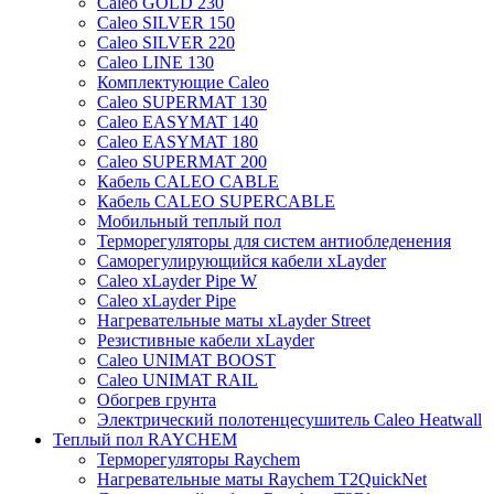
Caleo GOLD 230
Caleo SILVER 150
Caleo SILVER 220
Caleo LINE 130
Комплектующие Caleo
Caleo SUPERMAT 130
Caleo EASYMAT 140
Caleo EASYMAT 180
Caleo SUPERMAT 200
Кабель CALEO CABLE
Кабель CALEO SUPERCABLE
Мобильный теплый пол
Терморегуляторы для систем антиобледенения
Саморегулирующийся кабели xLayder
Caleo xLayder Pipe W
Caleo xLayder Pipe
Нагревательные маты xLayder Street
Резистивные кабели xLayder
Caleo UNIMAT BOOST
Caleo UNIMAT RAIL
Обогрев грунта
Электрический полотенцесушитель Caleo Heatwall
Теплый пол RAYCHEM
Терморегуляторы Raychem
Нагревательные маты Raychem T2QuickNet