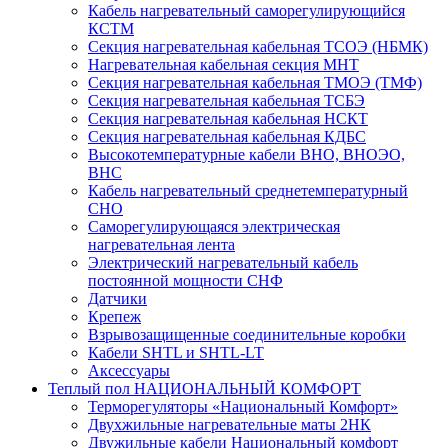
Кабель нагревательный саморегулирующийся
КСТМ
Секция нагревательная кабельная ТСОЭ (НБМК)
Нагревательная кабельная секция МНТ
Секция нагревательная кабельная ТМОЭ (ТМФ)
Секция нагревательная кабельная ТСБЭ
Секция нагревательная кабельная НСКТ
Секция нагревательная кабельная КДБС
Высокотемпературные кабели ВНО, ВНОЭО,
ВНС
Кабель нагревательный среднетемпературный
СНО
Саморегулирующаяся электрическая
нагревательная лента
Электрический нагревательный кабель
постоянной мощности СНФ
Датчики
Крепеж
Взрывозащищенные соединительные коробки
Кабели SHTL и SHTL-LT
Аксессуары
Теплый пол НАЦИОНАЛЬНЫЙ КОМФОРТ
Терморегуляторы «Национальный Комфорт»
Двухжильные нагревательные маты 2НК
Двужильные кабели Национальный комфорт