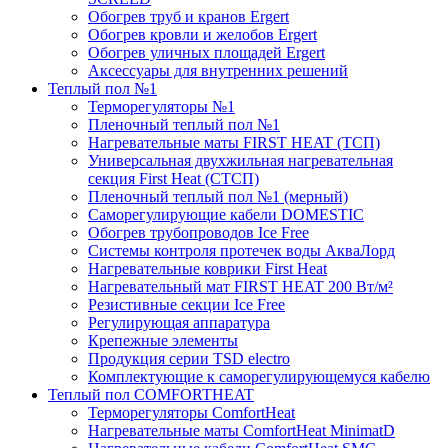
Обогрев труб и кранов Ergert
Обогрев кровли и желобов Ergert
Обогрев уличных площадей Ergert
Аксессуары для внутренних решений
Теплый пол №1
Терморегуляторы №1
Пленочный теплый пол №1
Нагревательные маты FIRST HEAT (ТСП)
Универсальная двухжильная нагревательная
секция First Heat (СТСП)
Пленочный теплый пол №1 (мерный)
Саморегулирующие кабели DOMESTIC
Обогрев трубопроводов Ice Free
Системы контроля протечек воды АкваЛорд
Нагревательные коврики First Heat
Нагревательный мат FIRST HEAT 200 Вт/м²
Резистивные секции Ice Free
Регулирующая аппаратура
Крепежные элементы
Продукция серии TSD electro
Комплектующие к саморегулирующемуся кабелю
Теплый пол COMFORTHEAT
Терморегуляторы ComfortHeat
Нагревательные маты ComfortHeat MinimatD