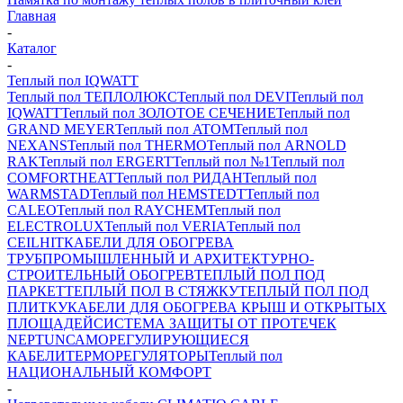
Главная
-
Каталог
-
Теплый пол IQWATT
Теплый пол ТЕПЛОЛЮКС
Теплый пол DEVI
Теплый пол
IQWATT
Теплый пол ЗОЛОТОЕ СЕЧЕНИЕ
Теплый пол
GRAND MEYER
Теплый пол ATOM
Теплый пол
NEXANS
Теплый пол THERMO
Теплый пол ARNOLD
RAK
Теплый пол ERGERT
Теплый пол №1
Теплый пол
COMFORTHEAT
Теплый пол РИДАН
Теплый пол
WARMSTAD
Теплый пол HEMSTEDT
Теплый пол
CALEO
Теплый пол RAYCHEM
Теплый пол
ELECTROLUX
Теплый пол VERIA
Теплый пол
CEILHIT
КАБЕЛИ ДЛЯ ОБОГРЕВА
ТРУБ
ПРОМЫШЛЕННЫЙ И АРХИТЕКТУРНО-
СТРОИТЕЛЬНЫЙ ОБОГРЕВ
ТЕПЛЫЙ ПОЛ ПОД
ПАРКЕТ
ТЕПЛЫЙ ПОЛ В СТЯЖКУ
ТЕПЛЫЙ ПОЛ ПОД
ПЛИТКУ
КАБЕЛИ ДЛЯ ОБОГРЕВА КРЫШ И ОТКРЫТЫХ
ПЛОЩАДЕЙ
СИСТЕМА ЗАЩИТЫ ОТ ПРОТЕЧЕК
NEPTUN
САМОРЕГУЛИРУЮЩИЕСЯ
КАБЕЛИ
ТЕРМОРЕГУЛЯТОРЫ
Теплый пол
НАЦИОНАЛЬНЫЙ КОМФОРТ
-