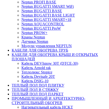
Neptun PROFI BASE
Neptun BUGATTI SMART WiFi
Neptun BUGATTI BASE
Neptun BUGATTI BASE LIGHT
Neptun BUGATTI SMART+18
Neptun AQUACONTROL
Neptun BUGATTI ProW
Neptun PROW+
Краны Neptun
Датчики Neptun
Модули управления NEPTUN
КАБЕЛИ ДЛЯ ОБОГРЕВА ТРУБ
КАБЕЛИ ДЛЯ ОБОГРЕВА КРЫШ И ОТКРЫТЫХ
ПЛОЩАДЕЙ
Кабель DEVIsnow 30Т (DTCE-30)
Кабель Arnold rak
Теплолюкс Stopice
Кабель Devisafe 20T
Кабель DSIG-10
ТЕПЛЫЙ ПОЛ ПОД ПЛИТКУ
ТЕПЛЫЙ ПОЛ В СТЯЖКУ
ТЕПЛЫЙ ПОЛ ПОД ПАРКЕТ
ПРОМЫШЛЕННЫЙ И АРХИТЕКТУРНО-
СТРОИТЕЛЬНЫЙ ОБОГРЕВ
Нагревательный кабель НCKТ