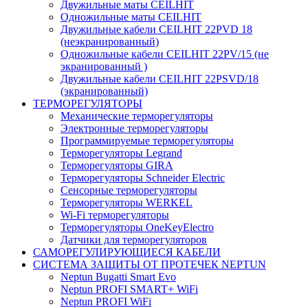
Двужильные маты CEILHIT
Одножильные маты CEILHIT
Двужильные кабели CEILHIT 22PVD 18
(неэкранированный)
Одножильные кабели CEILHIT 22PV/15 (не
экранированный )
Двужильные кабели CEILHIT 22PSVD/18
(экранированный)
ТЕРМОРЕГУЛЯТОРЫ
Механические терморегуляторы
Электронные терморегуляторы
Программируемые терморегуляторы
Терморегуляторы Legrand
Терморегуляторы GIRA
Терморегуляторы Schneider Electric
Сенсорные терморегуляторы
Терморегуляторы WERKEL
Wi-Fi терморегуляторы
Терморегуляторы OneKeyElectro
Датчики для терморегуляторов
САМОРЕГУЛИРУЮЩИЕСЯ КАБЕЛИ
СИСТЕМА ЗАЩИТЫ ОТ ПРОТЕЧЕК NEPTUN
Neptun Bugatti Smart Evo
Neptun PROFI SMART+ WiFi
Neptun PROFI WiFi