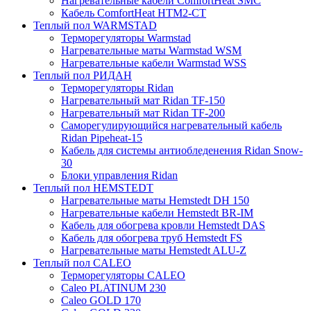
Нагревательные кабели ComfortHeat SMC
Кабель ComfortHeat HTM2-CT
Теплый пол WARMSTAD
Терморегуляторы Warmstad
Нагревательные маты Warmstad WSM
Нагревательные кабели Warmstad WSS
Теплый пол РИДАН
Терморегуляторы Ridan
Нагревательный мат Ridan TF-150
Нагревательный мат Ridan TF-200
Саморегулирующийся нагревательный кабель
Ridan Pipeheat-15
Кабель для системы антиобледенения Ridan Snow-
30
Блоки управления Ridan
Теплый пол HEMSTEDT
Нагревательные маты Hemstedt DH 150
Нагревательные кабели Hemstedt BR-IM
Кабель для обогрева кровли Hemstedt DAS
Кабель для обогрева труб Hemstedt FS
Нагревательные маты Hemstedt ALU-Z
Теплый пол CALEO
Терморегуляторы CALEO
Caleo PLATINUM 230
Caleo GOLD 170