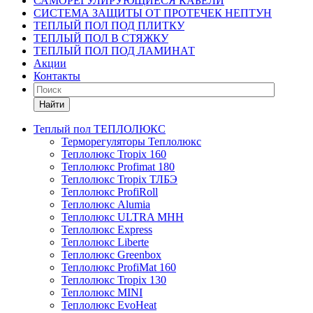
САМОРЕГУЛИРУЮЩИЕСЯ КАБЕЛИ
СИСТЕМА ЗАЩИТЫ ОТ ПРОТЕЧЕК НЕПТУН
ТЕПЛЫЙ ПОЛ ПОД ПЛИТКУ
ТЕПЛЫЙ ПОЛ В СТЯЖКУ
ТЕПЛЫЙ ПОЛ ПОД ЛАМИНАТ
Акции
Контакты
Найти
Теплый пол ТЕПЛОЛЮКС
Терморегуляторы Теплолюкс
Теплолюкс Tropix 160
Теплолюкс Profimat 180
Теплолюкс Tropix ТЛБЭ
Теплолюкс ProfiRoll
Теплолюкс Alumia
Теплолюкс ULTRA МНН
Теплолюкс Express
Теплолюкс Liberte
Теплолюкс Greenbox
Теплолюкс ProfiMat 160
Теплолюкс Tropix 130
Теплолюкс MINI
Теплолюкс EvoHeat