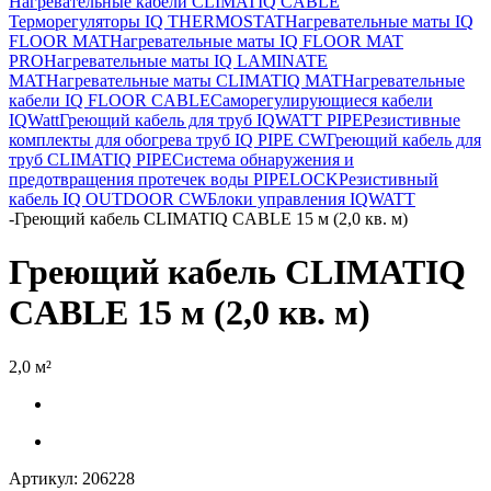
Нагревательные кабели CLIMATIQ CABLE
Терморегуляторы IQ THERMOSTAT
Нагревательные маты IQ
FLOOR MAT
Нагревательные маты IQ FLOOR MAT
PRO
Нагревательные маты IQ LAMINATE
MAT
Нагревательные маты CLIMATIQ MAT
Нагревательные
кабели IQ FLOOR CABLE
Саморегулирующиеся кабели
IQWatt
Греющий кабель для труб IQWATT PIPE
Резистивные
комплекты для обогрева труб IQ PIPE CW
Греющий кабель для
труб CLIMATIQ PIPE
Система обнаружения и
предотвращения протечек воды PIPELOCK
Резистивный
кабель IQ OUTDOOR CW
Блоки управления IQWATT
-
Греющий кабель CLIMATIQ CABLE 15 м (2,0 кв. м)
Греющий кабель CLIMATIQ
CABLE 15 м (2,0 кв. м)
2,0 м²
Артикул:
206228