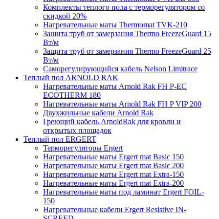
Комплекты теплого пола с терморегулятором со
скидкой 20%
Нагревательные маты Thermomat TVK-210
Защита труб от замерзания Thermo FreezeGuard 15
Вт/м
Защита труб от замерзания Thermo FreezeGuard 25
Вт/м
Саморегулирующийся кабель Nelson Limitrace
Теплый пол ARNOLD RAK
Нагревательные маты Arnold Rak FH P-EC
ECOTHERM 180
Нагревательные маты Arnold Rak FH P VIP 200
Двухжильные кабели Arnold Rak
Греющий кабель ArnoldRak для кровли и
открытых площадок
Теплый пол ERGERT
Терморегуляторы Ergert
Нагревательные маты Ergert mat Basic 150
Нагревательные маты Ergert mat Basic 200
Нагревательные маты Ergert mat Extra-150
Нагревательные маты Ergert mat Extra-200
Нагревательные маты под ламинат Ergert FOIL-
150
Нагревательные кабели Ergert Resistive IN-
SCREED