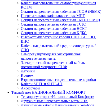
Кабель нагревательный саморегулирующийся
КСТМ
Секция нагревательная кабельная ТСОЭ (НБМК)
Нагревательная кабельная секция МНТ
Секция нагревательная кабельная ТМОЭ (ТМФ)
Секция нагревательная кабельная ТСБЭ
Секция нагревательная кабельная НСКТ
Секция нагревательная кабельная КДБС
Высокотемпературные кабели ВНО, ВНОЭО,
ВНС
Кабель нагревательный среднетемпературный
СНО
Саморегулирующаяся электрическая
нагревательная лента
Электрический нагревательный кабель
постоянной мощности СНФ
Датчики
Крепеж
Взрывозащищенные соединительные коробки
Кабели SHTL и SHTL-LT
Аксессуары
Теплый пол НАЦИОНАЛЬНЫЙ КОМФОРТ
Терморегуляторы «Национальный Комфорт»
Двухжильные нагревательные маты 2НК
Двужильные кабели Национальный комфорт