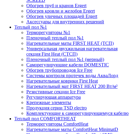
SCREED
Обогрев труб и кранов Ergert
Обогрев кровли и желобов Ergert
Обогрев уличных площадей Ergert
Аксессуары для внутренних решений
Теплый пол №1
Терморегуляторы №1
Пленочный теплый пол №1
Нагревательные маты FIRST HEAT (ТСП)
Универсальная двухжильная нагревательная
секция First Heat (СТСП)
Пленочный теплый пол №1 (мерный)
Саморегулирующие кабели DOMESTIC
Обогрев трубопроводов Ice Free
Системы контроля протечек воды АкваЛорд
Нагревательные коврики First Heat
Нагревательный мат FIRST HEAT 200 Вт/м²
Резистивные секции Ice Free
Регулирующая аппаратура
Крепежные элементы
Продукция серии TSD electro
Комплектующие к саморегулирующемуся кабелю
Теплый пол COMFORTHEAT
Терморегуляторы ComfortHeat
Нагревательные маты ComfortHeat MinimatD