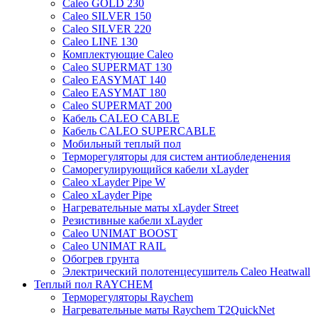
Caleo GOLD 230
Caleo SILVER 150
Caleo SILVER 220
Caleo LINE 130
Комплектующие Caleo
Caleo SUPERMAT 130
Caleo EASYMAT 140
Caleo EASYMAT 180
Caleo SUPERMAT 200
Кабель CALEO CABLE
Кабель CALEO SUPERCABLE
Мобильный теплый пол
Терморегуляторы для систем антиобледенения
Саморегулирующийся кабели xLayder
Caleo xLayder Pipe W
Caleo xLayder Pipe
Нагревательные маты xLayder Street
Резистивные кабели xLayder
Caleo UNIMAT BOOST
Caleo UNIMAT RAIL
Обогрев грунта
Электрический полотенцесушитель Caleo Heatwall
Теплый пол RAYCHEM
Терморегуляторы Raychem
Нагревательные маты Raychem T2QuickNet