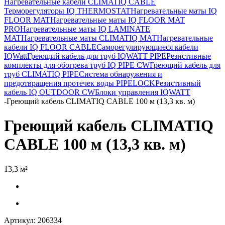
Нагревательные кабели CLIMATIQ CABLE
Терморегуляторы IQ THERMOSTAT
Нагревательные маты IQ
FLOOR MAT
Нагревательные маты IQ FLOOR MAT
PRO
Нагревательные маты IQ LAMINATE
MAT
Нагревательные маты CLIMATIQ MAT
Нагревательные
кабели IQ FLOOR CABLE
Саморегулирующиеся кабели
IQWatt
Греющий кабель для труб IQWATT PIPE
Резистивные
комплекты для обогрева труб IQ PIPE CW
Греющий кабель для
труб CLIMATIQ PIPE
Система обнаружения и
предотвращения протечек воды PIPELOCK
Резистивный
кабель IQ OUTDOOR CW
Блоки управления IQWATT
-
Греющий кабель CLIMATIQ CABLE 100 м (13,3 кв. м)
Греющий кабель CLIMATIQ
CABLE 100 м (13,3 кв. м)
13,3 м²
Артикул:
206334