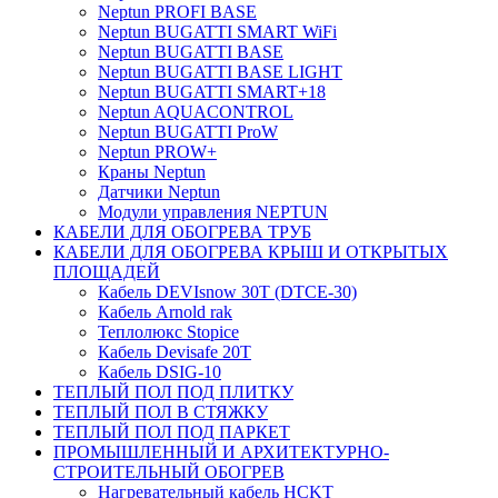
Neptun PROFI BASE
Neptun BUGATTI SMART WiFi
Neptun BUGATTI BASE
Neptun BUGATTI BASE LIGHT
Neptun BUGATTI SMART+18
Neptun AQUACONTROL
Neptun BUGATTI ProW
Neptun PROW+
Краны Neptun
Датчики Neptun
Модули управления NEPTUN
КАБЕЛИ ДЛЯ ОБОГРЕВА ТРУБ
КАБЕЛИ ДЛЯ ОБОГРЕВА КРЫШ И ОТКРЫТЫХ
ПЛОЩАДЕЙ
Кабель DEVIsnow 30Т (DTCE-30)
Кабель Arnold rak
Теплолюкс Stopice
Кабель Devisafe 20T
Кабель DSIG-10
ТЕПЛЫЙ ПОЛ ПОД ПЛИТКУ
ТЕПЛЫЙ ПОЛ В СТЯЖКУ
ТЕПЛЫЙ ПОЛ ПОД ПАРКЕТ
ПРОМЫШЛЕННЫЙ И АРХИТЕКТУРНО-
СТРОИТЕЛЬНЫЙ ОБОГРЕВ
Нагревательный кабель НCKТ