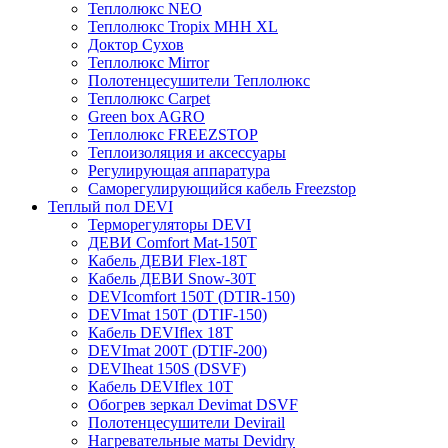
Теплолюкс NEO
Теплолюкс Tropix МНН XL
Доктор Сухов
Теплолюкс Mirror
Полотенцесушители Теплолюкс
Теплолюкс Carpet
Green box AGRO
Теплолюкс FREEZSTOP
Теплоизоляция и аксессуары
Регулирующая аппаратура
Cаморегулирующийся кабель Freezstop
Теплый пол DEVI
Терморегуляторы DEVI
ДЕВИ Comfort Mat-150T
Кабель ДЕВИ Flex-18T
Кабель ДЕВИ Snow-30T
DEVIcomfort 150T (DTIR-150)
DEVImat 150T (DTIF-150)
Кабель DEVIflex 18T
DEVImat 200T (DTIF-200)
DEVIheat 150S (DSVF)
Кабель DEVIflex 10T
Обогрев зеркал Devimat DSVF
Полотенцесушители Devirail
Нагревательные маты Devidry