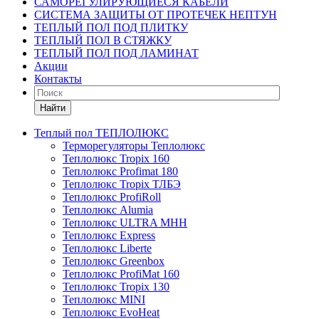
САМОРЕГУЛИРУЮЩИЕСЯ КАБЕЛИ
СИСТЕМА ЗАЩИТЫ ОТ ПРОТЕЧЕК НЕПТУН
ТЕПЛЫЙ ПОЛ ПОД ПЛИТКУ
ТЕПЛЫЙ ПОЛ В СТЯЖКУ
ТЕПЛЫЙ ПОЛ ПОД ЛАМИНАТ
Акции
Контакты
Найти
Теплый пол ТЕПЛОЛЮКС
Терморегуляторы Теплолюкс
Теплолюкс Tropix 160
Теплолюкс Profimat 180
Теплолюкс Tropix ТЛБЭ
Теплолюкс ProfiRoll
Теплолюкс Alumia
Теплолюкс ULTRA МНН
Теплолюкс Express
Теплолюкс Liberte
Теплолюкс Greenbox
Теплолюкс ProfiMat 160
Теплолюкс Tropix 130
Теплолюкс MINI
Теплолюкс EvoHeat