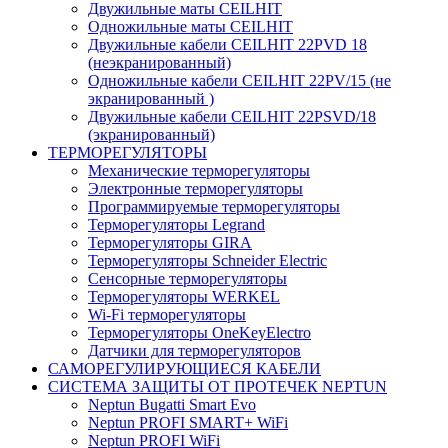
Двужильные маты CEILHIT
Одножильные маты CEILHIT
Двужильные кабели CEILHIT 22PVD 18
(неэкранированный)
Одножильные кабели CEILHIT 22PV/15 (не
экранированный )
Двужильные кабели CEILHIT 22PSVD/18
(экранированный)
ТЕРМОРЕГУЛЯТОРЫ
Механические терморегуляторы
Электронные терморегуляторы
Программируемые терморегуляторы
Терморегуляторы Legrand
Терморегуляторы GIRA
Терморегуляторы Schneider Electric
Сенсорные терморегуляторы
Терморегуляторы WERKEL
Wi-Fi терморегуляторы
Терморегуляторы OneKeyElectro
Датчики для терморегуляторов
САМОРЕГУЛИРУЮЩИЕСЯ КАБЕЛИ
СИСТЕМА ЗАЩИТЫ ОТ ПРОТЕЧЕК NEPTUN
Neptun Bugatti Smart Evo
Neptun PROFI SMART+ WiFi
Neptun PROFI WiFi