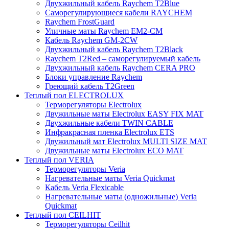
Двухжильный кабель Raychem T2Blue
Саморегулирующиеся кабели RAYCHEM
Raychem FrostGuard
Уличные маты Raychem EM2-CM
Кабель Raychem GM-2CW
Двухжильный кабель Raychem T2Black
Raychem T2Red – саморегулируемый кабель
Двухжильный кабель Raychem CERA PRO
Блоки управление Raychem
Греющий кабель T2Green
Теплый пол ELECTROLUX
Терморегуляторы Electrolux
Двужильные маты Electrolux EASY FIX MAT
Двухжильные кабели TWIN CABLE
Инфракрасная пленка Electrolux ETS
Двужильный мат Electrolux MULTI SIZE MAT
Двужильные маты Electrolux ECO MAT
Теплый пол VERIA
Терморегуляторы Veria
Нагревательные маты Veria Quickmat
Кабель Veria Flexicable
Нагревательные маты (одножильные) Veria
Quickmat
Теплый пол CEILHIT
Терморегуляторы Ceilhit