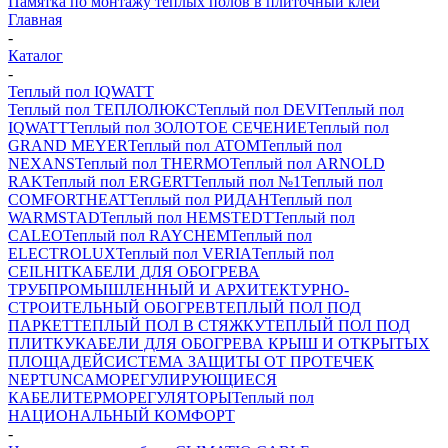
Памятка по монтажу теплых полов в плиточный клей
Главная
-
Каталог
-
Теплый пол IQWATT
Теплый пол ТЕПЛОЛЮКС
Теплый пол DEVI
Теплый пол
IQWATT
Теплый пол ЗОЛОТОЕ СЕЧЕНИЕ
Теплый пол
GRAND MEYER
Теплый пол ATOM
Теплый пол
NEXANS
Теплый пол THERMO
Теплый пол ARNOLD
RAK
Теплый пол ERGERT
Теплый пол №1
Теплый пол
COMFORTHEAT
Теплый пол РИДАН
Теплый пол
WARMSTAD
Теплый пол HEMSTEDT
Теплый пол
CALEO
Теплый пол RAYCHEM
Теплый пол
ELECTROLUX
Теплый пол VERIA
Теплый пол
CEILHIT
КАБЕЛИ ДЛЯ ОБОГРЕВА
ТРУБ
ПРОМЫШЛЕННЫЙ И АРХИТЕКТУРНО-
СТРОИТЕЛЬНЫЙ ОБОГРЕВ
ТЕПЛЫЙ ПОЛ ПОД
ПАРКЕТ
ТЕПЛЫЙ ПОЛ В СТЯЖКУ
ТЕПЛЫЙ ПОЛ ПОД
ПЛИТКУ
КАБЕЛИ ДЛЯ ОБОГРЕВА КРЫШ И ОТКРЫТЫХ
ПЛОЩАДЕЙ
СИСТЕМА ЗАЩИТЫ ОТ ПРОТЕЧЕК
NEPTUN
САМОРЕГУЛИРУЮЩИЕСЯ
КАБЕЛИ
ТЕРМОРЕГУЛЯТОРЫ
Теплый пол
НАЦИОНАЛЬНЫЙ КОМФОРТ
-