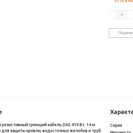
Есть в н
Подели
е
Характ
резистивный греющий кабель DAS 419 Вт. 14 м
Серия
 для защиты кровли, водосточных желобов и труб
Мощность,