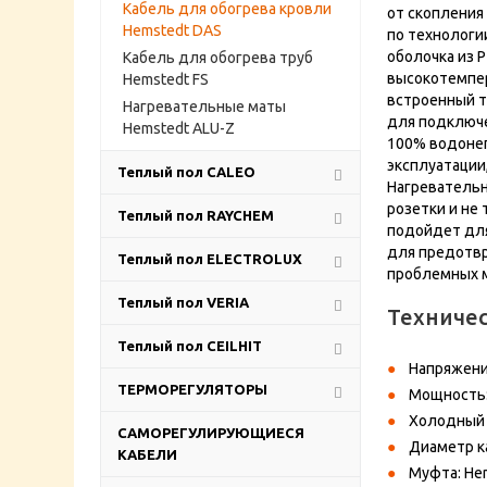
Кабель для обогрева кровли
от скопления
Hemstedt DAS
по технологи
оболочка из P
Кабель для обогрева труб
высокотемпе
Hemstedt FS
встроенный т
Нагревательные маты
для подключ
Hemstedt ALU-Z
100% водонеп
эксплуатации,
Теплый пол CALEO
Нагревательн
розетки и не
Теплый пол RAYCHEM
подойдет дл
для предотвр
Теплый пол ELECTROLUX
проблемных м
Теплый пол VERIA
Техниче
Теплый пол CEILHIT
Напряжени
ТЕРМОРЕГУЛЯТОРЫ
Мощность:
Холодный к
САМОРЕГУЛИРУЮЩИЕСЯ
Диаметр ка
КАБЕЛИ
Муфта: He