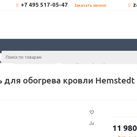
+7 495 517-05-47
z
Заказать звонок
алог
-
Теплый пол HEMSTEDT
-
Кабель для обогрева кровли Hemstedt D
 для обогрева кровли Hemstedt 
11 980