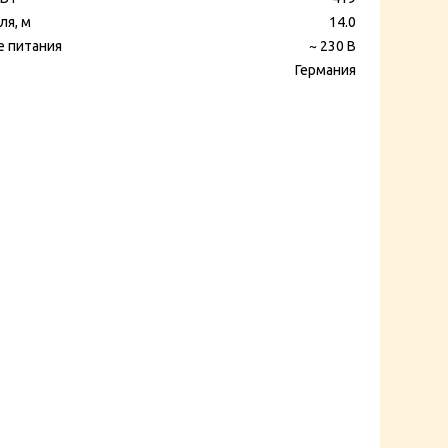
ля, м
14.0
е питания
~ 230 В
Германия