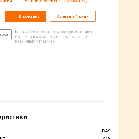
аличии
Нашли дешевле? Снизим цену!
В корзину
Купить в 1 клик
Цена действительна только для интернет-
ться
магазина и может отличаться от цен в
розничных магазинах
еристики
DAS
 Вт
419