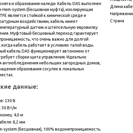
 снега и образования наледи. Кабель DAS выполнен
Длина кабе
и Hem-system (бесшовная муфта), изолирующая
Напряжени
TFE является стойкой к химической среде и
Страна
ратурным воздействиям, кабель имеет
емпературный датчик и штепсельную евровилку
ения. Муфтовый бесшовный переход гарантирует
роницаемость, что очень важно для долгой
 когда кабель работает в условиях талой воды.
ый кабель DAS функционирует автономно от
 требует сборки щита управления. Идеально
я антиобледенения небольших загородных домов,
ащения образования сосулек в локальных
естах.
ские данные:
е: 230 В
 30 Вт/м
онец: 4,0 м
беля: 8,2 мм
m-system (бесшовная), 100% водонепроницаемость