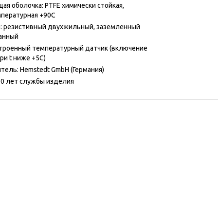
ая оболочка: PTFE химически стойкая,
пературная +90С
я: резистивный двухжильный, заземленный
анный
строенный температурный датчик (включение
ри t ниже +5С)
тель: Hemstedt GmbH (Германия)
 20 лет службы изделия