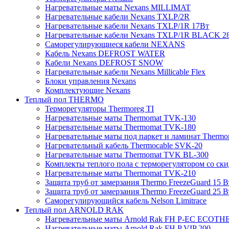
Нагревательные маты Nexans MILLIMAT
Нагревательные кабели Nexans TXLP/2R
Нагревательные кабели Nexans TXLP/1R 17Вт
Нагревательные кабели Nexans TXLP/1R BLACK 2
Саморегулирующиеся кабели NEXANS
Кабель Nexans DEFROST WATER
Кабели Nexans DEFROST SNOW
Нагревательные кабели Nexans Millicable Flex
Блоки управления Nexans
Комплектующие Nexans
Теплый пол THERMO
Терморегуляторы Thermoreg TI
Нагревательные маты Thermomat TVK-130
Нагревательные маты Thermomat TVK-180
Нагревательные маты под паркет и ламинат Thermo
Нагревательный кабель Thermocable SVK-20
Нагревательные маты Thermomat TVK BL-300
Комплекты теплого пола с терморегулятором со ск
Нагревательные маты Thermomat TVK-210
Защита труб от замерзания Thermo FreezeGuard 15 В
Защита труб от замерзания Thermo FreezeGuard 25 В
Саморегулирующийся кабель Nelson Limitrace
Теплый пол ARNOLD RAK
Нагревательные маты Arnold Rak FH P-EC ECOTH
Нагревательные маты Arnold Rak FH P VIP 200