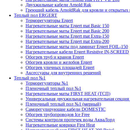
Двухжильные кабели Arnold Rak
Греющий кабель ArnoldRak для кровли и открытых
Теплый пол ERGERT
Терморегуляторы Ergert
Нагревательные маты Ergert mat Basic 150
Нагревательные маты Ergert mat Basic 200
Нагревательные маты Ergert mat Extra-150
Нагревательные маты Ergert mat Extra-200
Нагревательные маты под ламинат Ergert FOIL-150
Нагревательные кабели Ergert Resistive IN-SCREED
Обогрев труб и кранов Ergert
Обогрев кровли и желобов Ergert
Обогрев уличных площадей Ergert
Аксессуары для внутренних решений
Теплый пол №1
Терморегуляторы №1
Пленочный теплый пол №1
Нагревательные маты FIRST HEAT (ТСП)
Универсальная двухжильная нагревательная секция 
Пленочный теплый пол №1 (мерный)
Саморегулирующие кабели DOMESTIC
Обогрев трубопроводов Ice Free
Системы контроля протечек воды АкваЛорд
Нагревательные коврики First Heat