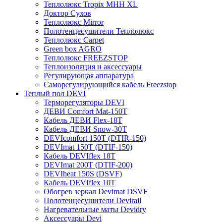
Теплолюкс Tropix МНН XL
Доктор Сухов
Теплолюкс Mirror
Полотенцесушители Теплолюкс
Теплолюкс Carpet
Green box AGRO
Теплолюкс FREEZSTOP
Теплоизоляция и аксессуары
Регулирующая аппаратура
Cаморегулирующийся кабель Freezstop
Теплый пол DEVI
Терморегуляторы DEVI
ДЕВИ Comfort Mat-150T
Кабель ДЕВИ Flex-18T
Кабель ДЕВИ Snow-30T
DEVIcomfort 150T (DTIR-150)
DEVImat 150T (DTIF-150)
Кабель DEVIflex 18T
DEVImat 200T (DTIF-200)
DEVIheat 150S (DSVF)
Кабель DEVIflex 10T
Обогрев зеркал Devimat DSVF
Полотенцесушители Devirail
Нагревательные маты Devidry
Аксессуары Devi