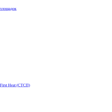
 площадок
First Heat (СТСП)