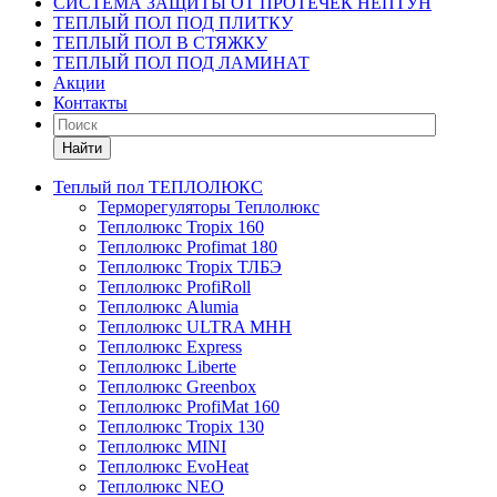
СИСТЕМА ЗАЩИТЫ ОТ ПРОТЕЧЕК НЕПТУН
ТЕПЛЫЙ ПОЛ ПОД ПЛИТКУ
ТЕПЛЫЙ ПОЛ В СТЯЖКУ
ТЕПЛЫЙ ПОЛ ПОД ЛАМИНАТ
Акции
Контакты
Найти
Теплый пол ТЕПЛОЛЮКС
Терморегуляторы Теплолюкс
Теплолюкс Tropix 160
Теплолюкс Profimat 180
Теплолюкс Tropix ТЛБЭ
Теплолюкс ProfiRoll
Теплолюкс Alumia
Теплолюкс ULTRA МНН
Теплолюкс Express
Теплолюкс Liberte
Теплолюкс Greenbox
Теплолюкс ProfiMat 160
Теплолюкс Tropix 130
Теплолюкс MINI
Теплолюкс EvoHeat
Теплолюкс NEO