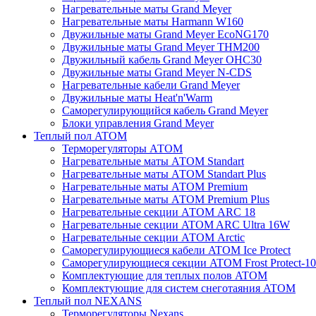
Нагревательные маты Grand Meyer
Нагревательные маты Harmann W160
Двужильные маты Grand Meyer EcoNG170
Двужильные маты Grand Meyer THM200
Двужильный кабель Grand Meyer OHC30
Двужильные маты Grand Meyer N-CDS
Нагревательные кабели Grand Meyer
Двужильные маты Heat'n'Warm
Саморегулирующийся кабель Grand Meyer
Блоки управления Grand Meyer
Теплый пол ATOM
Терморегуляторы АТОМ
Нагревательные маты АТОМ Standart
Нагревательные маты АТОМ Standart Plus
Нагревательные маты АТОМ Premium
Нагревательные маты АТОМ Premium Plus
Нагревательные секции АТОМ ARC 18
Нагревательные секции ATOM ARC Ultra 16W
Нагревательные секции АТОМ Arctic
Саморегулирующиеся кабели ATOM Ice Protect
Саморегулирующиеся секции ATOM Frost Protect-10
Комплектующие для теплых полов ATOM
Комплектующие для систем снеготаяния ATOM
Теплый пол NEXANS
Терморегуляторы Nexans