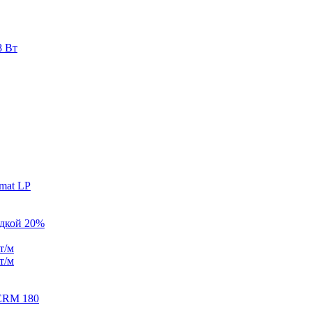
8 Вт
mat LP
идкой 20%
т/м
т/м
ERM 180