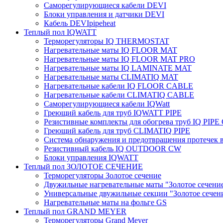
Саморегулирующиеся кабели DEVI
Блоки управления и датчики DEVI
Кабель DEVIpipeheat
Теплый пол IQWATT
Терморегуляторы IQ THERMOSTAT
Нагревательные маты IQ FLOOR MAT
Нагревательные маты IQ FLOOR MAT PRO
Нагревательные маты IQ LAMINATE MAT
Нагревательные маты CLIMATIQ MAT
Нагревательные кабели IQ FLOOR CABLE
Нагревательные кабели CLIMATIQ CABLE
Саморегулирующиеся кабели IQWatt
Греющий кабель для труб IQWATT PIPE
Резистивные комплекты для обогрева труб IQ PIP
Греющий кабель для труб CLIMATIQ PIPE
Система обнаружения и предотвращения протечек
Резистивный кабель IQ OUTDOOR CW
Блоки управления IQWATT
Теплый пол ЗОЛОТОЕ СЕЧЕНИЕ
Терморегуляторы Золотое сечение
Двужильные нагревательные маты "Золотое сечени
Универсальные двужильные секции "Золотое сечен
Нагревательные маты на фольге GS
Теплый пол GRAND MEYER
Терморегуляторы Grand Meyer