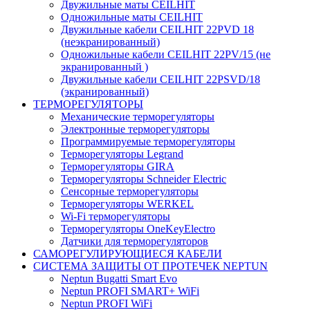
Двужильные маты CEILHIT
Одножильные маты CEILHIT
Двужильные кабели CEILHIT 22PVD 18
(неэкранированный)
Одножильные кабели CEILHIT 22PV/15 (не
экранированный )
Двужильные кабели CEILHIT 22PSVD/18
(экранированный)
ТЕРМОРЕГУЛЯТОРЫ
Механические терморегуляторы
Электронные терморегуляторы
Программируемые терморегуляторы
Терморегуляторы Legrand
Терморегуляторы GIRA
Терморегуляторы Schneider Electric
Сенсорные терморегуляторы
Терморегуляторы WERKEL
Wi-Fi терморегуляторы
Терморегуляторы OneKeyElectro
Датчики для терморегуляторов
САМОРЕГУЛИРУЮЩИЕСЯ КАБЕЛИ
СИСТЕМА ЗАЩИТЫ ОТ ПРОТЕЧЕК NEPTUN
Neptun Bugatti Smart Evo
Neptun PROFI SMART+ WiFi
Neptun PROFI WiFi