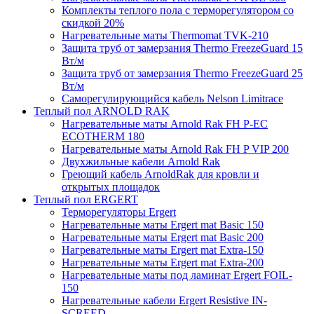
Комплекты теплого пола с терморегулятором со
скидкой 20%
Нагревательные маты Thermomat TVK-210
Защита труб от замерзания Thermo FreezeGuard 15
Вт/м
Защита труб от замерзания Thermo FreezeGuard 25
Вт/м
Саморегулирующийся кабель Nelson Limitrace
Теплый пол ARNOLD RAK
Нагревательные маты Arnold Rak FH P-EC
ECOTHERM 180
Нагревательные маты Arnold Rak FH P VIP 200
Двухжильные кабели Arnold Rak
Греющий кабель ArnoldRak для кровли и
открытых площадок
Теплый пол ERGERT
Терморегуляторы Ergert
Нагревательные маты Ergert mat Basic 150
Нагревательные маты Ergert mat Basic 200
Нагревательные маты Ergert mat Extra-150
Нагревательные маты Ergert mat Extra-200
Нагревательные маты под ламинат Ergert FOIL-
150
Нагревательные кабели Ergert Resistive IN-
SCREED