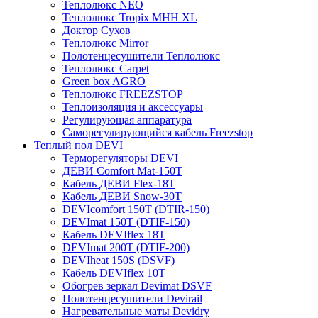
Теплолюкс NEO
Теплолюкс Tropix МНН XL
Доктор Сухов
Теплолюкс Mirror
Полотенцесушители Теплолюкс
Теплолюкс Carpet
Green box AGRO
Теплолюкс FREEZSTOP
Теплоизоляция и аксессуары
Регулирующая аппаратура
Cаморегулирующийся кабель Freezstop
Теплый пол DEVI
Терморегуляторы DEVI
ДЕВИ Comfort Mat-150T
Кабель ДЕВИ Flex-18T
Кабель ДЕВИ Snow-30T
DEVIcomfort 150T (DTIR-150)
DEVImat 150T (DTIF-150)
Кабель DEVIflex 18T
DEVImat 200T (DTIF-200)
DEVIheat 150S (DSVF)
Кабель DEVIflex 10T
Обогрев зеркал Devimat DSVF
Полотенцесушители Devirail
Нагревательные маты Devidry