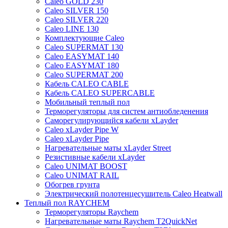
Caleo GOLD 230
Caleo SILVER 150
Caleo SILVER 220
Caleo LINE 130
Комплектующие Caleo
Caleo SUPERMAT 130
Caleo EASYMAT 140
Caleo EASYMAT 180
Caleo SUPERMAT 200
Кабель CALEO CABLE
Кабель CALEO SUPERCABLE
Мобильный теплый пол
Терморегуляторы для систем антиобледенения
Саморегулирующийся кабели xLayder
Caleo xLayder Pipe W
Caleo xLayder Pipe
Нагревательные маты xLayder Street
Резистивные кабели xLayder
Caleo UNIMAT BOOST
Caleo UNIMAT RAIL
Обогрев грунта
Электрический полотенцесушитель Caleo Heatwall
Теплый пол RAYCHEM
Терморегуляторы Raychem
Нагревательные маты Raychem T2QuickNet