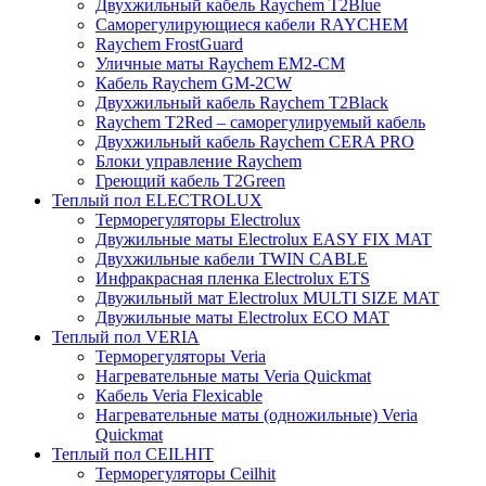
Двухжильный кабель Raychem T2Blue
Саморегулирующиеся кабели RAYCHEM
Raychem FrostGuard
Уличные маты Raychem EM2-CM
Кабель Raychem GM-2CW
Двухжильный кабель Raychem T2Black
Raychem T2Red – саморегулируемый кабель
Двухжильный кабель Raychem CERA PRO
Блоки управление Raychem
Греющий кабель T2Green
Теплый пол ELECTROLUX
Терморегуляторы Electrolux
Двужильные маты Electrolux EASY FIX MAT
Двухжильные кабели TWIN CABLE
Инфракрасная пленка Electrolux ETS
Двужильный мат Electrolux MULTI SIZE MAT
Двужильные маты Electrolux ECO MAT
Теплый пол VERIA
Терморегуляторы Veria
Нагревательные маты Veria Quickmat
Кабель Veria Flexicable
Нагревательные маты (одножильные) Veria
Quickmat
Теплый пол CEILHIT
Терморегуляторы Ceilhit