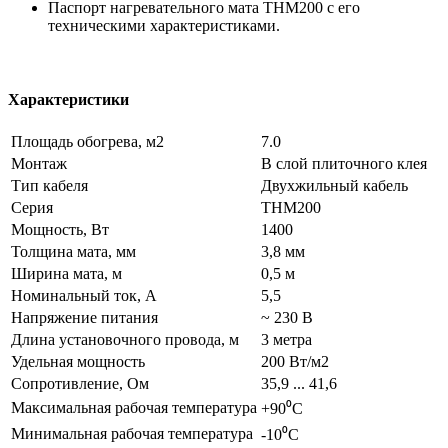
Паспорт нагревательного мата THM200 c его
техническими характеристиками.
Характеристики
Площадь обогрева, м2
7.0
Монтаж
В слой плиточного клея
Тип кабеля
Двухжильный кабель
Серия
THM200
Мощность, Вт
1400
Толщина мата, мм
3,8 мм
Ширина мата, м
0,5 м
Номинальный ток, А
5,5
Напряжение питания
~ 230 В
Длина установочного провода, м
3 метра
Удельная мощность
200 Вт/м2
Сопротивление, Ом
35,9 ... 41,6
Максимальная рабочая температура
+90⁰С
Минимальная рабочая температура
-10⁰С