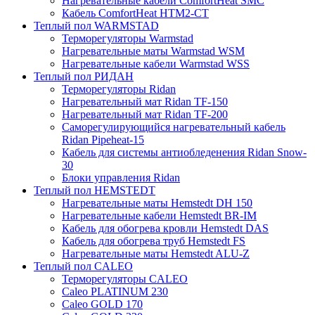
Нагревательные кабели ComfortHeat SMC
Кабель ComfortHeat HTM2-CT
Теплый пол WARMSTAD
Терморегуляторы Warmstad
Нагревательные маты Warmstad WSM
Нагревательные кабели Warmstad WSS
Теплый пол РИДАН
Терморегуляторы Ridan
Нагревательный мат Ridan TF-150
Нагревательный мат Ridan TF-200
Саморегулирующийся нагревательный кабель
Ridan Pipeheat-15
Кабель для системы антиобледенения Ridan Snow-
30
Блоки управления Ridan
Теплый пол HEMSTEDT
Нагревательные маты Hemstedt DH 150
Нагревательные кабели Hemstedt BR-IM
Кабель для обогрева кровли Hemstedt DAS
Кабель для обогрева труб Hemstedt FS
Нагревательные маты Hemstedt ALU-Z
Теплый пол CALEO
Терморегуляторы CALEO
Caleo PLATINUM 230
Caleo GOLD 170