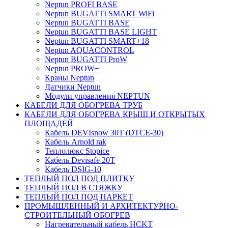
Neptun PROFI BASE
Neptun BUGATTI SMART WiFi
Neptun BUGATTI BASE
Neptun BUGATTI BASE LIGHT
Neptun BUGATTI SMART+18
Neptun AQUACONTROL
Neptun BUGATTI ProW
Neptun PROW+
Краны Neptun
Датчики Neptun
Модули управления NEPTUN
КАБЕЛИ ДЛЯ ОБОГРЕВА ТРУБ
КАБЕЛИ ДЛЯ ОБОГРЕВА КРЫШ И ОТКРЫТЫХ
ПЛОЩАДЕЙ
Кабель DEVIsnow 30Т (DTCE-30)
Кабель Arnold rak
Теплолюкс Stopice
Кабель Devisafe 20T
Кабель DSIG-10
ТЕПЛЫЙ ПОЛ ПОД ПЛИТКУ
ТЕПЛЫЙ ПОЛ В СТЯЖКУ
ТЕПЛЫЙ ПОЛ ПОД ПАРКЕТ
ПРОМЫШЛЕННЫЙ И АРХИТЕКТУРНО-
СТРОИТЕЛЬНЫЙ ОБОГРЕВ
Нагревательный кабель НCKТ