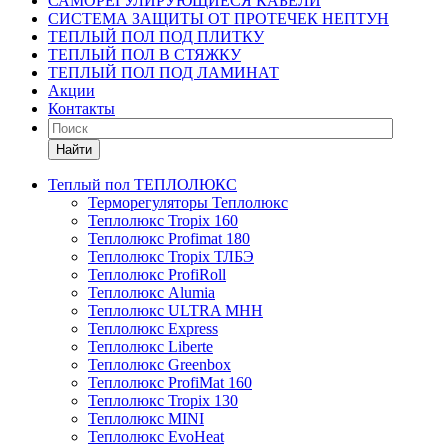
САМОРЕГУЛИРУЮЩИЕСЯ КАБЕЛИ
СИСТЕМА ЗАЩИТЫ ОТ ПРОТЕЧЕК НЕПТУН
ТЕПЛЫЙ ПОЛ ПОД ПЛИТКУ
ТЕПЛЫЙ ПОЛ В СТЯЖКУ
ТЕПЛЫЙ ПОЛ ПОД ЛАМИНАТ
Акции
Контакты
Найти
Теплый пол ТЕПЛОЛЮКС
Терморегуляторы Теплолюкс
Теплолюкс Tropix 160
Теплолюкс Profimat 180
Теплолюкс Tropix ТЛБЭ
Теплолюкс ProfiRoll
Теплолюкс Alumia
Теплолюкс ULTRA МНН
Теплолюкс Express
Теплолюкс Liberte
Теплолюкс Greenbox
Теплолюкс ProfiMat 160
Теплолюкс Tropix 130
Теплолюкс MINI
Теплолюкс EvoHeat