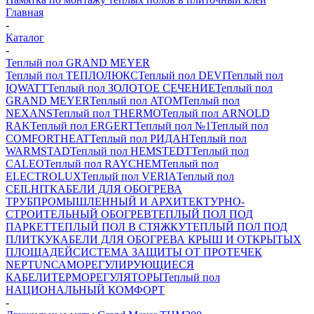
Главная
-
Каталог
-
Теплый пол GRAND MEYER
Теплый пол ТЕПЛОЛЮКС
Теплый пол DEVI
Теплый пол
IQWATT
Теплый пол ЗОЛОТОЕ СЕЧЕНИЕ
Теплый пол
GRAND MEYER
Теплый пол ATOM
Теплый пол
NEXANS
Теплый пол THERMO
Теплый пол ARNOLD
RAK
Теплый пол ERGERT
Теплый пол №1
Теплый пол
COMFORTHEAT
Теплый пол РИДАН
Теплый пол
WARMSTAD
Теплый пол HEMSTEDT
Теплый пол
CALEO
Теплый пол RAYCHEM
Теплый пол
ELECTROLUX
Теплый пол VERIA
Теплый пол
CEILHIT
КАБЕЛИ ДЛЯ ОБОГРЕВА
ТРУБ
ПРОМЫШЛЕННЫЙ И АРХИТЕКТУРНО-
СТРОИТЕЛЬНЫЙ ОБОГРЕВ
ТЕПЛЫЙ ПОЛ ПОД
ПАРКЕТ
ТЕПЛЫЙ ПОЛ В СТЯЖКУ
ТЕПЛЫЙ ПОЛ ПОД
ПЛИТКУ
КАБЕЛИ ДЛЯ ОБОГРЕВА КРЫШ И ОТКРЫТЫХ
ПЛОЩАДЕЙ
СИСТЕМА ЗАЩИТЫ ОТ ПРОТЕЧЕК
NEPTUN
САМОРЕГУЛИРУЮЩИЕСЯ
КАБЕЛИ
ТЕРМОРЕГУЛЯТОРЫ
Теплый пол
НАЦИОНАЛЬНЫЙ КОМФОРТ
-