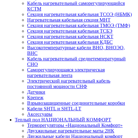
Кабель нагревательный саморегулирующийся
КСТМ
Секция нагревательная кабельная ТСОЭ (НБМК)
Нагревательная кабельная секция МНТ
Секция нагревательная кабельная ТМОЭ (ТМФ)
Секция нагревательная кабельная ТСБЭ
Секция нагревательная кабельная НСКТ
Секция нагревательная кабельная КДБС
Высокотемпературные кабели ВНО, ВНОЭО,
ВНС
Кабель нагревательный среднетемпературный
СНО
Саморегулирующаяся электрическая
нагревательная лента
Электрический нагревательный кабель
постоянной мощности СНФ
Датчики
Крепеж
Взрывозащищенные соединительные коробки
Кабели SHTL и SHTL-LT
Аксессуары
Теплый пол НАЦИОНАЛЬНЫЙ КОМФОРТ
Терморегуляторы «Национальный Комфорт»
Двухжильные нагревательные маты 2НК
Двужильные кабели Национальный комфорт