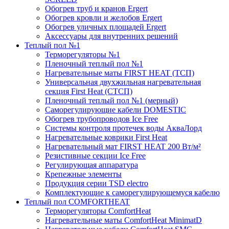
Обогрев труб и кранов Ergert
Обогрев кровли и желобов Ergert
Обогрев уличных площадей Ergert
Аксессуары для внутренних решений
Теплый пол №1
Терморегуляторы №1
Пленочный теплый пол №1
Нагревательные маты FIRST HEAT (ТСП)
Универсальная двухжильная нагревательная
секция First Heat (СТСП)
Пленочный теплый пол №1 (мерный)
Саморегулирующие кабели DOMESTIC
Обогрев трубопроводов Ice Free
Системы контроля протечек воды АкваЛорд
Нагревательные коврики First Heat
Нагревательный мат FIRST HEAT 200 Вт/м²
Резистивные секции Ice Free
Регулирующая аппаратура
Крепежные элементы
Продукция серии TSD electro
Комплектующие к саморегулирующемуся кабелю
Теплый пол COMFORTHEAT
Терморегуляторы ComfortHeat
Нагревательные маты ComfortHeat MinimatD