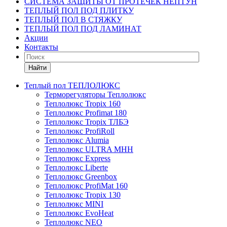
СИСТЕМА ЗАЩИТЫ ОТ ПРОТЕЧЕК НЕПТУН
ТЕПЛЫЙ ПОЛ ПОД ПЛИТКУ
ТЕПЛЫЙ ПОЛ В СТЯЖКУ
ТЕПЛЫЙ ПОЛ ПОД ЛАМИНАТ
Акции
Контакты
Найти
Теплый пол ТЕПЛОЛЮКС
Терморегуляторы Теплолюкс
Теплолюкс Tropix 160
Теплолюкс Profimat 180
Теплолюкс Tropix ТЛБЭ
Теплолюкс ProfiRoll
Теплолюкс Alumia
Теплолюкс ULTRA МНН
Теплолюкс Express
Теплолюкс Liberte
Теплолюкс Greenbox
Теплолюкс ProfiMat 160
Теплолюкс Tropix 130
Теплолюкс MINI
Теплолюкс EvoHeat
Теплолюкс NEO