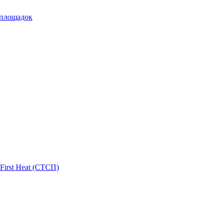
 площадок
First Heat (СТСП)