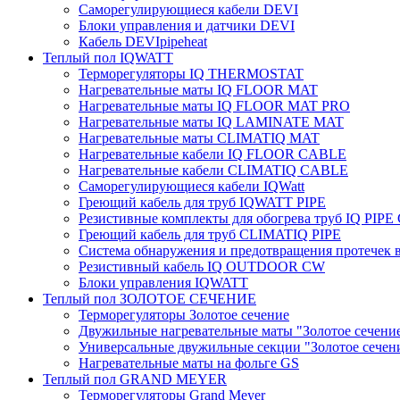
Саморегулирующиеся кабели DEVI
Блоки управления и датчики DEVI
Кабель DEVIpipeheat
Теплый пол IQWATT
Терморегуляторы IQ THERMOSTAT
Нагревательные маты IQ FLOOR MAT
Нагревательные маты IQ FLOOR MAT PRO
Нагревательные маты IQ LAMINATE MAT
Нагревательные маты CLIMATIQ MAT
Нагревательные кабели IQ FLOOR CABLE
Нагревательные кабели CLIMATIQ CABLE
Саморегулирующиеся кабели IQWatt
Греющий кабель для труб IQWATT PIPE
Резистивные комплекты для обогрева труб IQ PIP
Греющий кабель для труб CLIMATIQ PIPE
Система обнаружения и предотвращения протечек
Резистивный кабель IQ OUTDOOR CW
Блоки управления IQWATT
Теплый пол ЗОЛОТОЕ СЕЧЕНИЕ
Терморегуляторы Золотое сечение
Двужильные нагревательные маты "Золотое сечени
Универсальные двужильные секции "Золотое сечен
Нагревательные маты на фольге GS
Теплый пол GRAND MEYER
Терморегуляторы Grand Meyer