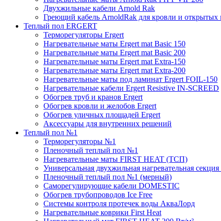
Двухжильные кабели Arnold Rak
Греющий кабель ArnoldRak для кровли и открытых
Теплый пол ERGERT
Терморегуляторы Ergert
Нагревательные маты Ergert mat Basic 150
Нагревательные маты Ergert mat Basic 200
Нагревательные маты Ergert mat Extra-150
Нагревательные маты Ergert mat Extra-200
Нагревательные маты под ламинат Ergert FOIL-150
Нагревательные кабели Ergert Resistive IN-SCREED
Обогрев труб и кранов Ergert
Обогрев кровли и желобов Ergert
Обогрев уличных площадей Ergert
Аксессуары для внутренних решений
Теплый пол №1
Терморегуляторы №1
Пленочный теплый пол №1
Нагревательные маты FIRST HEAT (ТСП)
Универсальная двухжильная нагревательная секция 
Пленочный теплый пол №1 (мерный)
Саморегулирующие кабели DOMESTIC
Обогрев трубопроводов Ice Free
Системы контроля протечек воды АкваЛорд
Нагревательные коврики First Heat