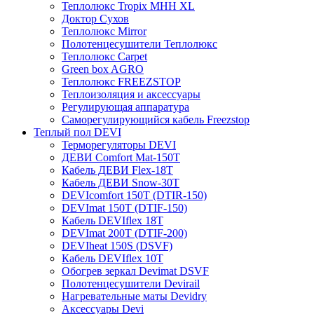
Теплолюкс Tropix МНН XL
Доктор Сухов
Теплолюкс Mirror
Полотенцесушители Теплолюкс
Теплолюкс Carpet
Green box AGRO
Теплолюкс FREEZSTOP
Теплоизоляция и аксессуары
Регулирующая аппаратура
Cаморегулирующийся кабель Freezstop
Теплый пол DEVI
Терморегуляторы DEVI
ДЕВИ Comfort Mat-150T
Кабель ДЕВИ Flex-18T
Кабель ДЕВИ Snow-30T
DEVIcomfort 150T (DTIR-150)
DEVImat 150T (DTIF-150)
Кабель DEVIflex 18T
DEVImat 200T (DTIF-200)
DEVIheat 150S (DSVF)
Кабель DEVIflex 10T
Обогрев зеркал Devimat DSVF
Полотенцесушители Devirail
Нагревательные маты Devidry
Аксессуары Devi