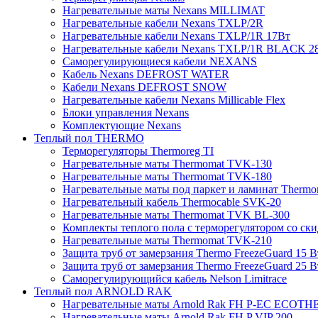
Нагревательные маты Nexans MILLIMAT
Нагревательные кабели Nexans TXLP/2R
Нагревательные кабели Nexans TXLP/1R 17Вт
Нагревательные кабели Nexans TXLP/1R BLACK 2
Саморегулирующиеся кабели NEXANS
Кабель Nexans DEFROST WATER
Кабели Nexans DEFROST SNOW
Нагревательные кабели Nexans Millicable Flex
Блоки управления Nexans
Комплектующие Nexans
Теплый пол THERMO
Терморегуляторы Thermoreg TI
Нагревательные маты Thermomat TVK-130
Нагревательные маты Thermomat TVK-180
Нагревательные маты под паркет и ламинат Thermo
Нагревательный кабель Thermocable SVK-20
Нагревательные маты Thermomat TVK BL-300
Комплекты теплого пола с терморегулятором со ск
Нагревательные маты Thermomat TVK-210
Защита труб от замерзания Thermo FreezeGuard 15 В
Защита труб от замерзания Thermo FreezeGuard 25 В
Саморегулирующийся кабель Nelson Limitrace
Теплый пол ARNOLD RAK
Нагревательные маты Arnold Rak FH P-EC ECOTH
Нагревательные маты Arnold Rak FH P VIP 200