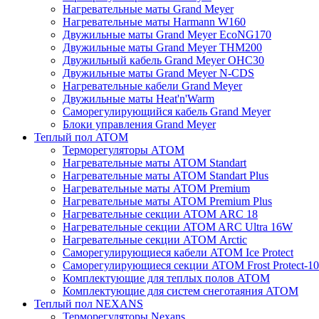
Нагревательные маты Grand Meyer
Нагревательные маты Harmann W160
Двужильные маты Grand Meyer EcoNG170
Двужильные маты Grand Meyer THM200
Двужильный кабель Grand Meyer OHC30
Двужильные маты Grand Meyer N-CDS
Нагревательные кабели Grand Meyer
Двужильные маты Heat'n'Warm
Саморегулирующийся кабель Grand Meyer
Блоки управления Grand Meyer
Теплый пол ATOM
Терморегуляторы АТОМ
Нагревательные маты АТОМ Standart
Нагревательные маты АТОМ Standart Plus
Нагревательные маты АТОМ Premium
Нагревательные маты АТОМ Premium Plus
Нагревательные секции АТОМ ARC 18
Нагревательные секции ATOM ARC Ultra 16W
Нагревательные секции АТОМ Arctic
Саморегулирующиеся кабели ATOM Ice Protect
Саморегулирующиеся секции ATOM Frost Protect-10
Комплектующие для теплых полов ATOM
Комплектующие для систем снеготаяния ATOM
Теплый пол NEXANS
Терморегуляторы Nexans