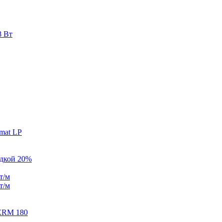
8 Вт
mat LP
идкой 20%
т/м
т/м
ERM 180