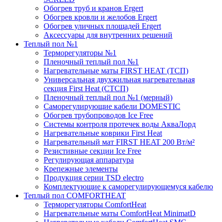
Обогрев труб и кранов Ergert
Обогрев кровли и желобов Ergert
Обогрев уличных площадей Ergert
Аксессуары для внутренних решений
Теплый пол №1
Терморегуляторы №1
Пленочный теплый пол №1
Нагревательные маты FIRST HEAT (ТСП)
Универсальная двухжильная нагревательная
секция First Heat (СТСП)
Пленочный теплый пол №1 (мерный)
Саморегулирующие кабели DOMESTIC
Обогрев трубопроводов Ice Free
Системы контроля протечек воды АкваЛорд
Нагревательные коврики First Heat
Нагревательный мат FIRST HEAT 200 Вт/м²
Резистивные секции Ice Free
Регулирующая аппаратура
Крепежные элементы
Продукция серии TSD electro
Комплектующие к саморегулирующемуся кабелю
Теплый пол COMFORTHEAT
Терморегуляторы ComfortHeat
Нагревательные маты ComfortHeat MinimatD