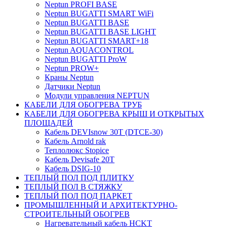
Neptun PROFI BASE
Neptun BUGATTI SMART WiFi
Neptun BUGATTI BASE
Neptun BUGATTI BASE LIGHT
Neptun BUGATTI SMART+18
Neptun AQUACONTROL
Neptun BUGATTI ProW
Neptun PROW+
Краны Neptun
Датчики Neptun
Модули управления NEPTUN
КАБЕЛИ ДЛЯ ОБОГРЕВА ТРУБ
КАБЕЛИ ДЛЯ ОБОГРЕВА КРЫШ И ОТКРЫТЫХ
ПЛОЩАДЕЙ
Кабель DEVIsnow 30Т (DTCE-30)
Кабель Arnold rak
Теплолюкс Stopice
Кабель Devisafe 20T
Кабель DSIG-10
ТЕПЛЫЙ ПОЛ ПОД ПЛИТКУ
ТЕПЛЫЙ ПОЛ В СТЯЖКУ
ТЕПЛЫЙ ПОЛ ПОД ПАРКЕТ
ПРОМЫШЛЕННЫЙ И АРХИТЕКТУРНО-
СТРОИТЕЛЬНЫЙ ОБОГРЕВ
Нагревательный кабель НCKТ