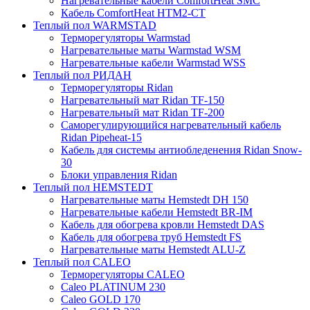
Нагревательные кабели ComfortHeat SMC
Кабель ComfortHeat HTM2-CT
Теплый пол WARMSTAD
Терморегуляторы Warmstad
Нагревательные маты Warmstad WSM
Нагревательные кабели Warmstad WSS
Теплый пол РИДАН
Терморегуляторы Ridan
Нагревательный мат Ridan TF-150
Нагревательный мат Ridan TF-200
Саморегулирующийся нагревательный кабель
Ridan Pipeheat-15
Кабель для системы антиобледенения Ridan Snow-
30
Блоки управления Ridan
Теплый пол HEMSTEDT
Нагревательные маты Hemstedt DH 150
Нагревательные кабели Hemstedt BR-IM
Кабель для обогрева кровли Hemstedt DAS
Кабель для обогрева труб Hemstedt FS
Нагревательные маты Hemstedt ALU-Z
Теплый пол CALEO
Терморегуляторы CALEO
Caleo PLATINUM 230
Caleo GOLD 170