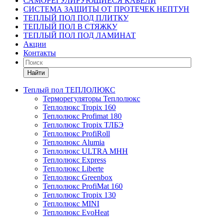
САМОРЕГУЛИРУЮЩИЕСЯ КАБЕЛИ
СИСТЕМА ЗАЩИТЫ ОТ ПРОТЕЧЕК НЕПТУН
ТЕПЛЫЙ ПОЛ ПОД ПЛИТКУ
ТЕПЛЫЙ ПОЛ В СТЯЖКУ
ТЕПЛЫЙ ПОЛ ПОД ЛАМИНАТ
Акции
Контакты
Найти
Теплый пол ТЕПЛОЛЮКС
Терморегуляторы Теплолюкс
Теплолюкс Tropix 160
Теплолюкс Profimat 180
Теплолюкс Tropix ТЛБЭ
Теплолюкс ProfiRoll
Теплолюкс Alumia
Теплолюкс ULTRA МНН
Теплолюкс Express
Теплолюкс Liberte
Теплолюкс Greenbox
Теплолюкс ProfiMat 160
Теплолюкс Tropix 130
Теплолюкс MINI
Теплолюкс EvoHeat