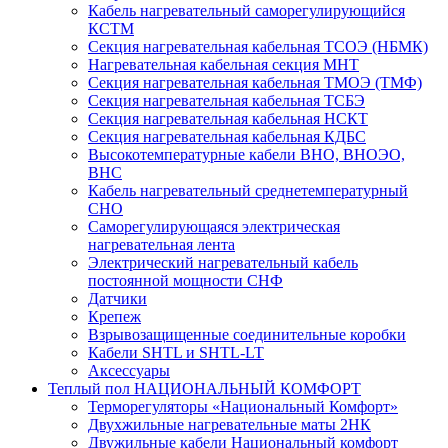
Кабель нагревательный саморегулирующийся
КСТМ
Секция нагревательная кабельная ТСОЭ (НБМК)
Нагревательная кабельная секция МНТ
Секция нагревательная кабельная ТМОЭ (ТМФ)
Секция нагревательная кабельная ТСБЭ
Секция нагревательная кабельная НСКТ
Секция нагревательная кабельная КДБС
Высокотемпературные кабели ВНО, ВНОЭО,
ВНС
Кабель нагревательный среднетемпературный
СНО
Саморегулирующаяся электрическая
нагревательная лента
Электрический нагревательный кабель
постоянной мощности СНФ
Датчики
Крепеж
Взрывозащищенные соединительные коробки
Кабели SHTL и SHTL-LT
Аксессуары
Теплый пол НАЦИОНАЛЬНЫЙ КОМФОРТ
Терморегуляторы «Национальный Комфорт»
Двухжильные нагревательные маты 2НК
Двужильные кабели Национальный комфорт