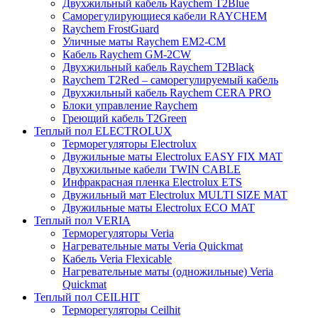
Двухжильный кабель Raychem T2Blue
Саморегулирующиеся кабели RAYCHEM
Raychem FrostGuard
Уличные маты Raychem EM2-CM
Кабель Raychem GM-2CW
Двухжильный кабель Raychem T2Black
Raychem T2Red – саморегулируемый кабель
Двухжильный кабель Raychem CERA PRO
Блоки управление Raychem
Греющий кабель T2Green
Теплый пол ELECTROLUX
Терморегуляторы Electrolux
Двужильные маты Electrolux EASY FIX MAT
Двухжильные кабели TWIN CABLE
Инфракрасная пленка Electrolux ETS
Двужильный мат Electrolux MULTI SIZE MAT
Двужильные маты Electrolux ECO MAT
Теплый пол VERIA
Терморегуляторы Veria
Нагревательные маты Veria Quickmat
Кабель Veria Flexicable
Нагревательные маты (одножильные) Veria
Quickmat
Теплый пол CEILHIT
Терморегуляторы Ceilhit