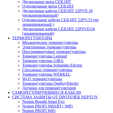
Двужильные маты CEILHIT
Одножильные маты CEILHIT
Двужильные кабели CEILHIT 22PVD 18
(неэкранированный)
Одножильные кабели CEILHIT 22PV/15 (не
экранированный )
Двужильные кабели CEILHIT 22PSVD/18
(экранированный)
ТЕРМОРЕГУЛЯТОРЫ
Механические терморегуляторы
Электронные терморегуляторы
Программируемые терморегуляторы
Терморегуляторы Legrand
Терморегуляторы GIRA
Терморегуляторы Schneider Electric
Сенсорные терморегуляторы
Терморегуляторы WERKEL
Wi-Fi терморегуляторы
Терморегуляторы OneKeyElectro
Датчики для терморегуляторов
САМОРЕГУЛИРУЮЩИЕСЯ КАБЕЛИ
СИСТЕМА ЗАЩИТЫ ОТ ПРОТЕЧЕК NEPTUN
Neptun Bugatti Smart Evo
Neptun PROFI SMART+ WiFi
Neptun PROFI WiFi