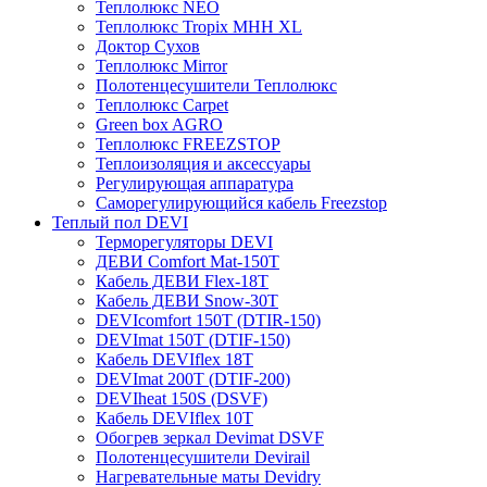
Теплолюкс NEO
Теплолюкс Tropix МНН XL
Доктор Сухов
Теплолюкс Mirror
Полотенцесушители Теплолюкс
Теплолюкс Carpet
Green box AGRO
Теплолюкс FREEZSTOP
Теплоизоляция и аксессуары
Регулирующая аппаратура
Cаморегулирующийся кабель Freezstop
Теплый пол DEVI
Терморегуляторы DEVI
ДЕВИ Comfort Mat-150T
Кабель ДЕВИ Flex-18T
Кабель ДЕВИ Snow-30T
DEVIcomfort 150T (DTIR-150)
DEVImat 150T (DTIF-150)
Кабель DEVIflex 18T
DEVImat 200T (DTIF-200)
DEVIheat 150S (DSVF)
Кабель DEVIflex 10T
Обогрев зеркал Devimat DSVF
Полотенцесушители Devirail
Нагревательные маты Devidry