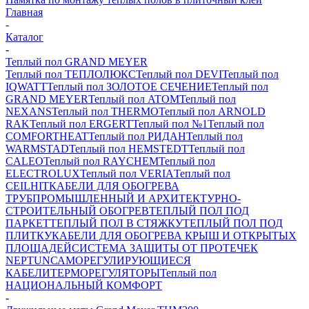
Главная
-
Каталог
-
Теплый пол GRAND MEYER
Теплый пол ТЕПЛОЛЮКС
Теплый пол DEVI
Теплый пол
IQWATT
Теплый пол ЗОЛОТОЕ СЕЧЕНИЕ
Теплый пол
GRAND MEYER
Теплый пол ATOM
Теплый пол
NEXANS
Теплый пол THERMO
Теплый пол ARNOLD
RAK
Теплый пол ERGERT
Теплый пол №1
Теплый пол
COMFORTHEAT
Теплый пол РИДАН
Теплый пол
WARMSTAD
Теплый пол HEMSTEDT
Теплый пол
CALEO
Теплый пол RAYCHEM
Теплый пол
ELECTROLUX
Теплый пол VERIA
Теплый пол
CEILHIT
КАБЕЛИ ДЛЯ ОБОГРЕВА
ТРУБ
ПРОМЫШЛЕННЫЙ И АРХИТЕКТУРНО-
СТРОИТЕЛЬНЫЙ ОБОГРЕВ
ТЕПЛЫЙ ПОЛ ПОД
ПАРКЕТ
ТЕПЛЫЙ ПОЛ В СТЯЖКУ
ТЕПЛЫЙ ПОЛ ПОД
ПЛИТКУ
КАБЕЛИ ДЛЯ ОБОГРЕВА КРЫШ И ОТКРЫТЫХ
ПЛОЩАДЕЙ
СИСТЕМА ЗАЩИТЫ ОТ ПРОТЕЧЕК
NEPTUN
САМОРЕГУЛИРУЮЩИЕСЯ
КАБЕЛИ
ТЕРМОРЕГУЛЯТОРЫ
Теплый пол
НАЦИОНАЛЬНЫЙ КОМФОРТ
-