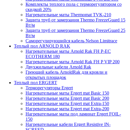
Комплекты теплого пола с терморегулятором со
скидкой 20%
Нагревательные маты Thermomat TVK-210
Защита труб от замерзания Thermo FreezeGuard 15
Вт/м
Защита труб от замерзания Thermo FreezeGuard 25
Вт/м
Саморегулирующийся кабель Nelson Limitrace
Теплый пол ARNOLD RAK
Нагревательные маты Arnold Rak FH P-EC
ECOTHERM 180
Нагревательные маты Arnold Rak FH P VIP 200
Двухжильные кабели Arnold Rak
Греющий кабель ArnoldRak для кровли и
открытых площадок
Теплый пол ERGERT
Терморегуляторы Ergert
Нагревательные маты Ergert mat Basic 150
Нагревательные маты Ergert mat Basic 200
Нагревательные маты Ergert mat Extra-150
Нагревательные маты Ergert mat Extra-200
Нагревательные маты под ламинат Ergert FOIL-
150
Нагревательные кабели Ergert Resistive IN-
SCREED