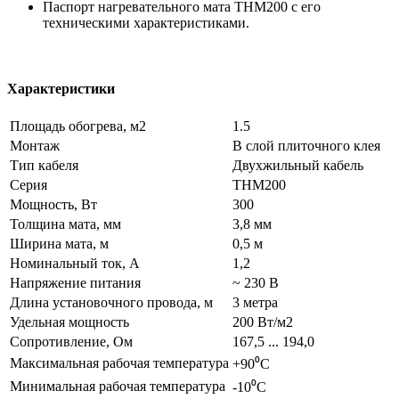
Паспорт нагревательного мата THM200 c его
техническими характеристиками.
Характеристики
Площадь обогрева, м2
1.5
Монтаж
В слой плиточного клея
Тип кабеля
Двухжильный кабель
Серия
THM200
Мощность, Вт
300
Толщина мата, мм
3,8 мм
Ширина мата, м
0,5 м
Номинальный ток, А
1,2
Напряжение питания
~ 230 В
Длина установочного провода, м
3 метра
Удельная мощность
200 Вт/м2
Сопротивление, Ом
167,5 ... 194,0
Максимальная рабочая температура
+90⁰С
Минимальная рабочая температура
-10⁰С