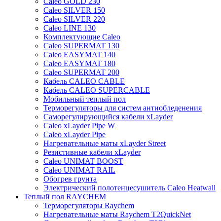
Caleo GOLD 230
Caleo SILVER 150
Caleo SILVER 220
Caleo LINE 130
Комплектующие Caleo
Caleo SUPERMAT 130
Caleo EASYMAT 140
Caleo EASYMAT 180
Caleo SUPERMAT 200
Кабель CALEO CABLE
Кабель CALEO SUPERCABLE
Мобильный теплый пол
Терморегуляторы для систем антиобледенения
Саморегулирующийся кабели xLayder
Caleo xLayder Pipe W
Caleo xLayder Pipe
Нагревательные маты xLayder Street
Резистивные кабели xLayder
Caleo UNIMAT BOOST
Caleo UNIMAT RAIL
Обогрев грунта
Электрический полотенцесушитель Caleo Heatwall
Теплый пол RAYCHEM
Терморегуляторы Raychem
Нагревательные маты Raychem T2QuickNet