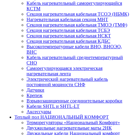
Кабель нагревательный саморегулирующийся
КСТМ
Секция нагревательная кабельная ТСОЭ (НБМК)
Нагревательная кабельная секция МНТ
Секция нагревательная кабельная ТМОЭ (ТМФ)
Секция нагревательная кабельная ТСБЭ
Секция нагревательная кабельная НСКТ
Секция нагревательная кабельная КДБС
Высокотемпературные кабели ВНО, ВНОЭО,
ВНС
Кабель нагревательный среднетемпературный
СНО
Саморегулирующаяся электрическая
нагревательная лента
Электрический нагревательный кабель
постоянной мощности СНФ
Датчики
Крепеж
Взрывозащищенные соединительные коробки
Кабели SHTL и SHTL-LT
Аксессуары
Теплый пол НАЦИОНАЛЬНЫЙ КОМФОРТ
Терморегуляторы «Национальный Комфорт»
Двухжильные нагревательные маты 2НК
Двужильные кабели Национальный комфорт