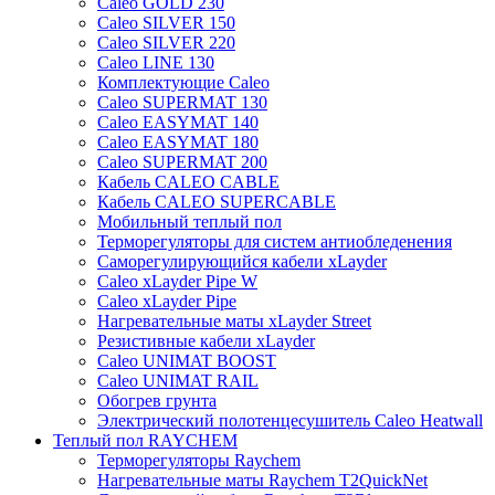
Caleo GOLD 230
Caleo SILVER 150
Caleo SILVER 220
Caleo LINE 130
Комплектующие Caleo
Caleo SUPERMAT 130
Caleo EASYMAT 140
Caleo EASYMAT 180
Caleo SUPERMAT 200
Кабель CALEO CABLE
Кабель CALEO SUPERCABLE
Мобильный теплый пол
Терморегуляторы для систем антиобледенения
Саморегулирующийся кабели xLayder
Caleo xLayder Pipe W
Caleo xLayder Pipe
Нагревательные маты xLayder Street
Резистивные кабели xLayder
Caleo UNIMAT BOOST
Caleo UNIMAT RAIL
Обогрев грунта
Электрический полотенцесушитель Caleo Heatwall
Теплый пол RAYCHEM
Терморегуляторы Raychem
Нагревательные маты Raychem T2QuickNet