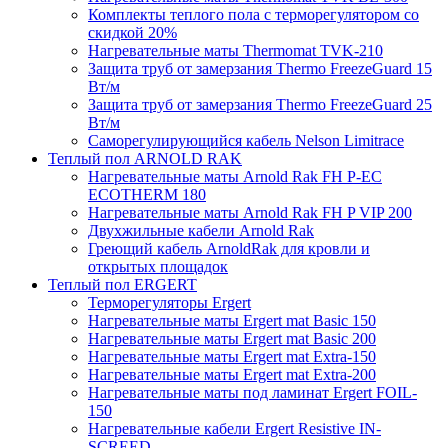
Комплекты теплого пола с терморегулятором со
скидкой 20%
Нагревательные маты Thermomat TVK-210
Защита труб от замерзания Thermo FreezeGuard 15
Вт/м
Защита труб от замерзания Thermo FreezeGuard 25
Вт/м
Саморегулирующийся кабель Nelson Limitrace
Теплый пол ARNOLD RAK
Нагревательные маты Arnold Rak FH P-EC
ECOTHERM 180
Нагревательные маты Arnold Rak FH P VIP 200
Двухжильные кабели Arnold Rak
Греющий кабель ArnoldRak для кровли и
открытых площадок
Теплый пол ERGERT
Терморегуляторы Ergert
Нагревательные маты Ergert mat Basic 150
Нагревательные маты Ergert mat Basic 200
Нагревательные маты Ergert mat Extra-150
Нагревательные маты Ergert mat Extra-200
Нагревательные маты под ламинат Ergert FOIL-
150
Нагревательные кабели Ergert Resistive IN-
SCREED