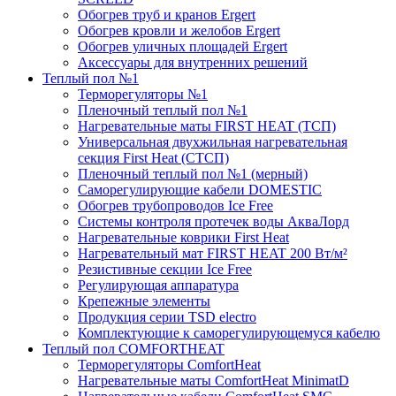
Обогрев труб и кранов Ergert
Обогрев кровли и желобов Ergert
Обогрев уличных площадей Ergert
Аксессуары для внутренних решений
Теплый пол №1
Терморегуляторы №1
Пленочный теплый пол №1
Нагревательные маты FIRST HEAT (ТСП)
Универсальная двухжильная нагревательная
секция First Heat (СТСП)
Пленочный теплый пол №1 (мерный)
Саморегулирующие кабели DOMESTIC
Обогрев трубопроводов Ice Free
Системы контроля протечек воды АкваЛорд
Нагревательные коврики First Heat
Нагревательный мат FIRST HEAT 200 Вт/м²
Резистивные секции Ice Free
Регулирующая аппаратура
Крепежные элементы
Продукция серии TSD electro
Комплектующие к саморегулирующемуся кабелю
Теплый пол COMFORTHEAT
Терморегуляторы ComfortHeat
Нагревательные маты ComfortHeat MinimatD