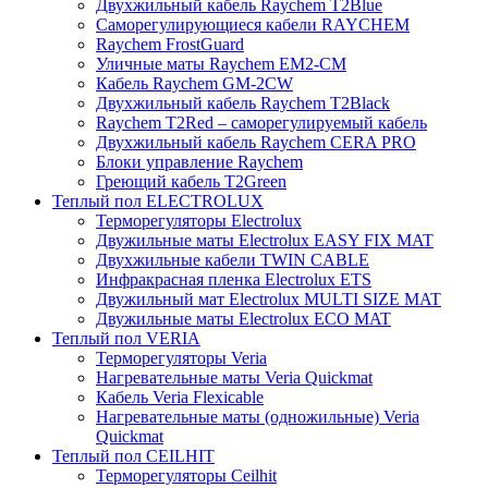
Двухжильный кабель Raychem T2Blue
Саморегулирующиеся кабели RAYCHEM
Raychem FrostGuard
Уличные маты Raychem EM2-CM
Кабель Raychem GM-2CW
Двухжильный кабель Raychem T2Black
Raychem T2Red – саморегулируемый кабель
Двухжильный кабель Raychem CERA PRO
Блоки управление Raychem
Греющий кабель T2Green
Теплый пол ELECTROLUX
Терморегуляторы Electrolux
Двужильные маты Electrolux EASY FIX MAT
Двухжильные кабели TWIN CABLE
Инфракрасная пленка Electrolux ETS
Двужильный мат Electrolux MULTI SIZE MAT
Двужильные маты Electrolux ECO MAT
Теплый пол VERIA
Терморегуляторы Veria
Нагревательные маты Veria Quickmat
Кабель Veria Flexicable
Нагревательные маты (одножильные) Veria
Quickmat
Теплый пол CEILHIT
Терморегуляторы Ceilhit