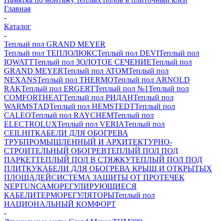
Главная
-
Каталог
-
Теплый пол GRAND MEYER
Теплый пол ТЕПЛОЛЮКС
Теплый пол DEVI
Теплый пол
IQWATT
Теплый пол ЗОЛОТОЕ СЕЧЕНИЕ
Теплый пол
GRAND MEYER
Теплый пол ATOM
Теплый пол
NEXANS
Теплый пол THERMO
Теплый пол ARNOLD
RAK
Теплый пол ERGERT
Теплый пол №1
Теплый пол
COMFORTHEAT
Теплый пол РИДАН
Теплый пол
WARMSTAD
Теплый пол HEMSTEDT
Теплый пол
CALEO
Теплый пол RAYCHEM
Теплый пол
ELECTROLUX
Теплый пол VERIA
Теплый пол
CEILHIT
КАБЕЛИ ДЛЯ ОБОГРЕВА
ТРУБ
ПРОМЫШЛЕННЫЙ И АРХИТЕКТУРНО-
СТРОИТЕЛЬНЫЙ ОБОГРЕВ
ТЕПЛЫЙ ПОЛ ПОД
ПАРКЕТ
ТЕПЛЫЙ ПОЛ В СТЯЖКУ
ТЕПЛЫЙ ПОЛ ПОД
ПЛИТКУ
КАБЕЛИ ДЛЯ ОБОГРЕВА КРЫШ И ОТКРЫТЫХ
ПЛОЩАДЕЙ
СИСТЕМА ЗАЩИТЫ ОТ ПРОТЕЧЕК
NEPTUN
САМОРЕГУЛИРУЮЩИЕСЯ
КАБЕЛИ
ТЕРМОРЕГУЛЯТОРЫ
Теплый пол
НАЦИОНАЛЬНЫЙ КОМФОРТ
-