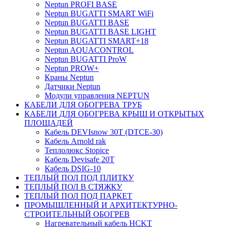
Neptun PROFI BASE
Neptun BUGATTI SMART WiFi
Neptun BUGATTI BASE
Neptun BUGATTI BASE LIGHT
Neptun BUGATTI SMART+18
Neptun AQUACONTROL
Neptun BUGATTI ProW
Neptun PROW+
Краны Neptun
Датчики Neptun
Модули управления NEPTUN
КАБЕЛИ ДЛЯ ОБОГРЕВА ТРУБ
КАБЕЛИ ДЛЯ ОБОГРЕВА КРЫШ И ОТКРЫТЫХ
ПЛОЩАДЕЙ
Кабель DEVIsnow 30Т (DTCE-30)
Кабель Arnold rak
Теплолюкс Stopice
Кабель Devisafe 20T
Кабель DSIG-10
ТЕПЛЫЙ ПОЛ ПОД ПЛИТКУ
ТЕПЛЫЙ ПОЛ В СТЯЖКУ
ТЕПЛЫЙ ПОЛ ПОД ПАРКЕТ
ПРОМЫШЛЕННЫЙ И АРХИТЕКТУРНО-
СТРОИТЕЛЬНЫЙ ОБОГРЕВ
Нагревательный кабель НCKТ