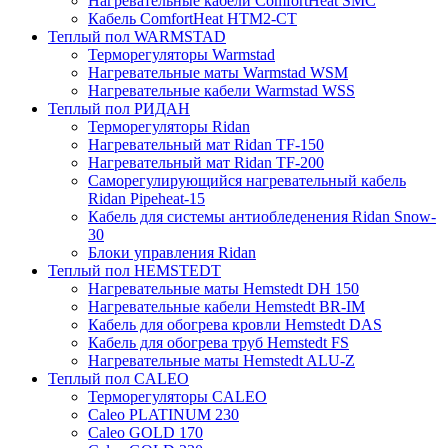
Нагревательные кабели ComfortHeat SMC
Кабель ComfortHeat HTM2-CT
Теплый пол WARMSTAD
Терморегуляторы Warmstad
Нагревательные маты Warmstad WSM
Нагревательные кабели Warmstad WSS
Теплый пол РИДАН
Терморегуляторы Ridan
Нагревательный мат Ridan TF-150
Нагревательный мат Ridan TF-200
Саморегулирующийся нагревательный кабель
Ridan Pipeheat-15
Кабель для системы антиобледенения Ridan Snow-
30
Блоки управления Ridan
Теплый пол HEMSTEDT
Нагревательные маты Hemstedt DH 150
Нагревательные кабели Hemstedt BR-IM
Кабель для обогрева кровли Hemstedt DAS
Кабель для обогрева труб Hemstedt FS
Нагревательные маты Hemstedt ALU-Z
Теплый пол CALEO
Терморегуляторы CALEO
Caleo PLATINUM 230
Caleo GOLD 170