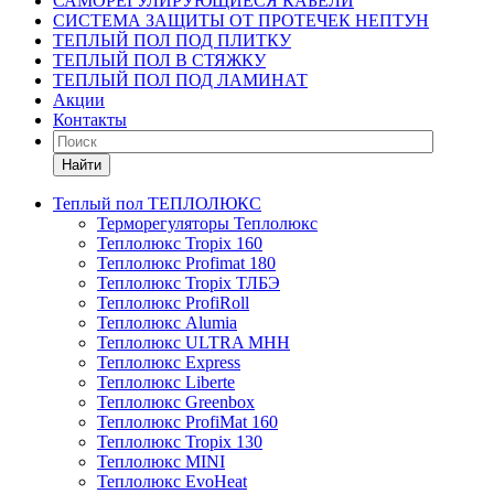
САМОРЕГУЛИРУЮЩИЕСЯ КАБЕЛИ
СИСТЕМА ЗАЩИТЫ ОТ ПРОТЕЧЕК НЕПТУН
ТЕПЛЫЙ ПОЛ ПОД ПЛИТКУ
ТЕПЛЫЙ ПОЛ В СТЯЖКУ
ТЕПЛЫЙ ПОЛ ПОД ЛАМИНАТ
Акции
Контакты
Найти
Теплый пол ТЕПЛОЛЮКС
Терморегуляторы Теплолюкс
Теплолюкс Tropix 160
Теплолюкс Profimat 180
Теплолюкс Tropix ТЛБЭ
Теплолюкс ProfiRoll
Теплолюкс Alumia
Теплолюкс ULTRA МНН
Теплолюкс Express
Теплолюкс Liberte
Теплолюкс Greenbox
Теплолюкс ProfiMat 160
Теплолюкс Tropix 130
Теплолюкс MINI
Теплолюкс EvoHeat