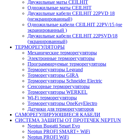
Двужильные маты CEILHIT
Одножильные маты CEILHIT
Двужильные кабели CEILHIT 22PVD 18
(неэкранированный)
Одножильные кабели CEILHIT 22PV/15 (не
экранированный )
Двужильные кабели CEILHIT 22PSVD/18
(экранированный)
ТЕРМОРЕГУЛЯТОРЫ
Механические терморегуляторы
Электронные терморегуляторы
Программируемые терморегуляторы
Терморегуляторы Legrand
Терморегуляторы GIRA
Терморегуляторы Schneider Electric
Сенсорные терморегуляторы
Терморегуляторы WERKEL
Wi-Fi терморегуляторы
Терморегуляторы OneKeyElectro
Датчики для терморегуляторов
САМОРЕГУЛИРУЮЩИЕСЯ КАБЕЛИ
СИСТЕМА ЗАЩИТЫ ОТ ПРОТЕЧЕК NEPTUN
Neptun Bugatti Smart Evo
Neptun PROFI SMART+ WiFi
Neptun PROFI WiFi