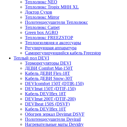
Теплолюкс NEO
Теплолюкс Tropix МНН XL
Доктор Сухов
Теплолюкс Mirror
Полотенцесушители Теплолюкс
Теплолюкс Carpet
Green box AGRO
Теплолюкс FREEZSTOP
Теплоизоляция и аксессуары
Регулирующая аппаратура
Cаморегулирующийся кабель Freezstop
Теплый пол DEVI
Терморегуляторы DEVI
ДЕВИ Comfort Mat-150T
Кабель ДЕВИ Flex-18T
Кабель ДЕВИ Snow-30T
DEVIcomfort 150T (DTIR-150)
DEVImat 150T (DTIF-150)
Кабель DEVIflex 18T
DEVImat 200T (DTIF-200)
DEVIheat 150S (DSVF)
Кабель DEVIflex 10T
Обогрев зеркал Devimat DSVF
Полотенцесушители Devirail
Нагревательные маты Devidry