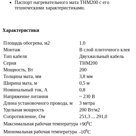
Паспорт нагревательного мата THM200 c его
техническими характеристиками.
Характеристики
Площадь обогрева, м2
1.0
Монтаж
В слой плиточного клея
Тип кабеля
Двухжильный кабель
Серия
THM200
Мощность, Вт
200
Толщина мата, мм
3,8 мм
Ширина мата, м
0,5 м
Номинальный ток, А
0,8
Напряжение питания
~ 230 В
Длина установочного провода, м
3 метра
Удельная мощность
200 Вт/м2
Сопротивление, Ом
251,3 ... 291,0
Максимальная рабочая температура
+90⁰С
Минимальная рабочая температура
-10⁰С