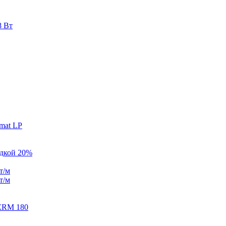
8 Вт
mat LP
идкой 20%
т/м
т/м
ERM 180