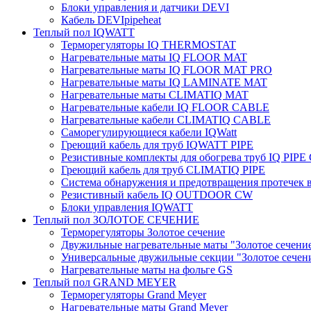
Блоки управления и датчики DEVI
Кабель DEVIpipeheat
Теплый пол IQWATT
Терморегуляторы IQ THERMOSTAT
Нагревательные маты IQ FLOOR MAT
Нагревательные маты IQ FLOOR MAT PRO
Нагревательные маты IQ LAMINATE MAT
Нагревательные маты CLIMATIQ MAT
Нагревательные кабели IQ FLOOR CABLE
Нагревательные кабели CLIMATIQ CABLE
Саморегулирующиеся кабели IQWatt
Греющий кабель для труб IQWATT PIPE
Резистивные комплекты для обогрева труб IQ PIP
Греющий кабель для труб CLIMATIQ PIPE
Система обнаружения и предотвращения протечек
Резистивный кабель IQ OUTDOOR CW
Блоки управления IQWATT
Теплый пол ЗОЛОТОЕ СЕЧЕНИЕ
Терморегуляторы Золотое сечение
Двужильные нагревательные маты "Золотое сечени
Универсальные двужильные секции "Золотое сечен
Нагревательные маты на фольге GS
Теплый пол GRAND MEYER
Терморегуляторы Grand Meyer
Нагревательные маты Grand Meyer