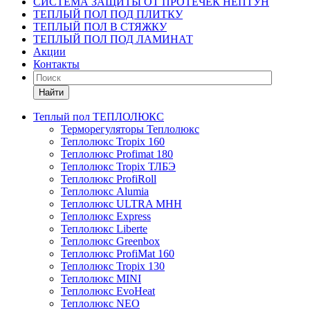
СИСТЕМА ЗАЩИТЫ ОТ ПРОТЕЧЕК НЕПТУН
ТЕПЛЫЙ ПОЛ ПОД ПЛИТКУ
ТЕПЛЫЙ ПОЛ В СТЯЖКУ
ТЕПЛЫЙ ПОЛ ПОД ЛАМИНАТ
Акции
Контакты
Найти
Теплый пол ТЕПЛОЛЮКС
Терморегуляторы Теплолюкс
Теплолюкс Tropix 160
Теплолюкс Profimat 180
Теплолюкс Tropix ТЛБЭ
Теплолюкс ProfiRoll
Теплолюкс Alumia
Теплолюкс ULTRA МНН
Теплолюкс Express
Теплолюкс Liberte
Теплолюкс Greenbox
Теплолюкс ProfiMat 160
Теплолюкс Tropix 130
Теплолюкс MINI
Теплолюкс EvoHeat
Теплолюкс NEO