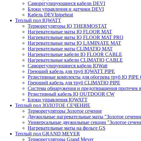
Саморегулирующиеся кабели DEVI
Блоки управления и датчики DEVI
Кабель DEVIpipeheat
Теплый пол IQWATT
Терморегуляторы IQ THERMOSTAT
Нагревательные маты IQ FLOOR MAT
Нагревательные маты IQ FLOOR MAT PRO
Нагревательные маты IQ LAMINATE MAT
Нагревательные маты CLIMATIQ MAT
Нагревательные кабели IQ FLOOR CABLE
Нагревательные кабели CLIMATIQ CABLE
Саморегулирующиеся кабели IQWatt
Греющий кабель для труб IQWATT PIPE
Резистивные комплекты для обогрева труб IQ PIP
Греющий кабель для труб CLIMATIQ PIPE
Система обнаружения и предотвращения протечек
Резистивный кабель IQ OUTDOOR CW
Блоки управления IQWATT
Теплый пол ЗОЛОТОЕ СЕЧЕНИЕ
Терморегуляторы Золотое сечение
Двужильные нагревательные маты "Золотое сечени
Универсальные двужильные секции "Золотое сечен
Нагревательные маты на фольге GS
Теплый пол GRAND MEYER
Терморегуляторы Grand Meyer