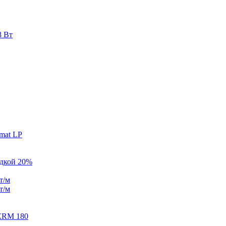
8 Вт
mat LP
идкой 20%
т/м
т/м
ERM 180