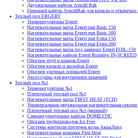
Двухжильные кабели Arnold Rak
Греющий кабель ArnoldRak для кровли и открытых
Теплый пол ERGERT
Терморегуляторы Ergert
Нагревательные маты Ergert mat Basic 150
Нагревательные маты Ergert mat Basic 200
Нагревательные маты Ergert mat Extra-150
Нагревательные маты Ergert mat Extra-200
Нагревательные маты под ламинат Ergert FOIL-150
Нагревательные кабели Ergert Resistive IN-SCREED
Обогрев труб и кранов Ergert
Обогрев кровли и желобов Ergert
Обогрев уличных площадей Ergert
Аксессуары для внутренних решений
Теплый пол №1
Терморегуляторы №1
Пленочный теплый пол №1
Нагревательные маты FIRST HEAT (ТСП)
Универсальная двухжильная нагревательная секция 
Пленочный теплый пол №1 (мерный)
Саморегулирующие кабели DOMESTIC
Обогрев трубопроводов Ice Free
Системы контроля протечек воды АкваЛорд
Нагревательные коврики First Heat