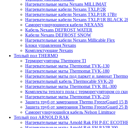
Нагревательные маты Nexans MILLIMAT
Нагревательные кабели Nexans TXLP/2R
Нагревательные кабели Nexans TXLP/1R 17Вт
Нагревательные кабели Nexans TXLP/1R BLACK 2
Саморегулирующиеся кабели NEXANS
Кабель Nexans DEFROST WATER
Кабели Nexans DEFROST SNOW
Нагревательные кабели Nexans Millicable Flex
Блоки управления Nexans
Комплектующие Nexans
Теплый пол THERMO
Терморегуляторы Thermoreg TI
Нагревательные маты Thermomat TVK-130
Нагревательные маты Thermomat TVK-180
Нагревательные маты под паркет и ламинат Thermo
Нагревательный кабель Thermocable SVK-20
Нагревательные маты Thermomat TVK BL-300
Комплекты теплого пола с терморегулятором со ск
Нагревательные маты Thermomat TVK-210
Защита труб от замерзания Thermo FreezeGuard 15 В
Защита труб от замерзания Thermo FreezeGuard 25 В
Саморегулирующийся кабель Nelson Limitrace
Теплый пол ARNOLD RAK
Нагревательные маты Arnold Rak FH P-EC ECOTH
Нагревательные маты Arnold Rak FH P VIP 200