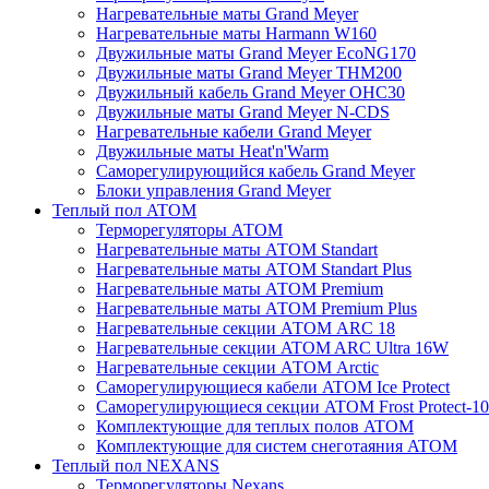
Нагревательные маты Grand Meyer
Нагревательные маты Harmann W160
Двужильные маты Grand Meyer EcoNG170
Двужильные маты Grand Meyer THM200
Двужильный кабель Grand Meyer OHC30
Двужильные маты Grand Meyer N-CDS
Нагревательные кабели Grand Meyer
Двужильные маты Heat'n'Warm
Саморегулирующийся кабель Grand Meyer
Блоки управления Grand Meyer
Теплый пол ATOM
Терморегуляторы АТОМ
Нагревательные маты АТОМ Standart
Нагревательные маты АТОМ Standart Plus
Нагревательные маты АТОМ Premium
Нагревательные маты АТОМ Premium Plus
Нагревательные секции АТОМ ARC 18
Нагревательные секции ATOM ARC Ultra 16W
Нагревательные секции АТОМ Arctic
Саморегулирующиеся кабели ATOM Ice Protect
Саморегулирующиеся секции ATOM Frost Protect-10
Комплектующие для теплых полов ATOM
Комплектующие для систем снеготаяния ATOM
Теплый пол NEXANS
Терморегуляторы Nexans