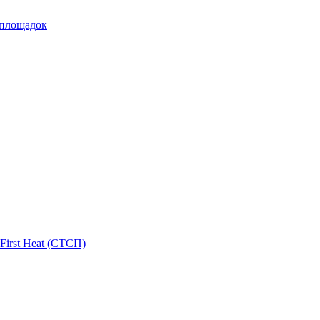
 площадок
First Heat (СТСП)