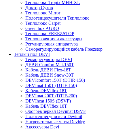
Теплолюкс Tropix МНН XL
Доктор Сухов
Теплолюкс Mirror
Полотенцесушители Теплолюкс
Теплолюкс Carpet
Green box AGRO
Теплолюкс FREEZSTOP
Теплоизоляция и аксессуары
Регулирующая аппаратура
Cаморегулирующийся кабель Freezstop
Теплый пол DEVI
Терморегуляторы DEVI
ДЕВИ Comfort Mat-150T
Кабель ДЕВИ Flex-18T
Кабель ДЕВИ Snow-30T
DEVIcomfort 150T (DTIR-150)
DEVImat 150T (DTIF-150)
Кабель DEVIflex 18T
DEVImat 200T (DTIF-200)
DEVIheat 150S (DSVF)
Кабель DEVIflex 10T
Обогрев зеркал Devimat DSVF
Полотенцесушители Devirail
Нагревательные маты Devidry
Аксессуары Devi