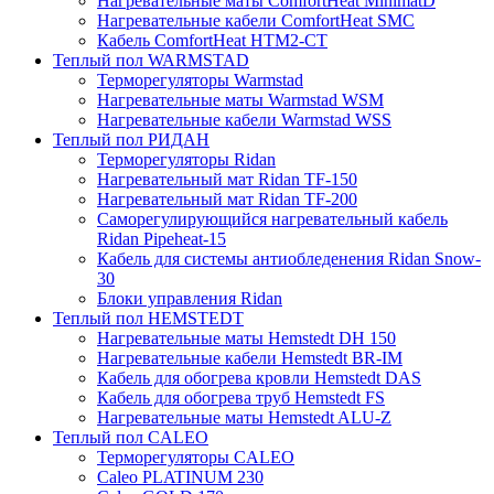
Нагревательные маты ComfortHeat MinimatD
Нагревательные кабели ComfortHeat SMC
Кабель ComfortHeat HTM2-CT
Теплый пол WARMSTAD
Терморегуляторы Warmstad
Нагревательные маты Warmstad WSM
Нагревательные кабели Warmstad WSS
Теплый пол РИДАН
Терморегуляторы Ridan
Нагревательный мат Ridan TF-150
Нагревательный мат Ridan TF-200
Саморегулирующийся нагревательный кабель
Ridan Pipeheat-15
Кабель для системы антиобледенения Ridan Snow-
30
Блоки управления Ridan
Теплый пол HEMSTEDT
Нагревательные маты Hemstedt DH 150
Нагревательные кабели Hemstedt BR-IM
Кабель для обогрева кровли Hemstedt DAS
Кабель для обогрева труб Hemstedt FS
Нагревательные маты Hemstedt ALU-Z
Теплый пол CALEO
Терморегуляторы CALEO
Caleo PLATINUM 230