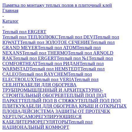
Памятка по монтажу теплых полов в плиточный клей
Главная
-
Каталог
-
Теплый пол ERGERT
Теплый пол ТЕПЛОЛЮКС
Теплый пол DEVI
Теплый пол
IQWATT
Теплый пол ЗОЛОТОЕ СЕЧЕНИЕ
Теплый пол
GRAND MEYER
Теплый пол ATOM
Теплый пол
NEXANS
Теплый пол THERMO
Теплый пол ARNOLD
RAK
Теплый пол ERGERT
Теплый пол №1
Теплый пол
COMFORTHEAT
Теплый пол РИДАН
Теплый пол
WARMSTAD
Теплый пол HEMSTEDT
Теплый пол
CALEO
Теплый пол RAYCHEM
Теплый пол
ELECTROLUX
Теплый пол VERIA
Теплый пол
CEILHIT
КАБЕЛИ ДЛЯ ОБОГРЕВА
ТРУБ
ПРОМЫШЛЕННЫЙ И АРХИТЕКТУРНО-
СТРОИТЕЛЬНЫЙ ОБОГРЕВ
ТЕПЛЫЙ ПОЛ ПОД
ПАРКЕТ
ТЕПЛЫЙ ПОЛ В СТЯЖКУ
ТЕПЛЫЙ ПОЛ ПОД
ПЛИТКУ
КАБЕЛИ ДЛЯ ОБОГРЕВА КРЫШ И ОТКРЫТЫХ
ПЛОЩАДЕЙ
СИСТЕМА ЗАЩИТЫ ОТ ПРОТЕЧЕК
NEPTUN
САМОРЕГУЛИРУЮЩИЕСЯ
КАБЕЛИ
ТЕРМОРЕГУЛЯТОРЫ
Теплый пол
НАЦИОНАЛЬНЫЙ КОМФОРТ