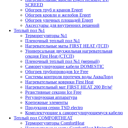
SCREED
Обогрев труб и кранов Ergert
Обогрев кровли и желобов Ergert
Обогрев уличных площадей Ergert
Аксессуары для внутренних решений
Теплый пол №1
Терморегуляторы №1
Пленочный теплый пол №1
Нагревательные маты FIRST HEAT (ТСП)
Универсальная двухжильная нагревательная
секция First Heat (СТСП)
Пленочный теплый пол №1 (мерный)
Саморегулирующие кабели DOMESTIC
Обогрев трубопроводов Ice Free
Системы контроля протечек воды АкваЛорд
Нагревательные коврики First Heat
Нагревательный мат FIRST HEAT 200 Вт/м²
Резистивные секции Ice Free
Регулирующая аппаратура
Крепежные элементы
Продукция серии TSD electro
Комплектующие к саморегулирующемуся кабелю
Теплый пол COMFORTHEAT
Терморегуляторы ComfortHeat