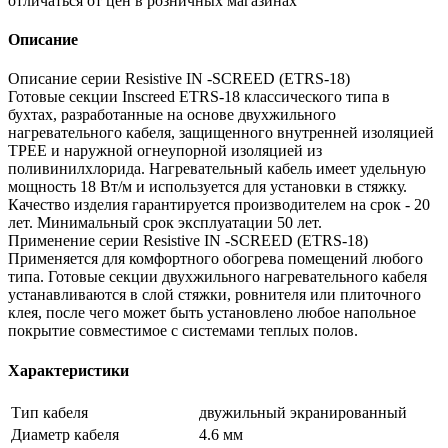
отличаться от цен в розничных магазинах
Описание
Описание серии Resistive IN -SCREED (ETRS-18)
Готовые секции Inscreed ETRS-18 классического типа в
бухтах, разработанные на основе двухжильного
нагревательного кабеля, защищенного внутренней изоляцией
TPEE и наружной огнеупорной изоляцией из
поливинилхлорида. Нагревательный кабель имеет удельную
мощность 18 Вт/м и используется для установки в стяжку.
Качество изделия гарантируется производителем на срок - 20
лет. Минимальный срок эксплуатации 50 лет.
Применение серии Resistive IN -SCREED (ETRS-18)
Применяется для комфортного обогрева помещений любого
типа. Готовые секции двухжильного нагревательного кабеля
устанавливаются в слой стяжки, ровнителя или плиточного
клея, после чего может быть установлено любое напольное
покрытие совместимое с системами теплых полов.
Характеристики
Тип кабеля
двужильный экранированный
Диаметр кабеля
4.6 мм