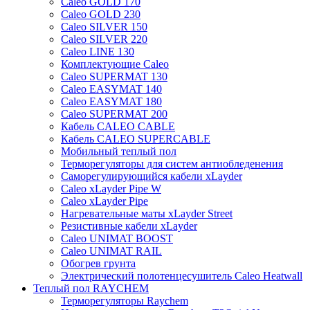
Caleo GOLD 170
Caleo GOLD 230
Caleo SILVER 150
Caleo SILVER 220
Caleo LINE 130
Комплектующие Caleo
Caleo SUPERMAT 130
Caleo EASYMAT 140
Caleo EASYMAT 180
Caleo SUPERMAT 200
Кабель CALEO CABLE
Кабель CALEO SUPERCABLE
Мобильный теплый пол
Терморегуляторы для систем антиобледенения
Саморегулирующийся кабели xLayder
Caleo xLayder Pipe W
Caleo xLayder Pipe
Нагревательные маты xLayder Street
Резистивные кабели xLayder
Caleo UNIMAT BOOST
Caleo UNIMAT RAIL
Обогрев грунта
Электрический полотенцесушитель Caleo Heatwall
Теплый пол RAYCHEM
Терморегуляторы Raychem