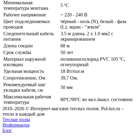
Минимальная
5 ºС
температура монтажа
Рабочее напряжение
~ 220 - 240 В
Цвет подсоединяемых
чёрный - ноль (N), белый - фаза
проводов
(L), экран - "земля"
Соеденительный кабель
3.5 м длина, 2 x 1.0 мм2 с
питания
экранированием
Длина секции
68 м
Срок службы
50 лет
Материал наружной
поливинилхлорид PVC 105 ºС,
изоляции
огнеупорный
Удельная мощность
18 Вт/пог.м
Сопротивление, Ом
39,7 Ом.
Рекомендуемый шаг
50 мм
укладки кабеля, см
Максимальная рабочая
80ºС/90ºС во вкл./выкл. состоянии
температура
2010–2026 © Интернет-магазин теплых полов. Pol-lux.ru –
тепло в каждый дом
Теплые полы
Информация
Блог