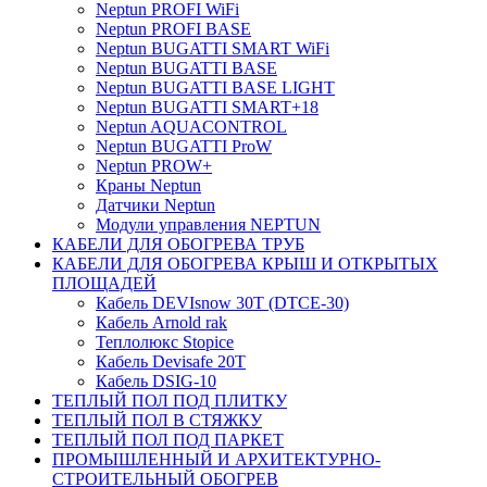
Neptun PROFI WiFi
Neptun PROFI BASE
Neptun BUGATTI SMART WiFi
Neptun BUGATTI BASE
Neptun BUGATTI BASE LIGHT
Neptun BUGATTI SMART+18
Neptun AQUACONTROL
Neptun BUGATTI ProW
Neptun PROW+
Краны Neptun
Датчики Neptun
Модули управления NEPTUN
КАБЕЛИ ДЛЯ ОБОГРЕВА ТРУБ
КАБЕЛИ ДЛЯ ОБОГРЕВА КРЫШ И ОТКРЫТЫХ
ПЛОЩАДЕЙ
Кабель DEVIsnow 30Т (DTCE-30)
Кабель Arnold rak
Теплолюкс Stopice
Кабель Devisafe 20T
Кабель DSIG-10
ТЕПЛЫЙ ПОЛ ПОД ПЛИТКУ
ТЕПЛЫЙ ПОЛ В СТЯЖКУ
ТЕПЛЫЙ ПОЛ ПОД ПАРКЕТ
ПРОМЫШЛЕННЫЙ И АРХИТЕКТУРНО-
СТРОИТЕЛЬНЫЙ ОБОГРЕВ