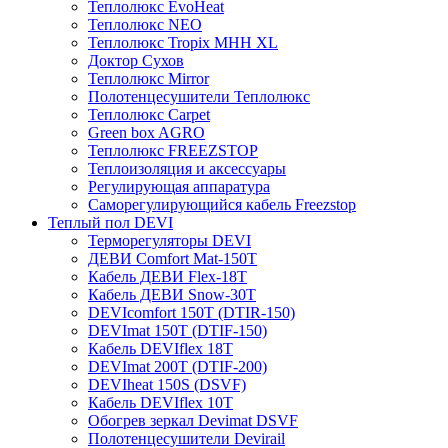
Теплолюкс EvoHeat
Теплолюкс NEO
Теплолюкс Tropix МНН XL
Доктор Сухов
Теплолюкс Mirror
Полотенцесушители Теплолюкс
Теплолюкс Carpet
Green box AGRO
Теплолюкс FREEZSTOP
Теплоизоляция и аксессуары
Регулирующая аппаратура
Cаморегулирующийся кабель Freezstop
Теплый пол DEVI
Терморегуляторы DEVI
ДЕВИ Comfort Mat-150T
Кабель ДЕВИ Flex-18T
Кабель ДЕВИ Snow-30T
DEVIcomfort 150T (DTIR-150)
DEVImat 150T (DTIF-150)
Кабель DEVIflex 18T
DEVImat 200T (DTIF-200)
DEVIheat 150S (DSVF)
Кабель DEVIflex 10T
Обогрев зеркал Devimat DSVF
Полотенцесушители Devirail