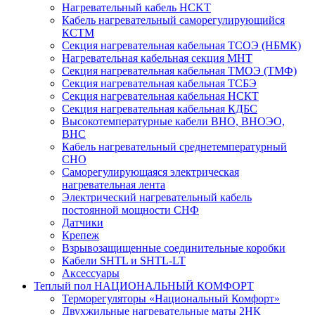
Нагревательный кабель НCKТ
Кабель нагревательный саморегулирующийся
КСТМ
Секция нагревательная кабельная ТСОЭ (НБМК)
Нагревательная кабельная секция МНТ
Секция нагревательная кабельная ТМОЭ (ТМФ)
Секция нагревательная кабельная ТСБЭ
Секция нагревательная кабельная НСКТ
Секция нагревательная кабельная КДБС
Высокотемпературные кабели ВНО, ВНОЭО,
ВНС
Кабель нагревательный среднетемпературный
СНО
Саморегулирующаяся электрическая
нагревательная лента
Электрический нагревательный кабель
постоянной мощности СНФ
Датчики
Крепеж
Взрывозащищенные соединительные коробки
Кабели SHTL и SHTL-LT
Аксессуары
Теплый пол НАЦИОНАЛЬНЫЙ КОМФОРТ
Терморегуляторы «Национальный Комфорт»
Двухжильные нагревательные маты 2НК