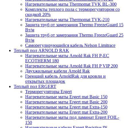
Нагревательные маты Thermomat TVK BL-300
Комплекты теплого пола с терморегулятором со
скидкой 20%
Нагревательные маты Thermomat TVK-210
Защита труб от замерзания Thermo FreezeGuard 15
Вт/м
Защита труб от замерзания Thermo FreezeGuard 25
Вт/м
Саморегулирующийся кабель Nelson Limitrace
Теплый пол ARNOLD RAK
Нагревательные маты Arnold Rak FH P-EC
ECOTHERM 180
Нагревательные маты Arnold Rak FH P VIP 200
Двухжильные кабели Arnold Rak
Греющий кабель ArnoldRak для кровли и
открытых площадок
Теплый пол ERGERT
Терморегуляторы Ergert
Нагревательные маты Ergert mat Basic 150
Нагревательные маты Ergert mat Basic 200
Нагревательные маты Ergert mat Extra-150
Нагревательные маты Ergert mat Extra-200
Нагревательные маты под ламинат Ergert FOIL-
150
Нагревательные кабели Ergert Resistive IN-