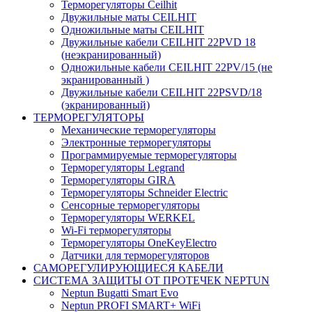
Терморегуляторы Ceilhit
Двужильные маты CEILHIT
Одножильные маты CEILHIT
Двужильные кабели CEILHIT 22PVD 18
(неэкранированный)
Одножильные кабели CEILHIT 22PV/15 (не
экранированный )
Двужильные кабели CEILHIT 22PSVD/18
(экранированный)
ТЕРМОРЕГУЛЯТОРЫ
Механические терморегуляторы
Электронные терморегуляторы
Программируемые терморегуляторы
Терморегуляторы Legrand
Терморегуляторы GIRA
Терморегуляторы Schneider Electric
Сенсорные терморегуляторы
Терморегуляторы WERKEL
Wi-Fi терморегуляторы
Терморегуляторы OneKeyElectro
Датчики для терморегуляторов
САМОРЕГУЛИРУЮЩИЕСЯ КАБЕЛИ
СИСТЕМА ЗАЩИТЫ ОТ ПРОТЕЧЕК NEPTUN
Neptun Bugatti Smart Evo
Neptun PROFI SMART+ WiFi