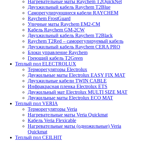
Нагревательные маты Raychem T2QuickNet
Двухжильный кабель Raychem T2Blue
Саморегулирующиеся кабели RAYCHEM
Raychem FrostGuard
Уличные маты Raychem EM2-CM
Кабель Raychem GM-2CW
Двухжильный кабель Raychem T2Black
Raychem T2Red – саморегулируемый кабель
Двухжильный кабель Raychem CERA PRO
Блоки управление Raychem
Греющий кабель T2Green
Теплый пол ELECTROLUX
Терморегуляторы Electrolux
Двужильные маты Electrolux EASY FIX MAT
Двухжильные кабели TWIN CABLE
Инфракрасная пленка Electrolux ETS
Двужильный мат Electrolux MULTI SIZE MAT
Двужильные маты Electrolux ECO MAT
Теплый пол VERIA
Терморегуляторы Veria
Нагревательные маты Veria Quickmat
Кабель Veria Flexicable
Нагревательные маты (одножильные) Veria
Quickmat
Теплый пол CEILHIT