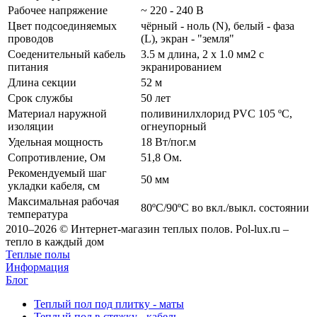
Рабочее напряжение
~ 220 - 240 В
Цвет подсоединяемых
чёрный - ноль (N), белый - фаза
проводов
(L), экран - "земля"
Соеденительный кабель
3.5 м длина, 2 x 1.0 мм2 с
питания
экранированием
Длина секции
52 м
Срок службы
50 лет
Материал наружной
поливинилхлорид PVC 105 ºС,
изоляции
огнеупорный
Удельная мощность
18 Вт/пог.м
Сопротивление, Ом
51,8 Ом.
Рекомендуемый шаг
50 мм
укладки кабеля, см
Максимальная рабочая
80ºС/90ºС во вкл./выкл. состоянии
температура
2010–2026 © Интернет-магазин теплых полов. Pol-lux.ru –
тепло в каждый дом
Теплые полы
Информация
Блог
Теплый пол под плитку - маты
Теплый пол в стяжку - кабель