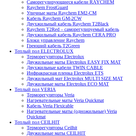
Саморегулирующиеся кабели RAYCHEM
Raychem FrostGuard
Уличные маты Raychem EM2-CM
Кабель Raychem GM-2CW
Двухжильный кабель Raychem T2Black
Raychem T2Red – саморегулируемый кабель
Двухжильный кабель Raychem CERA PRO
Блоки управление Raychem
Греющий кабель T2Green
Теплый пол ELECTROLUX
Терморегуляторы Electrolux
Двужильные маты Electrolux EASY FIX MAT
Двухжильные кабели TWIN CABLE
Инфракрасная пленка Electrolux ETS
Двужильный мат Electrolux MULTI SIZE MAT
Двужильные маты Electrolux ECO MAT
Теплый пол VERIA
Терморегуляторы Veria
Нагревательные маты Veria Quickmat
Кабель Veria Flexicable
Нагревательные маты (одножильные) Veria
Quickmat
Теплый пол CEILHIT
Терморегуляторы Ceilhit
Двужильные маты CEILHIT