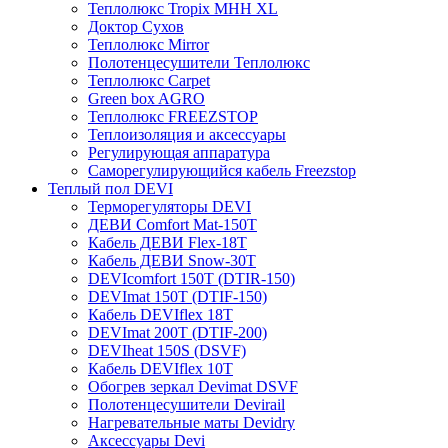
Теплолюкс Tropix МНН XL
Доктор Сухов
Теплолюкс Mirror
Полотенцесушители Теплолюкс
Теплолюкс Carpet
Green box AGRO
Теплолюкс FREEZSTOP
Теплоизоляция и аксессуары
Регулирующая аппаратура
Cаморегулирующийся кабель Freezstop
Теплый пол DEVI
Терморегуляторы DEVI
ДЕВИ Comfort Mat-150T
Кабель ДЕВИ Flex-18T
Кабель ДЕВИ Snow-30T
DEVIcomfort 150T (DTIR-150)
DEVImat 150T (DTIF-150)
Кабель DEVIflex 18T
DEVImat 200T (DTIF-200)
DEVIheat 150S (DSVF)
Кабель DEVIflex 10T
Обогрев зеркал Devimat DSVF
Полотенцесушители Devirail
Нагревательные маты Devidry
Аксессуары Devi