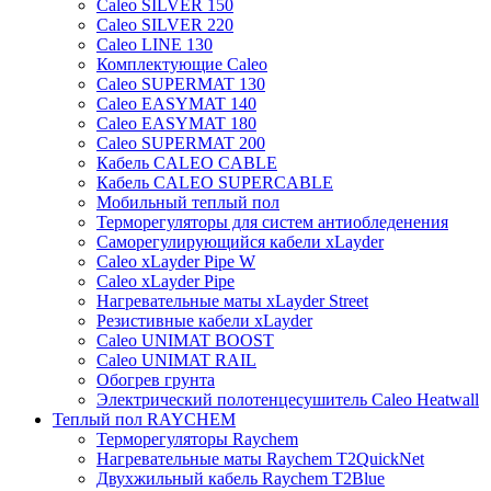
Caleo SILVER 150
Caleo SILVER 220
Caleo LINE 130
Комплектующие Caleo
Caleo SUPERMAT 130
Caleo EASYMAT 140
Caleo EASYMAT 180
Caleo SUPERMAT 200
Кабель CALEO CABLE
Кабель CALEO SUPERCABLE
Мобильный теплый пол
Терморегуляторы для систем антиобледенения
Саморегулирующийся кабели xLayder
Caleo xLayder Pipe W
Caleo xLayder Pipe
Нагревательные маты xLayder Street
Резистивные кабели xLayder
Caleo UNIMAT BOOST
Caleo UNIMAT RAIL
Обогрев грунта
Электрический полотенцесушитель Caleo Heatwall
Теплый пол RAYCHEM
Терморегуляторы Raychem
Нагревательные маты Raychem T2QuickNet
Двухжильный кабель Raychem T2Blue