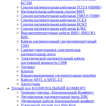
КСТМ
Секция нагревательная кабельная ТСОЭ (НБМК)
Нагревательная кабельная секция МНТ
Секция нагревательная кабельная ТМОЭ (ТМФ)
Секция нагревательная кабельная ТСБЭ
Секция нагревательная кабельная НСКТ
Секция нагревательная кабельная КДБС
Высокотемпературные кабели ВНО, ВНОЭО,
ВНС
Кабель нагревательный среднетемпературный
СНО
Саморегулирующаяся электрическая
нагревательная лента
Электрический нагревательный кабель
постоянной мощности СНФ
Датчики
Крепеж
Взрывозащищенные соединительные коробки
Кабели SHTL и SHTL-LT
Аксессуары
Теплый пол НАЦИОНАЛЬНЫЙ КОМФОРТ
Терморегуляторы «Национальный Комфорт»
Двухжильные нагревательные маты 2НК
Двужильные кабели Национальный комфорт
Пленочный теплый пол Slim Heat