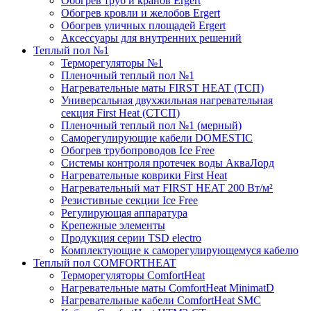
Обогрев труб и кранов Ergert
Обогрев кровли и желобов Ergert
Обогрев уличных площадей Ergert
Аксессуары для внутренних решений
Теплый пол №1
Терморегуляторы №1
Пленочный теплый пол №1
Нагревательные маты FIRST HEAT (ТСП)
Универсальная двухжильная нагревательная
секция First Heat (СТСП)
Пленочный теплый пол №1 (мерный)
Саморегулирующие кабели DOMESTIC
Обогрев трубопроводов Ice Free
Системы контроля протечек воды АкваЛорд
Нагревательные коврики First Heat
Нагревательный мат FIRST HEAT 200 Вт/м²
Резистивные секции Ice Free
Регулирующая аппаратура
Крепежные элементы
Продукция серии TSD electro
Комплектующие к саморегулирующемуся кабелю
Теплый пол COMFORTHEAT
Терморегуляторы ComfortHeat
Нагревательные маты ComfortHeat MinimatD
Нагревательные кабели ComfortHeat SMC