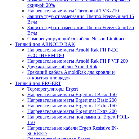
скидкой 20%
Нагревательные маты Thermomat TVK-210
Защита труб от замерзания Thermo FreezeGuard 15
Вт/м
Защита труб от замерзания Thermo FreezeGuard 25
Вт/м
Саморегулирующийся кабель Nelson Limitrace
Теплый пол ARNOLD RAK
Нагревательные маты Arnold Rak FH P-EC
ECOTHERM 180
Нагревательные маты Arnold Rak FH P VIP 200
Двухжильные кабели Arnold Rak
Греющий кабель ArnoldRak для кровли и
открытых площадок
Теплый пол ERGERT
Терморегуляторы Ergert
Нагревательные маты Ergert mat Basic 150
Нагревательные маты Ergert mat Basic 200
Нагревательные маты Ergert mat Extra-150
Нагревательные маты Ergert mat Extra-200
Нагревательные маты под ламинат Ergert FOIL-
150
Нагревательные кабели Ergert Resistive IN-
SCREED