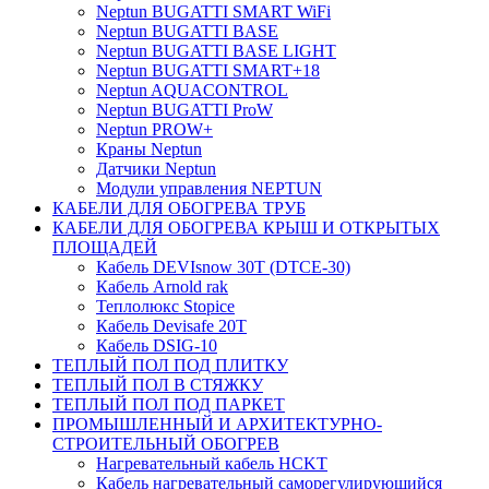
Neptun BUGATTI SMART WiFi
Neptun BUGATTI BASE
Neptun BUGATTI BASE LIGHT
Neptun BUGATTI SMART+18
Neptun AQUACONTROL
Neptun BUGATTI ProW
Neptun PROW+
Краны Neptun
Датчики Neptun
Модули управления NEPTUN
КАБЕЛИ ДЛЯ ОБОГРЕВА ТРУБ
КАБЕЛИ ДЛЯ ОБОГРЕВА КРЫШ И ОТКРЫТЫХ
ПЛОЩАДЕЙ
Кабель DEVIsnow 30Т (DTCE-30)
Кабель Arnold rak
Теплолюкс Stopice
Кабель Devisafe 20T
Кабель DSIG-10
ТЕПЛЫЙ ПОЛ ПОД ПЛИТКУ
ТЕПЛЫЙ ПОЛ В СТЯЖКУ
ТЕПЛЫЙ ПОЛ ПОД ПАРКЕТ
ПРОМЫШЛЕННЫЙ И АРХИТЕКТУРНО-
СТРОИТЕЛЬНЫЙ ОБОГРЕВ
Нагревательный кабель НCKТ
Кабель нагревательный саморегулирующийся