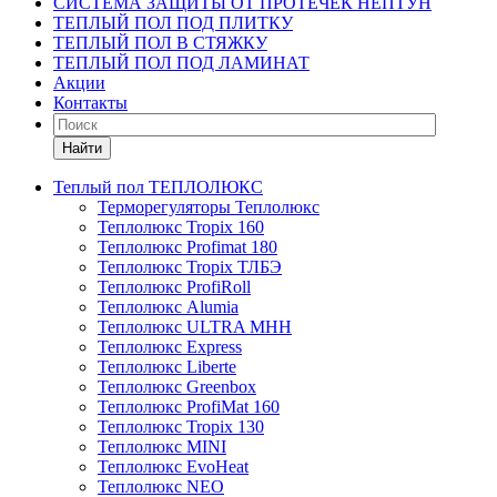
СИСТЕМА ЗАЩИТЫ ОТ ПРОТЕЧЕК НЕПТУН
ТЕПЛЫЙ ПОЛ ПОД ПЛИТКУ
ТЕПЛЫЙ ПОЛ В СТЯЖКУ
ТЕПЛЫЙ ПОЛ ПОД ЛАМИНАТ
Акции
Контакты
Найти
Теплый пол ТЕПЛОЛЮКС
Терморегуляторы Теплолюкс
Теплолюкс Tropix 160
Теплолюкс Profimat 180
Теплолюкс Tropix ТЛБЭ
Теплолюкс ProfiRoll
Теплолюкс Alumia
Теплолюкс ULTRA МНН
Теплолюкс Express
Теплолюкс Liberte
Теплолюкс Greenbox
Теплолюкс ProfiMat 160
Теплолюкс Tropix 130
Теплолюкс MINI
Теплолюкс EvoHeat
Теплолюкс NEO