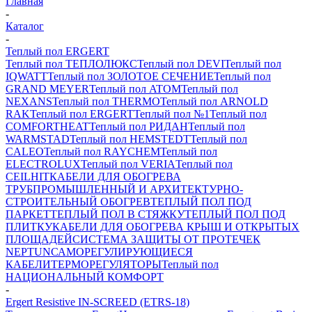
Главная
-
Каталог
-
Теплый пол ERGERT
Теплый пол ТЕПЛОЛЮКС
Теплый пол DEVI
Теплый пол
IQWATT
Теплый пол ЗОЛОТОЕ СЕЧЕНИЕ
Теплый пол
GRAND MEYER
Теплый пол ATOM
Теплый пол
NEXANS
Теплый пол THERMO
Теплый пол ARNOLD
RAK
Теплый пол ERGERT
Теплый пол №1
Теплый пол
COMFORTHEAT
Теплый пол РИДАН
Теплый пол
WARMSTAD
Теплый пол HEMSTEDT
Теплый пол
CALEO
Теплый пол RAYCHEM
Теплый пол
ELECTROLUX
Теплый пол VERIA
Теплый пол
CEILHIT
КАБЕЛИ ДЛЯ ОБОГРЕВА
ТРУБ
ПРОМЫШЛЕННЫЙ И АРХИТЕКТУРНО-
СТРОИТЕЛЬНЫЙ ОБОГРЕВ
ТЕПЛЫЙ ПОЛ ПОД
ПАРКЕТ
ТЕПЛЫЙ ПОЛ В СТЯЖКУ
ТЕПЛЫЙ ПОЛ ПОД
ПЛИТКУ
КАБЕЛИ ДЛЯ ОБОГРЕВА КРЫШ И ОТКРЫТЫХ
ПЛОЩАДЕЙ
СИСТЕМА ЗАЩИТЫ ОТ ПРОТЕЧЕК
NEPTUN
САМОРЕГУЛИРУЮЩИЕСЯ
КАБЕЛИ
ТЕРМОРЕГУЛЯТОРЫ
Теплый пол
НАЦИОНАЛЬНЫЙ КОМФОРТ
-
Ergert Resistive IN-SCREED (ETRS-18)