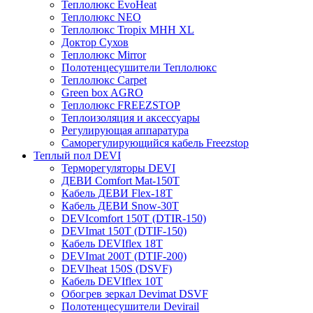
Теплолюкс EvoHeat
Теплолюкс NEO
Теплолюкс Tropix МНН XL
Доктор Сухов
Теплолюкс Mirror
Полотенцесушители Теплолюкс
Теплолюкс Carpet
Green box AGRO
Теплолюкс FREEZSTOP
Теплоизоляция и аксессуары
Регулирующая аппаратура
Cаморегулирующийся кабель Freezstop
Теплый пол DEVI
Терморегуляторы DEVI
ДЕВИ Comfort Mat-150T
Кабель ДЕВИ Flex-18T
Кабель ДЕВИ Snow-30T
DEVIcomfort 150T (DTIR-150)
DEVImat 150T (DTIF-150)
Кабель DEVIflex 18T
DEVImat 200T (DTIF-200)
DEVIheat 150S (DSVF)
Кабель DEVIflex 10T
Обогрев зеркал Devimat DSVF
Полотенцесушители Devirail