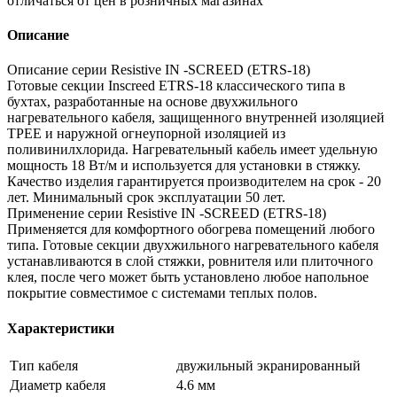
отличаться от цен в розничных магазинах
Описание
Описание серии Resistive IN -SCREED (ETRS-18)
Готовые секции Inscreed ETRS-18 классического типа в
бухтах, разработанные на основе двухжильного
нагревательного кабеля, защищенного внутренней изоляцией
TPEE и наружной огнеупорной изоляцией из
поливинилхлорида. Нагревательный кабель имеет удельную
мощность 18 Вт/м и используется для установки в стяжку.
Качество изделия гарантируется производителем на срок - 20
лет. Минимальный срок эксплуатации 50 лет.
Применение серии Resistive IN -SCREED (ETRS-18)
Применяется для комфортного обогрева помещений любого
типа. Готовые секции двухжильного нагревательного кабеля
устанавливаются в слой стяжки, ровнителя или плиточного
клея, после чего может быть установлено любое напольное
покрытие совместимое с системами теплых полов.
Характеристики
Тип кабеля
двужильный экранированный
Диаметр кабеля
4.6 мм