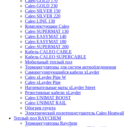
Caleo GOLD 170
Caleo GOLD 230
Caleo SILVER 150
Caleo SILVER 220
Caleo LINE 130
Комплектующие Caleo
Caleo SUPERMAT 130
Caleo EASYMAT 140
Caleo EASYMAT 180
Caleo SUPERMAT 200
Кабель CALEO CABLE
Кабель CALEO SUPERCABLE
Мобильный теплый пол
Терморегуляторы для систем антиобледенения
Саморегулирующийся кабели xLayder
Caleo xLayder Pipe W
Caleo xLayder Pipe
Нагревательные маты xLayder Street
Резистивные кабели xLayder
Caleo UNIMAT BOOST
Caleo UNIMAT RAIL
Обогрев грунта
Электрический полотенцесушитель Caleo Heatwall
Теплый пол RAYCHEM
Терморегуляторы Raychem