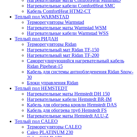
Нагревательные маты ComfortHeat MinimatD
Нагревательные кабели ComfortHeat SMC
Кабель ComfortHeat HTM2-CT
Теплый пол WARMSTAD
Терморегуляторы Warmstad
Нагревательные маты Warmstad WSM
Нагревательные кабели Warmstad WSS
Теплый пол РИДАН
Терморегуляторы Ridan
Нагревательный мат Ridan TF-150
Нагревательный мат Ridan TF-200
Саморегулирующийся нагревательный кабель
Ridan Pipeheat-15
Кабель для системы антиобледенения Ridan Snow-
30
Блоки управления Ridan
Теплый пол HEMSTEDT
Нагревательные маты Hemstedt DH 150
Нагревательные кабели Hemstedt BR-IM
Кабель для обогрева кровли Hemstedt DAS
Кабель для обогрева труб Hemstedt FS
Нагревательные маты Hemstedt ALU-Z
Теплый пол CALEO
Терморегуляторы CALEO
Caleo PLATINUM 230