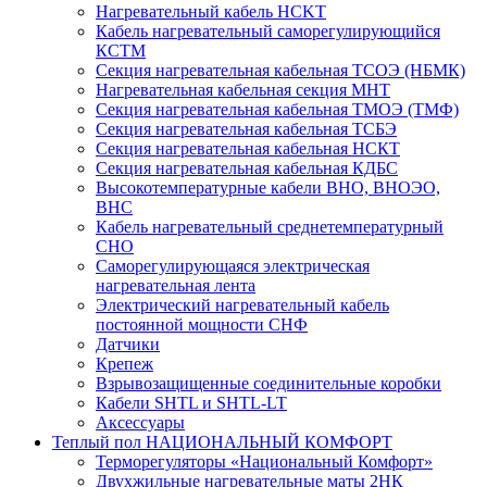
Нагревательный кабель НCKТ
Кабель нагревательный саморегулирующийся
КСТМ
Секция нагревательная кабельная ТСОЭ (НБМК)
Нагревательная кабельная секция МНТ
Секция нагревательная кабельная ТМОЭ (ТМФ)
Секция нагревательная кабельная ТСБЭ
Секция нагревательная кабельная НСКТ
Секция нагревательная кабельная КДБС
Высокотемпературные кабели ВНО, ВНОЭО,
ВНС
Кабель нагревательный среднетемпературный
СНО
Саморегулирующаяся электрическая
нагревательная лента
Электрический нагревательный кабель
постоянной мощности СНФ
Датчики
Крепеж
Взрывозащищенные соединительные коробки
Кабели SHTL и SHTL-LT
Аксессуары
Теплый пол НАЦИОНАЛЬНЫЙ КОМФОРТ
Терморегуляторы «Национальный Комфорт»
Двухжильные нагревательные маты 2НК