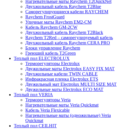
Нагревательные маты Raychem T2QuickNet
Двухжильный кабель Raychem T2Blue
Саморегулирующиеся кабели RAYCHEM
Raychem FrostGuard
Уличные маты Raychem EM2-CM
Кабель Raychem GM-2CW
Двухжильный кабель Raychem T2Black
Raychem T2Red – саморегулируемый кабель
Двухжильный кабель Raychem CERA PRO
Блоки управление Raychem
Греющий кабель T2Green
Теплый пол ELECTROLUX
Терморегуляторы Electrolux
Двужильные маты Electrolux EASY FIX MAT
Двухжильные кабели TWIN CABLE
Инфракрасная пленка Electrolux ETS
Двужильный мат Electrolux MULTI SIZE MAT
Двужильные маты Electrolux ECO MAT
Теплый пол VERIA
Терморегуляторы Veria
Нагревательные маты Veria Quickmat
Кабель Veria Flexicable
Нагревательные маты (одножильные) Veria
Quickmat
Теплый пол CEILHIT