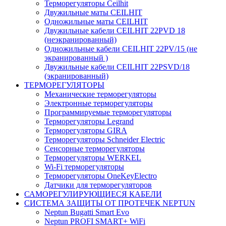
Терморегуляторы Ceilhit
Двужильные маты CEILHIT
Одножильные маты CEILHIT
Двужильные кабели CEILHIT 22PVD 18
(неэкранированный)
Одножильные кабели CEILHIT 22PV/15 (не
экранированный )
Двужильные кабели CEILHIT 22PSVD/18
(экранированный)
ТЕРМОРЕГУЛЯТОРЫ
Механические терморегуляторы
Электронные терморегуляторы
Программируемые терморегуляторы
Терморегуляторы Legrand
Терморегуляторы GIRA
Терморегуляторы Schneider Electric
Сенсорные терморегуляторы
Терморегуляторы WERKEL
Wi-Fi терморегуляторы
Терморегуляторы OneKeyElectro
Датчики для терморегуляторов
САМОРЕГУЛИРУЮЩИЕСЯ КАБЕЛИ
СИСТЕМА ЗАЩИТЫ ОТ ПРОТЕЧЕК NEPTUN
Neptun Bugatti Smart Evo
Neptun PROFI SMART+ WiFi