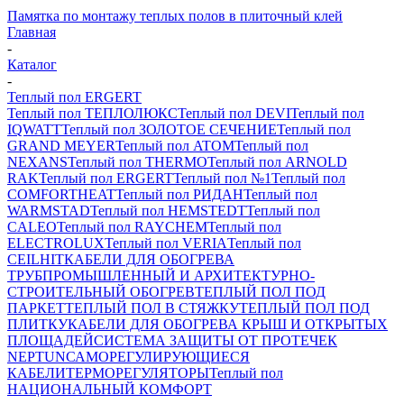
Памятка по монтажу теплых полов в плиточный клей
Главная
-
Каталог
-
Теплый пол ERGERT
Теплый пол ТЕПЛОЛЮКС
Теплый пол DEVI
Теплый пол
IQWATT
Теплый пол ЗОЛОТОЕ СЕЧЕНИЕ
Теплый пол
GRAND MEYER
Теплый пол ATOM
Теплый пол
NEXANS
Теплый пол THERMO
Теплый пол ARNOLD
RAK
Теплый пол ERGERT
Теплый пол №1
Теплый пол
COMFORTHEAT
Теплый пол РИДАН
Теплый пол
WARMSTAD
Теплый пол HEMSTEDT
Теплый пол
CALEO
Теплый пол RAYCHEM
Теплый пол
ELECTROLUX
Теплый пол VERIA
Теплый пол
CEILHIT
КАБЕЛИ ДЛЯ ОБОГРЕВА
ТРУБ
ПРОМЫШЛЕННЫЙ И АРХИТЕКТУРНО-
СТРОИТЕЛЬНЫЙ ОБОГРЕВ
ТЕПЛЫЙ ПОЛ ПОД
ПАРКЕТ
ТЕПЛЫЙ ПОЛ В СТЯЖКУ
ТЕПЛЫЙ ПОЛ ПОД
ПЛИТКУ
КАБЕЛИ ДЛЯ ОБОГРЕВА КРЫШ И ОТКРЫТЫХ
ПЛОЩАДЕЙ
СИСТЕМА ЗАЩИТЫ ОТ ПРОТЕЧЕК
NEPTUN
САМОРЕГУЛИРУЮЩИЕСЯ
КАБЕЛИ
ТЕРМОРЕГУЛЯТОРЫ
Теплый пол
НАЦИОНАЛЬНЫЙ КОМФОРТ