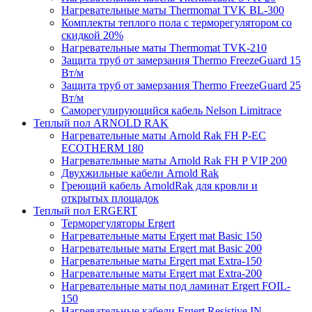
Нагревательные маты Thermomat TVK BL-300
Комплекты теплого пола с терморегулятором со
скидкой 20%
Нагревательные маты Thermomat TVK-210
Защита труб от замерзания Thermo FreezeGuard 15
Вт/м
Защита труб от замерзания Thermo FreezeGuard 25
Вт/м
Саморегулирующийся кабель Nelson Limitrace
Теплый пол ARNOLD RAK
Нагревательные маты Arnold Rak FH P-EC
ECOTHERM 180
Нагревательные маты Arnold Rak FH P VIP 200
Двухжильные кабели Arnold Rak
Греющий кабель ArnoldRak для кровли и
открытых площадок
Теплый пол ERGERT
Терморегуляторы Ergert
Нагревательные маты Ergert mat Basic 150
Нагревательные маты Ergert mat Basic 200
Нагревательные маты Ergert mat Extra-150
Нагревательные маты Ergert mat Extra-200
Нагревательные маты под ламинат Ergert FOIL-
150
Нагревательные кабели Ergert Resistive IN-