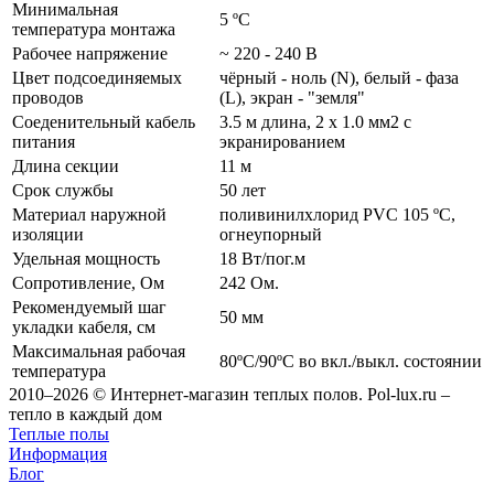
Минимальная
5 ºС
температура монтажа
Рабочее напряжение
~ 220 - 240 В
Цвет подсоединяемых
чёрный - ноль (N), белый - фаза
проводов
(L), экран - "земля"
Соеденительный кабель
3.5 м длина, 2 x 1.0 мм2 с
питания
экранированием
Длина секции
11 м
Срок службы
50 лет
Материал наружной
поливинилхлорид PVC 105 ºС,
изоляции
огнеупорный
Удельная мощность
18 Вт/пог.м
Сопротивление, Ом
242 Ом.
Рекомендуемый шаг
50 мм
укладки кабеля, см
Максимальная рабочая
80ºС/90ºС во вкл./выкл. состоянии
температура
2010–2026 © Интернет-магазин теплых полов. Pol-lux.ru –
тепло в каждый дом
Теплые полы
Информация
Блог