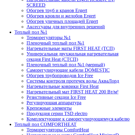
SCREED
Обогрев труб и кранов Ergert
Обогрев кровли и желобов Ergert
Обогрев уличных площадей Ergert
Аксессуары для внутренних решений
Теплый пол №1
Терморегуляторы №1
Пленочный теплый пол №1
Нагревательные маты FIRST HEAT (ТСП)
Универсальная двухжильная нагревательная
секция First Heat (СТСП)
Пленочный теплый пол №1 (мерный)
Саморегулирующие кабели DOMESTIC
Обогрев трубопроводов Ice Free
Системы контроля протечек воды АкваЛорд
Нагревательные коврики First Heat
Нагревательный мат FIRST HEAT 200 Вт/м²
Резистивные секции Ice Free
Регулирующая аппаратура
Крепежные элементы
Продукция серии TSD electro
Комплектующие к саморегулирующемуся кабелю
Теплый пол COMFORTHEAT
Терморегуляторы ComfortHeat