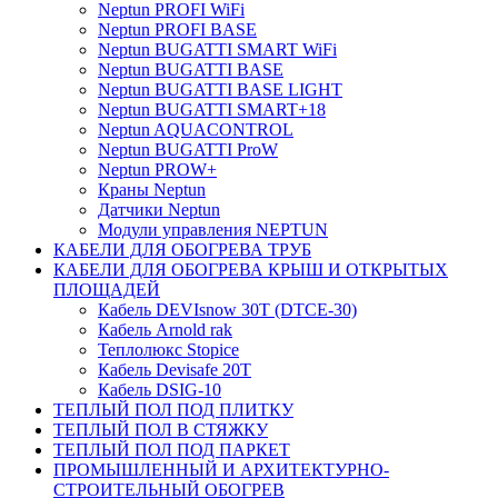
Neptun PROFI WiFi
Neptun PROFI BASE
Neptun BUGATTI SMART WiFi
Neptun BUGATTI BASE
Neptun BUGATTI BASE LIGHT
Neptun BUGATTI SMART+18
Neptun AQUACONTROL
Neptun BUGATTI ProW
Neptun PROW+
Краны Neptun
Датчики Neptun
Модули управления NEPTUN
КАБЕЛИ ДЛЯ ОБОГРЕВА ТРУБ
КАБЕЛИ ДЛЯ ОБОГРЕВА КРЫШ И ОТКРЫТЫХ
ПЛОЩАДЕЙ
Кабель DEVIsnow 30Т (DTCE-30)
Кабель Arnold rak
Теплолюкс Stopice
Кабель Devisafe 20T
Кабель DSIG-10
ТЕПЛЫЙ ПОЛ ПОД ПЛИТКУ
ТЕПЛЫЙ ПОЛ В СТЯЖКУ
ТЕПЛЫЙ ПОЛ ПОД ПАРКЕТ
ПРОМЫШЛЕННЫЙ И АРХИТЕКТУРНО-
СТРОИТЕЛЬНЫЙ ОБОГРЕВ