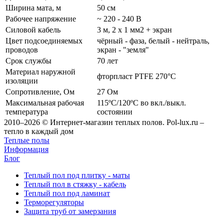
Ширина мата, м
50 см
Рабочее напряжение
~ 220 - 240 В
Силовой кабель
3 м, 2 х 1 мм2 + экран
Цвет подсоединяемых
чёрный - фаза, белый - нейтраль,
проводов
экран - "земля"
Срок службы
70 лет
Материал наружной
фторпласт PTFE 270°C
изоляции
Сопротивление, Ом
27 Ом
Максимальная рабочая
115ºС/120ºС во вкл./выкл.
температура
состоянии
2010–2026 © Интернет-магазин теплых полов. Pol-lux.ru –
тепло в каждый дом
Теплые полы
Информация
Блог
Теплый пол под плитку - маты
Теплый пол в стяжку - кабель
Теплый пол под ламинат
Терморегуляторы
Защита труб от замерзания