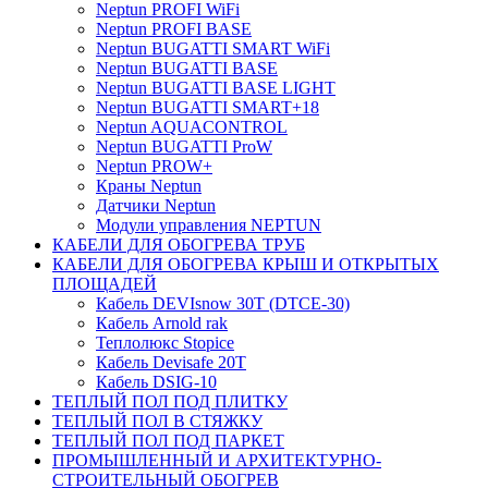
Neptun PROFI WiFi
Neptun PROFI BASE
Neptun BUGATTI SMART WiFi
Neptun BUGATTI BASE
Neptun BUGATTI BASE LIGHT
Neptun BUGATTI SMART+18
Neptun AQUACONTROL
Neptun BUGATTI ProW
Neptun PROW+
Краны Neptun
Датчики Neptun
Модули управления NEPTUN
КАБЕЛИ ДЛЯ ОБОГРЕВА ТРУБ
КАБЕЛИ ДЛЯ ОБОГРЕВА КРЫШ И ОТКРЫТЫХ
ПЛОЩАДЕЙ
Кабель DEVIsnow 30Т (DTCE-30)
Кабель Arnold rak
Теплолюкс Stopice
Кабель Devisafe 20T
Кабель DSIG-10
ТЕПЛЫЙ ПОЛ ПОД ПЛИТКУ
ТЕПЛЫЙ ПОЛ В СТЯЖКУ
ТЕПЛЫЙ ПОЛ ПОД ПАРКЕТ
ПРОМЫШЛЕННЫЙ И АРХИТЕКТУРНО-
СТРОИТЕЛЬНЫЙ ОБОГРЕВ