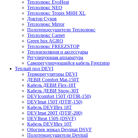
Теплолюкс EvoHeat
Теплолюкс NEO
Теплолюкс Tropix МНН XL
Доктор Сухов
Теплолюкс Mirror
Полотенцесушители Теплолюкс
Теплолюкс Carpet
Green box AGRO
Теплолюкс FREEZSTOP
Теплоизоляция и аксессуары
Регулирующая аппаратура
Cаморегулирующийся кабель Freezstop
Теплый пол DEVI
Терморегуляторы DEVI
ДЕВИ Comfort Mat-150T
Кабель ДЕВИ Flex-18T
Кабель ДЕВИ Snow-30T
DEVIcomfort 150T (DTIR-150)
DEVImat 150T (DTIF-150)
Кабель DEVIflex 18T
DEVImat 200T (DTIF-200)
DEVIheat 150S (DSVF)
Кабель DEVIflex 10T
Обогрев зеркал Devimat DSVF
Полотенцесушители Devirail