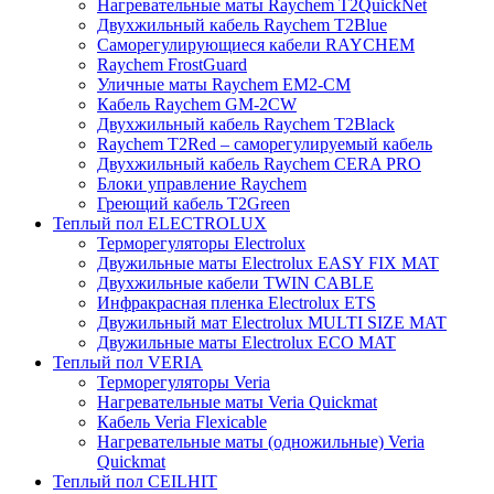
Нагревательные маты Raychem T2QuickNet
Двухжильный кабель Raychem T2Blue
Саморегулирующиеся кабели RAYCHEM
Raychem FrostGuard
Уличные маты Raychem EM2-CM
Кабель Raychem GM-2CW
Двухжильный кабель Raychem T2Black
Raychem T2Red – саморегулируемый кабель
Двухжильный кабель Raychem CERA PRO
Блоки управление Raychem
Греющий кабель T2Green
Теплый пол ELECTROLUX
Терморегуляторы Electrolux
Двужильные маты Electrolux EASY FIX MAT
Двухжильные кабели TWIN CABLE
Инфракрасная пленка Electrolux ETS
Двужильный мат Electrolux MULTI SIZE MAT
Двужильные маты Electrolux ECO MAT
Теплый пол VERIA
Терморегуляторы Veria
Нагревательные маты Veria Quickmat
Кабель Veria Flexicable
Нагревательные маты (одножильные) Veria
Quickmat
Теплый пол CEILHIT