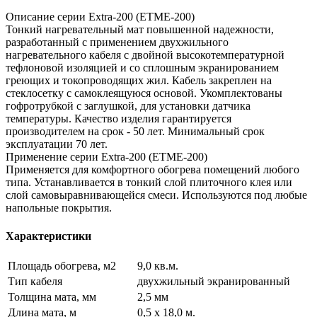
Описание серии Extra-200 (ETME-200)
Тонкий нагревательный мат повышенной надежности,
разработанный с применением двухжильного
нагревательного кабеля с двойной высокотемпературной
тефлоновой изоляцией и со сплошным экранированием
греющих и токопроводящих жил. Кабель закреплен на
стеклосетку с самоклеящуюся основой. Укомплектованы
гофротрубкой с заглушкой, для установки датчика
температуры. Качество изделия гарантируется
производителем на срок - 50 лет. Минимальный срок
эксплуатации 70 лет.
Применение серии Extra-200 (ETME-200)
Применяется для комфортного обогрева помещений любого
типа. Устанавливается в тонкий слой плиточного клея или
слой самовыравнивающейся смеси. Используются под любые
напольные покрытия.
Характеристики
Площадь обогрева, м2
9,0 кв.м.
Тип кабеля
двухжильный экранированный
Толщина мата, мм
2,5 мм
Длина мата, м
0,5 х 18,0 м.