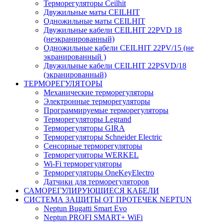
Терморегуляторы Ceilhit
Двужильные маты CEILHIT
Одножильные маты CEILHIT
Двужильные кабели CEILHIT 22PVD 18
(неэкранированный)
Одножильные кабели CEILHIT 22PV/15 (не
экранированный )
Двужильные кабели CEILHIT 22PSVD/18
(экранированный)
ТЕРМОРЕГУЛЯТОРЫ
Механические терморегуляторы
Электронные терморегуляторы
Программируемые терморегуляторы
Терморегуляторы Legrand
Терморегуляторы GIRA
Терморегуляторы Schneider Electric
Сенсорные терморегуляторы
Терморегуляторы WERKEL
Wi-Fi терморегуляторы
Терморегуляторы OneKeyElectro
Датчики для терморегуляторов
САМОРЕГУЛИРУЮЩИЕСЯ КАБЕЛИ
СИСТЕМА ЗАЩИТЫ ОТ ПРОТЕЧЕК NEPTUN
Neptun Bugatti Smart Evo
Neptun PROFI SMART+ WiFi