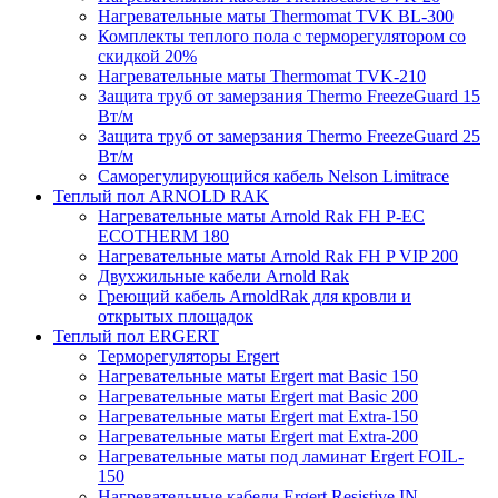
Нагревательные маты Thermomat TVK BL-300
Комплекты теплого пола с терморегулятором со
скидкой 20%
Нагревательные маты Thermomat TVK-210
Защита труб от замерзания Thermo FreezeGuard 15
Вт/м
Защита труб от замерзания Thermo FreezeGuard 25
Вт/м
Саморегулирующийся кабель Nelson Limitrace
Теплый пол ARNOLD RAK
Нагревательные маты Arnold Rak FH P-EC
ECOTHERM 180
Нагревательные маты Arnold Rak FH P VIP 200
Двухжильные кабели Arnold Rak
Греющий кабель ArnoldRak для кровли и
открытых площадок
Теплый пол ERGERT
Терморегуляторы Ergert
Нагревательные маты Ergert mat Basic 150
Нагревательные маты Ergert mat Basic 200
Нагревательные маты Ergert mat Extra-150
Нагревательные маты Ergert mat Extra-200
Нагревательные маты под ламинат Ergert FOIL-
150
Нагревательные кабели Ergert Resistive IN-