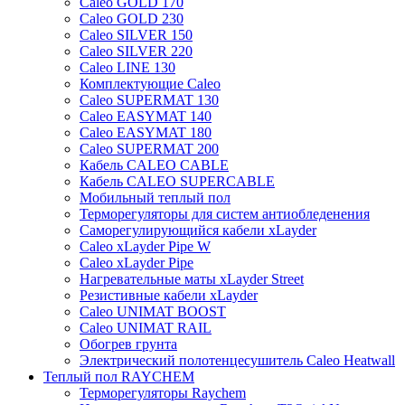
Caleo GOLD 170
Caleo GOLD 230
Caleo SILVER 150
Caleo SILVER 220
Caleo LINE 130
Комплектующие Caleo
Caleo SUPERMAT 130
Caleo EASYMAT 140
Caleo EASYMAT 180
Caleo SUPERMAT 200
Кабель CALEO CABLE
Кабель CALEO SUPERCABLE
Мобильный теплый пол
Терморегуляторы для систем антиобледенения
Саморегулирующийся кабели xLayder
Caleo xLayder Pipe W
Caleo xLayder Pipe
Нагревательные маты xLayder Street
Резистивные кабели xLayder
Caleo UNIMAT BOOST
Caleo UNIMAT RAIL
Обогрев грунта
Электрический полотенцесушитель Caleo Heatwall
Теплый пол RAYCHEM
Терморегуляторы Raychem