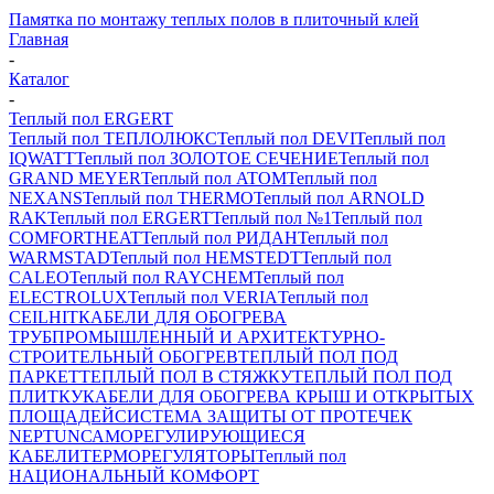
Памятка по монтажу теплых полов в плиточный клей
Главная
-
Каталог
-
Теплый пол ERGERT
Теплый пол ТЕПЛОЛЮКС
Теплый пол DEVI
Теплый пол
IQWATT
Теплый пол ЗОЛОТОЕ СЕЧЕНИЕ
Теплый пол
GRAND MEYER
Теплый пол ATOM
Теплый пол
NEXANS
Теплый пол THERMO
Теплый пол ARNOLD
RAK
Теплый пол ERGERT
Теплый пол №1
Теплый пол
COMFORTHEAT
Теплый пол РИДАН
Теплый пол
WARMSTAD
Теплый пол HEMSTEDT
Теплый пол
CALEO
Теплый пол RAYCHEM
Теплый пол
ELECTROLUX
Теплый пол VERIA
Теплый пол
CEILHIT
КАБЕЛИ ДЛЯ ОБОГРЕВА
ТРУБ
ПРОМЫШЛЕННЫЙ И АРХИТЕКТУРНО-
СТРОИТЕЛЬНЫЙ ОБОГРЕВ
ТЕПЛЫЙ ПОЛ ПОД
ПАРКЕТ
ТЕПЛЫЙ ПОЛ В СТЯЖКУ
ТЕПЛЫЙ ПОЛ ПОД
ПЛИТКУ
КАБЕЛИ ДЛЯ ОБОГРЕВА КРЫШ И ОТКРЫТЫХ
ПЛОЩАДЕЙ
СИСТЕМА ЗАЩИТЫ ОТ ПРОТЕЧЕК
NEPTUN
САМОРЕГУЛИРУЮЩИЕСЯ
КАБЕЛИ
ТЕРМОРЕГУЛЯТОРЫ
Теплый пол
НАЦИОНАЛЬНЫЙ КОМФОРТ