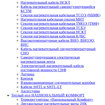
Нагревательный кабель НCKТ
Кабель нагревательный саморегулирующийся
КСТМ
Секция нагревательная кабельная ТСОЭ (НБМК)
Нагревательная кабельная секция МНТ
Секция нагревательная кабельная ТМОЭ (ТМФ)
Секция нагревательная кабельная ТСБЭ
Секция нагревательная кабельная НСКТ
Секция нагревательная кабельная КДБС
Высокотемпературные кабели ВНО, ВНОЭО,
ВНС
Кабель нагревательный среднетемпературный
СНО
Саморегулирующаяся электрическая
нагревательная лента
Электрический нагревательный кабель
постоянной мощности СНФ
Датчики
Крепеж
Взрывозащищенные соединительные коробки
Кабели SHTL и SHTL-LT
Аксессуары
Теплый пол НАЦИОНАЛЬНЫЙ КОМФОРТ
Терморегуляторы «Национальный Комфорт»
Двухжильные нагревательные маты 2НК