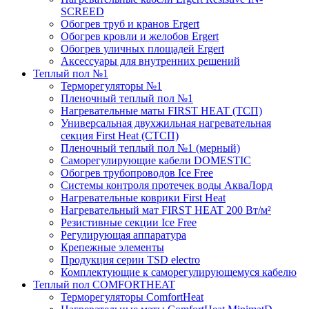
SCREED
Обогрев труб и кранов Ergert
Обогрев кровли и желобов Ergert
Обогрев уличных площадей Ergert
Аксессуары для внутренних решений
Теплый пол №1
Терморегуляторы №1
Пленочный теплый пол №1
Нагревательные маты FIRST HEAT (ТСП)
Универсальная двухжильная нагревательная
секция First Heat (СТСП)
Пленочный теплый пол №1 (мерный)
Саморегулирующие кабели DOMESTIC
Обогрев трубопроводов Ice Free
Системы контроля протечек воды АкваЛорд
Нагревательные коврики First Heat
Нагревательный мат FIRST HEAT 200 Вт/м²
Резистивные секции Ice Free
Регулирующая аппаратура
Крепежные элементы
Продукция серии TSD electro
Комплектующие к саморегулирующемуся кабелю
Теплый пол COMFORTHEAT
Терморегуляторы ComfortHeat