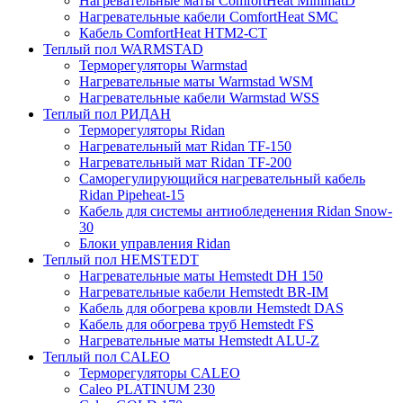
Нагревательные маты ComfortHeat MinimatD
Нагревательные кабели ComfortHeat SMC
Кабель ComfortHeat HTM2-CT
Теплый пол WARMSTAD
Терморегуляторы Warmstad
Нагревательные маты Warmstad WSM
Нагревательные кабели Warmstad WSS
Теплый пол РИДАН
Терморегуляторы Ridan
Нагревательный мат Ridan TF-150
Нагревательный мат Ridan TF-200
Саморегулирующийся нагревательный кабель
Ridan Pipeheat-15
Кабель для системы антиобледенения Ridan Snow-
30
Блоки управления Ridan
Теплый пол HEMSTEDT
Нагревательные маты Hemstedt DH 150
Нагревательные кабели Hemstedt BR-IM
Кабель для обогрева кровли Hemstedt DAS
Кабель для обогрева труб Hemstedt FS
Нагревательные маты Hemstedt ALU-Z
Теплый пол CALEO
Терморегуляторы CALEO
Caleo PLATINUM 230