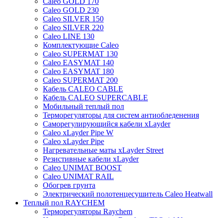
Caleo GOLD 170
Caleo GOLD 230
Caleo SILVER 150
Caleo SILVER 220
Caleo LINE 130
Комплектующие Caleo
Caleo SUPERMAT 130
Caleo EASYMAT 140
Caleo EASYMAT 180
Caleo SUPERMAT 200
Кабель CALEO CABLE
Кабель CALEO SUPERCABLE
Мобильный теплый пол
Терморегуляторы для систем антиобледенения
Саморегулирующийся кабели xLayder
Caleo xLayder Pipe W
Caleo xLayder Pipe
Нагревательные маты xLayder Street
Резистивные кабели xLayder
Caleo UNIMAT BOOST
Caleo UNIMAT RAIL
Обогрев грунта
Электрический полотенцесушитель Caleo Heatwall
Теплый пол RAYCHEM
Терморегуляторы Raychem