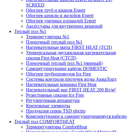
SCREED
Обогрев труб и кранов Ergert
Обогрев кровли и желобов Ergert
Обогрев уличных площадей Ergert
Аксессуары для внутренних решений
Теплый пол №1
Терморегуляторы №1
Пленочный теплый пол №1
Нагревательные маты FIRST HEAT (ТСП)
Универсальная двухжильная нагревательная
секция First Heat (СТСП)
Пленочный теплый пол №1 (мерный)
Саморегулирующие кабели DOMESTIC
Обогрев трубопроводов Ice Free
Системы контроля протечек воды АкваЛорд
Нагревательные коврики First Heat
Нагревательный мат FIRST HEAT 200 Вт/м²
Резистивные секции Ice Free
Регулирующая аппаратура
Крепежные элементы
Продукция серии TSD electro
Комплектующие к саморегулирующемуся кабелю
Теплый пол COMFORTHEAT
Терморегуляторы ComfortHeat