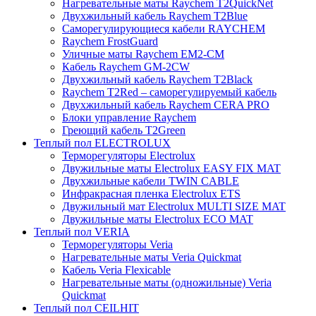
Нагревательные маты Raychem T2QuickNet
Двухжильный кабель Raychem T2Blue
Саморегулирующиеся кабели RAYCHEM
Raychem FrostGuard
Уличные маты Raychem EM2-CM
Кабель Raychem GM-2CW
Двухжильный кабель Raychem T2Black
Raychem T2Red – саморегулируемый кабель
Двухжильный кабель Raychem CERA PRO
Блоки управление Raychem
Греющий кабель T2Green
Теплый пол ELECTROLUX
Терморегуляторы Electrolux
Двужильные маты Electrolux EASY FIX MAT
Двухжильные кабели TWIN CABLE
Инфракрасная пленка Electrolux ETS
Двужильный мат Electrolux MULTI SIZE MAT
Двужильные маты Electrolux ECO MAT
Теплый пол VERIA
Терморегуляторы Veria
Нагревательные маты Veria Quickmat
Кабель Veria Flexicable
Нагревательные маты (одножильные) Veria
Quickmat
Теплый пол CEILHIT