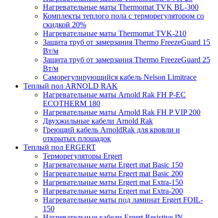
Нагревательные маты Thermomat TVK BL-300
Комплекты теплого пола с терморегулятором со
скидкой 20%
Нагревательные маты Thermomat TVK-210
Защита труб от замерзания Thermo FreezeGuard 15
Вт/м
Защита труб от замерзания Thermo FreezeGuard 25
Вт/м
Саморегулирующийся кабель Nelson Limitrace
Теплый пол ARNOLD RAK
Нагревательные маты Arnold Rak FH P-EC
ECOTHERM 180
Нагревательные маты Arnold Rak FH P VIP 200
Двухжильные кабели Arnold Rak
Греющий кабель ArnoldRak для кровли и
открытых площадок
Теплый пол ERGERT
Терморегуляторы Ergert
Нагревательные маты Ergert mat Basic 150
Нагревательные маты Ergert mat Basic 200
Нагревательные маты Ergert mat Extra-150
Нагревательные маты Ergert mat Extra-200
Нагревательные маты под ламинат Ergert FOIL-
150
Нагревательные кабели Ergert Resistive IN-