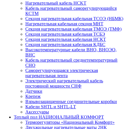
Нагревательный кабель НCKТ
Кабель нагревательный саморегулирующийся
КСТМ
Секция нагревательная кабельная ТСОЭ (НБМК)
Нагревательная кабельная секция МНТ
Секция нагревательная кабельная ТМОЭ (ТМФ)
Секция нагревательная кабельная ТСБЭ
Секция нагревательная кабельная НСКТ
Секция нагревательная кабельная КДБС
Высокотемпературные кабели ВНО, ВНОЭО,
ВНС
Кабель нагревательный среднетемпературный
СНО
Саморегулирующаяся электрическая
нагревательная лента
Электрический нагревательный кабель
постоянной мощности СНФ
Датчики
Крепеж
Взрывозащищенные соединительные коробки
Кабели SHTL и SHTL-LT
Аксессуары
Теплый пол НАЦИОНАЛЬНЫЙ КОМФОРТ
Терморегуляторы «Национальный Комфорт»
Двухжильные нагревательные маты 2НК