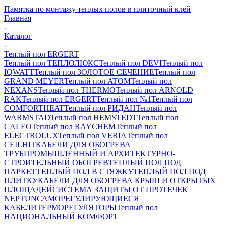
Памятка по монтажу теплых полов в плиточный клей
Главная
-
Каталог
-
Теплый пол ERGERT
Теплый пол ТЕПЛОЛЮКС
Теплый пол DEVI
Теплый пол
IQWATT
Теплый пол ЗОЛОТОЕ СЕЧЕНИЕ
Теплый пол
GRAND MEYER
Теплый пол ATOM
Теплый пол
NEXANS
Теплый пол THERMO
Теплый пол ARNOLD
RAK
Теплый пол ERGERT
Теплый пол №1
Теплый пол
COMFORTHEAT
Теплый пол РИДАН
Теплый пол
WARMSTAD
Теплый пол HEMSTEDT
Теплый пол
CALEO
Теплый пол RAYCHEM
Теплый пол
ELECTROLUX
Теплый пол VERIA
Теплый пол
CEILHIT
КАБЕЛИ ДЛЯ ОБОГРЕВА
ТРУБ
ПРОМЫШЛЕННЫЙ И АРХИТЕКТУРНО-
СТРОИТЕЛЬНЫЙ ОБОГРЕВ
ТЕПЛЫЙ ПОЛ ПОД
ПАРКЕТ
ТЕПЛЫЙ ПОЛ В СТЯЖКУ
ТЕПЛЫЙ ПОЛ ПОД
ПЛИТКУ
КАБЕЛИ ДЛЯ ОБОГРЕВА КРЫШ И ОТКРЫТЫХ
ПЛОЩАДЕЙ
СИСТЕМА ЗАЩИТЫ ОТ ПРОТЕЧЕК
NEPTUN
САМОРЕГУЛИРУЮЩИЕСЯ
КАБЕЛИ
ТЕРМОРЕГУЛЯТОРЫ
Теплый пол
НАЦИОНАЛЬНЫЙ КОМФОРТ