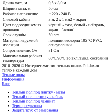
Длина мата, м
0,5 х 8,0 м.
Ширина мата, м
50 см
Рабочее напряжение
~ 220 - 240 В
Силовой кабель
3 м, 2 х 1 мм2 + экран
Цвет подсоединяемых
чёрный - фаза, белый - нейтраль,
проводов
экран - "земля"
Срок службы
50 лет
Материал наружной
поливинилхлорид 105 ºС PVC,
изоляции
огнеупорный
Сопротивление, Ом
81 Ом
Максимальная рабочая
80ºС/90ºС во вкл./выкл. состоянии
температура
2010–2026 © Интернет-магазин теплых полов. Pol-lux.ru –
тепло в каждый дом
Теплые полы
Информация
Блог
Теплый пол под плитку - маты
Теплый пол в стяжку - кабель
Теплый пол под ламинат
Терморегуляторы
Защита труб от замерзания