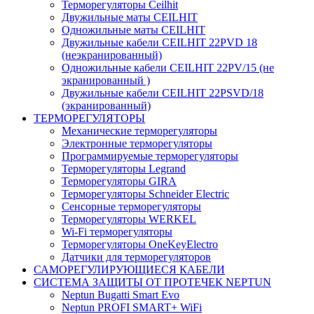
Терморегуляторы Ceilhit
Двужильные маты CEILHIT
Одножильные маты CEILHIT
Двужильные кабели CEILHIT 22PVD 18
(неэкранированный)
Одножильные кабели CEILHIT 22PV/15 (не
экранированный )
Двужильные кабели CEILHIT 22PSVD/18
(экранированный)
ТЕРМОРЕГУЛЯТОРЫ
Механические терморегуляторы
Электронные терморегуляторы
Программируемые терморегуляторы
Терморегуляторы Legrand
Терморегуляторы GIRA
Терморегуляторы Schneider Electric
Сенсорные терморегуляторы
Терморегуляторы WERKEL
Wi-Fi терморегуляторы
Терморегуляторы OneKeyElectro
Датчики для терморегуляторов
САМОРЕГУЛИРУЮЩИЕСЯ КАБЕЛИ
СИСТЕМА ЗАЩИТЫ ОТ ПРОТЕЧЕК NEPTUN
Neptun Bugatti Smart Evo
Neptun PROFI SMART+ WiFi