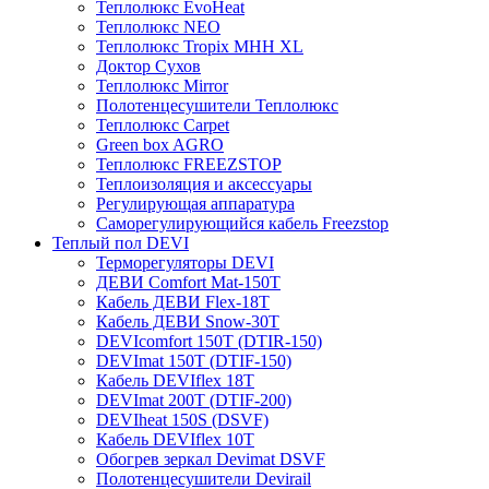
Теплолюкс EvoHeat
Теплолюкс NEO
Теплолюкс Tropix МНН XL
Доктор Сухов
Теплолюкс Mirror
Полотенцесушители Теплолюкс
Теплолюкс Carpet
Green box AGRO
Теплолюкс FREEZSTOP
Теплоизоляция и аксессуары
Регулирующая аппаратура
Cаморегулирующийся кабель Freezstop
Теплый пол DEVI
Терморегуляторы DEVI
ДЕВИ Comfort Mat-150T
Кабель ДЕВИ Flex-18T
Кабель ДЕВИ Snow-30T
DEVIcomfort 150T (DTIR-150)
DEVImat 150T (DTIF-150)
Кабель DEVIflex 18T
DEVImat 200T (DTIF-200)
DEVIheat 150S (DSVF)
Кабель DEVIflex 10T
Обогрев зеркал Devimat DSVF
Полотенцесушители Devirail