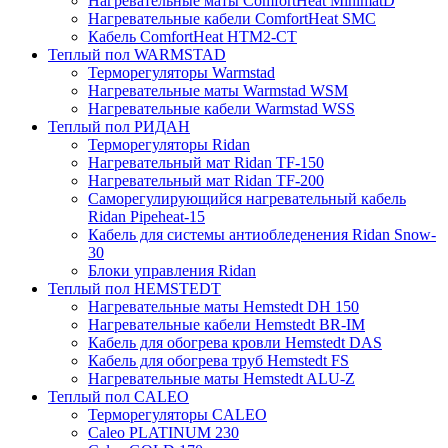
Нагревательные маты ComfortHeat MinimatD
Нагревательные кабели ComfortHeat SMC
Кабель ComfortHeat HTM2-CT
Теплый пол WARMSTAD
Терморегуляторы Warmstad
Нагревательные маты Warmstad WSM
Нагревательные кабели Warmstad WSS
Теплый пол РИДАН
Терморегуляторы Ridan
Нагревательный мат Ridan TF-150
Нагревательный мат Ridan TF-200
Саморегулирующийся нагревательный кабель
Ridan Pipeheat-15
Кабель для системы антиобледенения Ridan Snow-
30
Блоки управления Ridan
Теплый пол HEMSTEDT
Нагревательные маты Hemstedt DH 150
Нагревательные кабели Hemstedt BR-IM
Кабель для обогрева кровли Hemstedt DAS
Кабель для обогрева труб Hemstedt FS
Нагревательные маты Hemstedt ALU-Z
Теплый пол CALEO
Терморегуляторы CALEO
Caleo PLATINUM 230