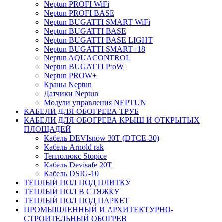
Neptun PROFI WiFi
Neptun PROFI BASE
Neptun BUGATTI SMART WiFi
Neptun BUGATTI BASE
Neptun BUGATTI BASE LIGHT
Neptun BUGATTI SMART+18
Neptun AQUACONTROL
Neptun BUGATTI ProW
Neptun PROW+
Краны Neptun
Датчики Neptun
Модули управления NEPTUN
КАБЕЛИ ДЛЯ ОБОГРЕВА ТРУБ
КАБЕЛИ ДЛЯ ОБОГРЕВА КРЫШ И ОТКРЫТЫХ
ПЛОЩАДЕЙ
Кабель DEVIsnow 30Т (DTCE-30)
Кабель Arnold rak
Теплолюкс Stopice
Кабель Devisafe 20T
Кабель DSIG-10
ТЕПЛЫЙ ПОЛ ПОД ПЛИТКУ
ТЕПЛЫЙ ПОЛ В СТЯЖКУ
ТЕПЛЫЙ ПОЛ ПОД ПАРКЕТ
ПРОМЫШЛЕННЫЙ И АРХИТЕКТУРНО-
СТРОИТЕЛЬНЫЙ ОБОГРЕВ